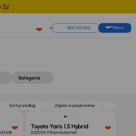
ne
TU
.
Sortuj według
Zapisz wyszukiwanie
800 033 000
Menu
Kategoria
Taniej o 1 500 zł
Sortuj według
Zapisz wyszukiwanie
Toyota Yaris 1.5 Hybrid
i
51 kW
2020
115 174 km
Automat