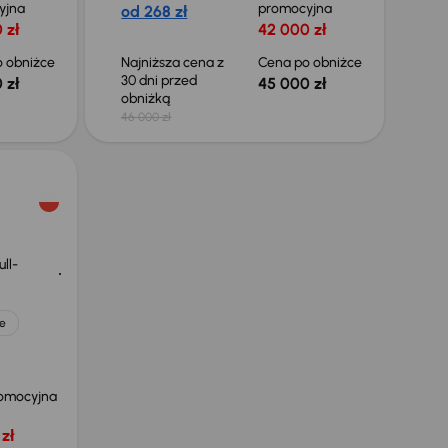
yjna
promocyjna
od 268 zł
 zł
42 000 zł
 obniżce
Najniższa cena z
Cena po obniżce
30 dni przed
 zł
45 000 zł
obniżką
46 000 zł
ll-
e
omocyjna
zł