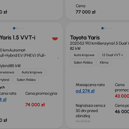
Cena
0 zł
77 000 zł
Taniej o 500 zł
Yaris 1.5 VVT-i
Toyota Yaris
2020
52 910 km
Benzyna
1.5 Dual
82 kW
00 km
Automat
ll-Hybrid EV (FHEV) (Full-
Auta krajowe
1.5 Dual VVT-i
Salon Polska
Klima
Hybrid
85 kW
serwisowa
Auta krajowe
 Hybrid
Salon Polska
Miesięczna rata
Cena
ych
promoc
od 274 zł
czna rata
Cena promocyjna
43 000
 zł
74 000 zł
Najniższa cena z
Cena po
30 dni przed
46 000
obniżką
0 zł
46 500 zł
ość odliczenia VAT