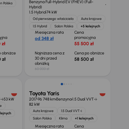
Benzyna Full-Hybrid EV (FHEV) (Full-
n Polska
Hybrid)
1.5 Hybrid
74 kW
Od pierwszego właściciela
Auta krajowe
1.5 Hybrid
Salon Polska
+5 kolejnych
Miesięczna rata
Cena
yjna
promocyjna
od 348 zł
 zł
55 500 zł
 obniżce
Najniższa cena z
Cena po obniżce
30 dni przed
 zł
58 500 zł
obniżką
60 000 zł
Taniej o 1 000 zł
Toyota Yaris
-i
53 kW
2017
96 748 km
Benzyna
1.5 Dual VVT-i
82 kW
e
Auta krajowe
1.5 Dual VVT-i
lejnych
Salon Polska
Klima
+1 kolejnych
Miesięczna rata
Cena