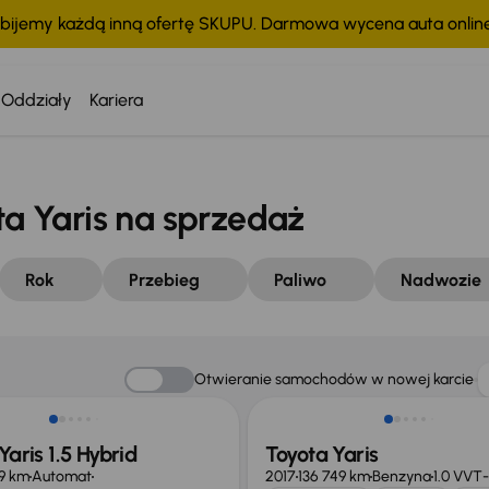
bijemy każdą inną ofertę SKUPU. Darmowa wycena auta onli
Oddziały
Kariera
 Yaris na sprzedaż
Rok
Przebieg
Paliwo
Nadwozie
o 1 000 zł
Taniej o 1 000 zł
Otwieranie samochodów w nowej karcie
Yaris 1.5 Hybrid
Toyota Yaris
9 km
Automat
2017
136 749 km
Benzyna
1.0 VVT-