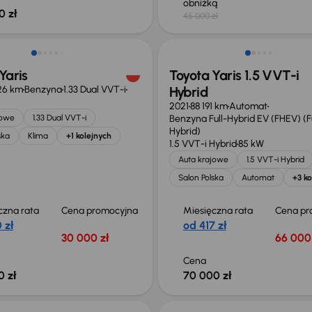
obniżką
0 zł
45 000 zł
Yaris
Toyota Yaris 1.5 VVT-i
26 km
Benzyna
1.33 Dual VVT-i
Hybrid
2021
88 191 km
Automat
jowe
1.33 Dual VVT-i
Benzyna Full-Hybrid EV (FHEV) (Fu
Hybrid)
ska
Klima
+1 kolejnych
1.5 VVT-i Hybrid
85 kW
Auta krajowe
1.5 VVT-i Hybrid
Salon Polska
Automat
+3 ko
czna rata
Cena promocyjna
Miesięczna rata
Cena pr
 zł
od 417 zł
30 000 zł
66 000 
Cena
0 zł
70 000 zł