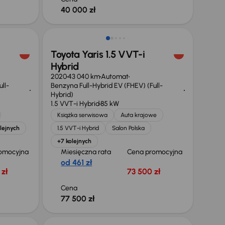
40 000 zł
Świeżo skupione
Toyota Yaris 1.5 VVT-i
Hybrid
2020
43 040 km
Automat
ll-
Benzyna Full-Hybrid EV (FHEV) (Full-
Hybrid)
1.5 VVT-i Hybrid
85 kW
Książka serwisowa
Auta krajowe
lejnych
1.5 VVT-i Hybrid
Salon Polska
+7 kolejnych
omocyjna
Miesięczna rata
Cena promocyjna
od 461 zł
zł
73 500 zł
Cena
77 500 zł
Świeżo skupione