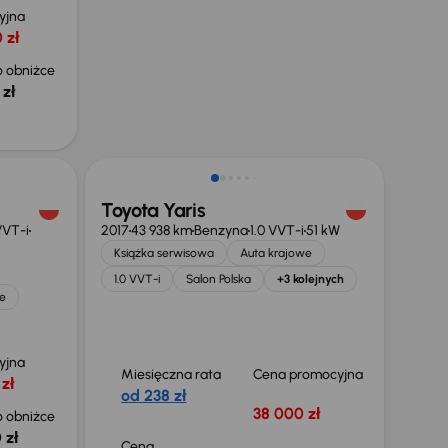
yjna
 zł
 obniżce
 zł
Toyota Yaris
VVT-i
2017
43 938 km
Benzyna
1.0 VVT-i
51 kW
Książka serwisowa
Auta krajowe
1.0 VVT-i
Salon Polska
+3 kolejnych
e
yjna
Miesięczna rata
Cena promocyjna
zł
od 238 zł
38 000 zł
 obniżce
 zł
Cena