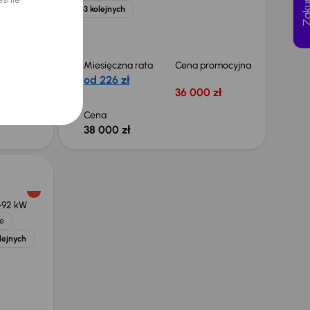
+3 kolejnych
omocyjna
Miesięczna rata
Cena promocyjna
od 226 zł
zł
36 000 zł
Cena
38 000 zł
92 kW
e
lejnych