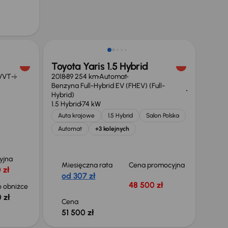
Toyota Yaris 1.5 Hybrid
 VVT-i
2018
89 254 km
Automat
Benzyna Full-Hybrid EV (FHEV) (Full-
Hybrid)
1.5 Hybrid
74 kW
Auta krajowe
1.5 Hybrid
Salon Polska
Automat
+3 kolejnych
yjna
Miesięczna rata
Cena promocyjna
 zł
od 307 zł
48 500 zł
 obniżce
 zł
Cena
51 500 zł
Świeżo skupione