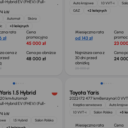
ll-Hybrid EV (FHEV) (Full-
Auta krajowe
1.0 VVT-i
Salo
GAZ
+2 kolejnych
74 kW
Automat
Skóra
ic
+3 kolejnych
czna rata
Cena
Miesięczna rata
Cena
promocyjna
promoc
 zł
od 143 zł
45 000 zł
23 000
sza cena z
Cena po obniżce
Najniższa cena z
Cena po
 przed
30 dni przed
48 000 zł
24 000
ką
obniżką
ł
25 000 zł
Możliwość odliczenia VAT
Yaris 1.5 Hybrid
Toyota Yaris
420 km
Automat
2022
172 477 km
Benzyna
1.0 VVT
ll-Hybrid EV (FHEV) (Full-
Książka serwisowa
Auta krajow
1.0 VVT-i
Salon Polska
+5 ko
74 kW
jowe
1.5 Hybrid
Salon Polska
Miesięczna rata
Cena
+2 kolejnych