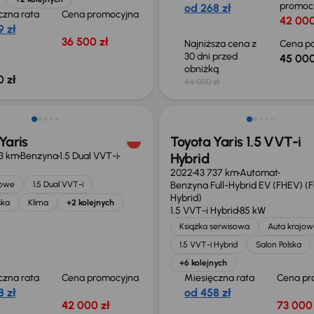
promoc
od 268 zł
czna rata
Cena promocyjna
42 000
 zł
36 500 zł
Najniższa cena z
Cena po
30 dni przed
45 000
obniżką
 zł
44 000 zł
Możliwość odliczenia VAT
Yaris
Toyota Yaris 1.5 VVT-i
3 km
Benzyna
1.5 Dual VVT-i
Hybrid
2022
43 737 km
Automat
jowe
1.5 Dual VVT-i
Benzyna Full-Hybrid EV (FHEV) (Fu
Hybrid)
ska
Klima
+2 kolejnych
1.5 VVT-i Hybrid
85 kW
Książka serwisowa
Auta krajow
1.5 VVT-i Hybrid
Salon Polska
+6 kolejnych
czna rata
Cena promocyjna
Miesięczna rata
Cena pr
 zł
od 458 zł
42 000 zł
73 000 