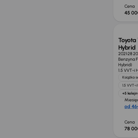
Cena
45 00
Toyota 
Hybrid
2021
28 2
Benzyna Fu
Hybrid)
1.5 VVT-i 
Książka 
1.5 VVT-i
+5 kolejn
Miesię
od 464
Cena
78 00
Możliw