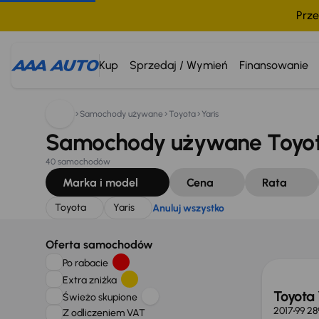
Prze
Szukam:
Toyota
Yaris
Anuluj wszystko
Kup
Sprzedaj / Wymień
Finansowanie
Samochody używane
Toyota
Yaris
Samochody używane Toyota
40 samochodów
Marka i model
Cena
Rata
Toyota
Yaris
Anuluj wszystko
Taniej 
Oferta samochodów
Po rabacie
Extra zniżka
Toyota 
Świeżo skupione
2017
99 28
Z odliczeniem VAT