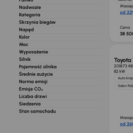
Miesię
Nadwozie
od 229
Kategoria
Skrzynia biegów
Cena
Napęd
38 500
Kolor
Moc
Wyposażenie
Silnik
Toyota 
2018
73 48
Pojemność silnika
82 kW
Średnie zużycie
Auta kra
Norma emisji
Salon Pol
Emisje CO₂
Liczba drzwi
Siedzenia
Stan samochodu
Miesię
od 268