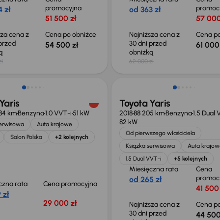
promocyjna
promoc
 zł
od 363 zł
51 500 zł
57 000
sza cena z
Cena po obniżce
Najniższa cena z
Cena po
 przed
30 dni przed
54 500 zł
61 000
ką
obniżką
zł
62 000 zł
Taniej o 500 zł
Yaris
Toyota Yaris
84 km
Benzyna
1.0 VVT-i
51 kW
2018
88 205 km
Benzyna
1.5 Dual 
82 kW
serwisowa
Auta krajowe
Od pierwszego właściciela
Salon Polska
+2 kolejnych
Książka serwisowa
Auta krajow
1.5 Dual VVT-i
+5 kolejnych
Miesięczna rata
Cena
promoc
od 265 zł
czna rata
Cena promocyjna
41 500 
 zł
29 000 zł
Najniższa cena z
Cena po
30 dni przed
44 500