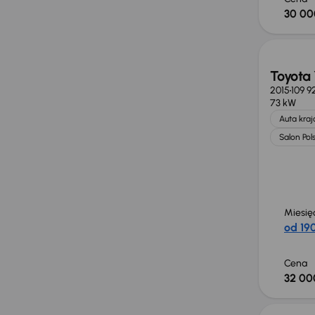
30 00
Toyota 
2015
109 9
73 kW
Auta kra
Salon Pol
Miesię
od 190
Cena
32 00