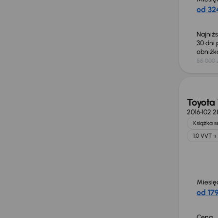
od 324
Najniż
30 dni
obniż
55 000 
Toyota 
2016
102 2
Książka 
1.0 VVT-i
Miesię
od 179
Cena