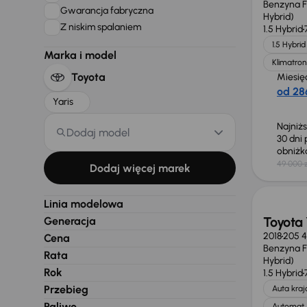
Benzyna Fu
Gwarancja fabryczna
Hybrid)
Z niskim spalaniem
1.5 Hybrid
1.5 Hybrid
Marka i model
Klimatron
Toyota
Miesię
od 286
Yaris
Najniż
Dodaj model
30 dni
obniż
49 000 z
Dodaj więcej marek
Linia modelowa
Toyota 
Generacja
2018
205 
Cena
Benzyna Fu
Rata
Hybrid)
Rok
1.5 Hybrid
Przebieg
Auta kra
Paliwo
Automat