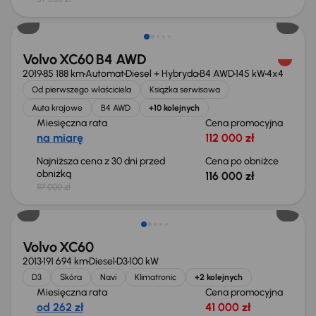
Taniej o 1 000 zł
Volvo XC60 B4 AWD
2019
85 188 km
Automat
Diesel + Hybryda
B4 AWD
145 kW
4x4
Od pierwszego właściciela
Książka serwisowa
Auta krajowe
B4 AWD
+10 kolejnych
Miesięczna rata
Cena promocyjna
na miarę
112 000 zł
Najniższa cena z 30 dni przed
Cena po obniżce
obniżką
116 000 zł
117 000 zł
Volvo XC60
2013
191 694 km
Diesel
D3
100 kW
D3
Skóra
Navi
Klimatronic
+2 kolejnych
Miesięczna rata
Cena promocyjna
od 262 zł
41 000 zł