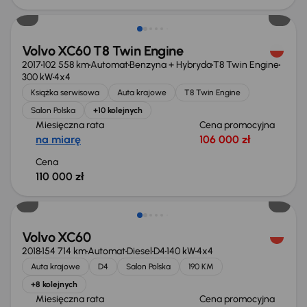
Volvo XC60 T8 Twin Engine
2017
102 558 km
Automat
Benzyna + Hybryda
T8 Twin Engine
300 kW
4x4
Książka serwisowa
Auta krajowe
T8 Twin Engine
Salon Polska
+10 kolejnych
Miesięczna rata
Cena promocyjna
na miarę
106 000 zł
Cena
110 000 zł
Możliwość odliczenia VAT
Volvo XC60
2018
154 714 km
Automat
Diesel
D4
140 kW
4x4
Auta krajowe
D4
Salon Polska
190 KM
+8 kolejnych
Miesięczna rata
Cena promocyjna