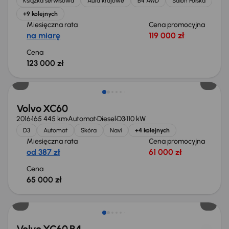
Książka serwisowa
Auta krajowe
B4 AWD
Salon Polska
+9 kolejnych
Miesięczna rata
Cena promocyjna
na miarę
119 000 zł
Cena
123 000 zł
Volvo XC60
2016
165 445 km
Automat
Diesel
D3
110 kW
D3
Automat
Skóra
Navi
+4 kolejnych
Miesięczna rata
Cena promocyjna
od 387 zł
61 000 zł
Cena
65 000 zł
Taniej o 1 500 zł