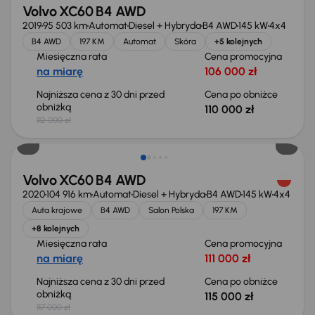
Volvo XC60 B4 AWD
2019
95 503 km
Automat
Diesel + Hybryda
B4 AWD
145 kW
4x4
B4 AWD
197 KM
Automat
Skóra
+5 kolejnych
Miesięczna rata
Cena promocyjna
na miarę
106 000 zł
Najniższa cena z 30 dni przed
Cena po obniżce
obniżką
110 000 zł
112 000 zł
Taniej o 2 000 zł
Volvo XC60 B4 AWD
2020
104 916 km
Automat
Diesel + Hybryda
B4 AWD
145 kW
4x4
Auta krajowe
B4 AWD
Salon Polska
197 KM
+8 kolejnych
Miesięczna rata
Cena promocyjna
na miarę
111 000 zł
Najniższa cena z 30 dni przed
Cena po obniżce
obniżką
115 000 zł
117 000 zł
Możliwość odliczenia VAT