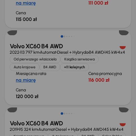
na miarę
111 000 zł
Cena
115 000 zł
Możliwość odliczenia VAT
Volvo XC60 B4 AWD
2022
113 797 km
Automat
Diesel + Hybryda
B4 AWD
145 kW
4x4
Od pierwszego właściciela
Książka serwisowa
Auta krajowe
B4 AWD
+11 kolejnych
Miesięczna rata
Cena promocyjna
na miarę
116 000 zł
Cena
120 000 zł
Świeżo skupione
Volvo XC60 B4 AWD
2019
95 324 km
Automat
Diesel + Hybryda
B4 AWD
145 kW
4x4