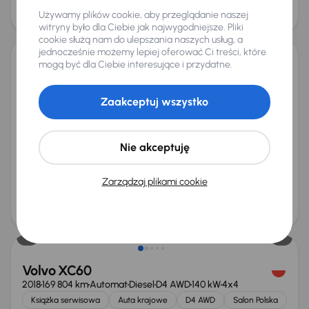
115 000 zł
Używamy plików cookie, aby przeglądanie naszej
Taniej o 5 000 zł
witryny było dla Ciebie jak najwygodniejsze. Pliki
cookie służą nam do ulepszania naszych usług, a
jednocześnie możemy lepiej oferować Ci treści, które
mogą być dla Ciebie interesujące i przydatne.
Volvo XC60 B5 AWD
2019
111 567 km
Automat
Benzyna + Hybryda
B5 AWD
184 kW
Zaakceptuj wszystko
4x4
Książka serwisowa
Auta krajowe
B5 AWD
Salon Polska
+8 kolejnych
Nie akceptuję
Miesięczna rata
Cena promocyjna
na miarę
116 000 zł
Zarządzaj plikami cookie
Najniższa cena z 30 dni przed
Cena po obniżce
obniżką
120 000 zł
125 000 zł
Volvo XC60
2018
169 804 km
Automat
Diesel
D4 AWD
140 kW
4x4
Książka serwisowa
Auta krajowe
D4 AWD
Salon Polska