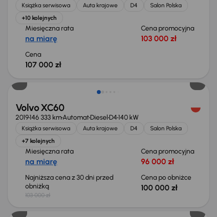
Książka serwisowa
Auta krajowe
D4
Salon Polska
+10 kolejnych
Miesięczna rata
Cena promocyjna
na miarę
103 000 zł
Cena
107 000 zł
Taniej o 3 000 zł
Volvo XC60
2019
146 333 km
Automat
Diesel
D4
140 kW
Książka serwisowa
Auta krajowe
D4
Salon Polska
+7 kolejnych
Miesięczna rata
Cena promocyjna
na miarę
96 000 zł
Najniższa cena z 30 dni przed
Cena po obniżce
obniżką
100 000 zł
103 000 zł
Możliwość odliczenia VAT