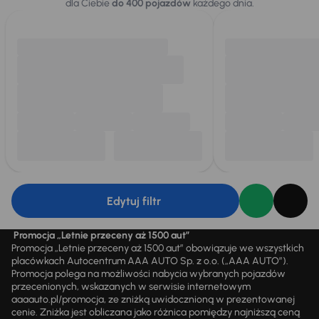
dla Ciebie
do 400 pojazdów
każdego dnia.
Edytuj filtr
Promocja „Letnie przeceny aż 1500 aut”
Promocja „Letnie przeceny aż 1500 aut” obowiązuje we wszystkich
placówkach Autocentrum AAA AUTO Sp. z o.o. („AAA AUTO”).
Promocja polega na możliwości nabycia wybranych pojazdów
przecenionych, wskazanych w serwisie internetowym
aaaauto.pl/promocja, ze zniżką uwidocznioną w prezentowanej
cenie. Zniżka jest obliczana jako różnica pomiędzy najniższą ceną