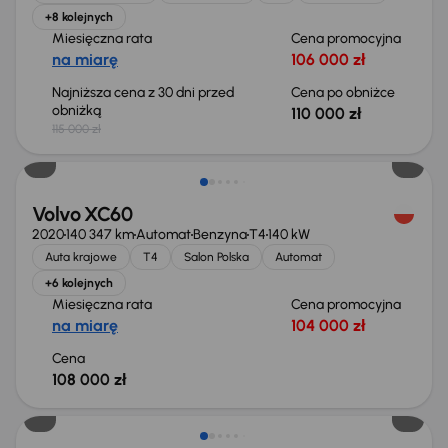
+8 kolejnych
Miesięczna rata
Cena promocyjna
na miarę
106 000 zł
Najniższa cena z 30 dni przed
Cena po obniżce
obniżką
110 000 zł
115 000 zł
Volvo XC60
2020
140 347 km
Automat
Benzyna
T4
140 kW
Auta krajowe
T4
Salon Polska
Automat
+6 kolejnych
Miesięczna rata
Cena promocyjna
na miarę
104 000 zł
Cena
108 000 zł
Taniej o 1 500 zł