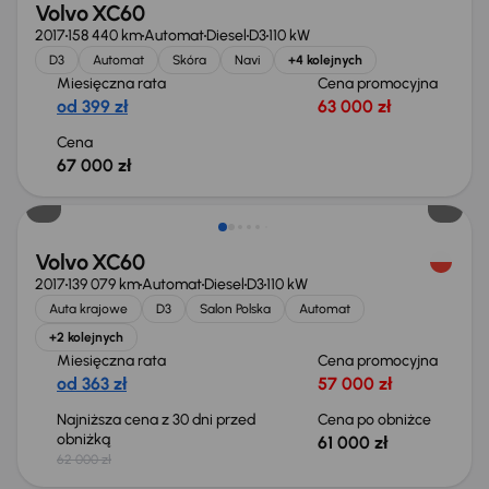
Volvo XC60
2017
158 440 km
Automat
Diesel
D3
110 kW
D3
Automat
Skóra
Navi
+4 kolejnych
Miesięczna rata
Cena promocyjna
od 399 zł
63 000 zł
Cena
67 000 zł
Taniej o 1 000 zł
Volvo XC60
2017
139 079 km
Automat
Diesel
D3
110 kW
Auta krajowe
D3
Salon Polska
Automat
+2 kolejnych
Miesięczna rata
Cena promocyjna
od 363 zł
57 000 zł
Najniższa cena z 30 dni przed
Cena po obniżce
obniżką
61 000 zł
62 000 zł
Taniej o 500 zł