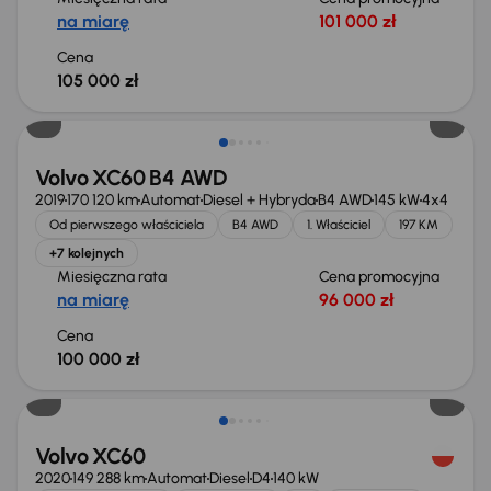
na miarę
101 000 zł
Cena
105 000 zł
Volvo XC60 B4 AWD
2019
170 120 km
Automat
Diesel + Hybryda
B4 AWD
145 kW
4x4
Od pierwszego właściciela
B4 AWD
1. Właściciel
197 KM
+7 kolejnych
Miesięczna rata
Cena promocyjna
na miarę
96 000 zł
Cena
100 000 zł
Volvo XC60
2020
149 288 km
Automat
Diesel
D4
140 kW