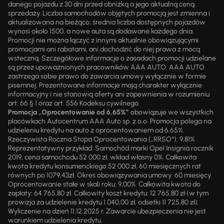
danego pojazdu z 30 dni przed obniżką a jego aktualną ceną
sprzedaży. Liczba samochodów objętych promocją jest zmienna i
aktualizowana na bieżąco; średnia liczba dostępnych pojazdów
wynosi około 1500, a nowe auta są dodawane każdego dnia.
Promocji nie można łączyć z innymi aktualnie obowiązującymi
promocjami ani rabatami, ani dochodzić do niej prawa z mocą
wsteczną. Szczegółowe informacje o zasadach promocji udzielane
są przez upoważnionych pracowników AAA AUTO. AAA AUTO
zastrzega sobie prawo do zawarcia umowy wyłącznie w formie
pisemnej. Prezentowane informacje mają charakter wyłącznie
informacyjny i nie stanowią oferty ani zapewnienia w rozumieniu
art. 66 § 1 oraz art. 556 Kodeksu cywilnego.
Promocja „Oprocentowanie od 6,65%”
obowiązuje we wszystkich
placówkach Autocentrum AAA Auto sp. z o.o. Promocja polega na
udzieleniu kredytu na auto z oprocentowaniem od 6,65%.
Rzeczywista Roczna Stopa Oprocentowania („RRSO“): 9,81%.
Reprezentatywny przykład: Samochód marki Opel Insignia rocznik
2019, cena samochodu 52 000 zł, wkład własny 0%. Całkowita
kwota kredytu konsumenckiego 52 000 zł, 60 miesięcznych rat
równych po 1079,43zł. Okres obowiązywania umowy: 60 miesięcy.
Oprocentowanie stałe w skali roku: 9,00%. Całkowita kwota do
zapłaty: 64 765,80 zł. Całkowity koszt kredytu: 12 765,80 zł (w tym
prowizja za udzielenie kredytu 1 040,00 zł, odsetki 11 725,80 zł).
Wyliczenie na dzień 11.12.2025 r. Zawarcie ubezpieczenia nie jest
warunkiem udzielenia kredytu.