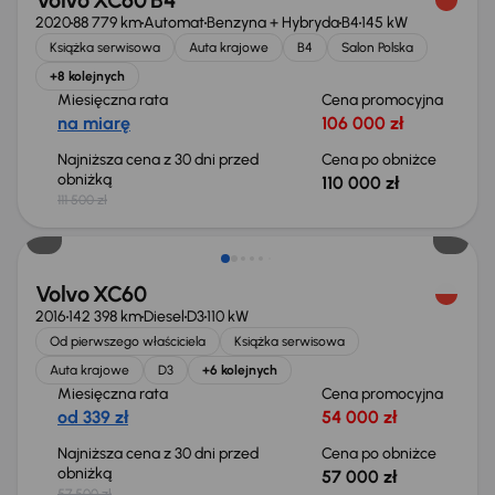
Volvo XC60 B4
2020
88 779 km
Automat
Benzyna + Hybryda
B4
145 kW
Książka serwisowa
Auta krajowe
B4
Salon Polska
+8 kolejnych
Miesięczna rata
Cena promocyjna
na miarę
106 000 zł
Najniższa cena z 30 dni przed
Cena po obniżce
obniżką
110 000 zł
111 500 zł
Taniej o 500 zł
Volvo XC60
2016
142 398 km
Diesel
D3
110 kW
Od pierwszego właściciela
Książka serwisowa
Auta krajowe
D3
+6 kolejnych
Miesięczna rata
Cena promocyjna
od 339 zł
54 000 zł
Najniższa cena z 30 dni przed
Cena po obniżce
obniżką
57 000 zł
57 500 zł