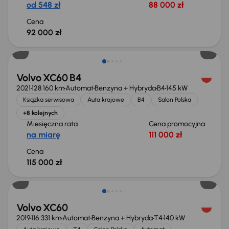
od 548 zł
88 000 zł
Cena
92 000 zł
Volvo XC60 B4
2021
128 160 km
Automat
Benzyna + Hybryda
B4
145 kW
Książka serwisowa
Auta krajowe
B4
Salon Polska
+8 kolejnych
Miesięczna rata
Cena promocyjna
na miarę
111 000 zł
Cena
115 000 zł
Volvo XC60
2019
116 331 km
Automat
Benzyna + Hybryda
T4
140 kW