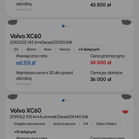
obniżką
43 500 zł
45 000 zł
Taniej o 1 000 zł
Volvo XC60
2010
255 145 km
Diesel
D3
120 kW
D3
Skóra
Navi
Xenon
+5 kolejnych
Miesięczna rata
Cena promocyjna
od 214 zł
34 000 zł
Najniższa cena z 30 dni przed
Cena po obniżce
obniżką
36 000 zł
37 000 zł
Możliwość odliczenia VAT
Volvo XC60
2019
162 431 km
Automat
Diesel
D4
140 kW
Książka serwisowa
Auta krajowe
D4
Salon Polska
+10 kolejnych
Miesięczna rata
Cena promocyjna