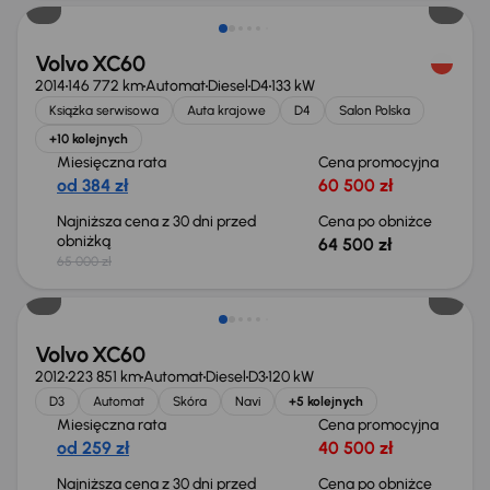
Volvo XC60
2014
146 772 km
Automat
Diesel
D4
133 kW
Książka serwisowa
Auta krajowe
D4
Salon Polska
+10 kolejnych
Miesięczna rata
Cena promocyjna
od 384 zł
60 500 zł
Najniższa cena z 30 dni przed
Cena po obniżce
obniżką
64 500 zł
65 000 zł
Taniej o 1 500 zł
Volvo XC60
2012
223 851 km
Automat
Diesel
D3
120 kW
D3
Automat
Skóra
Navi
+5 kolejnych
Miesięczna rata
Cena promocyjna
od 259 zł
40 500 zł
Najniższa cena z 30 dni przed
Cena po obniżce