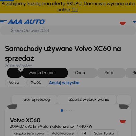
Volvo
XC60
Anuluj wszystko
Przebijemy każdą inną ofertę SKUPU. Darmowa wycena auta
online
TU
.
Samochody używane Volvo XC60 na
sprzedaż
39 samochodów
2
Marka i model
Cena
Rata
R
Volvo
XC60
Anuluj wszystko
Taniej o 5 000 zł
Sortuj według
Zapisz wyszukiwanie
Volvo XC60
2019
137 690 km
Automat
Benzyna
T4
140 kW
Książka serwisowa
Auta krajowe
T4
Salon Polska