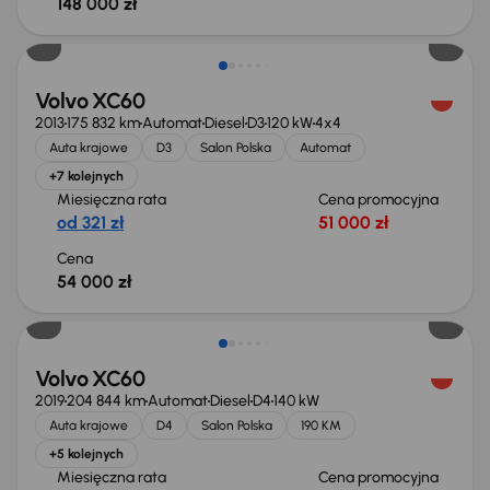
148 000 zł
Volvo XC60
2013
175 832 km
Automat
Diesel
D3
120 kW
4x4
Auta krajowe
D3
Salon Polska
Automat
+7 kolejnych
Miesięczna rata
Cena promocyjna
od 321 zł
51 000 zł
Cena
54 000 zł
Volvo XC60
2019
204 844 km
Automat
Diesel
D4
140 kW
Auta krajowe
D4
Salon Polska
190 KM
+5 kolejnych
Miesięczna rata
Cena promocyjna