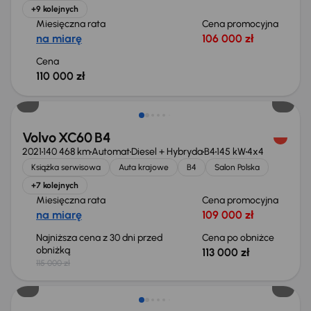
+9 kolejnych
Miesięczna rata
Cena promocyjna
na miarę
106 000 zł
Cena
110 000 zł
Taniej o 2 000 zł
Volvo XC60 B4
2021
140 468 km
Automat
Diesel + Hybryda
B4
145 kW
4x4
Książka serwisowa
Auta krajowe
B4
Salon Polska
+7 kolejnych
Miesięczna rata
Cena promocyjna
na miarę
109 000 zł
Najniższa cena z 30 dni przed
Cena po obniżce
obniżką
113 000 zł
115 000 zł
Taniej o 2 000 zł