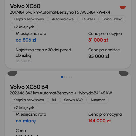
Volvo XC60
2017
184 596 km
Automat
Benzyna
T5 AWD
184 kW
4x4
Książka serwisowa
Auta krajowe
T5 AWD
Salon Polska
+7 kolejnych
Miesięczna rata
Cena promocyjna
od 506 zł
81 000 zł
Najniższa cena z 30 dni przed
Cena po obniżce
obniżką
85 000 zł
86 500 zł
Volvo XC60 B4
2023
46 843 km
Automat
Benzyna + Hybryda
B4
145 kW
Książka serwisowa
B4
Serwis ASO
Automat
+7 kolejnych
Miesięczna rata
Cena promocyjna
na miarę
144 000 zł
Cena