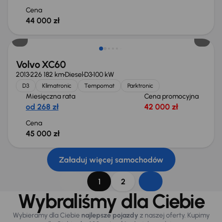
Cena
44 000 zł
Volvo XC60
2013
226 182 km
Diesel
D3
100 kW
D3
Klimatronic
Tempomat
Parktronic
Miesięczna rata
Cena promocyjna
od 268 zł
42 000 zł
Cena
45 000 zł
Załaduj więcej samochodów
1
2
Wybraliśmy dla Ciebie
Wybieramy dla Ciebie
najlepsze pojazdy
z naszej oferty. Kupimy