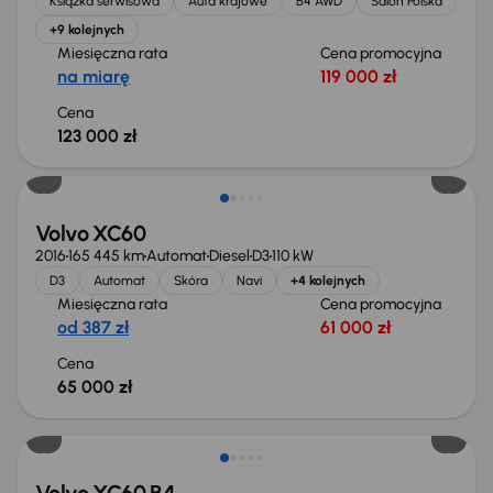
Książka serwisowa
Auta krajowe
B4 AWD
Salon Polska
+9 kolejnych
Miesięczna rata
Cena promocyjna
na miarę
119 000 zł
Cena
123 000 zł
Volvo XC60
2016
165 445 km
Automat
Diesel
D3
110 kW
D3
Automat
Skóra
Navi
+4 kolejnych
Miesięczna rata
Cena promocyjna
od 387 zł
61 000 zł
Cena
65 000 zł
Taniej o 1 500 zł