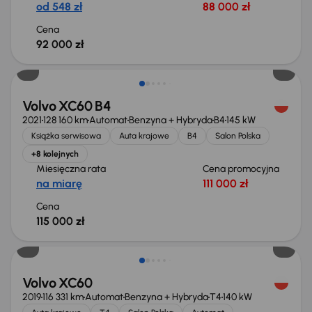
od 548 zł
88 000 zł
Cena
92 000 zł
Volvo XC60 B4
2021
128 160 km
Automat
Benzyna + Hybryda
B4
145 kW
Książka serwisowa
Auta krajowe
B4
Salon Polska
+8 kolejnych
Miesięczna rata
Cena promocyjna
na miarę
111 000 zł
Cena
115 000 zł
Volvo XC60
2019
116 331 km
Automat
Benzyna + Hybryda
T4
140 kW