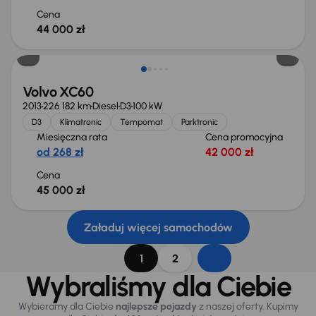
Cena
44 000 zł
Volvo XC60
2013
226 182 km
Diesel
D3
100 kW
D3
Klimatronic
Tempomat
Parktronic
Miesięczna rata
Cena promocyjna
od 268 zł
42 000 zł
Cena
45 000 zł
Załaduj więcej samochodów
1
2
Wybraliśmy dla Ciebie
Wybieramy dla Ciebie
najlepsze pojazdy
z naszej oferty. Kupimy