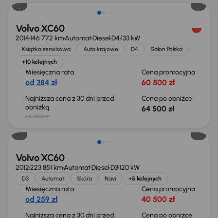
Volvo XC60
2014
146 772 km
Automat
Diesel
D4
133 kW
Książka serwisowa
Auta krajowe
D4
Salon Polska
+10 kolejnych
Miesięczna rata
Cena promocyjna
od 384 zł
60 500 zł
Najniższa cena z 30 dni przed
Cena po obniżce
obniżką
64 500 zł
65 000 zł
Taniej o 1 500 zł
Volvo XC60
2012
223 851 km
Automat
Diesel
D3
120 kW
D3
Automat
Skóra
Navi
+5 kolejnych
Miesięczna rata
Cena promocyjna
od 259 zł
40 500 zł
Najniższa cena z 30 dni przed
Cena po obniżce