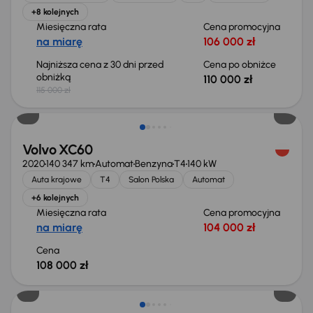
+8 kolejnych
Miesięczna rata
Cena promocyjna
na miarę
106 000 zł
Najniższa cena z 30 dni przed
Cena po obniżce
obniżką
110 000 zł
115 000 zł
Volvo XC60
2020
140 347 km
Automat
Benzyna
T4
140 kW
Auta krajowe
T4
Salon Polska
Automat
+6 kolejnych
Miesięczna rata
Cena promocyjna
na miarę
104 000 zł
Cena
108 000 zł
Taniej o 1 500 zł