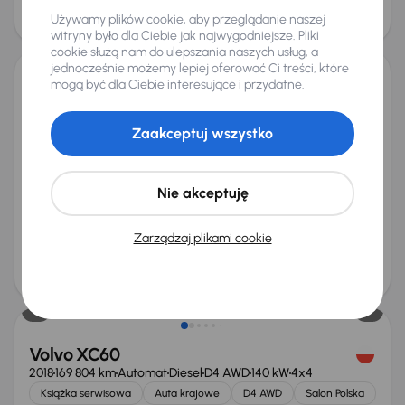
115 000 zł
Używamy plików cookie, aby przeglądanie naszej
Taniej o 5 000 zł
witryny było dla Ciebie jak najwygodniejsze. Pliki
cookie służą nam do ulepszania naszych usług, a
jednocześnie możemy lepiej oferować Ci treści, które
mogą być dla Ciebie interesujące i przydatne.
Volvo XC60 B5 AWD
2019
111 567 km
Automat
Benzyna + Hybryda
B5 AWD
184 kW
Zaakceptuj wszystko
4x4
Książka serwisowa
Auta krajowe
B5 AWD
Salon Polska
+8 kolejnych
Nie akceptuję
Miesięczna rata
Cena promocyjna
na miarę
116 000 zł
Zarządzaj plikami cookie
Najniższa cena z 30 dni przed
Cena po obniżce
obniżką
120 000 zł
125 000 zł
Volvo XC60
2018
169 804 km
Automat
Diesel
D4 AWD
140 kW
4x4
Książka serwisowa
Auta krajowe
D4 AWD
Salon Polska