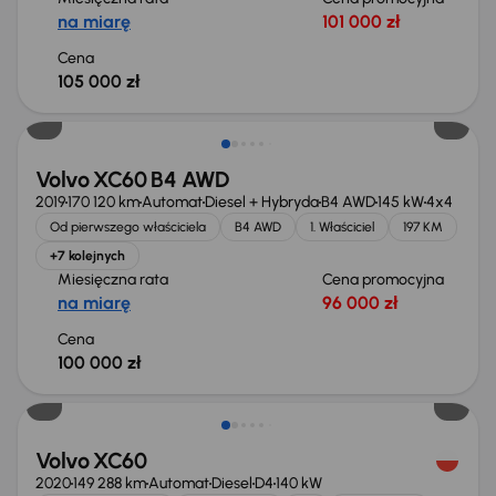
na miarę
101 000 zł
Cena
105 000 zł
Volvo XC60 B4 AWD
2019
170 120 km
Automat
Diesel + Hybryda
B4 AWD
145 kW
4x4
Od pierwszego właściciela
B4 AWD
1. Właściciel
197 KM
+7 kolejnych
Miesięczna rata
Cena promocyjna
na miarę
96 000 zł
Cena
100 000 zł
Volvo XC60
2020
149 288 km
Automat
Diesel
D4
140 kW