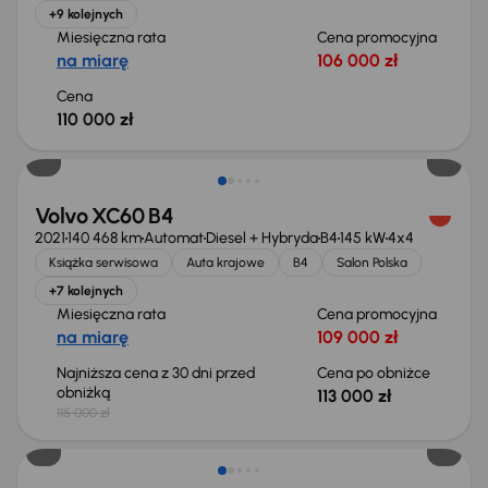
+9 kolejnych
Miesięczna rata
Cena promocyjna
na miarę
106 000 zł
Cena
110 000 zł
Taniej o 2 000 zł
Volvo XC60 B4
2021
140 468 km
Automat
Diesel + Hybryda
B4
145 kW
4x4
Książka serwisowa
Auta krajowe
B4
Salon Polska
+7 kolejnych
Miesięczna rata
Cena promocyjna
na miarę
109 000 zł
Najniższa cena z 30 dni przed
Cena po obniżce
obniżką
113 000 zł
115 000 zł
Taniej o 2 000 zł