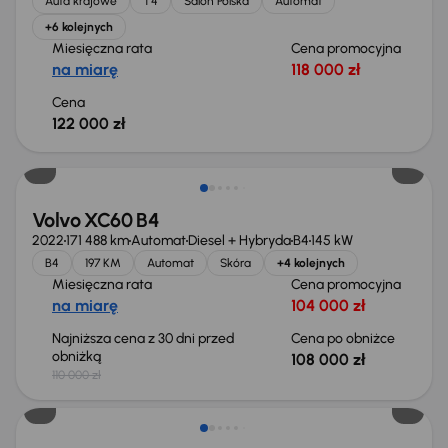
Auta krajowe
T4
Salon Polska
Automat
+6 kolejnych
Miesięczna rata
Cena promocyjna
na miarę
118 000 zł
Cena
122 000 zł
Taniej o 2 000 zł
Volvo XC60 B4
2022
171 488 km
Automat
Diesel + Hybryda
B4
145 kW
B4
197 KM
Automat
Skóra
+4 kolejnych
Miesięczna rata
Cena promocyjna
na miarę
104 000 zł
Najniższa cena z 30 dni przed
Cena po obniżce
obniżką
108 000 zł
110 000 zł