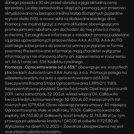
danego pojazdu z 30 dni przed obniżką a jego aktualną ceną
sprzedaży. Liczba samochodów objętych promocją jest zmienna i
aktualizowana na bieżąco; średnia liczba dostępnych pojazdów
wynosi około 1500, a nowe auta są dodawane każdego dnia.
Promocji nie można łączyć z innymi aktualnie obowiązującymi
promocjami ani rabatami, ani dochodzić do niej prawa z mocą
wsteczną. Szczegółowe informacje o zasadach promocji udzielane
są przez upoważnionych pracowników AAA AUTO. AAA AUTO
zastrzega sobie prawo do zawarcia umowy wyłącznie w formie
pisemnej. Prezentowane informacje mają charakter wyłącznie
informacyjny i nie stanowią oferty ani zapewnienia w rozumieniu
art. 66 § 1 oraz art. 556 Kodeksu cywilnego.
Promocja „Oprocentowanie od 6,65%”
obowiązuje we wszystkich
placówkach Autocentrum AAA Auto sp. z o.o. Promocja polega na
udzieleniu kredytu na auto z oprocentowaniem od 6,65%.
Rzeczywista Roczna Stopa Oprocentowania („RRSO“): 9,81%.
Reprezentatywny przykład: Samochód marki Opel Insignia rocznik
2019, cena samochodu 52 000 zł, wkład własny 0%. Całkowita
kwota kredytu konsumenckiego 52 000 zł, 60 miesięcznych rat
równych po 1079,43zł. Okres obowiązywania umowy: 60 miesięcy.
Oprocentowanie stałe w skali roku: 9,00%. Całkowita kwota do
zapłaty: 64 765,80 zł. Całkowity koszt kredytu: 12 765,80 zł (w tym
prowizja za udzielenie kredytu 1 040,00 zł, odsetki 11 725,80 zł).
Wyliczenie na dzień 11.12.2025 r. Zawarcie ubezpieczenia nie jest
warunkiem udzielenia kredytu.