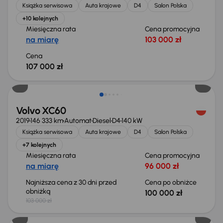
Książka serwisowa
Auta krajowe
D4
Salon Polska
+10 kolejnych
Miesięczna rata
Cena promocyjna
na miarę
103 000 zł
Cena
107 000 zł
Taniej o 3 000 zł
Volvo XC60
2019
146 333 km
Automat
Diesel
D4
140 kW
Książka serwisowa
Auta krajowe
D4
Salon Polska
+7 kolejnych
Miesięczna rata
Cena promocyjna
na miarę
96 000 zł
Najniższa cena z 30 dni przed
Cena po obniżce
obniżką
100 000 zł
103 000 zł
Możliwość odliczenia VAT