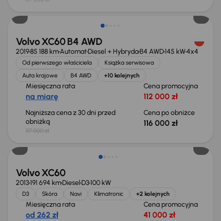
Taniej o 1 000 zł
Volvo XC60 B4 AWD
2019
85 188 km
Automat
Diesel + Hybryda
B4 AWD
145 kW
4x4
Od pierwszego właściciela
Książka serwisowa
Auta krajowe
B4 AWD
+10 kolejnych
Miesięczna rata
Cena promocyjna
na miarę
112 000 zł
Najniższa cena z 30 dni przed
Cena po obniżce
obniżką
116 000 zł
117 000 zł
Volvo XC60
2013
191 694 km
Diesel
D3
100 kW
D3
Skóra
Navi
Klimatronic
+2 kolejnych
Miesięczna rata
Cena promocyjna
od 262 zł
41 000 zł