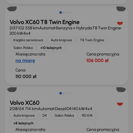
Volvo XC60 T8 Twin Engine
2017
102 558 km
Automat
Benzyna + Hybryda
T8 Twin Engine
300 kW
4x4
Książka serwisowa
Auta krajowe
T8 Twin Engine
Salon Polska
+10 kolejnych
Miesięczna rata
Cena promocyjna
na miarę
106 000 zł
Cena
110 000 zł
Możliwość odliczenia VAT
Volvo XC60
2018
154 714 km
Automat
Diesel
D4
140 kW
4x4
Auta krajowe
D4
Salon Polska
190 KM
+8 kolejnych
Miesięczna rata
Cena promocyjna