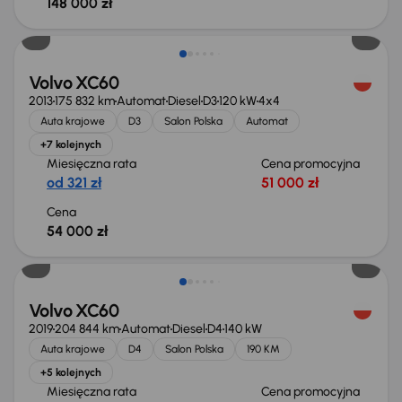
148 000 zł
Volvo XC60
2013
175 832 km
Automat
Diesel
D3
120 kW
4x4
Auta krajowe
D3
Salon Polska
Automat
+7 kolejnych
Miesięczna rata
Cena promocyjna
od 321 zł
51 000 zł
Cena
54 000 zł
Volvo XC60
2019
204 844 km
Automat
Diesel
D4
140 kW
Auta krajowe
D4
Salon Polska
190 KM
+5 kolejnych
Miesięczna rata
Cena promocyjna