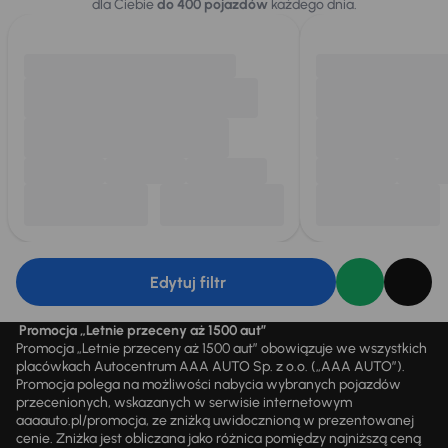
dla Ciebie
do 400 pojazdów
każdego dnia.
Edytuj filtr
Promocja „Letnie przeceny aż 1500 aut”
Promocja „Letnie przeceny aż 1500 aut” obowiązuje we wszystkich
placówkach Autocentrum AAA AUTO Sp. z o.o. („AAA AUTO”).
Promocja polega na możliwości nabycia wybranych pojazdów
przecenionych, wskazanych w serwisie internetowym
aaaauto.pl/promocja, ze zniżką uwidocznioną w prezentowanej
cenie. Zniżka jest obliczana jako różnica pomiędzy najniższą ceną