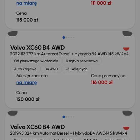
na miarę
111 000 zł
Cena
115 000 zł
Możliwość odliczenia VAT
Volvo XC60 B4 AWD
2022
113 797 km
Automat
Diesel + Hybryda
B4 AWD
145 kW
4x4
Od pierwszego właściciela
Książka serwisowa
Auta krajowe
B4 AWD
+11 kolejnych
Miesięczna rata
Cena promocyjna
na miarę
116 000 zł
Cena
120 000 zł
Świeżo skupione
Volvo XC60 B4 AWD
2019
95 324 km
Automat
Diesel + Hybryda
B4 AWD
145 kW
4x4