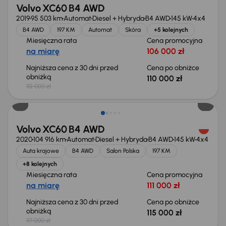
Volvo XC60 B4 AWD
2019
95 503 km
Automat
Diesel + Hybryda
B4 AWD
145 kW
4x4
B4 AWD
197 KM
Automat
Skóra
+5 kolejnych
Miesięczna rata
Cena promocyjna
na miarę
106 000 zł
Najniższa cena z 30 dni przed
Cena po obniżce
obniżką
110 000 zł
112 000 zł
Taniej o 2 000 zł
Volvo XC60 B4 AWD
2020
104 916 km
Automat
Diesel + Hybryda
B4 AWD
145 kW
4x4
Auta krajowe
B4 AWD
Salon Polska
197 KM
+8 kolejnych
Miesięczna rata
Cena promocyjna
na miarę
111 000 zł
Najniższa cena z 30 dni przed
Cena po obniżce
obniżką
115 000 zł
117 000 zł
Możliwość odliczenia VAT