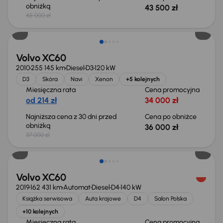
obniżką
43 500 zł
45 000 zł
Taniej o 1 000 zł
Volvo XC60
2010
255 145 km
Diesel
D3
120 kW
D3
Skóra
Navi
Xenon
+5 kolejnych
Miesięczna rata
Cena promocyjna
od 214 zł
34 000 zł
Najniższa cena z 30 dni przed
Cena po obniżce
obniżką
36 000 zł
37 000 zł
Możliwość odliczenia VAT
Volvo XC60
2019
162 431 km
Automat
Diesel
D4
140 kW
Książka serwisowa
Auta krajowe
D4
Salon Polska
+10 kolejnych
Miesięczna rata
Cena promocyjna