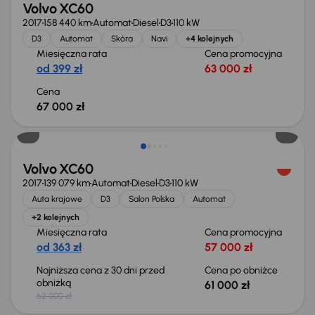
Volvo XC60
2017
158 440 km
Automat
Diesel
D3
110 kW
D3
Automat
Skóra
Navi
+4 kolejnych
Miesięczna rata
Cena promocyjna
od 399 zł
63 000 zł
Cena
67 000 zł
Taniej o 1 000 zł
Volvo XC60
2017
139 079 km
Automat
Diesel
D3
110 kW
Auta krajowe
D3
Salon Polska
Automat
+2 kolejnych
Miesięczna rata
Cena promocyjna
od 363 zł
57 000 zł
Najniższa cena z 30 dni przed
Cena po obniżce
obniżką
61 000 zł
62 000 zł
Taniej o 500 zł