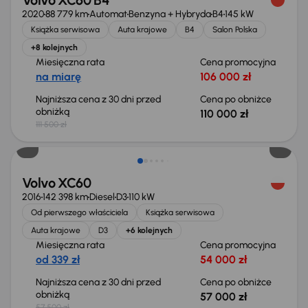
Volvo XC60 B4
2020
88 779 km
Automat
Benzyna + Hybryda
B4
145 kW
Książka serwisowa
Auta krajowe
B4
Salon Polska
+8 kolejnych
Miesięczna rata
Cena promocyjna
na miarę
106 000 zł
Najniższa cena z 30 dni przed
Cena po obniżce
obniżką
110 000 zł
111 500 zł
Taniej o 500 zł
Volvo XC60
2016
142 398 km
Diesel
D3
110 kW
Od pierwszego właściciela
Książka serwisowa
Auta krajowe
D3
+6 kolejnych
Miesięczna rata
Cena promocyjna
od 339 zł
54 000 zł
Najniższa cena z 30 dni przed
Cena po obniżce
obniżką
57 000 zł
57 500 zł