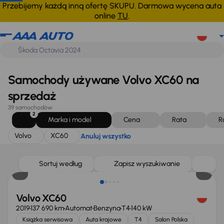
Volvo
XC60
Anuluj wszystko
Przebijemy każdą inną ofertę SKUPU. Darmowa wycena auta
online
TU
.
Samochody używane Volvo XC60 na
sprzedaż
39 samochodów
2
Marka i model
Cena
Rata
R
Volvo
XC60
Anuluj wszystko
Taniej o 5 000 zł
Sortuj według
Zapisz wyszukiwanie
Volvo XC60
2019
137 690 km
Automat
Benzyna
T4
140 kW
Książka serwisowa
Auta krajowe
T4
Salon Polska