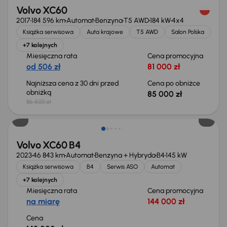
Volvo XC60
2017
184 596 km
Automat
Benzyna
T5 AWD
184 kW
4x4
Książka serwisowa
Auta krajowe
T5 AWD
Salon Polska
+7 kolejnych
Miesięczna rata
Cena promocyjna
od 506 zł
81 000 zł
Najniższa cena z 30 dni przed
Cena po obniżce
obniżką
85 000 zł
86 500 zł
Volvo XC60 B4
2023
46 843 km
Automat
Benzyna + Hybryda
B4
145 kW
Książka serwisowa
B4
Serwis ASO
Automat
+7 kolejnych
Miesięczna rata
Cena promocyjna
na miarę
144 000 zł
Cena