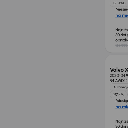
B5 AWD
Miesię
na mi
Najniż
30 dni
obniż
125 000 
Taniej 
Volvo 
2020
104 
B4 AWD
1
Auta kra
197 KM
Miesię
na mi
Najniż
30 dni