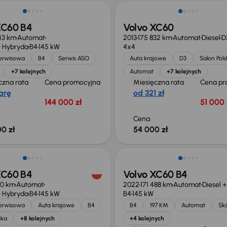
XC60 B4
Volvo XC60
43 km
Automat
2013
175 832 km
Automat
Diesel
D
 Hybryda
B4
145 kW
4x4
serwisowa
B4
Serwis ASO
Auta krajowe
D3
Salon Pols
+7 kolejnych
Automat
+7 kolejnych
czna rata
Cena promocyjna
Miesięczna rata
Cena pr
arę
od 321 zł
144 000 zł
51 000 
Cena
0 zł
54 000 zł
Taniej o 2 000 zł
XC60 B4
Volvo XC60 B4
60 km
Automat
2022
171 488 km
Automat
Diesel 
 Hybryda
B4
145 kW
B4
145 kW
serwisowa
Auta krajowe
B4
B4
197 KM
Automat
Sk
ska
+8 kolejnych
+4 kolejnych