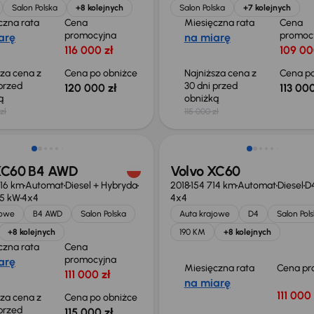
Salon Polska
+8 kolejnych
Salon Polska
+7 kolejnych
czna rata
Cena
Miesięczna rata
Cena
promocyjna
promoc
arę
na miarę
116 000 zł
109 00
sza cena z
Cena po obniżce
Najniższa cena z
Cena po
 przed
30 dni przed
120 000 zł
113 000
ką
obniżką
zł
115 000 zł
o 2 000 zł
Możliwość odliczenia VAT
XC60 B4 AWD
Volvo XC60
916 km
Automat
Diesel + Hybryda
2018
154 714 km
Automat
Diesel
D
45 kW
4x4
4x4
jowe
B4 AWD
Salon Polska
Auta krajowe
D4
Salon Pol
+8 kolejnych
190 KM
+8 kolejnych
czna rata
Cena
promocyjna
arę
Miesięczna rata
Cena pr
111 000 zł
na miarę
111 000 
sza cena z
Cena po obniżce
 przed
115 000 zł