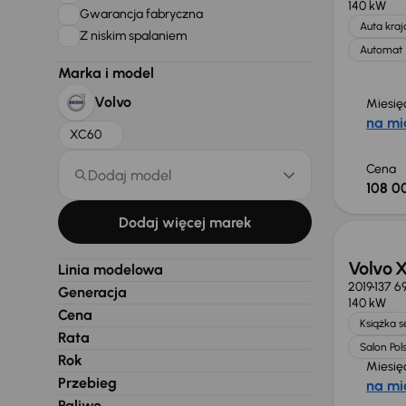
140 kW
Gwarancja fabryczna
Auta kra
Z niskim spalaniem
Automat
Marka i model
Volvo
Miesię
na mi
XC60
Cena
Dodaj model
108 0
Taniej 
Dodaj więcej marek
Volvo 
Linia modelowa
2019
137 6
Generacja
140 kW
Cena
Książka 
Rata
Salon Pol
Rok
Miesię
Przebieg
na mi
Paliwo