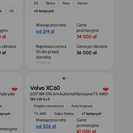
D3
Skóra
Navi
Xenon
e
D3
+5 kolejnych
Miesięczna rata
Cena
yjna
promocyjna
od 214 zł
 zł
34 000 zł
 obniżce
Najniższa cena z
Cena po obniżce
30 dni przed
 zł
36 000 zł
obniżką
37 000 zł
Taniej o 1 500 zł
Volvo XC60
 Hybryda
2017
184 596 km
Automat
Benzyna
T5 AWD
184 kW
4x4
e
Książka serwisowa
Auta krajowe
lejnych
T5 AWD
Salon Polska
+7 kolejnych
Miesięczna rata
Cena
promocyjna
od 506 zł
omocyjna
81 000 zł