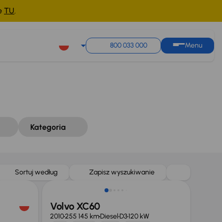
ne
TU
.
Sortuj według
Zapisz wyszukiwanie
800 033 000
Menu
Kategoria
Taniej o 1 000 zł
Sortuj według
Zapisz wyszukiwanie
Volvo XC60
2010
255 145 km
Diesel
D3
120 kW