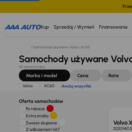
Prze
Szukam:
Volvo
XC60
Anuluj wszystko
Kup
Sprzedaj / Wymień
Finansowanie
Samochody używane
Volvo
XC60
Samochody używane Volvo
42 samochodów
Marka i model
Cena
Rata
Volvo
XC60
Anuluj wszystko
Oferta samochodów
Po rabacie
Extra zniżka
Volvo 
Świeżo skupione
2020
140 
Z odliczeniem VAT