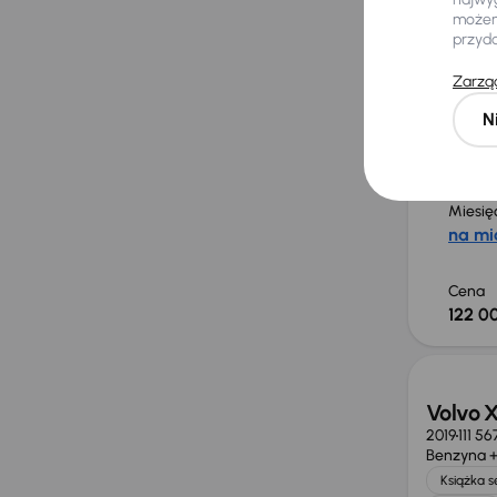
możemy
przyd
Volvo 
Zarząd
2019
116 3
N
Benzyna +
Auta kra
Automat
Miesię
na mi
Cena
122 00
Taniej 
Volvo 
2019
111 5
Benzyna +
Książka 