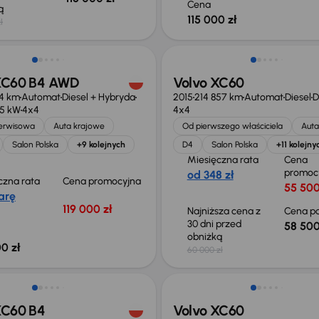
Cena
ką
115 000 zł
ł
Taniej o 1 500 zł
XC60 B4 AWD
Volvo XC60
4 km
Automat
Diesel + Hybryda
2015
214 857 km
Automat
Diesel
D
45 kW
4x4
4x4
serwisowa
Auta krajowe
Od pierwszego właściciela
Auta
Salon Polska
+9 kolejnych
D4
Salon Polska
+11 kolejny
Miesięczna rata
Cena
promoc
od 348 zł
czna rata
Cena promocyjna
55 500
arę
119 000 zł
Najniższa cena z
Cena po
30 dni przed
58 500
obniżką
0 zł
60 000 zł
o 1 500 zł
Taniej o 500 zł
XC60 B4
Volvo XC60