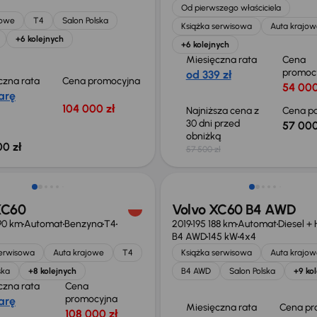
Od pierwszego właściciela
jowe
T4
Salon Polska
Książka serwisowa
Auta krajow
+6 kolejnych
+6 kolejnych
Miesięczna rata
Cena
promoc
od 339 zł
czna rata
Cena promocyjna
54 000
arę
104 000 zł
Najniższa cena z
Cena po
30 dni przed
57 000
obniżką
00 zł
57 500 zł
o 3 000 zł
XC60
Volvo XC60 B4 AWD
90 km
Automat
Benzyna
T4
2019
195 188 km
Automat
Diesel +
B4 AWD
145 kW
4x4
serwisowa
Auta krajowe
T4
Książka serwisowa
Auta krajow
ska
+8 kolejnych
B4 AWD
Salon Polska
+9 ko
czna rata
Cena
promocyjna
arę
Miesięczna rata
Cena pr
108 000 zł