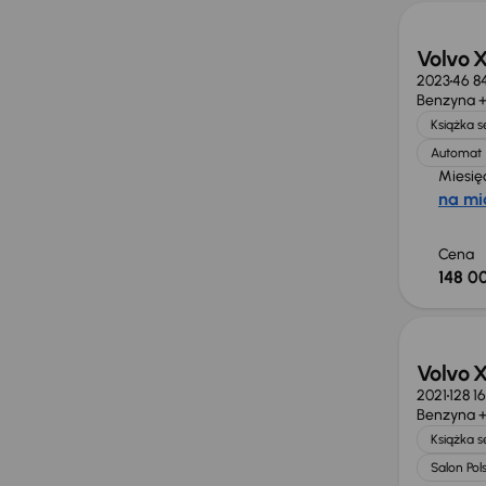
Volvo 
2023
46 8
Benzyna +
Książka 
Automat
Miesię
na mi
Cena
148 00
Volvo 
2021
128 1
Benzyna +
Książka 
Salon Pol