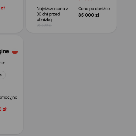
zł
Najniższa cena z
Cena po obniżce
30 dni przed
85 000 zł
obniżką
86 500 zł
gine
ne
e
omocyjna
 zł