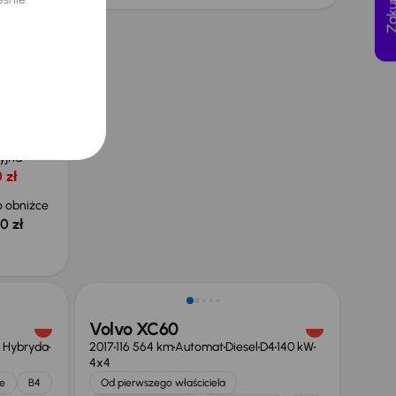
4
140 kW
e
D4
yjna
 zł
 obniżce
0 zł
Możliwość odliczenia VAT
Volvo XC60
+ Hybryda
2017
116 564 km
Automat
Diesel
D4
140 kW
4x4
e
B4
Od pierwszego właściciela