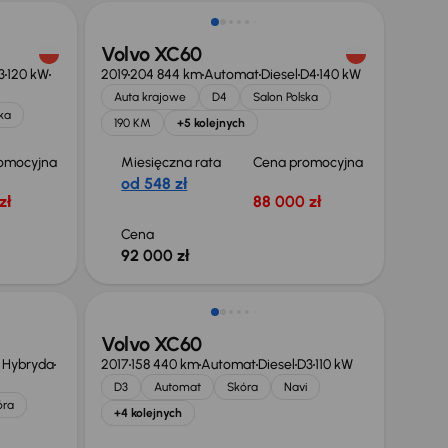
Volvo XC60
3
120 kW
2019
204 844 km
Automat
Diesel
D4
140 kW
Auta krajowe
D4
Salon Polska
ka
190 KM
+5 kolejnych
omocyjna
Miesięczna rata
Cena promocyjna
od 548 zł
zł
88 000 zł
Cena
92 000 zł
Volvo XC60
+ Hybryda
2017
158 440 km
Automat
Diesel
D3
110 kW
D3
Automat
Skóra
Navi
óra
+4 kolejnych