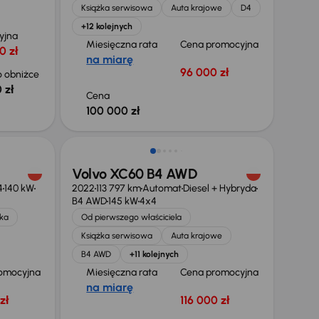
Książka serwisowa
Auta krajowe
D4
+12 kolejnych
yjna
Miesięczna rata
Cena promocyjna
0 zł
na miarę
96 000 zł
 obniżce
 zł
Cena
100 000 zł
Możliwość odliczenia VAT
Volvo XC60 B4 AWD
4
140 kW
2022
113 797 km
Automat
Diesel + Hybryda
B4 AWD
145 kW
4x4
ska
Od pierwszego właściciela
Książka serwisowa
Auta krajowe
B4 AWD
+11 kolejnych
omocyjna
Miesięczna rata
Cena promocyjna
na miarę
zł
116 000 zł