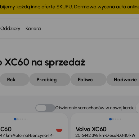
bijemy każdą inną ofertę SKUPU. Darmowa wycena auta onli
Oddziały
Kariera
 XC60 na sprzedaż
Rok
Przebieg
Paliwo
Nadwozie
Taniej o 500 zł
Otwieranie samochodów w nowej karcie
XC60
Volvo XC60
347 km
Automat
Benzyna
T4
2016
142 398 km
Diesel
D3
110 kW