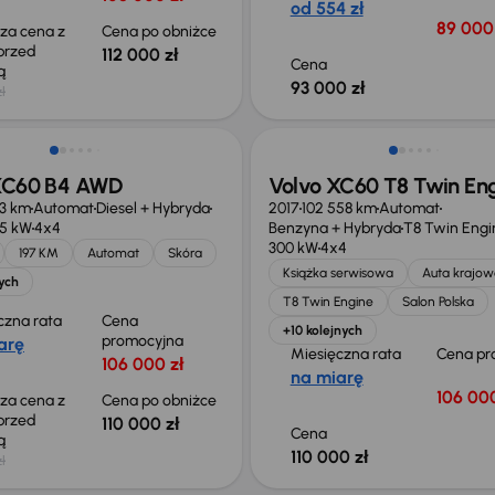
od 554 zł
89 000 
sza cena z
Cena po obniżce
 przed
112 000 zł
Cena
ką
93 000 zł
zł
o 2 000 zł
Możliwość odliczenia VAT
XC60 B4 AWD
Volvo XC60 T8 Twin En
3 km
Automat
Diesel + Hybryda
2017
102 558 km
Automat
45 kW
4x4
Benzyna + Hybryda
T8 Twin Engi
300 kW
4x4
197 KM
Automat
Skóra
Książka serwisowa
Auta krajow
ych
T8 Twin Engine
Salon Polska
czna rata
Cena
+10 kolejnych
promocyjna
arę
Miesięczna rata
Cena pr
106 000 zł
na miarę
106 000
sza cena z
Cena po obniżce
 przed
110 000 zł
Cena
ką
110 000 zł
zł