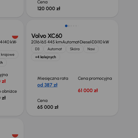
Cena
120 000 zł
Volvo XC60
4
140 kW
2016
165 445 km
Automat
Diesel
D3
110 kW
D3
Automat
Skóra
Navi
 krajowe
+4 kolejnych
ch
yjna
Miesięczna rata
Cena promocyjna
 zł
od 387 zł
61 000 zł
 obniżce
 zł
Cena
65 000 zł