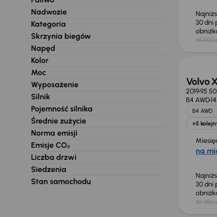
Nadwozie
Najniż
30 dni
Kategoria
obniż
Skrzynia biegów
115 000 
Taniej 
Napęd
Kolor
Moc
Volvo 
Wyposażenie
2019
95 50
Silnik
B4 AWD
1
Pojemność silnika
B4 AWD
Średnie zużycie
+5 kolejn
Norma emisji
Miesię
Emisje CO₂
na mi
Liczba drzwi
Siedzenia
Najniż
Stan samochodu
30 dni
obniż
112 000 