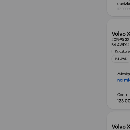
obniż
117 000 z
Volvo 
2019
95 32
B4 AWD
1
Książka 
B4 AWD
Miesię
na mi
Cena
123 00
Taniej 
Volvo 