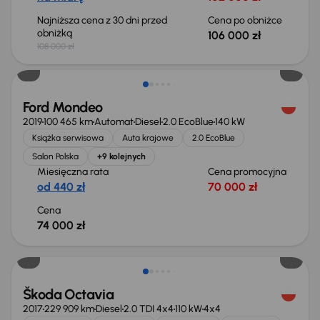
Najniższa cena z 30 dni przed
Cena po obniżce
obniżką
106 000 zł
108 000 zł
Ford Mondeo
2019
100 465 km
Automat
Diesel
2.0 EcoBlue
140 kW
Książka serwisowa
Auta krajowe
2.0 EcoBlue
Salon Polska
+9 kolejnych
Miesięczna rata
Cena promocyjna
od 440 zł
70 000 zł
Cena
74 000 zł
Škoda Octavia
2017
229 909 km
Diesel
2.0 TDI 4x4
110 kW
4x4