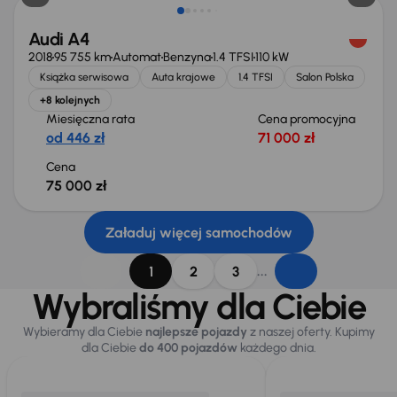
Audi A4
2018
95 755 km
Automat
Benzyna
1.4 TFSI
110 kW
Książka serwisowa
Auta krajowe
1.4 TFSI
Salon Polska
+8 kolejnych
Miesięczna rata
Cena promocyjna
od 446 zł
71 000 zł
Cena
75 000 zł
Załaduj więcej samochodów
...
1
2
3
Wybraliśmy dla Ciebie
Wybieramy dla Ciebie
najlepsze pojazdy
z naszej oferty. Kupimy
dla Ciebie
do 400 pojazdów
każdego dnia.