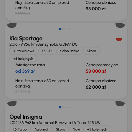
Najniższa cena z 30 dni przed
Cena po obniżce
obniżką
93 000 zł
94 000 zł
Taniej o 2 000 zł
Kia Sportage
2016
79 966 km
Benzyna
1.6 GDI
97 kW
Auta krajowe
1.6 GDI
Salon Polska
Skóra
+6 kolejnych
Miesięczna rata
Cena promocyjna
od 369 zł
58 000 zł
Najniższa cena z 30 dni przed
Cena po obniżce
obniżką
62 000 zł
64 000 zł
Opel Insignia
2014
136 968 km
Automat
Benzyna
1.6 Turbo
125 kW
1.6 Turbo
Automat
Skóra
Navi
+5 kolejnych