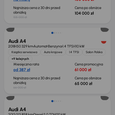
Najniższa cena z 30 dni przed
Cena po obniżce
obniżką
104 000 zł
105 000 zł
Taniej o 1 000 zł
Audi A4
2018
150 329 km
Automat
Benzyna
1.4 TFSI
110 kW
Książka serwisowa
Auta krajowe
1.4 TFSI
Salon Polska
+9 kolejnych
Miesięczna rata
Cena promocyjna
od 387 zł
61 000 zł
Najniższa cena z 30 dni przed
Cena po obniżce
obniżką
65 000 zł
66 000 zł
Audi A4
2012
213 858 km
Diesel
2.0 TDI
100 kW