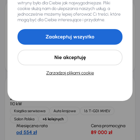
witryny było dla Ciebie jak najwygodniejsze. Pliki
cookie służą nam do ulepszania naszych usług, a
jednocześnie możemy lepiej oferować Ci treści, które
Audi A4
mogą być dla Ciebie interesujące i przydatne.
2015
188 788 km
Automat
Diesel
2.0 TDI
110 kW
2.0 TDI
Automat
Skóra
Navi
+6 kolejnych
Zaakceptuj wszystko
Miesięczna rata
Cena promocyjna
od 280 zł
44 000 zł
Najniższa cena z 30 dni przed
Cena po obniżce
Nie akceptuję
obniżką
47 000 zł
45 000 zł
Taniej o 1 000 zł
Zarządzaj plikami cookie
Kia Sportage 1.6 T-GDI MHEV
2023
67 171 km
Automat
Benzyna + Hybryda
1.6 T-GDI MHEV
110 kW
Książka serwisowa
Auta krajowe
1.6 T-GDI MHEV
Salon Polska
+6 kolejnych
Miesięczna rata
Cena promocyjna
od 554 zł
89 000 zł