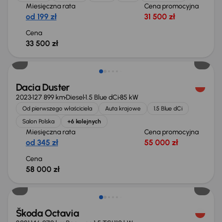
Miesięczna rata
Cena promocyjna
od 199 zł
31 500 zł
Cena
33 500 zł
Możliwość odliczenia VAT
Dacia Duster
2023
127 899 km
Diesel
1.5 Blue dCi
85 kW
Od pierwszego właściciela
Auta krajowe
1.5 Blue dCi
Salon Polska
+6 kolejnych
Miesięczna rata
Cena promocyjna
od 345 zł
55 000 zł
Cena
58 000 zł
Taniej o 1 000 zł
Škoda Octavia