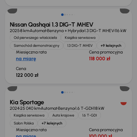
Od nowego taniej o 36 775 zł
Nissan Qashqai 1.3 DIG-T MHEV
2025
8 km
Automat
Benzyna + Hybryda
1.3 DIG-T MHEV
116 kW
Od pierwszego właściciela
Książka serwisowa
Samochód demonstracyjny
1.3 DIG-T MHEV
+9 kolejnych
Miesięczna rata
Cena promocyjna
na miarę
118 000 zł
Cena
122 000 zł
Taniej o 1 000 zł
Kia Sportage
2024
25 040 km
Automat
Benzyna
1.6 T-GDI
118 kW
Książka serwisowa
Auta krajowe
1.6 T-GDI
Salon Polska
+7 kolejnych
Miesięczna rata
Cena promocyjna
na miarę
100 000 zł