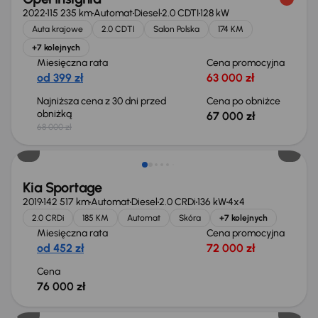
2022
115 235 km
Automat
Diesel
2.0 CDTI
128 kW
Auta krajowe
2.0 CDTI
Salon Polska
174 KM
+7 kolejnych
Miesięczna rata
Cena promocyjna
od 399 zł
63 000 zł
Najniższa cena z 30 dni przed
Cena po obniżce
obniżką
67 000 zł
68 000 zł
Kia Sportage
2019
142 517 km
Automat
Diesel
2.0 CRDi
136 kW
4x4
2.0 CRDi
185 KM
Automat
Skóra
+7 kolejnych
Miesięczna rata
Cena promocyjna
od 452 zł
72 000 zł
Cena
76 000 zł
Możliwość odliczenia VAT