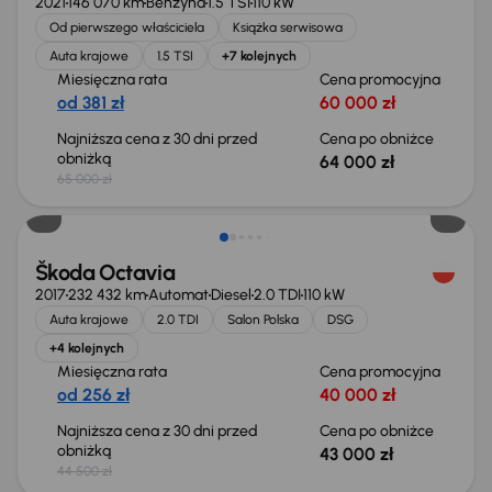
2021
146 070 km
Benzyna
1.5 TSI
110 kW
Od pierwszego właściciela
Książka serwisowa
Auta krajowe
1.5 TSI
+7 kolejnych
Miesięczna rata
Cena promocyjna
od 381 zł
60 000 zł
Najniższa cena z 30 dni przed
Cena po obniżce
obniżką
64 000 zł
65 000 zł
Taniej o 1 500 zł
Škoda Octavia
2017
232 432 km
Automat
Diesel
2.0 TDI
110 kW
Auta krajowe
2.0 TDI
Salon Polska
DSG
+4 kolejnych
Miesięczna rata
Cena promocyjna
od 256 zł
40 000 zł
Najniższa cena z 30 dni przed
Cena po obniżce
obniżką
43 000 zł
44 500 zł
Taniej o 700 zł