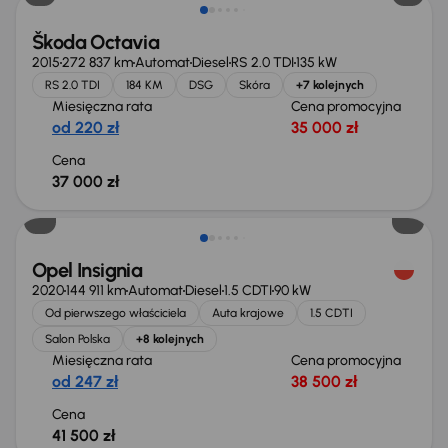
Škoda Octavia
2015
272 837 km
Automat
Diesel
RS 2.0 TDI
135 kW
RS 2.0 TDI
184 KM
DSG
Skóra
+7 kolejnych
Miesięczna rata
Cena promocyjna
od 220 zł
35 000 zł
Cena
37 000 zł
Możliwość odliczenia VAT
Opel Insignia
2020
144 911 km
Automat
Diesel
1.5 CDTI
90 kW
Od pierwszego właściciela
Auta krajowe
1.5 CDTI
Salon Polska
+8 kolejnych
Miesięczna rata
Cena promocyjna
od 247 zł
38 500 zł
Cena
41 500 zł