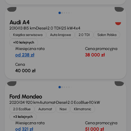
Audi A4
2010
113 815 km
Diesel
2.0 TDI
125 kW
4x4
Książka serwisowa
Auta krajowe
2.0 TDI
Salon Polska
+10 kolejnych
Miesięczna rata
Cena promocyjna
od 238 zł
38 000 zł
Cena
40 000 zł
Taniej o 1 000 zł
Ford Mondeo
2020
134 920 km
Automat
Diesel
2.0 EcoBlue
110 kW
2.0 EcoBlue
Automat
Navi
Klimatronic
+3 kolejnych
Miesięczna rata
Cena promocyjna
od 321 zł
51 000 zł