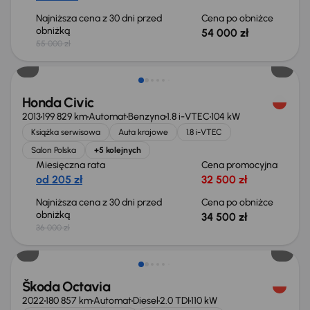
Najniższa cena z 30 dni przed
Cena po obniżce
obniżką
54 000 zł
55 000 zł
Taniej o 1 500 zł
Honda Civic
2013
199 829 km
Automat
Benzyna
1.8 i-VTEC
104 kW
Książka serwisowa
Auta krajowe
1.8 i-VTEC
Salon Polska
+5 kolejnych
Miesięczna rata
Cena promocyjna
od 205 zł
32 500 zł
Najniższa cena z 30 dni przed
Cena po obniżce
obniżką
34 500 zł
36 000 zł
Świeżo skupione
Škoda Octavia
2022
180 857 km
Automat
Diesel
2.0 TDI
110 kW