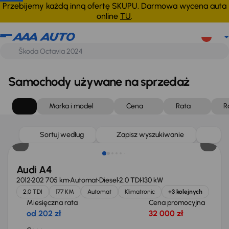
Przebijemy każdą inną ofertę SKUPU. Darmowa wycena auta
online
TU
.
Samochody używane na sprzedaż
Marka i model
Cena
Rata
R
Sortuj według
Zapisz wyszukiwanie
Audi A4
2012
202 705 km
Automat
Diesel
2.0 TDI
130 kW
2.0 TDI
177 KM
Automat
Klimatronic
+3 kolejnych
Miesięczna rata
Cena promocyjna
od 202 zł
32 000 zł