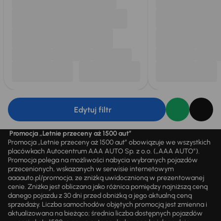
Edytuj filtr
Promocja „Letnie przeceny aż 1500 aut”
Promocja „Letnie przeceny aż 1500 aut” obowiązuje we wszystkich
placówkach Autocentrum AAA AUTO Sp. z o.o. („AAA AUTO”).
Promocja polega na możliwości nabycia wybranych pojazdów
przecenionych, wskazanych w serwisie internetowym
aaaauto.pl/promocja, ze zniżką uwidocznioną w prezentowanej
cenie. Zniżka jest obliczana jako różnica pomiędzy najniższą ceną
danego pojazdu z 30 dni przed obniżką a jego aktualną ceną
sprzedaży. Liczba samochodów objętych promocją jest zmienna i
aktualizowana na bieżąco; średnia liczba dostępnych pojazdów