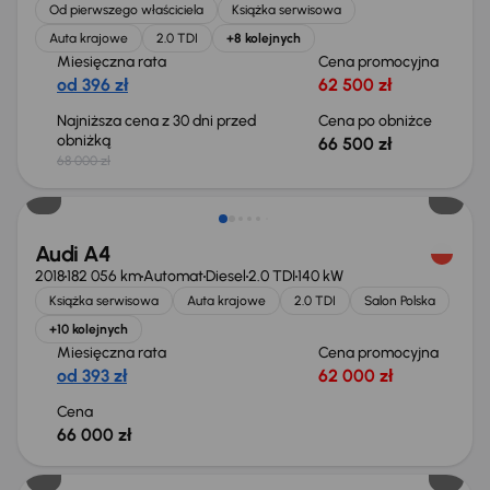
Od pierwszego właściciela
Książka serwisowa
Auta krajowe
2.0 TDI
+8 kolejnych
Miesięczna rata
Cena promocyjna
od 396 zł
62 500 zł
Najniższa cena z 30 dni przed
Cena po obniżce
obniżką
66 500 zł
68 000 zł
Audi A4
2018
182 056 km
Automat
Diesel
2.0 TDI
140 kW
Książka serwisowa
Auta krajowe
2.0 TDI
Salon Polska
+10 kolejnych
Miesięczna rata
Cena promocyjna
od 393 zł
62 000 zł
Cena
66 000 zł