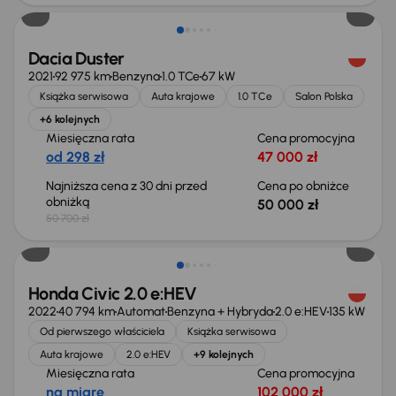
Dacia Duster
2021
92 975 km
Benzyna
1.0 TCe
67 kW
Książka serwisowa
Auta krajowe
1.0 TCe
Salon Polska
+6 kolejnych
Miesięczna rata
Cena promocyjna
od 298 zł
47 000 zł
Najniższa cena z 30 dni przed
Cena po obniżce
obniżką
50 000 zł
50 700 zł
Taniej o 2 000 zł
Honda Civic 2.0 e:HEV
2022
40 794 km
Automat
Benzyna + Hybryda
2.0 e:HEV
135 kW
Od pierwszego właściciela
Książka serwisowa
Auta krajowe
2.0 e:HEV
+9 kolejnych
Miesięczna rata
Cena promocyjna
na miarę
102 000 zł