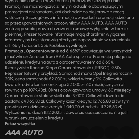
wynosi około 1500, a nowe auta są dodawane każdego dnia.
Promocji nie można łączyć z innymi aktualnie obowiązującymi
promocjami ani rabatami, ani dochodzić do niej prawa z mocą
wsteczną. Szczegółowe informacje o zasadach promocji udzielane
są przez upoważnionych pracowników AAA AUTO. AAA AUTO
zastrzega sobie prawo do zawarcia umowy wyłącznie w formie
pisemnej. Prezentowane informacje mają charakter wyłącznie
informacyjny i nie stanowią oferty ani zapewnienia w rozumieniu
art. 66 § 1 oraz art. 556 Kodeksu cywilnego.
Promocja „Oprocentowanie od 6,65%”
obowiązuje we wszystkich
placówkach Autocentrum AAA Auto sp. z o.o. Promocja polega na
udzieleniu kredytu na auto z oprocentowaniem od 6,65%.
Rzeczywista Roczna Stopa Oprocentowania („RRSO“): 9,81%.
Reprezentatywny przykład: Samochód marki Opel Insignia rocznik
2019, cena samochodu 52 000 zł, wkład własny 0%. Całkowita
kwota kredytu konsumenckiego 52 000 zł, 60 miesięcznych rat
równych po 1079,43zł. Okres obowiązywania umowy: 60 miesięcy.
Oprocentowanie stałe w skali roku: 9,00%. Całkowita kwota do
zapłaty: 64 765,80 zł. Całkowity koszt kredytu: 12 765,80 zł (w tym
prowizja za udzielenie kredytu 1 040,00 zł, odsetki 11 725,80 zł).
Wyliczenie na dzień 11.12.2025 r. Zawarcie ubezpieczenia nie jest
warunkiem udzielenia kredytu.
Pokaż wszystko