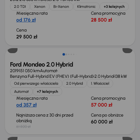
2.0 TDI
Xenon
Bi-Xenon
Klimatronic
+3 kolejnych
Miesięczna rata
Cena promocyjna
od 176 zł
28 500 zł
Cena
29 500 zł
Taniej o 1 500 zł
Ford Mondeo 2.0 Hybrid
2019
151 050 km
Automat
Benzyna Full-Hybrid EV (FHEV) (Full-Hybrid)
2.0 Hybrid
138 kW
Od pierwszego właściciela
2.0 Hybrid
1. Właściciel
Automat
+7 kolejnych
Miesięczna rata
Cena promocyjna
od 357 zł
57 000 zł
Najniższa cena z 30 dni przed
Cena po obniżce
obniżką
60 000 zł
61 500 zł