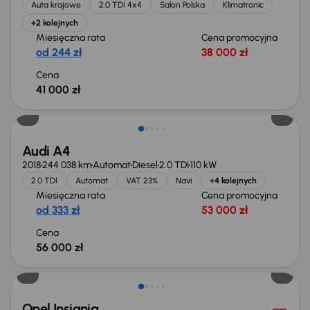
Auta krajowe
2.0 TDI 4x4
Salon Polska
Klimatronic
+2 kolejnych
Miesięczna rata
Cena promocyjna
od 244 zł
38 000 zł
Cena
41 000 zł
Możliwość odliczenia VAT
Audi A4
2018
244 038 km
Automat
Diesel
2.0 TDI
110 kW
2.0 TDI
Automat
VAT 23%
Navi
+4 kolejnych
Miesięczna rata
Cena promocyjna
od 333 zł
53 000 zł
Cena
56 000 zł
Taniej o 1 000 zł
Opel Insignia