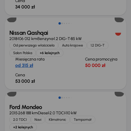
Cena
34 000 zł
Nissan Qashqai
2018
106 012 km
Benzyna
1.2 DIG-T
85 kW
Od pierwszego właściciela
Auta krajowe
1.2 DIG-T
Salon Polska
+6 kolejnych
Miesięczna rata
Cena promocyjna
od 315 zł
50 000 zł
Cena
53 000 zł
Taniej o 1 000 zł
Ford Mondeo
2015
268 188 km
Diesel
2.0 TDCI
110 kW
2.0 TDCI
Navi
Klimatronic
Tempomat
+2 kolejnych