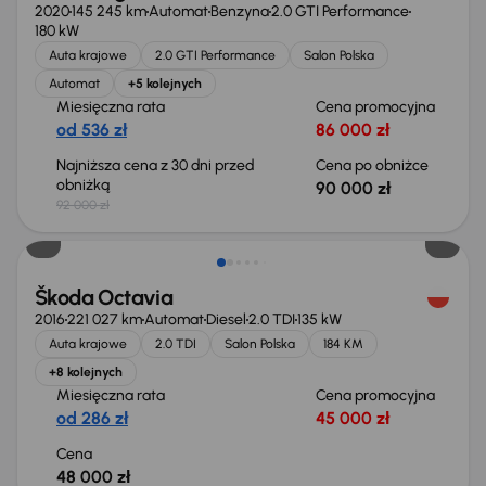
2020
145 245 km
Automat
Benzyna
2.0 GTI Performance
180 kW
Auta krajowe
2.0 GTI Performance
Salon Polska
Automat
+5 kolejnych
Miesięczna rata
Cena promocyjna
od 536 zł
86 000 zł
Najniższa cena z 30 dni przed
Cena po obniżce
obniżką
90 000 zł
92 000 zł
Škoda Octavia
2016
221 027 km
Automat
Diesel
2.0 TDI
135 kW
Auta krajowe
2.0 TDI
Salon Polska
184 KM
+8 kolejnych
Miesięczna rata
Cena promocyjna
od 286 zł
45 000 zł
Cena
48 000 zł