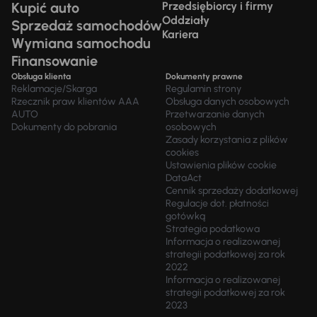
Kupić auto
Przedsiębiorcy i firmy
Oddziały
Sprzedaż samochodów
Kariera
Wymiana samochodu
Finansowanie
Obsługa klienta
Dokumenty prawne
Reklamacje/Skarga
Regulamin strony
Rzecznik praw klientów AAA
Obsługa danych osobowych
AUTO
Przetwarzanie danych
Dokumenty do pobrania
osobowych
Zasady korzystania z plików
cookies
Ustawienia plików cookie
DataAct
Cennik sprzedaży dodatkowej
Regulacje dot. płatności
gotówką
Strategia podatkowa
Informacja o realizowanej
strategii podatkowej za rok
2022
Informacja o realizowanej
strategii podatkowej za rok
2023