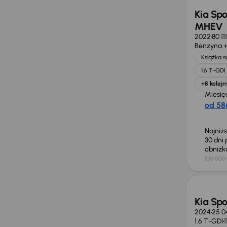
Kia Spo
MHEV
2022
80 11
Benzyna +
Książka 
1.6 T-GD
+8 kolejn
Miesię
od 586
Najniż
30 dni
obniż
100 000 
Taniej 
Kia Sp
2024
25 0
1.6 T-GDI