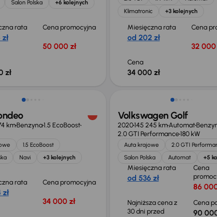
Salon Polska
+6 kolejnych
Klimatronic
+3 kolejnych
czna rata
Cena promocyjna
Miesięczna rata
Cena pr
 zł
od 202 zł
50 000 zł
32 000 
Cena
0 zł
34 000 zł
Taniej o 2 000 zł
ondeo
Volkswagen Golf
74 km
Benzyna
1.5 EcoBoost
2020
145 245 km
Automat
Benzy
2.0 GTI Performance
180 kW
jowe
1.5 EcoBoost
Auta krajowe
2.0 GTI Performa
ska
Navi
+3 kolejnych
Salon Polska
Automat
+5 ko
Miesięczna rata
Cena
promoc
od 536 zł
czna rata
Cena promocyjna
86 000
 zł
34 000 zł
Najniższa cena z
Cena po
30 dni przed
90 000