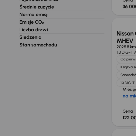
Cena
36 00
Średnie zużycie
Od now
Norma emisji
Emisje CO₂
Liczba drzwi
Nissan 
Siedzenia
MHEV
Stan samochodu
2025
8 km
1.3 DIG-T
Od pierws
Książka 
Samochó
1.3 DIG-
Miesię
na mi
Cena
122 00
Taniej 