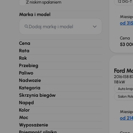
1.2 DIG-T
Z niskim spalaniem
Marka i model
Miesię
od 315
Dodaj markę i model
Cena
Cena
53 00
Rata
Rok
Przebieg
Ford M
Paliwo
2016
158 8
Nadwozie
118 kW
Kategoria
Auta kra
Skrzynia biegów
Salon Pol
Napęd
Kolor
Miesię
Moc
od 214
Wyposażenie
Pojemność silnika