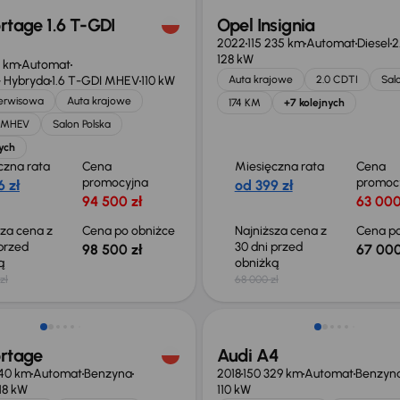
rtage 1.6 T-GDI
Opel Insignia
2022
115 235 km
Automat
Diesel
2
128 kW
1 km
Automat
 Hybryda
1.6 T-GDI MHEV
110 kW
Auta krajowe
2.0 CDTI
Sal
serwisowa
Auta krajowe
174 KM
+7 kolejnych
I MHEV
Salon Polska
ych
czna rata
Cena
Miesięczna rata
Cena
promocyjna
promoc
 zł
od 399 zł
94 500 zł
63 000
sza cena z
Cena po obniżce
Najniższa cena z
Cena po
 przed
30 dni przed
98 500 zł
67 000
ką
obniżką
zł
68 000 zł
o 1 000 zł
Taniej o 1 000 zł
ortage
Audi A4
40 km
Automat
Benzyna
2018
150 329 km
Automat
Benzyn
118 kW
110 kW