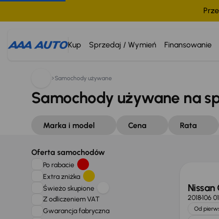
Prze
Kup
Sprzedaj / Wymień
Finansowanie
Samochody używane
Samochody używane na s
Marka i model
Cena
Rata
Oferta samochodów
Po rabacie
Extra zniżka
Nissan
Świeżo skupione
2018
106 0
Z odliczeniem VAT
Od pierws
Gwarancja fabryczna