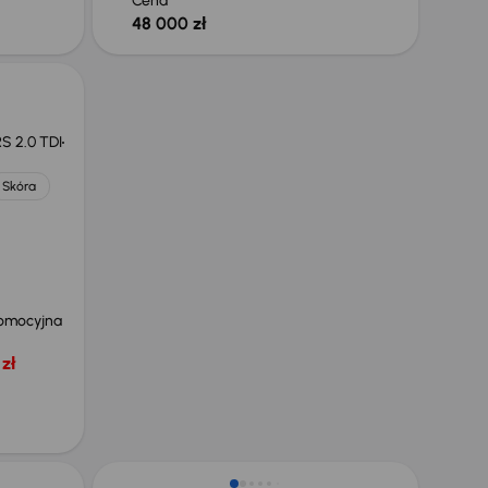
Cena
48 000 zł
S 2.0 TDI
Skóra
omocyjna
zł
Świeżo skupione