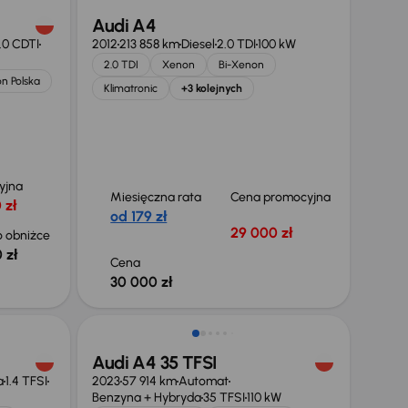
Audi A4
.0 CDTI
2012
213 858 km
Diesel
2.0 TDI
100 kW
2.0 TDI
Xenon
Bi-Xenon
on Polska
Klimatronic
+3 kolejnych
yjna
Miesięczna rata
Cena promocyjna
 zł
od 179 zł
29 000 zł
 obniżce
 zł
Cena
30 000 zł
Taniej o 3 000 zł
Audi A4 35 TFSI
a
1.4 TFSI
2023
57 914 km
Automat
Benzyna + Hybryda
35 TFSI
110 kW