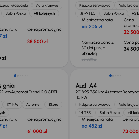
zego właściciela
Auta krajowe
Książka serwisowa
Auta krajow
Salon Polska
+8 kolejnych
1.8 i-VTEC
Salon Polska
+5 k
Miesięczna rata
Cena
promoc
od 205 zł
czna rata
Cena promocyjna
32 500
 zł
38 500 zł
Najniższa cena z
Cena po
30 dni przed
34 500
obniżką
 zł
36 000 zł
Świeżo skupione
signia
Audi A4
52 km
Automat
Diesel
2.0 CDTI
2018
95 755 km
Automat
Benzyn
110 kW
174 KM
Automat
Skóra
Książka serwisowa
Auta krajow
ych
1.4 TFSI
Salon Polska
+8 kol
czna rata
Cena promocyjna
Miesięczna rata
Cena pr
 zł
od 452 zł
61 000 zł
72 000 