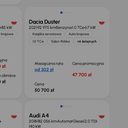
Dacia Duster
i
85 kW
2021
92 975 km
Benzyna
1.0 TCe
67 kW
 krajowe
Książka serwisowa
Auta krajowe
1.0 TCe
Salon Polska
+6 kolejnych
yjna
Miesięczna rata
Cena promocyjna
 zł
od 302 zł
47 700 zł
 obniżce
 zł
Cena
50 700 zł
Audi A4
a
2018
182 056 km
Automat
Diesel
2.0 TDI
140 kW