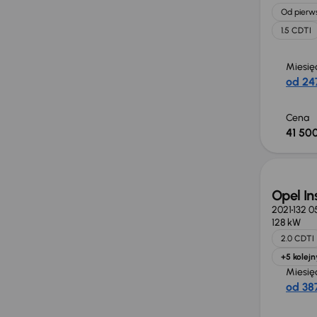
Od pierws
1.5 CDTI
Miesię
od 247
Cena
41 500
Opel In
2021
132 0
128 kW
2.0 CDTI
+5 kolejn
Miesię
od 387