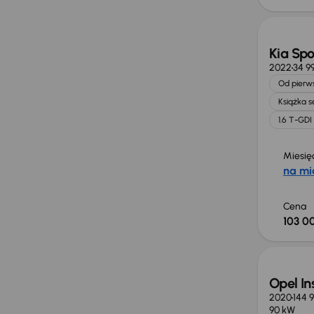
Kia Sp
2022
34 9
Od pierws
Książka 
1.6 T-GDI
Miesię
na mi
Cena
103 00
Możliw
Opel In
2020
144 9
90 kW