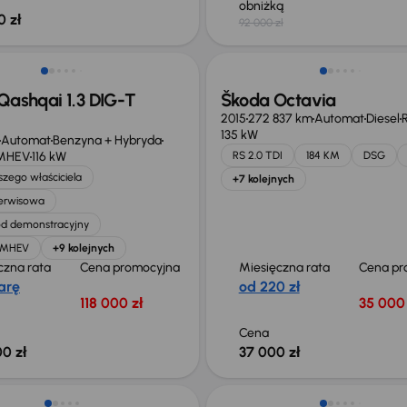
obniżką
0 zł
92 000 zł
ego taniej o 36 775 zł
Qashqai 1.3 DIG-T
Škoda Octavia
2015
272 837 km
Automat
Diesel
R
135 kW
Automat
Benzyna + Hybryda
 MHEV
116 kW
RS 2.0 TDI
184 KM
DSG
zego właściciela
+7 kolejnych
serwisowa
d demonstracyjny
T MHEV
+9 kolejnych
czna rata
Cena promocyjna
Miesięczna rata
Cena pr
arę
od 220 zł
118 000 zł
35 000 
Cena
0 zł
37 000 zł
o 1 500 zł
Taniej o 1 000 zł