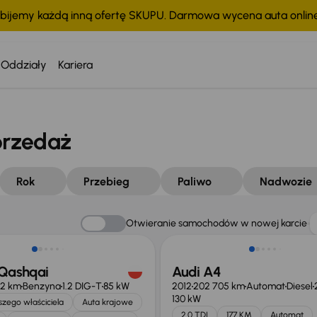
bijemy każdą inną ofertę SKUPU. Darmowa wycena auta onli
Oddziały
Kariera
przedaż
Rok
Przebieg
Paliwo
Nadwozie
Otwieranie samochodów w nowej karcie
 Qashqai
Audi A4
12 km
Benzyna
1.2 DIG-T
85 kW
2012
202 705 km
Automat
Diesel
130 kW
zego właściciela
Auta krajowe
2.0 TDI
177 KM
Automat