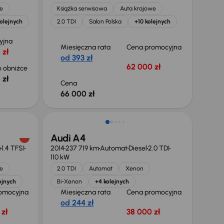
e
Książka serwisowa
Auta krajowe
olejnych
2.0 TDI
Salon Polska
+10 kolejnych
yjna
Miesięczna rata
Cena promocyjna
 zł
od 393 zł
62 000 zł
 obniżce
 zł
Cena
66 000 zł
Audi A4
a
1.4 TFSI
2014
237 719 km
Automat
Diesel
2.0 TDI
110 kW
e
2.0 TDI
Automat
Xenon
ejnych
Bi-Xenon
+4 kolejnych
omocyjna
Miesięczna rata
Cena promocyjna
od 244 zł
zł
38 000 zł