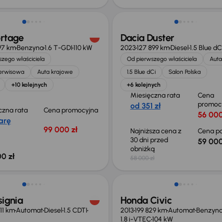
ortage
Dacia Duster
97 km
Benzyna
1.6 T-GDI
110 kW
2023
127 899 km
Diesel
1.5 Blue dC
zego właściciela
Od pierwszego właściciela
Auta
serwisowa
Auta krajowe
1.5 Blue dCi
Salon Polska
+10 kolejnych
+6 kolejnych
Miesięczna rata
Cena
promoc
od 351 zł
czna rata
Cena promocyjna
56 000
arę
99 000 zł
Najniższa cena z
Cena po
30 dni przed
59 000
obniżką
0 zł
58 000 zł
ość odliczenia VAT
Taniej o 1 500 zł
signia
Honda Civic
11 km
Automat
Diesel
1.5 CDTI
2013
199 829 km
Automat
Benzyn
1.8 i-VTEC
104 kW