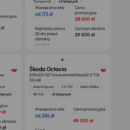
Tempomat
+2 kolejnych
Miesięczna rata
Cena
promocyjna
od 173 zł
omocyjna
28 000 zł
zł
Najniższa cena z
Cena po obniżce
30 dni przed
29 000 zł
obniżką
30 000 zł
Škoda Octavia
na
2016
221 027 km
Automat
Diesel
2.0 TDI
135 kW
nce
Auta krajowe
2.0 TDI
Salon Polska
lejnych
184 KM
+8 kolejnych
yjna
Miesięczna rata
Cena promocyjna
 zł
od 286 zł
45 000 zł
 obniżce
 zł