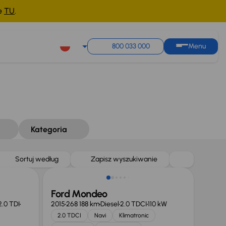
ne
TU
.
800 033 000
Menu
Kategoria
Taniej o 1 000 zł
Sortuj według
Zapisz wyszukiwanie
Ford Mondeo
2.0 TDI
2015
268 188 km
Diesel
2.0 TDCI
110 kW
2.0 TDCI
Navi
Klimatronic