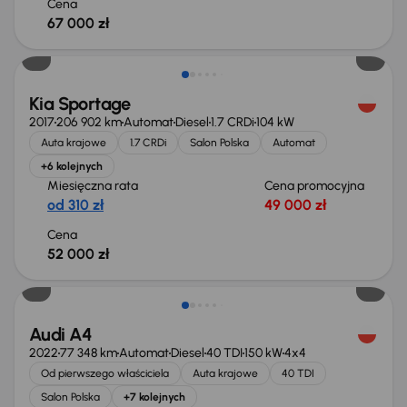
Cena
67 000 zł
Kia Sportage
2017
206 902 km
Automat
Diesel
1.7 CRDi
104 kW
Auta krajowe
1.7 CRDi
Salon Polska
Automat
+6 kolejnych
Miesięczna rata
Cena promocyjna
od 310 zł
49 000 zł
Cena
52 000 zł
Taniej o 1 000 zł
Audi A4
2022
77 348 km
Automat
Diesel
40 TDI
150 kW
4x4
Od pierwszego właściciela
Auta krajowe
40 TDI
Salon Polska
+7 kolejnych