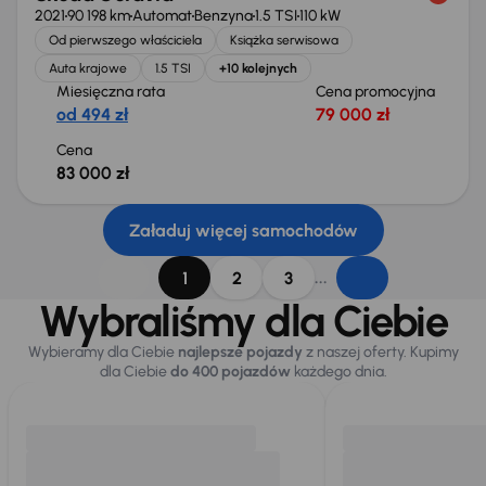
2021
90 198 km
Automat
Benzyna
1.5 TSI
110 kW
Od pierwszego właściciela
Książka serwisowa
Auta krajowe
1.5 TSI
+10 kolejnych
Miesięczna rata
Cena promocyjna
od 494 zł
79 000 zł
Cena
83 000 zł
Załaduj więcej samochodów
...
1
2
3
Wybraliśmy dla Ciebie
Wybieramy dla Ciebie
najlepsze pojazdy
z naszej oferty. Kupimy
dla Ciebie
do 400 pojazdów
każdego dnia.