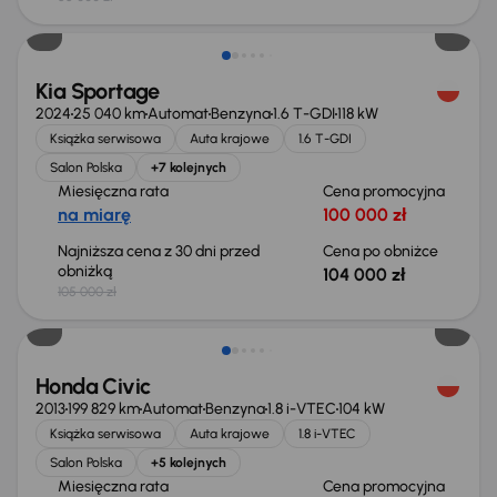
Taniej o 1 000 zł
Kia Sportage
2024
25 040 km
Automat
Benzyna
1.6 T-GDI
118 kW
Książka serwisowa
Auta krajowe
1.6 T-GDI
Salon Polska
+7 kolejnych
Miesięczna rata
Cena promocyjna
na miarę
100 000 zł
Najniższa cena z 30 dni przed
Cena po obniżce
obniżką
104 000 zł
105 000 zł
Taniej o 500 zł
Honda Civic
2013
199 829 km
Automat
Benzyna
1.8 i-VTEC
104 kW
Książka serwisowa
Auta krajowe
1.8 i-VTEC
Salon Polska
+5 kolejnych
Miesięczna rata
Cena promocyjna