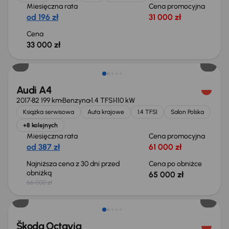
Miesięczna rata
Cena promocyjna
od 196 zł
31 000 zł
Cena
33 000 zł
Taniej o 1 000 zł
Audi A4
2017
82 199 km
Benzyna
1.4 TFSI
110 kW
Książka serwisowa
Auta krajowe
1.4 TFSI
Salon Polska
+8 kolejnych
Miesięczna rata
Cena promocyjna
od 387 zł
61 000 zł
Najniższa cena z 30 dni przed
Cena po obniżce
obniżką
65 000 zł
66 000 zł
Świeżo skupione
Škoda Octavia