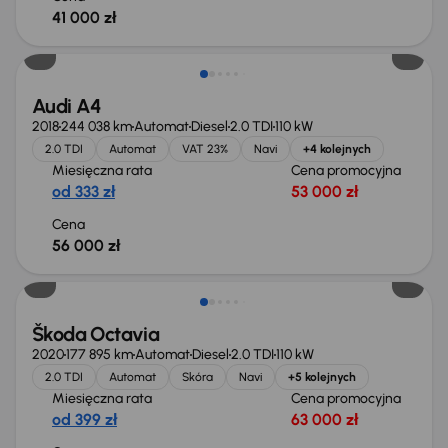
41 000 zł
Możliwość odliczenia VAT
Audi A4
2018
244 038 km
Automat
Diesel
2.0 TDI
110 kW
2.0 TDI
Automat
VAT 23%
Navi
+4 kolejnych
Miesięczna rata
Cena promocyjna
od 333 zł
53 000 zł
Cena
56 000 zł
Škoda Octavia
2020
177 895 km
Automat
Diesel
2.0 TDI
110 kW
2.0 TDI
Automat
Skóra
Navi
+5 kolejnych
Miesięczna rata
Cena promocyjna
od 399 zł
63 000 zł