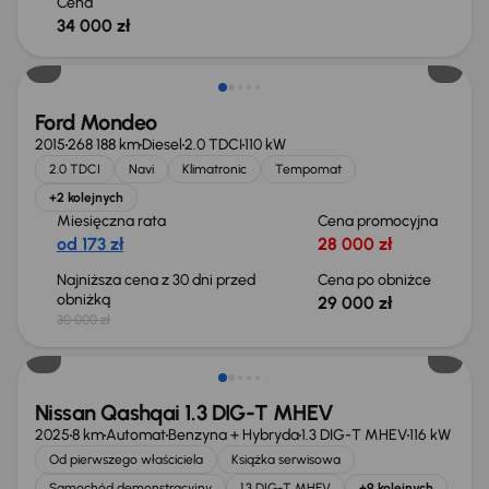
Cena
34 000 zł
Taniej o 1 000 zł
Ford Mondeo
2015
268 188 km
Diesel
2.0 TDCI
110 kW
2.0 TDCI
Navi
Klimatronic
Tempomat
+2 kolejnych
Miesięczna rata
Cena promocyjna
od 173 zł
28 000 zł
Najniższa cena z 30 dni przed
Cena po obniżce
obniżką
29 000 zł
30 000 zł
Od nowego taniej o 36 775 zł
Nissan Qashqai 1.3 DIG-T MHEV
2025
8 km
Automat
Benzyna + Hybryda
1.3 DIG-T MHEV
116 kW
Od pierwszego właściciela
Książka serwisowa
Samochód demonstracyjny
1.3 DIG-T MHEV
+9 kolejnych