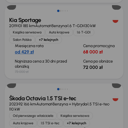
Kia Sportage
2019
101 185 km
Automat
Benzyna
1.6 T-GDI
130 kW
Książka serwisowa
Auta krajowe
1.6 T-GDI
Salon Polska
+7 kolejnych
Miesięczna rata
Cena promocyjna
od 429 zł
68 000 zł
Najniższa cena z 30 dni przed
Cena po obniżce
obniżką
72 000 zł
73 000 zł
Możliwość odliczenia VAT
Škoda Octavia 1.5 TSI e-tec
2023
92 166 km
Automat
Benzyna + Hybryda
1.5 TSI e-tec
110 kW
Od pierwszego właściciela
Książka serwisowa
Auta krajowe
1.5 TSI e-tec
+7 kolejnych