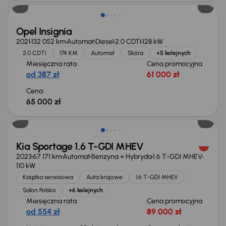
Opel Insignia
2021
132 052 km
Automat
Diesel
2.0 CDTI
128 kW
2.0 CDTI
174 KM
Automat
Skóra
+5 kolejnych
Miesięczna rata
Cena promocyjna
od 387 zł
61 000 zł
Cena
65 000 zł
Taniej o 1 000 zł
Kia Sportage 1.6 T-GDI MHEV
2023
67 171 km
Automat
Benzyna + Hybryda
1.6 T-GDI MHEV
110 kW
Książka serwisowa
Auta krajowe
1.6 T-GDI MHEV
Salon Polska
+6 kolejnych
Miesięczna rata
Cena promocyjna
od 554 zł
89 000 zł