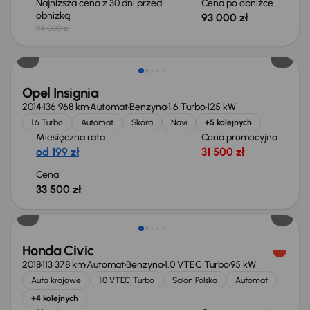
Najniższa cena z 30 dni przed
Cena po obniżce
obniżką
93 000 zł
94 000 zł
Opel Insignia
2014
136 968 km
Automat
Benzyna
1.6 Turbo
125 kW
1.6 Turbo
Automat
Skóra
Navi
+5 kolejnych
Miesięczna rata
Cena promocyjna
od 199 zł
31 500 zł
Cena
33 500 zł
Taniej o 1 500 zł
Honda Civic
2018
113 378 km
Automat
Benzyna
1.0 VTEC Turbo
95 kW
Auta krajowe
1.0 VTEC Turbo
Salon Polska
Automat
+4 kolejnych