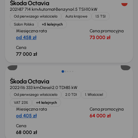
Škoda Octavia
2021
87 714 km
Automat
Benzyna
1.5 TSI
110 kW
Od pierwszego właściciela
Auta krajowe
1.5 TSI
Salon Polska
+5 kolejnych
Miesięczna rata
Cena promocyjna
od 458 zł
73 000 zł
Cena
77 000 zł
Możliwość odliczenia VAT
Škoda Octavia
2022
116 333 km
Diesel
2.0 TDI
85 kW
Od pierwszego właściciela
2.0 TDI
1. Właściciel
VAT 23%
+4 kolejnych
Miesięczna rata
Cena promocyjna
od 405 zł
64 000 zł
Cena
68 000 zł
Taniej o 1 000 zł