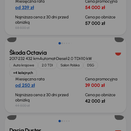
Miesięczna rata
Cena promocyjna
od 339 zł
54 000 zł
Najniższa cena z 30 dni przed
Cena po obniżce
obniżką
57 000 zł
58 500 zł
Taniej o 2 500 zł
Škoda Octavia
2017
232 432 km
Automat
Diesel
2.0 TDI
110 kW
Auta krajowe
2.0 TDI
Salon Polska
DSG
+4 kolejnych
Miesięczna rata
Cena promocyjna
od 250 zł
39 000 zł
Najniższa cena z 30 dni przed
Cena po obniżce
obniżką
42 000 zł
44 500 zł
Taniej o 700 zł
Dacia Duster