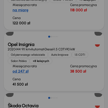
Miesięczna rata
Cena promocyjna
na miarę
118 000 zł
Cena
122 000 zł
Możliwość odliczenia VAT
Opel Insignia
2020
144 911 km
Automat
Diesel
1.5 CDTI
90 kW
Od pierwszego właściciela
Auta krajowe
1.5 CDTI
Salon Polska
+8 kolejnych
Miesięczna rata
Cena promocyjna
od 247 zł
38 500 zł
Cena
41 500 zł
Škoda Octavia