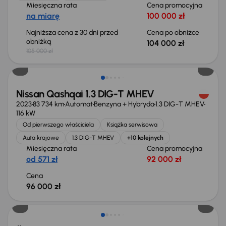
Miesięczna rata
Cena promocyjna
na miarę
100 000 zł
Najniższa cena z 30 dni przed
Cena po obniżce
obniżką
104 000 zł
105 000 zł
Możliwość odliczenia VAT
Nissan Qashqai 1.3 DIG-T MHEV
2023
83 734 km
Automat
Benzyna + Hybryda
1.3 DIG-T MHEV
116 kW
Od pierwszego właściciela
Książka serwisowa
Auta krajowe
1.3 DIG-T MHEV
+10 kolejnych
Miesięczna rata
Cena promocyjna
od 571 zł
92 000 zł
Cena
96 000 zł
Możliwość odliczenia VAT