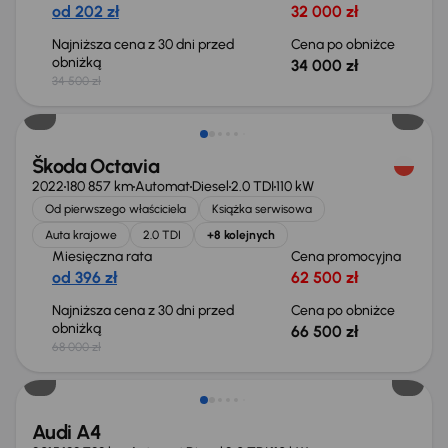
od 202 zł
32 000 zł
Najniższa cena z 30 dni przed
Cena po obniżce
obniżką
34 000 zł
34 500 zł
Świeżo skupione
Škoda Octavia
2022
180 857 km
Automat
Diesel
2.0 TDI
110 kW
Od pierwszego właściciela
Książka serwisowa
Auta krajowe
2.0 TDI
+8 kolejnych
Miesięczna rata
Cena promocyjna
od 396 zł
62 500 zł
Najniższa cena z 30 dni przed
Cena po obniżce
obniżką
66 500 zł
68 000 zł
Audi A4