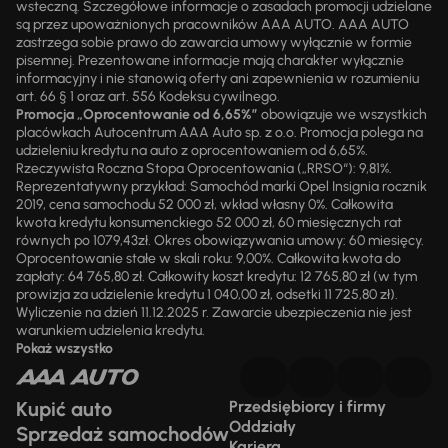
wsteczną. Szczegółowe informacje o zasadach promocji udzielane
są przez upoważnionych pracowników AAA AUTO. AAA AUTO
zastrzega sobie prawo do zawarcia umowy wyłącznie w formie
pisemnej. Prezentowane informacje mają charakter wyłącznie
informacyjny i nie stanowią oferty ani zapewnienia w rozumieniu
art. 66 § 1 oraz art. 556 Kodeksu cywilnego.
Promocja „Oprocentowanie od 6,65%”
obowiązuje we wszystkich
placówkach Autocentrum AAA Auto sp. z o.o. Promocja polega na
udzieleniu kredytu na auto z oprocentowaniem od 6,65%.
Rzeczywista Roczna Stopa Oprocentowania („RRSO“): 9,81%.
Reprezentatywny przykład: Samochód marki Opel Insignia rocznik
2019, cena samochodu 52 000 zł, wkład własny 0%. Całkowita
kwota kredytu konsumenckiego 52 000 zł, 60 miesięcznych rat
równych po 1079,43zł. Okres obowiązywania umowy: 60 miesięcy.
Oprocentowanie stałe w skali roku: 9,00%. Całkowita kwota do
zapłaty: 64 765,80 zł. Całkowity koszt kredytu: 12 765,80 zł (w tym
prowizja za udzielenie kredytu 1 040,00 zł, odsetki 11 725,80 zł).
Wyliczenie na dzień 11.12.2025 r. Zawarcie ubezpieczenia nie jest
warunkiem udzielenia kredytu.
Pokaż wszystko
Kupić auto
Przedsiębiorcy i firmy
Oddziały
Sprzedaż samochodów
Kariera