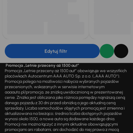
Edytuj filtr
Promocja „Letnie przeceny aż 1500 aut”
Promocja „Letnie przeceny aż 1500 aut” obowiązuje we wszystkich
placówkach Autocentrum AAA AUTO Sp. z o.o. („AAA AUTO”).
Promocja polega na możliwości nabycia wybranych pojazdów
przecenionych, wskazanych w serwisie internetowym
aaaauto.pl/promocja, ze zniżką uwidocznioną w prezentowanej
cenie. Zniżka jest obliczana jako różnica pomiędzy najniższą ceną
danego pojazdu z 30 dni przed obniżką a jego aktualną ceną
sprzedaży. Liczba samochodów objętych promocją jest zmienna i
aktualizowana na bieżąco; średnia liczba dostępnych pojazdów
wynosi około 1500, a nowe auta są dodawane każdego dnia.
Promocji nie można łączyć z innymi aktualnie obowiązującymi
promocjami ani rabatami, ani dochodzić do niej prawa z mocą