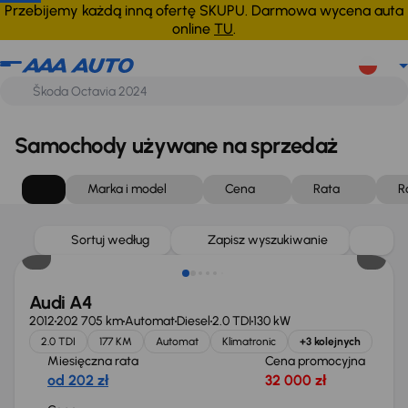
Przebijemy każdą inną ofertę SKUPU. Darmowa wycena auta
online
TU
.
Samochody używane na sprzedaż
Marka i model
Cena
Rata
R
Sortuj według
Zapisz wyszukiwanie
Audi A4
2012
202 705 km
Automat
Diesel
2.0 TDI
130 kW
2.0 TDI
177 KM
Automat
Klimatronic
+3 kolejnych
Miesięczna rata
Cena promocyjna
od 202 zł
32 000 zł