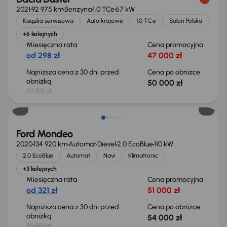
2021
92 975 km
Benzyna
1.0 TCe
67 kW
Książka serwisowa
Auta krajowe
1.0 TCe
Salon Polska
+6 kolejnych
Miesięczna rata
Cena promocyjna
od 298 zł
47 000 zł
Najniższa cena z 30 dni przed
Cena po obniżce
obniżką
50 000 zł
50 700 zł
Taniej o 1 000 zł
Ford Mondeo
2020
134 920 km
Automat
Diesel
2.0 EcoBlue
110 kW
2.0 EcoBlue
Automat
Navi
Klimatronic
+3 kolejnych
Miesięczna rata
Cena promocyjna
od 321 zł
51 000 zł
Najniższa cena z 30 dni przed
Cena po obniżce
obniżką
54 000 zł
55 000 zł