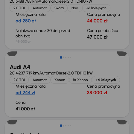
2015
188 788 km
Automat
Diesel
2.0 TDI
110 kW
2.0 TDI
Automat
Skóra
Navi
+6 kolejnych
Miesięczna rata
Cena promocyjna
od 280 zł
44 000 zł
Najniższa cena z 30 dni przed
Cena po obniżce
obniżką
47 000 zł
45 000 zł
Audi A4
2014
237 719 km
Automat
Diesel
2.0 TDI
110 kW
2.0 TDI
Automat
Xenon
Bi-Xenon
+4 kolejnych
Miesięczna rata
Cena promocyjna
od 244 zł
38 000 zł
Cena
41 000 zł