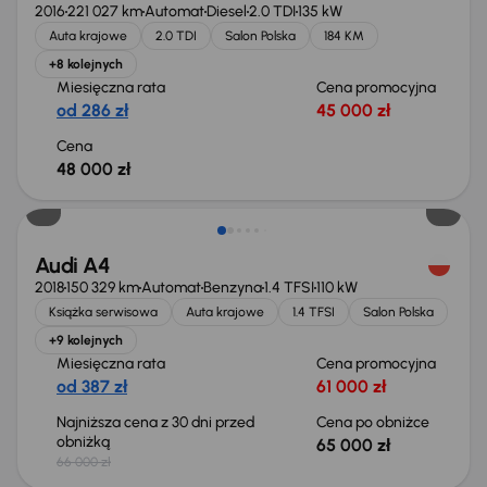
2016
221 027 km
Automat
Diesel
2.0 TDI
135 kW
Auta krajowe
2.0 TDI
Salon Polska
184 KM
+8 kolejnych
Miesięczna rata
Cena promocyjna
od 286 zł
45 000 zł
Cena
48 000 zł
Taniej o 1 000 zł
Audi A4
2018
150 329 km
Automat
Benzyna
1.4 TFSI
110 kW
Książka serwisowa
Auta krajowe
1.4 TFSI
Salon Polska
+9 kolejnych
Miesięczna rata
Cena promocyjna
od 387 zł
61 000 zł
Najniższa cena z 30 dni przed
Cena po obniżce
obniżką
65 000 zł
66 000 zł