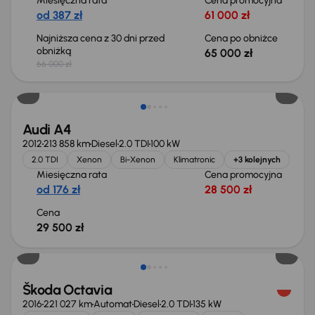
Miesięczna rata
Cena promocyjna
od 387 zł
61 000 zł
Najniższa cena z 30 dni przed
Cena po obniżce
obniżką
65 000 zł
66 000 zł
Audi A4
2012
213 858 km
Diesel
2.0 TDI
100 kW
2.0 TDI
Xenon
Bi-Xenon
Klimatronic
+3 kolejnych
Miesięczna rata
Cena promocyjna
od 176 zł
28 500 zł
Cena
29 500 zł
Škoda Octavia
2016
221 027 km
Automat
Diesel
2.0 TDI
135 kW