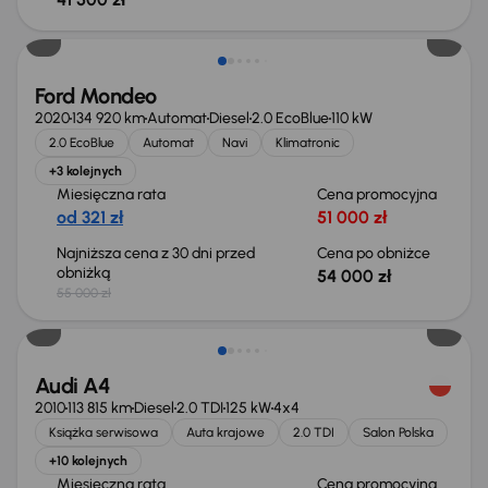
Taniej o 1 000 zł
Ford Mondeo
2020
134 920 km
Automat
Diesel
2.0 EcoBlue
110 kW
2.0 EcoBlue
Automat
Navi
Klimatronic
+3 kolejnych
Miesięczna rata
Cena promocyjna
od 321 zł
51 000 zł
Najniższa cena z 30 dni przed
Cena po obniżce
obniżką
54 000 zł
55 000 zł
Audi A4
2010
113 815 km
Diesel
2.0 TDI
125 kW
4x4
Książka serwisowa
Auta krajowe
2.0 TDI
Salon Polska
+10 kolejnych
Miesięczna rata
Cena promocyjna