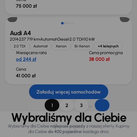
75 000 zł
Audi A4
2014
237 719 km
Automat
Diesel
2.0 TDI
110 kW
2.0 TDI
Automat
Xenon
Bi-Xenon
+4 kolejnych
Miesięczna rata
Cena promocyjna
od 244 zł
38 000 zł
Cena
41 000 zł
Załaduj więcej samochodów
...
1
2
3
Wybraliśmy dla Ciebie
Wybieramy dla Ciebie
najlepsze pojazdy
z naszej oferty. Kupimy
dla Ciebie
do 400 pojazdów
każdego dnia.