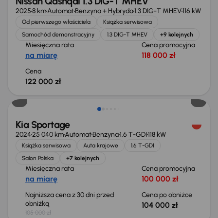
Nissan Qashqai 1.3 DIG-T MHEV
2025
8 km
Automat
Benzyna + Hybryda
1.3 DIG-T MHEV
116 kW
Od pierwszego właściciela
Książka serwisowa
Samochód demonstracyjny
1.3 DIG-T MHEV
+9 kolejnych
Miesięczna rata
Cena promocyjna
na miarę
118 000 zł
Cena
122 000 zł
Taniej o 1 000 zł
Kia Sportage
2024
25 040 km
Automat
Benzyna
1.6 T-GDI
118 kW
Książka serwisowa
Auta krajowe
1.6 T-GDI
Salon Polska
+7 kolejnych
Miesięczna rata
Cena promocyjna
na miarę
100 000 zł
Najniższa cena z 30 dni przed
Cena po obniżce
obniżką
104 000 zł
105 000 zł
Taniej o 2 000 zł