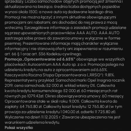
sprzedaży. Liczba samochodów objętych promocją jest zmienna i
aktualizowana na bieżąco; średnia liczba dostępnych pojazdów
wynosi około 1500, a nowe auta są dodawane każdego dnia.
Promocji nie można łączyć z innymi aktualnie obowiązującymi
promocjami ani rabatami, ani dochodzić do niej prawa z mocą
wsteczną. Szczegółowe informacje o zasadach promocji udzielane
są przez upoważnionych pracowników AAA AUTO. AAA AUTO
zastrzega sobie prawo do zawarcia umowy wyłącznie w formie
pisemnej. Prezentowane informacje mają charakter wyłącznie
informacyjny i nie stanowią oferty ani zapewnienia w rozumieniu
art. 66 § 1 oraz art. 556 Kodeksu cywilnego.
Promocja „Oprocentowanie od 6,65%”
obowiązuje we wszystkich
placówkach Autocentrum AAA Auto sp. z o.o. Promocja polega na
udzieleniu kredytu na auto z oprocentowaniem od 6,65%.
Rzeczywista Roczna Stopa Oprocentowania („RRSO“): 9,81%.
Reprezentatywny przykład: Samochód marki Opel Insignia rocznik
2019, cena samochodu 52 000 zł, wkład własny 0%. Całkowita
kwota kredytu konsumenckiego 52 000 zł, 60 miesięcznych rat
równych po 1079,43zł. Okres obowiązywania umowy: 60 miesięcy.
Oprocentowanie stałe w skali roku: 9,00%. Całkowita kwota do
zapłaty: 64 765,80 zł. Całkowity koszt kredytu: 12 765,80 zł (w tym
prowizja za udzielenie kredytu 1 040,00 zł, odsetki 11 725,80 zł).
Wyliczenie na dzień 11.12.2025 r. Zawarcie ubezpieczenia nie jest
warunkiem udzielenia kredytu.
Pokaż wszystko