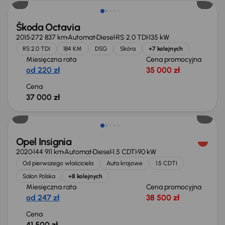
Škoda Octavia
2015
272 837 km
Automat
Diesel
RS 2.0 TDI
135 kW
RS 2.0 TDI
184 KM
DSG
Skóra
+7 kolejnych
Miesięczna rata
Cena promocyjna
od 220 zł
35 000 zł
Cena
37 000 zł
Możliwość odliczenia VAT
Opel Insignia
2020
144 911 km
Automat
Diesel
1.5 CDTI
90 kW
Od pierwszego właściciela
Auta krajowe
1.5 CDTI
Salon Polska
+8 kolejnych
Miesięczna rata
Cena promocyjna
od 247 zł
38 500 zł
Cena
41 500 zł