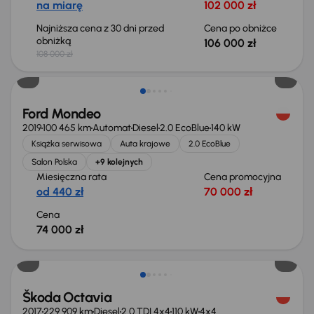
na miarę
102 000 zł
Najniższa cena z 30 dni przed
Cena po obniżce
obniżką
106 000 zł
108 000 zł
Ford Mondeo
2019
100 465 km
Automat
Diesel
2.0 EcoBlue
140 kW
Książka serwisowa
Auta krajowe
2.0 EcoBlue
Salon Polska
+9 kolejnych
Miesięczna rata
Cena promocyjna
od 440 zł
70 000 zł
Cena
74 000 zł
Škoda Octavia
2017
229 909 km
Diesel
2.0 TDI 4x4
110 kW
4x4