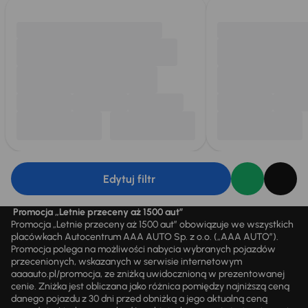
Edytuj filtr
Promocja „Letnie przeceny aż 1500 aut”
Promocja „Letnie przeceny aż 1500 aut” obowiązuje we wszystkich
placówkach Autocentrum AAA AUTO Sp. z o.o. („AAA AUTO”).
Promocja polega na możliwości nabycia wybranych pojazdów
przecenionych, wskazanych w serwisie internetowym
aaaauto.pl/promocja, ze zniżką uwidocznioną w prezentowanej
cenie. Zniżka jest obliczana jako różnica pomiędzy najniższą ceną
danego pojazdu z 30 dni przed obniżką a jego aktualną ceną