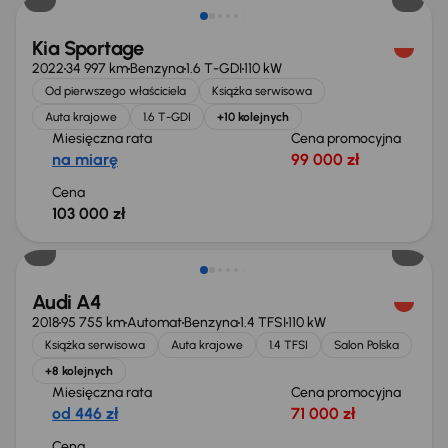
Kia Sportage
2022
34 997 km
Benzyna
1.6 T-GDI
110 kW
Od pierwszego właściciela
Książka serwisowa
Auta krajowe
1.6 T-GDI
+10 kolejnych
Miesięczna rata
Cena promocyjna
na miarę
99 000 zł
Cena
103 000 zł
Możliwość odliczenia VAT
Audi A4
2018
95 755 km
Automat
Benzyna
1.4 TFSI
110 kW
Książka serwisowa
Auta krajowe
1.4 TFSI
Salon Polska
+8 kolejnych
Miesięczna rata
Cena promocyjna
od 446 zł
71 000 zł
Cena