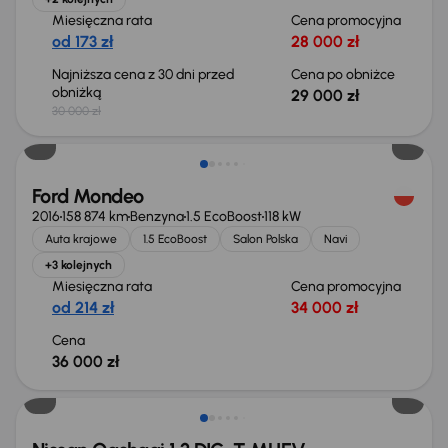
Miesięczna rata
Cena promocyjna
od 173 zł
28 000 zł
Najniższa cena z 30 dni przed
Cena po obniżce
obniżką
29 000 zł
30 000 zł
Ford Mondeo
2016
158 874 km
Benzyna
1.5 EcoBoost
118 kW
Auta krajowe
1.5 EcoBoost
Salon Polska
Navi
+3 kolejnych
Miesięczna rata
Cena promocyjna
od 214 zł
34 000 zł
Cena
36 000 zł
Od nowego taniej o 36 775 zł