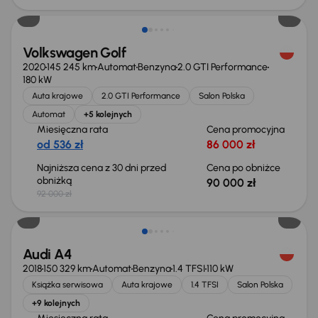
Volkswagen Golf
2020
145 245 km
Automat
Benzyna
2.0 GTI Performance
180 kW
Auta krajowe
2.0 GTI Performance
Salon Polska
Automat
+5 kolejnych
Miesięczna rata
Cena promocyjna
od 536 zł
86 000 zł
Najniższa cena z 30 dni przed
Cena po obniżce
obniżką
90 000 zł
92 000 zł
Taniej o 1 000 zł
Audi A4
2018
150 329 km
Automat
Benzyna
1.4 TFSI
110 kW
Książka serwisowa
Auta krajowe
1.4 TFSI
Salon Polska
+9 kolejnych