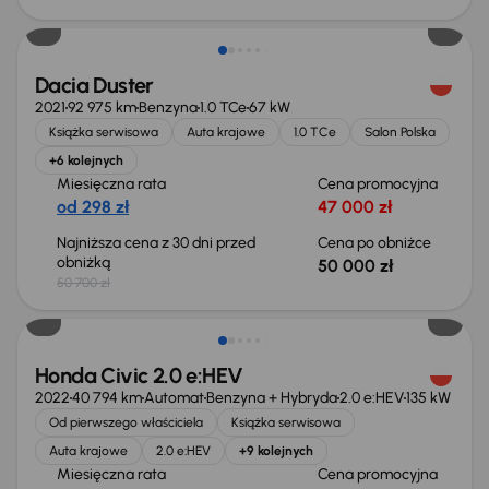
Taniej o 700 zł
Dacia Duster
2021
92 975 km
Benzyna
1.0 TCe
67 kW
Książka serwisowa
Auta krajowe
1.0 TCe
Salon Polska
+6 kolejnych
Miesięczna rata
Cena promocyjna
od 298 zł
47 000 zł
Najniższa cena z 30 dni przed
Cena po obniżce
obniżką
50 000 zł
50 700 zł
Taniej o 2 000 zł
Honda Civic 2.0 e:HEV
2022
40 794 km
Automat
Benzyna + Hybryda
2.0 e:HEV
135 kW
Od pierwszego właściciela
Książka serwisowa
Auta krajowe
2.0 e:HEV
+9 kolejnych
Miesięczna rata
Cena promocyjna