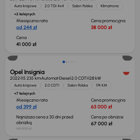
Auta krajowe
2.0 TDI 4x4
Salon Polska
Klimatronic
+2 kolejnych
Miesięczna rata
Cena promocyjna
od 244 zł
38 000 zł
Cena
41 000 zł
Taniej o 1 000 zł
Opel Insignia
2022
115 235 km
Automat
Diesel
2.0 CDTI
128 kW
Auta krajowe
2.0 CDTI
Salon Polska
174 KM
+7 kolejnych
Miesięczna rata
Cena promocyjna
od 399 zł
63 000 zł
Najniższa cena z 30 dni przed
Cena po obniżce
obniżką
67 000 zł
68 000 zł