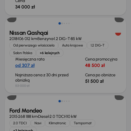
Cena
34 000 zł
Taniej o 1 500 zł
Nissan Qashqai
2018
106 012 km
Benzyna
1.2 DIG-T
85 kW
Od pierwszego właściciela
Auta krajowe
1.2 DIG-T
Salon Polska
+6 kolejnych
Miesięczna rata
Cena promocyjna
od 307 zł
48 500 zł
Najniższa cena z 30 dni przed
Cena po obniżce
obniżką
51 500 zł
53 000 zł
Taniej o 1 000 zł
Ford Mondeo
2015
268 188 km
Diesel
2.0 TDCI
110 kW
2.0 TDCI
Navi
Klimatronic
Tempomat
+2 kolejnych