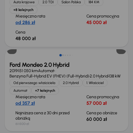
Auta krajowe
2.0 TDI
Salon Polska
184 KM
+8 kolejnych
Miesięczna rata
Cena promocyjna
od 286 zł
45 000 zł
Cena
48 000 zł
Taniej o 1 500 zł
Ford Mondeo 2.0 Hybrid
2019
151 050 km
Automat
Benzyna Full-Hybrid EV (FHEV) (Full-Hybrid)
2.0 Hybrid
138 kW
Od pierwszego właściciela
2.0 Hybrid
1. Właściciel
Automat
+7 kolejnych
Miesięczna rata
Cena promocyjna
od 357 zł
57 000 zł
Najniższa cena z 30 dni przed
Cena po obniżce
obniżką
60 000 zł
61 500 zł