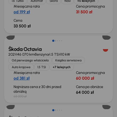
1.6 Turbo
Automat
Skóra
Navi
+5 kolejnych
Miesięczna rata
Cena promocyjna
od 199 zł
31 500 zł
Cena
33 500 zł
Taniej o 1 000 zł
Škoda Octavia
2021
146 070 km
Benzyna
1.5 TSI
110 kW
Od pierwszego właściciela
Książka serwisowa
Auta krajowe
1.5 TSI
+7 kolejnych
Miesięczna rata
Cena promocyjna
od 381 zł
60 000 zł
Najniższa cena z 30 dni przed
Cena po obniżce
obniżką
64 000 zł
65 000 zł
Taniej o 1 500 zł