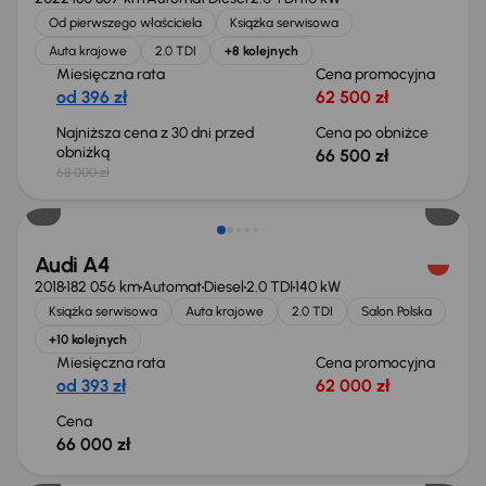
Od pierwszego właściciela
Książka serwisowa
Auta krajowe
2.0 TDI
+8 kolejnych
Miesięczna rata
Cena promocyjna
od 396 zł
62 500 zł
Najniższa cena z 30 dni przed
Cena po obniżce
obniżką
66 500 zł
68 000 zł
Audi A4
2018
182 056 km
Automat
Diesel
2.0 TDI
140 kW
Książka serwisowa
Auta krajowe
2.0 TDI
Salon Polska
+10 kolejnych
Miesięczna rata
Cena promocyjna
od 393 zł
62 000 zł
Cena
66 000 zł