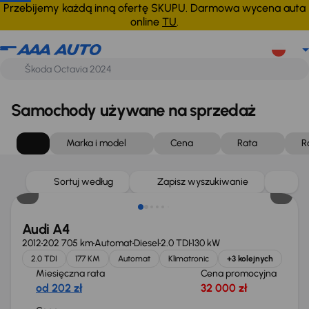
Przebijemy każdą inną ofertę SKUPU. Darmowa wycena auta
online
TU
.
Samochody używane na sprzedaż
Marka i model
Cena
Rata
R
Sortuj według
Zapisz wyszukiwanie
Audi A4
2012
202 705 km
Automat
Diesel
2.0 TDI
130 kW
2.0 TDI
177 KM
Automat
Klimatronic
+3 kolejnych
Miesięczna rata
Cena promocyjna
od 202 zł
32 000 zł