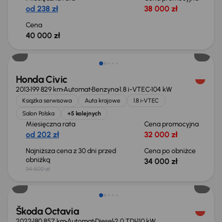
od 238 zł
38 000 zł
Cena
40 000 zł
Taniej o 500 zł
Honda Civic
2013
199 829 km
Automat
Benzyna
1.8 i-VTEC
104 kW
Książka serwisowa
Auta krajowe
1.8 i-VTEC
Salon Polska
+5 kolejnych
Miesięczna rata
Cena promocyjna
od 202 zł
32 000 zł
Najniższa cena z 30 dni przed
Cena po obniżce
obniżką
34 000 zł
34 500 zł
Świeżo skupione
Škoda Octavia
2022
180 857 km
Automat
Diesel
2.0 TDI
110 kW