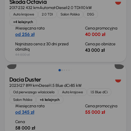
Škoda Octavia
2017
232 432 km
Automat
Diesel
2.0 TDI
110 kW
Auta krajowe
2.0 TDI
Salon Polska
DSG
+4 kolejnych
Miesięczna rata
Cena promocyjna
od 256 zł
40 000 zł
Najniższa cena z 30 dni przed
Cena po obniżce
obniżką
43 000 zł
44 500 zł
Możliwość odliczenia VAT
Dacia Duster
2023
127 899 km
Diesel
1.5 Blue dCi
85 kW
Od pierwszego właściciela
Auta krajowe
1.5 Blue dCi
Salon Polska
+6 kolejnych
Miesięczna rata
Cena promocyjna
od 345 zł
55 000 zł
Cena
58 000 zł