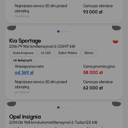
Najniższa cena z 30 dni przed
Cena po obniżce
obniżką
93 000 zł
94 000 zł
Taniej o 2 000 zł
Kia Sportage
2016
79 966 km
Benzyna
1.6 GDI
97 kW
Auta krajowe
1.6 GDI
Salon Polska
Skóra
+6 kolejnych
Miesięczna rata
Cena promocyjna
od 369 zł
58 000 zł
Najniższa cena z 30 dni przed
Cena po obniżce
obniżką
62 000 zł
64 000 zł
Opel Insignia
2014
136 968 km
Automat
Benzyna
1.6 Turbo
125 kW