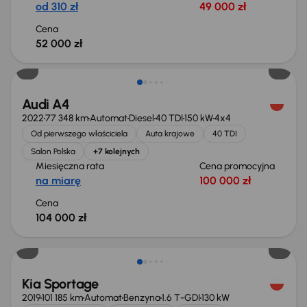
od 310 zł
49 000 zł
Cena
52 000 zł
Możliwość odliczenia VAT
Audi A4
2022
77 348 km
Automat
Diesel
40 TDI
150 kW
4x4
Od pierwszego właściciela
Auta krajowe
40 TDI
Salon Polska
+7 kolejnych
Miesięczna rata
Cena promocyjna
na miarę
100 000 zł
Cena
104 000 zł
Taniej o 1 000 zł
Kia Sportage
2019
101 185 km
Automat
Benzyna
1.6 T-GDI
130 kW