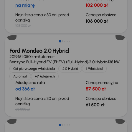
na miarę
102 000 zł
Najniższa cena z 30 dni przed
Cena po obniżce
obniżką
106 000 zł
108 000 zł
Taniej o 1 500 zł
Ford Mondeo 2.0 Hybrid
2019
151 050 km
Automat
Benzyna Full-Hybrid EV (FHEV) (Full-Hybrid)
2.0 Hybrid
138 kW
Od pierwszego właściciela
2.0 Hybrid
1. Właściciel
Automat
+7 kolejnych
Miesięczna rata
Cena promocyjna
od 366 zł
57 500 zł
Najniższa cena z 30 dni przed
Cena po obniżce
obniżką
61 500 zł
63 000 zł
Taniej o 1 000 zł