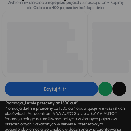
Wybieramy dla Ciebie
najlepsze pojazdy
z naszej oferty. Kupimy
dla Ciebie
do 400 pojazdów
każdego dnia.
Edytuj filtr
Promocja „Letnie przeceny aż 1500 aut”
Promocja „Letnie przeceny aż 1500 aut” obowiązuje we wszystkich
placówkach Autocentrum AAA AUTO Sp. z o.o. („AAA AUTO”).
Promocja polega na możliwości nabycia wybranych pojazdów
przecenionych, wskazanych w serwisie internetowym
aaaauto.pl/promocja, ze zniżką uwidocznioną w prezentowanej