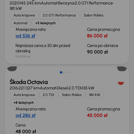
2020
145 245 km
Automat
Benzyna
2.0 GTI Performance
180 kW
Auta krajowe
2.0 GTI Performance
Salon Polska
Automat
+5 kolejnych
Miesięczna rata
Cena promocyjna
od 536 zł
86 000 zł
Najniższa cena z 30 dni przed
Cena po obniżce
obniżką
90 000 zł
92 000 zł
Škoda Octavia
2016
221 027 km
Automat
Diesel
2.0 TDI
135 kW
Auta krajowe
2.0 TDI
Salon Polska
184 KM
+8 kolejnych
Miesięczna rata
Cena promocyjna
od 286 zł
45 000 zł
Cena
48 000 zł