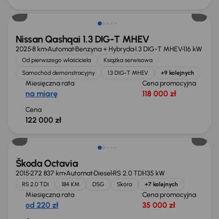
Od nowego taniej o 36 775 zł
Nissan Qashqai 1.3 DIG-T MHEV
2025
8 km
Automat
Benzyna + Hybryda
1.3 DIG-T MHEV
116 kW
Od pierwszego właściciela
Książka serwisowa
Samochód demonstracyjny
1.3 DIG-T MHEV
+9 kolejnych
Miesięczna rata
Cena promocyjna
na miarę
118 000 zł
Cena
122 000 zł
Škoda Octavia
2015
272 837 km
Automat
Diesel
RS 2.0 TDI
135 kW
RS 2.0 TDI
184 KM
DSG
Skóra
+7 kolejnych
Miesięczna rata
Cena promocyjna
od 220 zł
35 000 zł