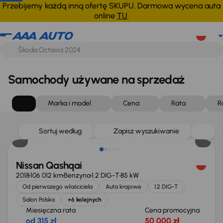
Przebijemy każdą inną ofertę SKUPU. Darmowa wycena auta
online
TU
.
Samochody używane na sprzedaż
Marka i model
Cena
Rata
R
Sortuj według
Zapisz wyszukiwanie
Nissan Qashqai
2018
106 012 km
Benzyna
1.2 DIG-T
85 kW
Od pierwszego właściciela
Auta krajowe
1.2 DIG-T
Salon Polska
+6 kolejnych
Miesięczna rata
Cena promocyjna
od 315 zł
50 000 zł