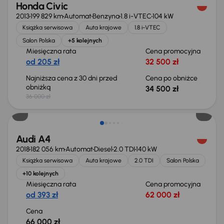
Honda Civic
2013
199 829 km
Automat
Benzyna
1.8 i-VTEC
104 kW
Książka serwisowa
Auta krajowe
1.8 i-VTEC
Salon Polska
+5 kolejnych
Miesięczna rata
Cena promocyjna
od 205 zł
32 500 zł
Najniższa cena z 30 dni przed
Cena po obniżce
obniżką
34 500 zł
36 000 zł
Audi A4
2018
182 056 km
Automat
Diesel
2.0 TDI
140 kW
Książka serwisowa
Auta krajowe
2.0 TDI
Salon Polska
+10 kolejnych
Miesięczna rata
Cena promocyjna
od 393 zł
62 000 zł
Cena
66 000 zł