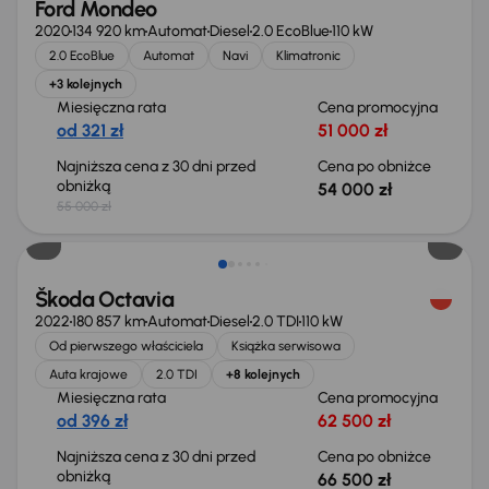
Ford Mondeo
2020
134 920 km
Automat
Diesel
2.0 EcoBlue
110 kW
2.0 EcoBlue
Automat
Navi
Klimatronic
+3 kolejnych
Miesięczna rata
Cena promocyjna
od 321 zł
51 000 zł
Najniższa cena z 30 dni przed
Cena po obniżce
obniżką
54 000 zł
55 000 zł
Świeżo skupione
Škoda Octavia
2022
180 857 km
Automat
Diesel
2.0 TDI
110 kW
Od pierwszego właściciela
Książka serwisowa
Auta krajowe
2.0 TDI
+8 kolejnych
Miesięczna rata
Cena promocyjna
od 396 zł
62 500 zł
Najniższa cena z 30 dni przed
Cena po obniżce
obniżką
66 500 zł