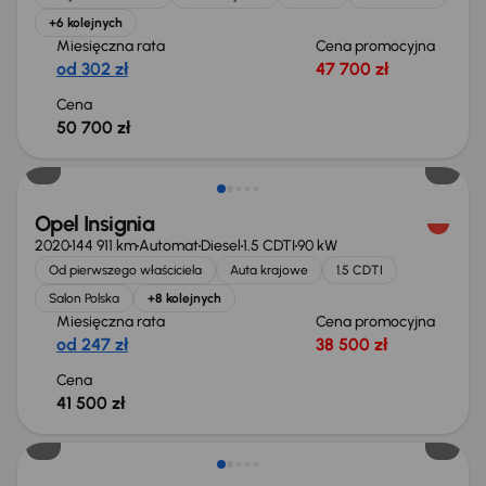
+6 kolejnych
Miesięczna rata
Cena promocyjna
od 302 zł
47 700 zł
Cena
50 700 zł
Możliwość odliczenia VAT
Opel Insignia
2020
144 911 km
Automat
Diesel
1.5 CDTI
90 kW
Od pierwszego właściciela
Auta krajowe
1.5 CDTI
Salon Polska
+8 kolejnych
Miesięczna rata
Cena promocyjna
od 247 zł
38 500 zł
Cena
41 500 zł
Taniej o 1 500 zł