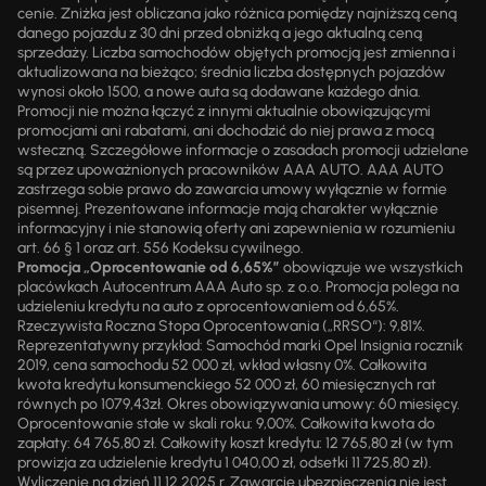
cenie. Zniżka jest obliczana jako różnica pomiędzy najniższą ceną
danego pojazdu z 30 dni przed obniżką a jego aktualną ceną
sprzedaży. Liczba samochodów objętych promocją jest zmienna i
aktualizowana na bieżąco; średnia liczba dostępnych pojazdów
wynosi około 1500, a nowe auta są dodawane każdego dnia.
Promocji nie można łączyć z innymi aktualnie obowiązującymi
promocjami ani rabatami, ani dochodzić do niej prawa z mocą
wsteczną. Szczegółowe informacje o zasadach promocji udzielane
są przez upoważnionych pracowników AAA AUTO. AAA AUTO
zastrzega sobie prawo do zawarcia umowy wyłącznie w formie
pisemnej. Prezentowane informacje mają charakter wyłącznie
informacyjny i nie stanowią oferty ani zapewnienia w rozumieniu
art. 66 § 1 oraz art. 556 Kodeksu cywilnego.
Promocja „Oprocentowanie od 6,65%”
obowiązuje we wszystkich
placówkach Autocentrum AAA Auto sp. z o.o. Promocja polega na
udzieleniu kredytu na auto z oprocentowaniem od 6,65%.
Rzeczywista Roczna Stopa Oprocentowania („RRSO“): 9,81%.
Reprezentatywny przykład: Samochód marki Opel Insignia rocznik
2019, cena samochodu 52 000 zł, wkład własny 0%. Całkowita
kwota kredytu konsumenckiego 52 000 zł, 60 miesięcznych rat
równych po 1079,43zł. Okres obowiązywania umowy: 60 miesięcy.
Oprocentowanie stałe w skali roku: 9,00%. Całkowita kwota do
zapłaty: 64 765,80 zł. Całkowity koszt kredytu: 12 765,80 zł (w tym
prowizja za udzielenie kredytu 1 040,00 zł, odsetki 11 725,80 zł).
Wyliczenie na dzień 11.12.2025 r. Zawarcie ubezpieczenia nie jest