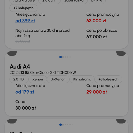
Auta krajowe
2.0 CDTI
Salon Polska
174 KM
+7 kolejnych
Miesięczna rata
Cena promocyjna
od 399 zł
63 000 zł
Najniższa cena z 30 dni przed
Cena po obniżce
obniżką
67 000 zł
68 000 zł
Świeżo skupione
Audi A4
2012
213 858 km
Diesel
2.0 TDI
100 kW
2.0 TDI
Xenon
Bi-Xenon
Klimatronic
+3 kolejnych
Miesięczna rata
Cena promocyjna
od 179 zł
29 000 zł
Cena
30 000 zł
Taniej o 1 000 zł