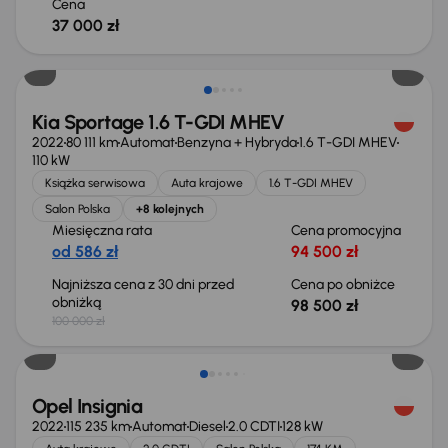
Cena
37 000 zł
Taniej o 1 500 zł
Kia Sportage 1.6 T-GDI MHEV
2022
80 111 km
Automat
Benzyna + Hybryda
1.6 T-GDI MHEV
110 kW
Książka serwisowa
Auta krajowe
1.6 T-GDI MHEV
Salon Polska
+8 kolejnych
Miesięczna rata
Cena promocyjna
od 586 zł
94 500 zł
Najniższa cena z 30 dni przed
Cena po obniżce
obniżką
98 500 zł
100 000 zł
Taniej o 1 000 zł
Opel Insignia
2022
115 235 km
Automat
Diesel
2.0 CDTI
128 kW