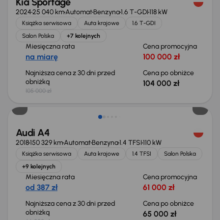
Kia Sportage
2024
25 040 km
Automat
Benzyna
1.6 T-GDI
118 kW
Książka serwisowa
Auta krajowe
1.6 T-GDI
Salon Polska
+7 kolejnych
Miesięczna rata
Cena promocyjna
na miarę
100 000 zł
Najniższa cena z 30 dni przed
Cena po obniżce
obniżką
104 000 zł
105 000 zł
Taniej o 1 000 zł
Audi A4
2018
150 329 km
Automat
Benzyna
1.4 TFSI
110 kW
Książka serwisowa
Auta krajowe
1.4 TFSI
Salon Polska
+9 kolejnych
Miesięczna rata
Cena promocyjna
od 387 zł
61 000 zł
Najniższa cena z 30 dni przed
Cena po obniżce
obniżką
65 000 zł