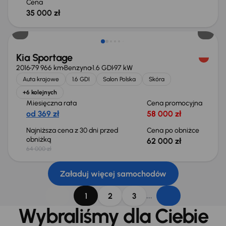
Cena
35 000 zł
Taniej o 2 000 zł
Kia Sportage
2016
79 966 km
Benzyna
1.6 GDI
97 kW
Auta krajowe
1.6 GDI
Salon Polska
Skóra
+6 kolejnych
Miesięczna rata
Cena promocyjna
od 369 zł
58 000 zł
Najniższa cena z 30 dni przed
Cena po obniżce
obniżką
62 000 zł
64 000 zł
Załaduj więcej samochodów
...
1
2
3
Wybraliśmy dla Ciebie