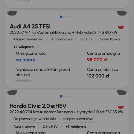
66 000 zł
Taniej o 3 000 zł
Audi A4 35 TFSI
2023
57 914 km
Automat
Benzyna + Hybryda
35 TFSI
110 kW
Książka serwisowa
Auta krajowe
35 TFSI
Salon Polska
+7 kolejnych
Miesięczna rata
Cena promocyjna
na miarę
98 000 zł
Najniższa cena z 30 dni przed
Cena po obniżce
obniżką
102 000 zł
105 000 zł
Taniej o 2 000 zł
Honda Civic 2.0 e:HEV
2022
40 794 km
Automat
Benzyna + Hybryda
2.0 e:HEV
135 kW
Od pierwszego właściciela
Książka serwisowa
Auta krajowe
2.0 e:HEV
+9 kolejnych
Miesięczna rata
Cena promocyjna