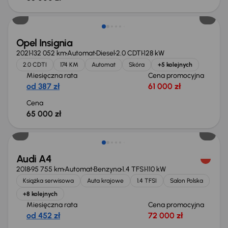
Opel Insignia
2021
132 052 km
Automat
Diesel
2.0 CDTI
128 kW
2.0 CDTI
174 KM
Automat
Skóra
+5 kolejnych
Miesięczna rata
Cena promocyjna
od 387 zł
61 000 zł
Cena
65 000 zł
Świeżo skupione
Audi A4
2018
95 755 km
Automat
Benzyna
1.4 TFSI
110 kW
Książka serwisowa
Auta krajowe
1.4 TFSI
Salon Polska
+8 kolejnych
Miesięczna rata
Cena promocyjna
od 452 zł
72 000 zł