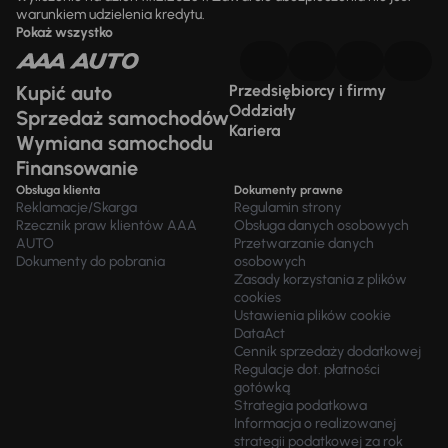
warunkiem udzielenia kredytu.
Pokaż wszystko
Kupić auto
Przedsiębiorcy i firmy
Oddziały
Sprzedaż samochodów
Kariera
Wymiana samochodu
Finansowanie
Obsługa klienta
Dokumenty prawne
Reklamacje/Skarga
Regulamin strony
Rzecznik praw klientów AAA
Obsługa danych osobowych
AUTO
Przetwarzanie danych
Dokumenty do pobrania
osobowych
Zasady korzystania z plików
cookies
Ustawienia plików cookie
DataAct
Cennik sprzedaży dodatkowej
Regulacje dot. płatności
gotówką
Strategia podatkowa
Informacja o realizowanej
strategii podatkowej za rok