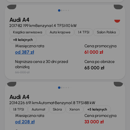
Audi A4
2017
82 199 km
Benzyna
1.4 TFSI
110 kW
Książka serwisowa
Auta krajowe
1.4 TFSI
Salon Polska
+8 kolejnych
Miesięczna rata
Cena promocyjna
od 387 zł
61 000 zł
Najniższa cena z 30 dni przed
Cena po obniżce
obniżką
65 000 zł
66 000 zł
Świeżo skupione
Audi A4
2014
226 691 km
Automat
Benzyna
1.8 TFSI
88 kW
1.8 TFSI
Automat
Skóra
Xenon
+5 kolejnych
Miesięczna rata
Cena promocyjna
od 208 zł
33 000 zł