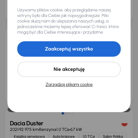
Cena
Używamy plików cookie, aby przeglądanie naszej
103 000 zł
witryny było dla Ciebie jak najwygodniejsze. Pliki
Możliwość odliczenia VAT
cookie służą nam do ulepszania naszych usług, a
jednocześnie możemy lepiej oferować Ci treści, które
mogą być dla Ciebie interesujące i przydatne.
Dacia Duster
2023
127 899 km
Diesel
1.5 Blue dCi
85 kW
Zaakceptuj wszystko
Od pierwszego właściciela
Auta krajowe
1.5 Blue dCi
Salon Polska
+6 kolejnych
Nie akceptuję
Miesięczna rata
Cena promocyjna
od 351 zł
56 000 zł
Zarządzaj plikami cookie
Najniższa cena z 30 dni przed
Cena po obniżce
obniżką
59 000 zł
58 000 zł
Dacia Duster
2021
92 975 km
Benzyna
1.0 TCe
67 kW
Książka serwisowa
Auta krajowe
1.0 TCe
Salon Polska