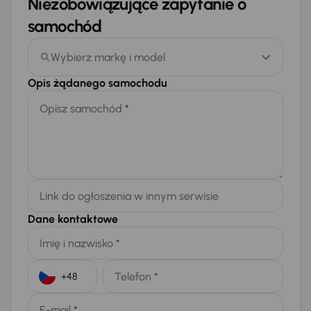
Niezobowiązujące zapytanie o
samochód
Wybierz markę i model
Opis żądanego samochodu
Opisz samochód
*
Link do ogłoszenia w innym serwisie
Dane kontaktowe
Imię i nazwisko
*
Telefon
*
+48
E-mail
*