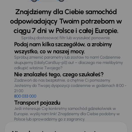
Znajdziemy dla Ciebie samochód
odpowiadający Twoim potrzebom w
ciągu 7 dni w Polsce i całej Europie.
Spróbuj dostosować filtr lub wyszukać ponownie.
Podaj nam kilka szczegółów, a zrobimy
wszystko, co w naszej mocy.
Spróbuj zmienić parametry lub zostaw to nam! Codziennie
skupujemy [[dailyCarsBuy-pl]] aut – dlaczego nie mielibyśmy
odkupić właśnie Twojego?
Nie znalazłeś tego, czego szukałeś?
Zadzwoń do nas bezpłatnie, a chętnie Ci pomożemy.
Jesteśmy do Twojej dyspozycji codziennie w godzinach 8:00 -
21:00
800 033 000
Transport pojazdu
Jeśli interesuje Cię konkretny samochód gdziekolwiek w
Europie, wyślij nam link! Znajdziemy dla Ciebie podobny w
Polsce lub sprowadzimy go z zagranicy.