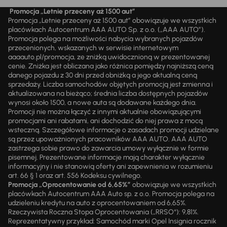
Promocja „Letnie przeceny aż 1500 aut”
Promocja „Letnie przeceny aż 1500 aut” obowiązuje we wszystkich
placówkach Autocentrum AAA AUTO Sp. z o.o. („AAA AUTO”).
Promocja polega na możliwości nabycia wybranych pojazdów
przecenionych, wskazanych w serwisie internetowym
aaaauto.pl/promocja, ze zniżką uwidocznioną w prezentowanej
cenie. Zniżka jest obliczana jako różnica pomiędzy najniższą ceną
danego pojazdu z 30 dni przed obniżką a jego aktualną ceną
sprzedaży. Liczba samochodów objętych promocją jest zmienna i
aktualizowana na bieżąco; średnia liczba dostępnych pojazdów
wynosi około 1500, a nowe auta są dodawane każdego dnia.
Promocji nie można łączyć z innymi aktualnie obowiązującymi
promocjami ani rabatami, ani dochodzić do niej prawa z mocą
wsteczną. Szczegółowe informacje o zasadach promocji udzielane
są przez upoważnionych pracowników AAA AUTO. AAA AUTO
zastrzega sobie prawo do zawarcia umowy wyłącznie w formie
pisemnej. Prezentowane informacje mają charakter wyłącznie
informacyjny i nie stanowią oferty ani zapewnienia w rozumieniu
art. 66 § 1 oraz art. 556 Kodeksu cywilnego.
Promocja „Oprocentowanie od 6,65%”
obowiązuje we wszystkich
placówkach Autocentrum AAA Auto sp. z o.o. Promocja polega na
udzieleniu kredytu na auto z oprocentowaniem od 6,65%.
Rzeczywista Roczna Stopa Oprocentowania („RRSO“): 9,81%.
Reprezentatywny przykład: Samochód marki Opel Insignia rocznik