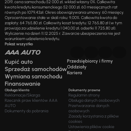
2019, cena samochodu 52 000 zł, wkład własny 0%. Całkowita
kwota kredytu konsumenckiego 52 000 zł, 60 miesięcznych rat
równych po 1079,43zł. Okres obowiązywania umowy: 60 miesięcy.
Oprocentowanie stałe w skali roku: 9,00%. Całkowita kwota do
zapłaty: 64 765,80 zł. Całkowity koszt kredytu: 12 765,80 zł (w tym
prowizja za udzielenie kredytu 1 040,00 zł, odsetki 11 725,80 zł).
Wyliczenie na dzień 11.12.2025 r. Zawarcie ubezpieczenia nie jest
warunkiem udzielenia kredytu.
Pokaż wszystko
Kupić auto
Przedsiębiorcy i firmy
Oddziały
Sprzedaż samochodów
Kariera
Wymiana samochodu
Finansowanie
Obsługa klienta
Dokumenty prawne
Reklamacje/Skarga
Regulamin strony
Rzecznik praw klientów AAA
Obsługa danych osobowych
AUTO
Przetwarzanie danych
Dokumenty do pobrania
osobowych
Zasady korzystania z plików
cookies
Ustawienia plików cookie