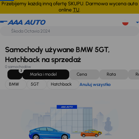
BMW
5GT
Hatchback
Anuluj wszystko
Przebijemy każdą inną ofertę SKUPU. Darmowa wycena auta
online
TU
.
Samochody używane BMW 5GT,
Hatchback na sprzedaż
0 samochodów
3
Marka i model
Cena
Rata
R
BMW
5GT
Hatchback
Anuluj wszystko