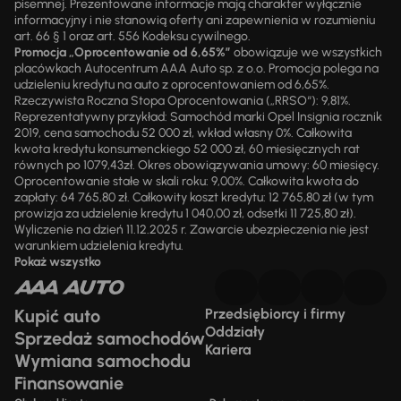
pisemnej. Prezentowane informacje mają charakter wyłącznie
informacyjny i nie stanowią oferty ani zapewnienia w rozumieniu
art. 66 § 1 oraz art. 556 Kodeksu cywilnego.
Promocja „Oprocentowanie od 6,65%”
obowiązuje we wszystkich
placówkach Autocentrum AAA Auto sp. z o.o. Promocja polega na
udzieleniu kredytu na auto z oprocentowaniem od 6,65%.
Rzeczywista Roczna Stopa Oprocentowania („RRSO“): 9,81%.
Reprezentatywny przykład: Samochód marki Opel Insignia rocznik
2019, cena samochodu 52 000 zł, wkład własny 0%. Całkowita
kwota kredytu konsumenckiego 52 000 zł, 60 miesięcznych rat
równych po 1079,43zł. Okres obowiązywania umowy: 60 miesięcy.
Oprocentowanie stałe w skali roku: 9,00%. Całkowita kwota do
zapłaty: 64 765,80 zł. Całkowity koszt kredytu: 12 765,80 zł (w tym
prowizja za udzielenie kredytu 1 040,00 zł, odsetki 11 725,80 zł).
Wyliczenie na dzień 11.12.2025 r. Zawarcie ubezpieczenia nie jest
warunkiem udzielenia kredytu.
Pokaż wszystko
Kupić auto
Przedsiębiorcy i firmy
Oddziały
Sprzedaż samochodów
Kariera
Wymiana samochodu
Finansowanie