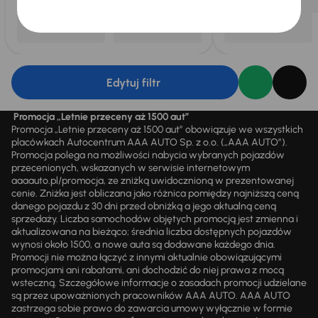
Edytuj filtr
Promocja „Letnie przeceny aż 1500 aut”
Promocja „Letnie przeceny aż 1500 aut” obowiązuje we wszystkich
placówkach Autocentrum AAA AUTO Sp. z o.o. („AAA AUTO”).
Promocja polega na możliwości nabycia wybranych pojazdów
przecenionych, wskazanych w serwisie internetowym
aaaauto.pl/promocja, ze zniżką uwidocznioną w prezentowanej
cenie. Zniżka jest obliczana jako różnica pomiędzy najniższą ceną
danego pojazdu z 30 dni przed obniżką a jego aktualną ceną
sprzedaży. Liczba samochodów objętych promocją jest zmienna i
aktualizowana na bieżąco; średnia liczba dostępnych pojazdów
wynosi około 1500, a nowe auta są dodawane każdego dnia.
Promocji nie można łączyć z innymi aktualnie obowiązującymi
promocjami ani rabatami, ani dochodzić do niej prawa z mocą
wsteczną. Szczegółowe informacje o zasadach promocji udzielane
są przez upoważnionych pracowników AAA AUTO. AAA AUTO
zastrzega sobie prawo do zawarcia umowy wyłącznie w formie