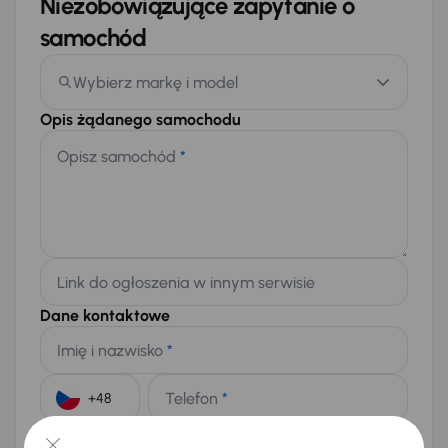
Niezobowiązujące zapytanie o
samochód
Wybierz markę i model
Opis żądanego samochodu
Opisz samochód
*
Link do ogłoszenia w innym serwisie
Dane kontaktowe
Imię i nazwisko
*
Telefon
*
+48
E-mail
*