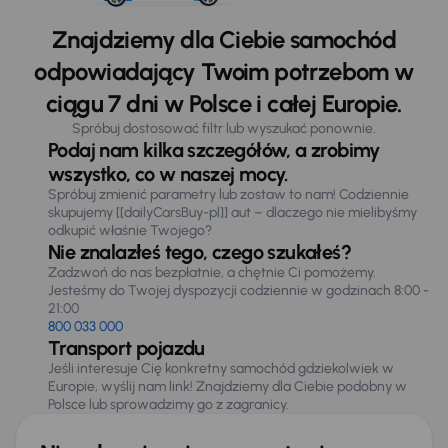
Znajdziemy dla Ciebie samochód
odpowiadający Twoim potrzebom w
ciągu 7 dni w Polsce i całej Europie.
Spróbuj dostosować filtr lub wyszukać ponownie.
Podaj nam kilka szczegółów, a zrobimy
wszystko, co w naszej mocy.
Spróbuj zmienić parametry lub zostaw to nam! Codziennie
skupujemy [[dailyCarsBuy-pl]] aut – dlaczego nie mielibyśmy
odkupić właśnie Twojego?
Nie znalazłeś tego, czego szukałeś?
Zadzwoń do nas bezpłatnie, a chętnie Ci pomożemy.
Jesteśmy do Twojej dyspozycji codziennie w godzinach 8:00 -
21:00
800 033 000
Transport pojazdu
Jeśli interesuje Cię konkretny samochód gdziekolwiek w
Europie, wyślij nam link! Znajdziemy dla Ciebie podobny w
Polsce lub sprowadzimy go z zagranicy.