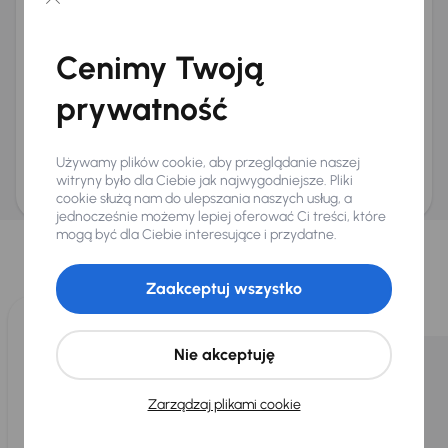
Chcę otrzymywać informacje o ofertach rabatowych
Na e-mail
(opcjonalnie)
Cenimy Twoją
Na numer telefonu
(opcjonalnie)
prywatność
Wyślij zapytanie
Zwracamy uwagę, że umówienie spotkania nie jest równoznaczne z rezerwacją
ani zagwarantowaną dostępnością pojazdu. AURES Holdings a.s., z siedzibą
Używamy plików cookie, aby przeglądanie naszej
Dopraváků 874/15, Čimice, 184 00 Praga 8, będzie przechowywać i przetwarzać
Twoje dane osobowe zgodnie z zasadami ochrony i przetwarzania
danych
witryny było dla Ciebie jak najwygodniejsze. Pliki
osobowych
.
cookie służą nam do ulepszania naszych usług, a
jednocześnie możemy lepiej oferować Ci treści, które
Wybraliśmy dla Ciebie
mogą być dla Ciebie interesujące i przydatne.
Wybieramy dla Ciebie
najlepsze pojazdy
z naszej oferty. Kupimy
dla Ciebie
do 400 pojazdów
każdego dnia.
Zaakceptuj wszystko
Nie akceptuję
Zarządzaj plikami cookie