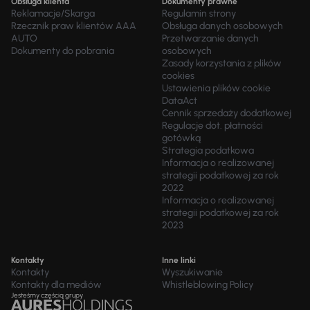
Obsługa klienta
Dokumenty prawne
Reklamacje/Skarga
Regulamin strony
Rzecznik praw klientów AAA
Obsługa danych osobowych
AUTO
Przetwarzanie danych
Dokumenty do pobrania
osobowych
Zasady korzystania z plików
cookies
Ustawienia plików cookie
DataAct
Cennik sprzedaży dodatkowej
Regulacje dot. płatności
gotówką
Strategia podatkowa
Informacja o realizowanej
strategii podatkowej za rok
2022
Informacja o realizowanej
strategii podatkowej za rok
2023
Kontakty
Inne linki
Kontakty
Wyszukiwanie
Kontakty dla mediów
Whistleblowing Policy
Jesteśmy częścią grupy