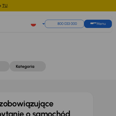
ne
TU
.
Sortuj według
Zapisz wyszukiwanie
800 033 000
Menu
Kategoria
zobowiązujące
ytanie o samochód