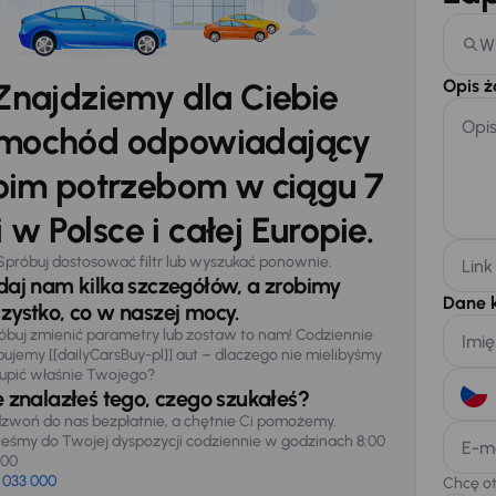
W
Opis 
Znajdziemy dla Ciebie
Opi
mochód odpowiadający
im potrzebom w ciągu 7
 w Polsce i całej Europie.
Spróbuj dostosować filtr lub wyszukać ponownie.
Link
daj nam kilka szczegółów, a zrobimy
Dane 
zystko, co w naszej mocy.
óbuj zmienić parametry lub zostaw to nam! Codziennie
Imię
pujemy [[dailyCarsBuy-pl]] aut – dlaczego nie mielibyśmy
upić właśnie Twojego?
e znalazłeś tego, czego szukałeś?
zwoń do nas bezpłatnie, a chętnie Ci pomożemy.
teśmy do Twojej dyspozycji codziennie w godzinach 8:00
E-m
:00
 033 000
Chcę o