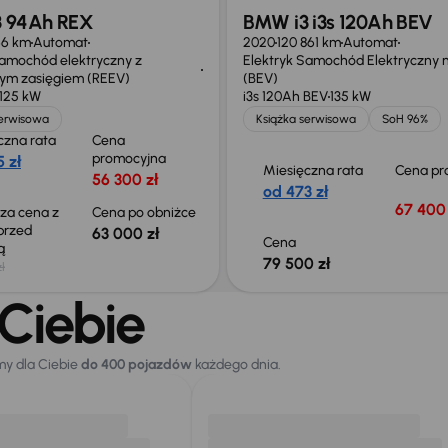
 94Ah REX
BMW i3 i3s 120Ah BEV
66 km
Automat
2020
120 861 km
Automat
Samochód elektryczny z
Elektryk Samochód Elektryczny n
ym zasięgiem (REEV)
(BEV)
125 kW
i3s 120Ah BEV
135 kW
serwisowa
Książka serwisowa
SoH 96%
czna rata
Cena
promocyjna
 zł
Miesięczna rata
Cena pr
56 300 zł
od 473 zł
67 400 
sza cena z
Cena po obniżce
 przed
63 000 zł
Cena
ką
79 500 zł
ł
Ciebie
my dla Ciebie
do 400 pojazdów
każdego dnia.