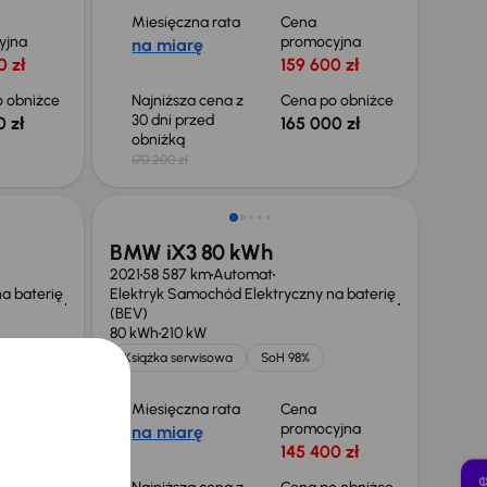
Miesięczna rata
Cena
yjna
promocyjna
na miarę
0 zł
159 600 zł
 obniżce
Najniższa cena z
Cena po obniżce
30 dni przed
0 zł
165 000 zł
obniżką
170 200 zł
Świeżo skupione
BMW iX3 80 kWh
2021
58 587 km
Automat
a baterię
Elektryk Samochód Elektryczny na baterię
(BEV)
80 kWh
210 kW
Książka serwisowa
SoH 98%
lejnych
Miesięczna rata
Cena
promocyjna
na miarę
omocyjna
145 400 zł
zł