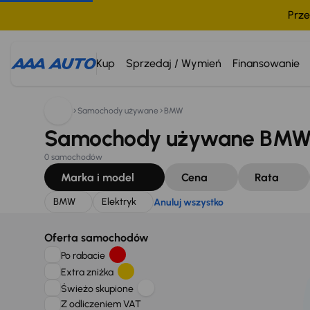
Prze
Szukam:
BMW
Elektryk
Anuluj wszystko
Kup
Sprzedaj / Wymień
Finansowanie
Samochody używane
BMW
Samochody używane BMW, 
0 samochodów
Marka i model
Cena
Rata
BMW
Elektryk
Anuluj wszystko
Oferta samochodów
Po rabacie
Extra zniżka
Świeżo skupione
Z odliczeniem VAT