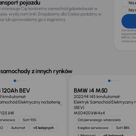
ansport pojazdu
Na 
li interesuje Cię konkretny samochód gdziekolwiek w
Na 
opie, wyślij nam link! Znajdziemy dla Ciebie podobny w
sce lub sprowadzimy go z zagranicy.
Zwracamy u
zagwaranto
874/15, Či
osobowe z
 skupione
Świeżo skupione
 samochody z innych rynków
 120Ah BEV
BMW i4 M50
9 km
Automat
2022
94 145 km
Automat
Samochód Elektryczny na baterię
Elektryk Samochód Elektryczny n
(BEV)
V
125 kW
M50
400 kW
4x4
serwisowa
SoH 93%
Od pierwszego właściciela
SO
Automat
+5 kolejnych
Książka serwisowa
SoH 88%
1. Właściciel
+9 kolejnych