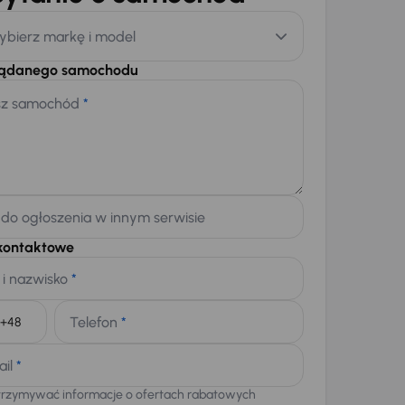
ybierz markę i model
żądanego samochodu
sz samochód
*
 do ogłoszenia w innym serwisie
kontaktowe
 i nazwisko
*
Telefon
*
+48
ail
*
trzymywać informacje o ofertach rabatowych