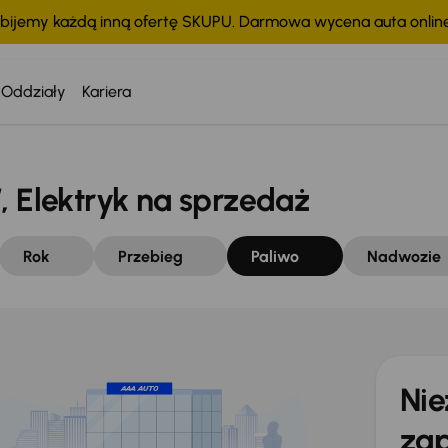
bijemy każdą inną ofertę SKUPU. Darmowa wycena auta onli
Oddziały
Kariera
Elektryk na sprzedaż
Rok
Przebieg
Paliwo
Nadwozie
Nie
zap