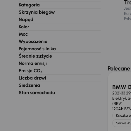
Tr
Kategoria
Jeś
Skrzynia biegów
Eur
Pol
Napęd
Kolor
Moc
Wyposażenie
Pojemność silnika
Średnie zużycie
Norma emisji
Świeżo
Polecane
Emisje CO₂
Liczba drzwi
Siedzenia
BMW i3
Stan samochodu
2021
33 29
Elektryk 
(BEV)
120Ah BE
Książka 
Serwis A