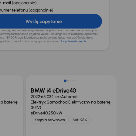
e-mail
(opcjonalnie)
numer telefonu
(opcjonalnie)
Wyślij zapytanie
wagę, że umówienie spotkania nie jest równoznaczne z rezerwacją ani
waną dostępnością pojazdu. AURES Holdings a.s., z siedzibą Dopraváků
mice, 184 00 Praga 8, będzie przechowywać i przetwarzać Twoje dane
godnie z zasadami ochrony i przetwarzania
danych osobowych
.
Świeżo skupione
BMW i4 eDrive40
2022
65 034 km
Automat
a baterię
Elektryk Samochód Elektryczny na baterię
(BEV)
eDrive40
250 kW
Książka serwisowa
SoH 95%