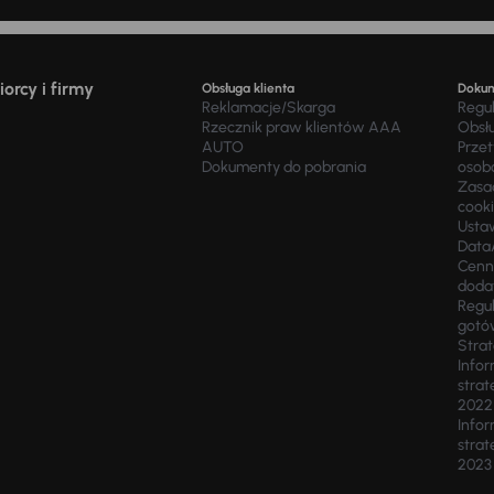
orcy i firmy
Obsługa klienta
Doku
Reklamacje/Skarga
Regu
Rzecznik praw klientów AAA
Obsł
AUTO
Prze
Dokumenty do pobrania
osob
Zasad
cook
Usta
Data
Cenn
doda
Regul
gotó
Stra
Infor
strat
2022
Infor
strat
2023