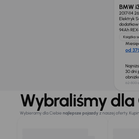
BMW i3
2017
114 2
Elektryk 
dodatkow
94Ah REX
Książka 
Miesię
od 375
Najniż
30 dni
obniż
62 800 z
Wybraliśmy dla 
Wybieramy dla Ciebie
najlepsze pojazdy
z naszej oferty. Kupi