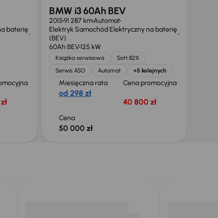
BMW i3 60Ah BEV
2015
91 287 km
Automat
a baterię
Elektryk Samochód Elektryczny na baterię
(BEV)
60Ah BEV
125 kW
Książka serwisowa
SoH 82%
Serwis ASO
Automat
+5 kolejnych
omocyjna
Miesięczna rata
Cena promocyjna
od 298 zł
zł
40 800 zł
Cena
50 000 zł