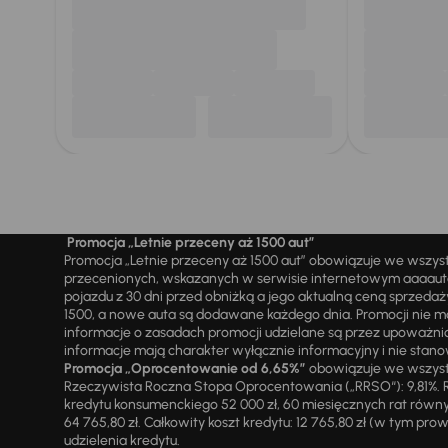
Promocja „Letnie przeceny aż 1500 aut”
Promocja „Letnie przeceny aż 1500 aut” obowiązuje we wszy
przecenionych, wskazanych w serwisie internetowym aaaauto.
pojazdu z 30 dni przed obniżką a jego aktualną ceną sprzeda
1500, a nowe auta są dodawane każdego dnia. Promocji nie m
informacje o zasadach promocji udzielane są przez upowa
informacje mają charakter wyłącznie informacyjny i nie stanow
Promocja „Oprocentowanie od 6,65%”
obowiązuje we wszystk
Rzeczywista Roczna Stopa Oprocentowania („RRSO“): 9,81%. R
kredytu konsumenckiego 52 000 zł, 60 miesięcznych rat równy
64 765,80 zł. Całkowity koszt kredytu: 12 765,80 zł (w tym prowi
udzielenia kredytu.