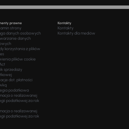
menty prawne
Kontakty
lamin strony
Kontakty
uga danych osobowych
Kontakty dla mediów
twarzanie danych
owych
y korzystania z plików
ies
wienia plików cookie
Act
ik sprzedaży
tkowej
acje dot. płatności
wką
tegia podatkowa
macja o realizowanej
egii podatkowej za rok
macja o realizowanej
egii podatkowej za rok