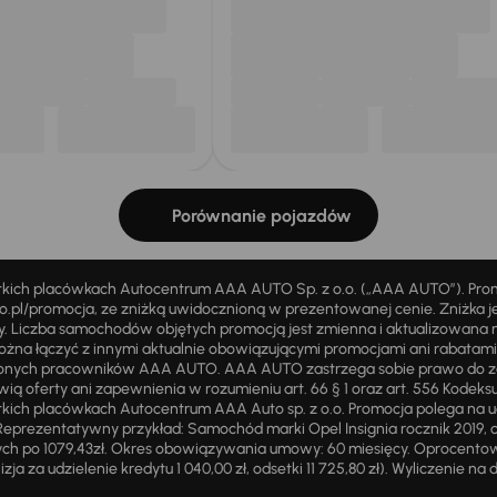
Porównanie pojazdów
stkich placówkach Autocentrum AAA AUTO Sp. z o.o. („AAA AUTO”). Pr
pl/promocja, ze zniżką uwidocznioną w prezentowanej cenie. Zniżka je
ży. Liczba samochodów objętych promocją jest zmienna i aktualizowana 
ożna łączyć z innymi aktualnie obowiązującymi promocjami ani rabatam
żnionych pracowników AAA AUTO. AAA AUTO zastrzega sobie prawo do 
ią oferty ani zapewnienia w rozumieniu art. 66 § 1 oraz art. 556 Kodeks
ich placówkach Autocentrum AAA Auto sp. z o.o. Promocja polega na ud
eprezentatywny przykład: Samochód marki Opel Insignia rocznik 2019, 
ch po 1079,43zł. Okres obowiązywania umowy: 60 miesięcy. Oprocentowan
zja za udzielenie kredytu 1 040,00 zł, odsetki 11 725,80 zł). Wyliczenie n