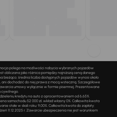
omocja polega na możliwości nabycia wybranych pojazdów
st obliczana jako różnica pomiędzy najniższą ceną danego
na bieżąco; średnia liczba dostępnych pojazdów wynosi około
i, ani dochodzić do niej prawa z mocą wsteczną. Szczegółowe
zawarcia umowy wyłącznie w formie pisemnej. Prezentowane
u cywilnego.
zieleniu kredytu na auto z oprocentowaniem od 6,65%.
cena samochodu 52 000 zł, wkład własny 0%. Całkowita kwota
ie stałe w skali roku: 9,00%. Całkowita kwota do zapłaty:
a dzień 11.12.2025 r. Zawarcie ubezpieczenia nie jest warunkiem