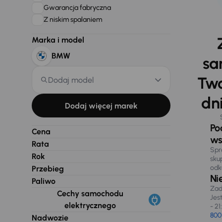
Gwarancja fabryczna
Z niskim spalaniem
Marka i model
BMW
sa
Two
Dodaj model
dni
Dodaj więcej marek
Po
Cena
ws
Rata
Spr
Rok
sku
odk
Przebieg
Ni
Paliwo
Zad
Cechy samochodu
Jes
elektrycznego
- 21
800
Nadwozie