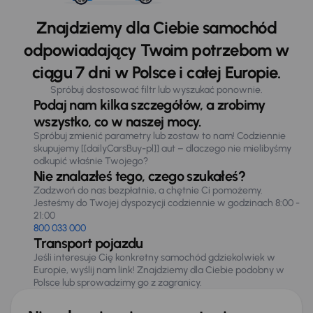
Znajdziemy dla Ciebie samochód
odpowiadający Twoim potrzebom w
ciągu 7 dni w Polsce i całej Europie.
Spróbuj dostosować filtr lub wyszukać ponownie.
Podaj nam kilka szczegółów, a zrobimy
wszystko, co w naszej mocy.
Spróbuj zmienić parametry lub zostaw to nam! Codziennie
skupujemy [[dailyCarsBuy-pl]] aut – dlaczego nie mielibyśmy
odkupić właśnie Twojego?
Nie znalazłeś tego, czego szukałeś?
Zadzwoń do nas bezpłatnie, a chętnie Ci pomożemy.
Jesteśmy do Twojej dyspozycji codziennie w godzinach 8:00 -
21:00
800 033 000
Transport pojazdu
Jeśli interesuje Cię konkretny samochód gdziekolwiek w
Europie, wyślij nam link! Znajdziemy dla Ciebie podobny w
Polsce lub sprowadzimy go z zagranicy.