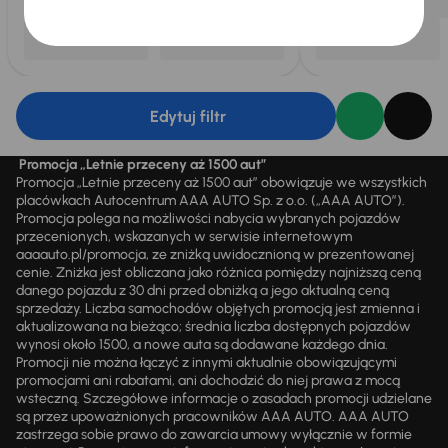
Edytuj filtr
Promocja „Letnie przeceny aż 1500 aut”
Promocja „Letnie przeceny aż 1500 aut” obowiązuje we wszystkich
placówkach Autocentrum AAA AUTO Sp. z o.o. („AAA AUTO”).
Promocja polega na możliwości nabycia wybranych pojazdów
przecenionych, wskazanych w serwisie internetowym
aaaauto.pl/promocja, ze zniżką uwidocznioną w prezentowanej
cenie. Zniżka jest obliczana jako różnica pomiędzy najniższą ceną
danego pojazdu z 30 dni przed obniżką a jego aktualną ceną
sprzedaży. Liczba samochodów objętych promocją jest zmienna i
aktualizowana na bieżąco; średnia liczba dostępnych pojazdów
wynosi około 1500, a nowe auta są dodawane każdego dnia.
Promocji nie można łączyć z innymi aktualnie obowiązującymi
promocjami ani rabatami, ani dochodzić do niej prawa z mocą
wsteczną. Szczegółowe informacje o zasadach promocji udzielane
są przez upoważnionych pracowników AAA AUTO. AAA AUTO
zastrzega sobie prawo do zawarcia umowy wyłącznie w formie