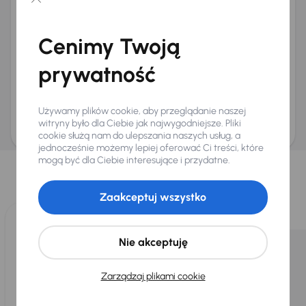
Chcę otrzymywać informacje o ofertach rabatowych
Na e-mail
(opcjonalnie)
Cenimy Twoją
Na numer telefonu
(opcjonalnie)
prywatność
Wyślij zapytanie
Zwracamy uwagę, że umówienie spotkania nie jest równoznaczne z rezerwacją
ani zagwarantowaną dostępnością pojazdu. AURES Holdings a.s., z siedzibą
Używamy plików cookie, aby przeglądanie naszej
Dopraváků 874/15, Čimice, 184 00 Praga 8, będzie przechowywać i przetwarzać
Twoje dane osobowe zgodnie z zasadami ochrony i przetwarzania
danych
witryny było dla Ciebie jak najwygodniejsze. Pliki
osobowych
.
cookie służą nam do ulepszania naszych usług, a
jednocześnie możemy lepiej oferować Ci treści, które
Wybraliśmy dla Ciebie
mogą być dla Ciebie interesujące i przydatne.
Wybieramy dla Ciebie
najlepsze pojazdy
z naszej oferty. Kupimy
dla Ciebie
do 400 pojazdów
każdego dnia.
Zaakceptuj wszystko
Nie akceptuję
Zarządzaj plikami cookie