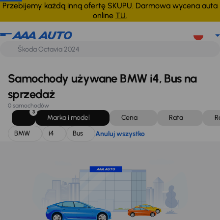
BMW
i4
Bus
Anuluj wszystko
Przebijemy każdą inną ofertę SKUPU. Darmowa wycena auta
online
TU
.
Samochody używane BMW i4, Bus na
sprzedaż
0 samochodów
3
Marka i model
Cena
Rata
R
BMW
i4
Bus
Anuluj wszystko