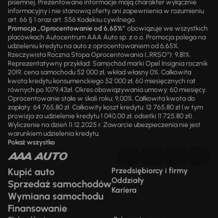
pisemnej. Prezentowane informacje mają charakter wyłącznie
informacyjny i nie stanowią oferty ani zapewnienia w rozumieniu
art. 66 § 1 oraz art. 556 Kodeksu cywilnego.
Promocja „Oprocentowanie od 6,65%”
obowiązuje we wszystkich
placówkach Autocentrum AAA Auto sp. z o.o. Promocja polega na
udzieleniu kredytu na auto z oprocentowaniem od 6,65%.
Rzeczywista Roczna Stopa Oprocentowania („RRSO“): 9,81%.
Reprezentatywny przykład: Samochód marki Opel Insignia rocznik
2019, cena samochodu 52 000 zł, wkład własny 0%. Całkowita
kwota kredytu konsumenckiego 52 000 zł, 60 miesięcznych rat
równych po 1079,43zł. Okres obowiązywania umowy: 60 miesięcy.
Oprocentowanie stałe w skali roku: 9,00%. Całkowita kwota do
zapłaty: 64 765,80 zł. Całkowity koszt kredytu: 12 765,80 zł (w tym
prowizja za udzielenie kredytu 1 040,00 zł, odsetki 11 725,80 zł).
Wyliczenie na dzień 11.12.2025 r. Zawarcie ubezpieczenia nie jest
warunkiem udzielenia kredytu.
Pokaż wszystko
Kupić auto
Przedsiębiorcy i firmy
Oddziały
Sprzedaż samochodów
Kariera
Wymiana samochodu
Finansowanie