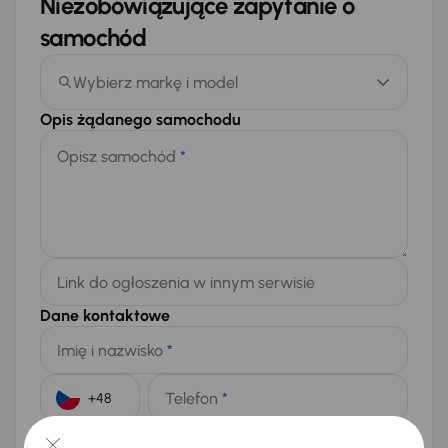
Niezobowiązujące zapytanie o
samochód
Wybierz markę i model
Opis żądanego samochodu
Opisz samochód
*
Link do ogłoszenia w innym serwisie
Dane kontaktowe
Imię i nazwisko
*
Telefon
*
+48
E-mail
*