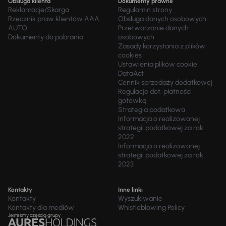
Obsługa klienta
Dokumenty prawne
Reklamacje/Skarga
Regulamin strony
Rzecznik praw klientów AAA
Obsługa danych osobowych
AUTO
Przetwarzanie danych
Dokumenty do pobrania
osobowych
Zasady korzystania z plików
cookies
Ustawienia plików cookie
DataAct
Cennik sprzedaży dodatkowej
Regulacje dot. płatności
gotówką
Strategia podatkowa
Informacja o realizowanej
strategii podatkowej za rok
2022
Informacja o realizowanej
strategii podatkowej za rok
2023
Kontakty
Inne linki
Kontakty
Wyszukiwanie
Kontakty dla mediów
Whistleblowing Policy
Jesteśmy częścią grupy