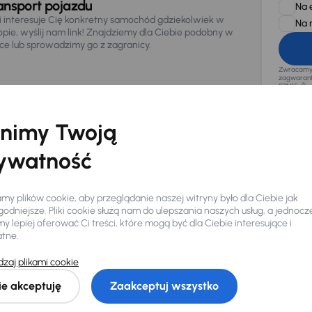
ansport pojazdu
Na 
li interesuje Cię konkretny samochód gdziekolwiek w
Na 
opie, wyślij nam link! Znajdziemy dla Ciebie podobny w
sce lub sprowadzimy go z zagranicy.
Zwracamy u
zagwaranto
874/15, Či
osobowe z
nimy Twoją
ywatność
y plików cookie, aby przeglądanie naszej witryny było dla Ciebie jak
odniejsze. Pliki cookie służą nam do ulepszania naszych usług, a jednocz
 lepiej oferować Ci treści, które mogą być dla Ciebie interesujące i
atne.
Ciebie
zaj plikami cookie
ie akceptuję
Zaakceptuj wszystko
my dla Ciebie
do 400 pojazdów
każdego dnia.