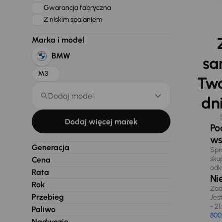
Gwarancja fabryczna
Z niskim spalaniem
Marka i model
BMW
sa
M3
Two
Dodaj model
dni
Dodaj więcej marek
Po
ws
Generacja
Spr
sku
Cena
odk
Rata
Ni
Rok
Zad
Przebieg
Jes
- 21
Paliwo
800
Nadwozie