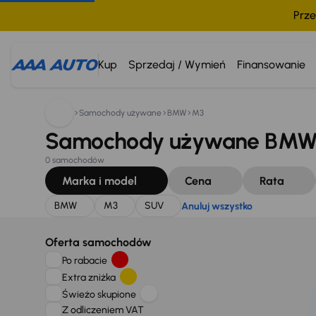
Prze
Szukam:
BMW
M3
SUV
Anuluj wszystko
Kup
Sprzedaj / Wymień
Finansowanie
Samochody używane
BMW
M3
Samochody używane BMW 
0 samochodów
Marka i model
Cena
Rata
BMW
M3
SUV
Anuluj wszystko
Oferta samochodów
Po rabacie
Extra zniżka
Świeżo skupione
Z odliczeniem VAT