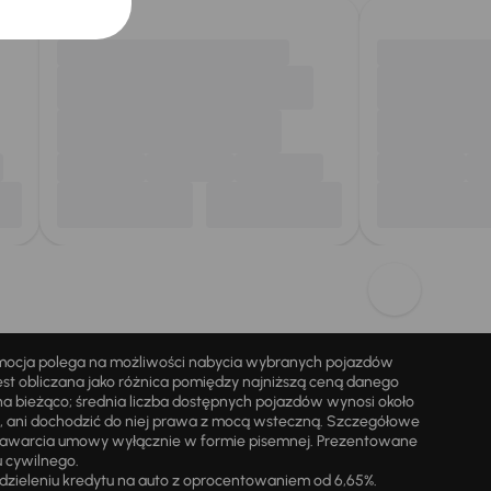
omocja polega na możliwości nabycia wybranych pojazdów
st obliczana jako różnica pomiędzy najniższą ceną danego
na bieżąco; średnia liczba dostępnych pojazdów wynosi około
i, ani dochodzić do niej prawa z mocą wsteczną. Szczegółowe
zawarcia umowy wyłącznie w formie pisemnej. Prezentowane
u cywilnego.
zieleniu kredytu na auto z oprocentowaniem od 6,65%.