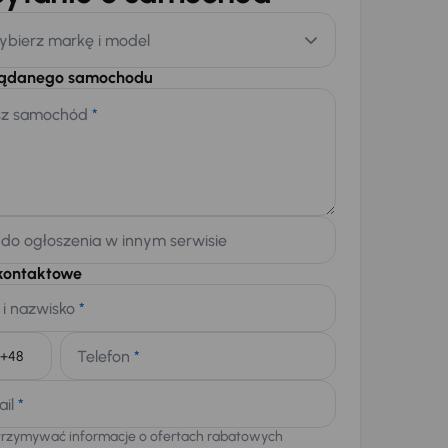
ybierz markę i model
żądanego samochodu
sz samochód
*
 do ogłoszenia w innym serwisie
kontaktowe
 i nazwisko
*
Telefon
*
+48
ail
*
trzymywać informacje o ofertach rabatowych