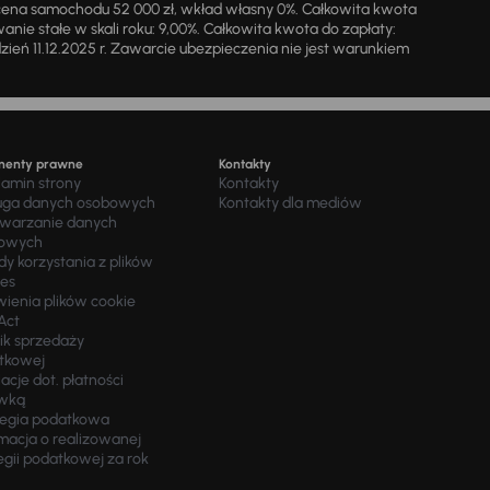
cena samochodu 52 000 zł, wkład własny 0%. Całkowita kwota
ie stałe w skali roku: 9,00%. Całkowita kwota do zapłaty:
a dzień 11.12.2025 r. Zawarcie ubezpieczenia nie jest warunkiem
menty prawne
Kontakty
lamin strony
Kontakty
uga danych osobowych
Kontakty dla mediów
twarzanie danych
owych
y korzystania z plików
ies
wienia plików cookie
Act
ik sprzedaży
tkowej
acje dot. płatności
wką
tegia podatkowa
macja o realizowanej
egii podatkowej za rok