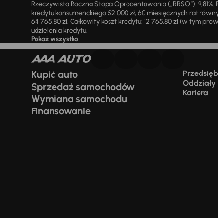
Rzeczywista Roczna Stopa Oprocentowania („RRSO“): 9,81%. R
kredytu konsumenckiego 52 000 zł, 60 miesięcznych rat równy
64 765,80 zł. Całkowity koszt kredytu: 12 765,80 zł (w tym prowi
udzielenia kredytu.
Pokaż wszystko
Kupić auto
Przedsiębi
Oddziały
Sprzedaż samochodów
Kariera
Wymiana samochodu
Finansowanie