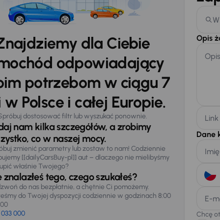
W
Opis 
Znajdziemy dla Ciebie
Opi
mochód odpowiadający
im potrzebom w ciągu 7
 w Polsce i całej Europie.
Spróbuj dostosować filtr lub wyszukać ponownie.
Link
daj nam kilka szczegółów, a zrobimy
Dane 
zystko, co w naszej mocy.
óbuj zmienić parametry lub zostaw to nam! Codziennie
Imię
pujemy [[dailyCarsBuy-pl]] aut – dlaczego nie mielibyśmy
upić właśnie Twojego?
e znalazłeś tego, czego szukałeś?
zwoń do nas bezpłatnie, a chętnie Ci pomożemy.
teśmy do Twojej dyspozycji codziennie w godzinach 8:00
E-m
:00
 033 000
Chcę o