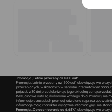
Promocja „Letnie przeceny aż 1500 aut”
Promocja „Letnie przeceny aż 1500 aut” obowiązuje we wszy
przecenionych, wskazanych w serwisie internetowym aaaauto.
pojazdu z 30 dni przed obniżką a jego aktualną ceną sprzeda
1500, a nowe auta są dodawane każdego dnia. Promocji nie m
informacje o zasadach promocji udzielane są przez upowa
informacje mają charakter wyłącznie informacyjny i nie stanow
Promocja „Oprocentowanie od 6,65%”
obowiązuje we wszystk