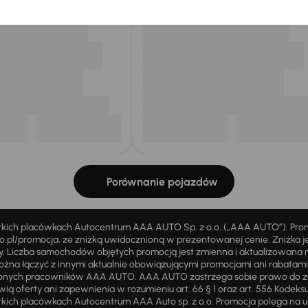
Porównanie pojazdów
stkich placówkach Autocentrum AAA AUTO Sp. z o.o. („AAA AUTO”). Pr
pl/promocja, ze zniżką uwidocznioną w prezentowanej cenie. Zniżka je
ży. Liczba samochodów objętych promocją jest zmienna i aktualizowana 
ożna łączyć z innymi aktualnie obowiązującymi promocjami ani rabatam
żnionych pracowników AAA AUTO. AAA AUTO zastrzega sobie prawo do 
ią oferty ani zapewnienia w rozumieniu art. 66 § 1 oraz art. 556 Kodeks
ich placówkach Autocentrum AAA Auto sp. z o.o. Promocja polega na ud