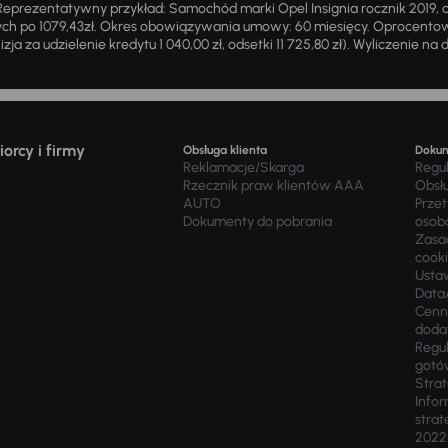
eprezentatywny przykład: Samochód marki Opel Insignia rocznik 2019, 
ch po 1079,43zł. Okres obowiązywania umowy: 60 miesięcy. Oprocentowan
zja za udzielenie kredytu 1 040,00 zł, odsetki 11 725,80 zł). Wyliczenie n
orcy i firmy
Obsługa klienta
Doku
Reklamacje/Skarga
Regu
Rzecznik praw klientów AAA
Obsł
AUTO
Prze
Dokumenty do pobrania
osob
Zasad
cook
Usta
Data
Cenn
doda
Regul
gotó
Stra
Infor
strat
2022