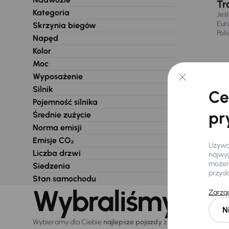
Tr
Kategoria
Jeś
Eur
Skrzynia biegów
Pol
Napęd
Kolor
Moc
Wyposażenie
Silnik
Ce
Pojemność silnika
pr
Średnie zużycie
Norma emisji
Emisje CO₂
Używam
Liczba drzwi
najwyg
możemy
Siedzenia
przyd
Stan samochodu
Wybraliśmy dla 
Zarząd
N
Wybieramy dla Ciebie
najlepsze pojazdy
z naszej oferty. Kupi