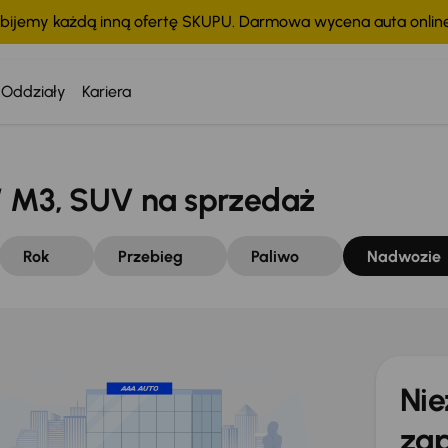
bijemy każdą inną ofertę SKUPU. Darmowa wycena auta onli
Oddziały
Kariera
M3, SUV na sprzedaż
Rok
Przebieg
Paliwo
Nadwozie
Nie
zap