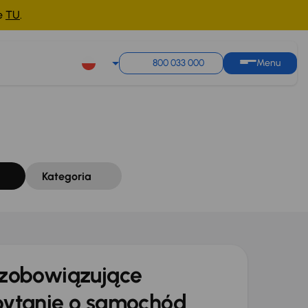
ne
TU
.
Sortuj według
Zapisz wyszukiwanie
800 033 000
Menu
Kategoria
zobowiązujące
ytanie o samochód