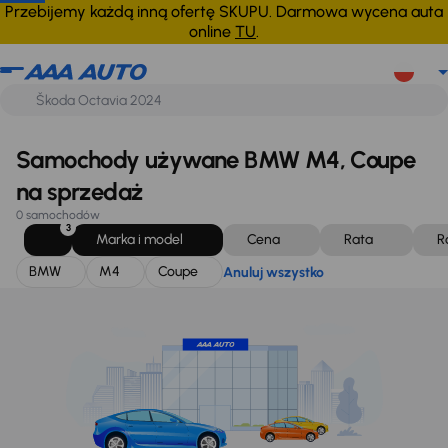
BMW
M4
Coupe
Anuluj wszystko
Przebijemy każdą inną ofertę SKUPU. Darmowa wycena auta
online
TU
.
Samochody używane BMW M4, Coupe
na sprzedaż
0 samochodów
3
Marka i model
Cena
Rata
R
BMW
M4
Coupe
Anuluj wszystko