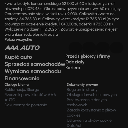
kwota kredytu konsumenckiego 52 000 zł, 60 miesięcznych rat
równych po 1079,43zł. Okres obowiązywania umowy: 60 miesięcy.
Oprocentowanie stałe w skali roku: 9,00%. Całkowita kwota do
zapłaty: 64 765,80 zł. Całkowity koszt kredytu: 12 765,80 zł (w tym
prowizja za udzielenie kredytu 1 040,00 zł, odsetki 11 725,80 zł).
Wyliczenie na dzień 11.12.2025 r. Zawarcie ubezpieczenia nie jest
warunkiem udzielenia kredytu.
Pokaż wszystko
Kupić auto
Przedsiębiorcy i firmy
Oddziały
Sprzedaż samochodów
Kariera
Wymiana samochodu
Finansowanie
Obsługa klienta
Dokumenty prawne
Reklamacje/Skarga
Regulamin strony
Rzecznik praw klientów AAA
Obsługa danych osobowych
AUTO
Przetwarzanie danych
Dokumenty do pobrania
osobowych
Zasady korzystania z plików
cookies
Ustawienia plików cookie
DataAct