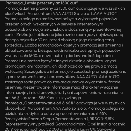
Promocja „Letnie przeceny aż 1500 aut”
Promocja „Letnie przeceny aż 1500 aut” obowiązuje we wszystkich
placówkach Autocentrum AAA AUTO Sp. z o.o. („AAA AUTO”).
Promocja polega na możliwości nabycia wybranych pojazdów
przecenionych, wskazanych w serwisie internetowym
aaaauto.pl/promocja, ze zniżką uwidocznioną w prezentowanej
cenie. Zniżka jest obliczana jako różnica pomiędzy najniższą ceną
danego pojazdu z 30 dni przed obniżką a jego aktualną ceną
sprzedaży. Liczba samochodów objętych promocją jest zmienna i
aktualizowana na bieżąco; średnia liczba dostępnych pojazdów
wynosi około 1500, a nowe auta są dodawane każdego dnia.
Promocji nie można łączyć z innymi aktualnie obowiązującymi
promocjami ani rabatami, ani dochodzić do niej prawa z mocą
wsteczną. Szczegółowe informacje o zasadach promocji udzielane
są przez upoważnionych pracowników AAA AUTO. AAA AUTO
zastrzega sobie prawo do zawarcia umowy wyłącznie w formie
pisemnej. Prezentowane informacje mają charakter wyłącznie
informacyjny i nie stanowią oferty ani zapewnienia w rozumieniu
art. 66 § 1 oraz art. 556 Kodeksu cywilnego.
Promocja „Oprocentowanie od 6,65%”
obowiązuje we wszystkich
placówkach Autocentrum AAA Auto sp. z o.o. Promocja polega na
udzieleniu kredytu na auto z oprocentowaniem od 6,65%.
Rzeczywista Roczna Stopa Oprocentowania („RRSO“): 9,81%.
Reprezentatywny przykład: Samochód marki Opel Insignia rocznik
2019, cena samochodu 52 000 zł, wkład własny 0%. Całkowita