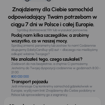
Znajdziemy dla Ciebie samochód
odpowiadający Twoim potrzebom w
ciągu 7 dni w Polsce i całej Europie.
Spróbuj dostosować filtr lub wyszukać ponownie.
Podaj nam kilka szczegółów, a zrobimy
wszystko, co w naszej mocy.
Spróbuj zmienić parametry lub zostaw to nam! Codziennie
skupujemy [[dailyCarsBuy-pl]] aut – dlaczego nie mielibyśmy
odkupić właśnie Twojego?
Nie znalazłeś tego, czego szukałeś?
Zadzwoń do nas bezpłatnie, a chętnie Ci pomożemy.
Jesteśmy do Twojej dyspozycji codziennie w godzinach 8:00 -
21:00
800 033 000
Transport pojazdu
Jeśli interesuje Cię konkretny samochód gdziekolwiek w
Europie, wyślij nam link! Znajdziemy dla Ciebie podobny w
Polsce lub sprowadzimy go z zagranicy.