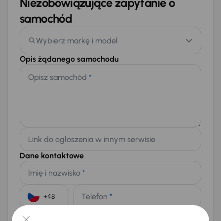
Niezobowiązujące zapytanie o
samochód
Wybierz markę i model
Opis żądanego samochodu
Opisz samochód
*
Link do ogłoszenia w innym serwisie
Dane kontaktowe
Imię i nazwisko
*
Telefon
*
+48
E-mail
*