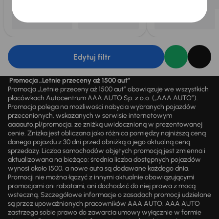
Edytuj filtr
Promocja „Letnie przeceny aż 1500 aut”
Promocja „Letnie przeceny aż 1500 aut” obowiązuje we wszystkich
placówkach Autocentrum AAA AUTO Sp. z o.o. („AAA AUTO”).
Promocja polega na możliwości nabycia wybranych pojazdów
przecenionych, wskazanych w serwisie internetowym
aaaauto.pl/promocja, ze zniżką uwidocznioną w prezentowanej
cenie. Zniżka jest obliczana jako różnica pomiędzy najniższą ceną
danego pojazdu z 30 dni przed obniżką a jego aktualną ceną
sprzedaży. Liczba samochodów objętych promocją jest zmienna i
aktualizowana na bieżąco; średnia liczba dostępnych pojazdów
wynosi około 1500, a nowe auta są dodawane każdego dnia.
Promocji nie można łączyć z innymi aktualnie obowiązującymi
promocjami ani rabatami, ani dochodzić do niej prawa z mocą
wsteczną. Szczegółowe informacje o zasadach promocji udzielane
są przez upoważnionych pracowników AAA AUTO. AAA AUTO
zastrzega sobie prawo do zawarcia umowy wyłącznie w formie