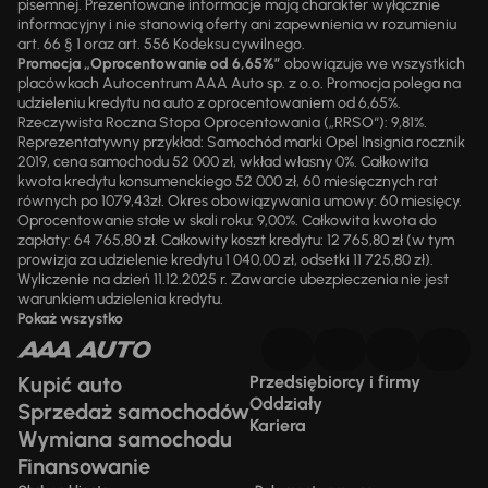
pisemnej. Prezentowane informacje mają charakter wyłącznie
informacyjny i nie stanowią oferty ani zapewnienia w rozumieniu
art. 66 § 1 oraz art. 556 Kodeksu cywilnego.
Promocja „Oprocentowanie od 6,65%”
obowiązuje we wszystkich
placówkach Autocentrum AAA Auto sp. z o.o. Promocja polega na
udzieleniu kredytu na auto z oprocentowaniem od 6,65%.
Rzeczywista Roczna Stopa Oprocentowania („RRSO“): 9,81%.
Reprezentatywny przykład: Samochód marki Opel Insignia rocznik
2019, cena samochodu 52 000 zł, wkład własny 0%. Całkowita
kwota kredytu konsumenckiego 52 000 zł, 60 miesięcznych rat
równych po 1079,43zł. Okres obowiązywania umowy: 60 miesięcy.
Oprocentowanie stałe w skali roku: 9,00%. Całkowita kwota do
zapłaty: 64 765,80 zł. Całkowity koszt kredytu: 12 765,80 zł (w tym
prowizja za udzielenie kredytu 1 040,00 zł, odsetki 11 725,80 zł).
Wyliczenie na dzień 11.12.2025 r. Zawarcie ubezpieczenia nie jest
warunkiem udzielenia kredytu.
Pokaż wszystko
Kupić auto
Przedsiębiorcy i firmy
Oddziały
Sprzedaż samochodów
Kariera
Wymiana samochodu
Finansowanie