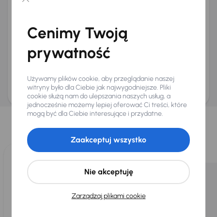
Chcę otrzymywać informacje o ofertach rabatowych
Na e-mail
(opcjonalnie)
Cenimy Twoją
Na numer telefonu
(opcjonalnie)
prywatność
Wyślij zapytanie
Zwracamy uwagę, że umówienie spotkania nie jest równoznaczne z rezerwacją
ani zagwarantowaną dostępnością pojazdu. AURES Holdings a.s., z siedzibą
Używamy plików cookie, aby przeglądanie naszej
Dopraváků 874/15, Čimice, 184 00 Praga 8, będzie przechowywać i przetwarzać
Twoje dane osobowe zgodnie z zasadami ochrony i przetwarzania
danych
witryny było dla Ciebie jak najwygodniejsze. Pliki
osobowych
.
cookie służą nam do ulepszania naszych usług, a
jednocześnie możemy lepiej oferować Ci treści, które
Wybraliśmy dla Ciebie
mogą być dla Ciebie interesujące i przydatne.
Wybieramy dla Ciebie
najlepsze pojazdy
z naszej oferty. Kupimy
dla Ciebie
do 400 pojazdów
każdego dnia.
Zaakceptuj wszystko
Nie akceptuję
Zarządzaj plikami cookie