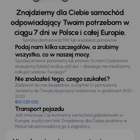
Znajdziemy dla Ciebie samochód
odpowiadający Twoim potrzebom w
ciągu 7 dni w Polsce i całej Europie.
Spróbuj dostosować filtr lub wyszukać ponownie.
Podaj nam kilka szczegółów, a zrobimy
wszystko, co w naszej mocy.
Spróbuj zmienić parametry lub zostaw to nam! Codziennie
skupujemy [[dailyCarsBuy-pl]] aut – dlaczego nie mielibyśmy
odkupić właśnie Twojego?
Nie znalazłeś tego, czego szukałeś?
Zadzwoń do nas bezpłatnie, a chętnie Ci pomożemy.
Jesteśmy do Twojej dyspozycji codziennie w godzinach 8:00 -
21:00
800 033 000
Transport pojazdu
Jeśli interesuje Cię konkretny samochód gdziekolwiek w
Europie, wyślij nam link! Znajdziemy dla Ciebie podobny w
Polsce lub sprowadzimy go z zagranicy.