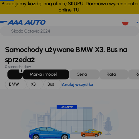
BMW
X3
Bus
Anuluj wszystko
Przebijemy każdą inną ofertę SKUPU. Darmowa wycena auta
online
TU
.
Samochody używane BMW X3, Bus na
sprzedaż
0 samochodów
3
Marka i model
Cena
Rata
R
BMW
X3
Bus
Anuluj wszystko