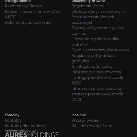
Obsługa klienta
Dokumenty prawne
Reklamacje/Skarga
Regulamin strony
Rzecznik praw klientów AAA
Obsługa danych osobowych
AUTO
Przetwarzanie danych
Dokumenty do pobrania
osobowych
Zasady korzystania z plików
cookies
Ustawienia plików cookie
DataAct
Cennik sprzedaży dodatkowej
Regulacje dot. płatności
gotówką
Strategia podatkowa
Informacja o realizowanej
strategii podatkowej za rok
2022
Informacja o realizowanej
strategii podatkowej za rok
2023
Kontakty
Inne linki
Kontakty
Wyszukiwanie
Kontakty dla mediów
Whistleblowing Policy
Jesteśmy częścią grupy