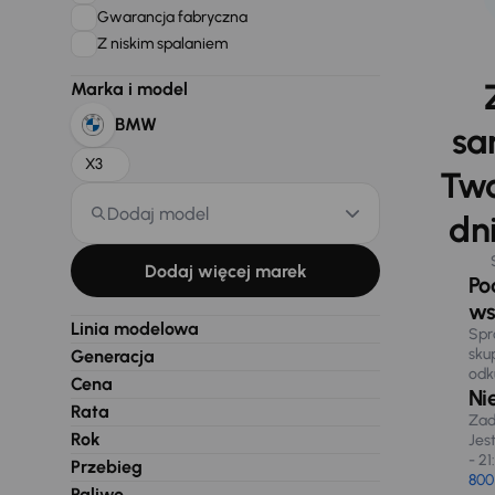
Gwarancja fabryczna
Z niskim spalaniem
Marka i model
BMW
sa
X3
Two
Dodaj model
dni
Dodaj więcej marek
Po
ws
Linia modelowa
Spr
sku
Generacja
odk
Cena
Ni
Rata
Zad
Rok
Jes
- 21
Przebieg
800
Paliwo