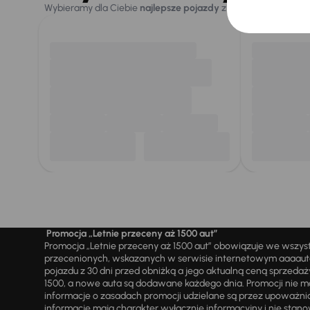
Wybieramy dla Ciebie
najlepsze pojazdy
z naszej oferty. Kupi
Promocja „Letnie przeceny aż 1500 aut”
Promocja „Letnie przeceny aż 1500 aut” obowiązuje we wszy
przecenionych, wskazanych w serwisie internetowym aaaauto.
pojazdu z 30 dni przed obniżką a jego aktualną ceną sprzeda
1500, a nowe auta są dodawane każdego dnia. Promocji nie m
informacje o zasadach promocji udzielane są przez upowa
informacje mają charakter wyłącznie informacyjny i nie stanow