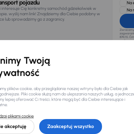
ansport pojazdu
Na 
li interesuje Cię konkretny samochód gdziekolwiek w
Na 
opie, wyślij nam link! Znajdziemy dla Ciebie podobny w
sce lub sprowadzimy go z zagranicy.
Zwracamy u
zagwaranto
874/15, Či
osobowe z
nimy Twoją
ywatność
y plików cookie, aby przeglądanie naszej witryny było dla Ciebie jak
odniejsze. Pliki cookie służą nam do ulepszania naszych usług, a jednocz
 lepiej oferować Ci treści, które mogą być dla Ciebie interesujące i
atne.
zaj plikami cookie
Ciebie
ie akceptuję
Zaakceptuj wszystko