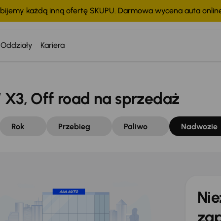
bijemy każdą inną ofertę SKUPU. Darmowa wycena auta onli
Oddziały
Kariera
3, Off road na sprzedaż
Rok
Przebieg
Paliwo
Nadwozie
Nie
zap