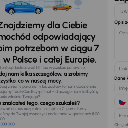
W
Opis 
Znajdziemy dla Ciebie
Opi
mochód odpowiadający
im potrzebom w ciągu 7
 w Polsce i całej Europie.
Spróbuj dostosować filtr lub wyszukać ponownie.
Link
daj nam kilka szczegółów, a zrobimy
Dane 
zystko, co w naszej mocy.
óbuj zmienić parametry lub zostaw to nam! Codziennie
Imię
pujemy [[dailyCarsBuy-pl]] aut – dlaczego nie mielibyśmy
upić właśnie Twojego?
e znalazłeś tego, czego szukałeś?
zwoń do nas bezpłatnie, a chętnie Ci pomożemy.
teśmy do Twojej dyspozycji codziennie w godzinach 8:00
E-m
:00
 033 000
Chcę o