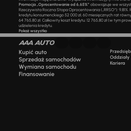
Promocja „Oprocentowanie od 6,65%”
obowiązuje we wszystk
Rzeczywista Roczna Stopa Oprocentowania („RRSO“): 9,81%. R
kredytu konsumenckiego 52 000 zł, 60 miesięcznych rat równy
64 765,80 zł. Całkowity koszt kredytu: 12 765,80 zł (w tym prowi
udzielenia kredytu.
Pokaż wszystko
Kupić auto
Przedsiębi
Oddziały
Sprzedaż samochodów
Kariera
Wymiana samochodu
Finansowanie