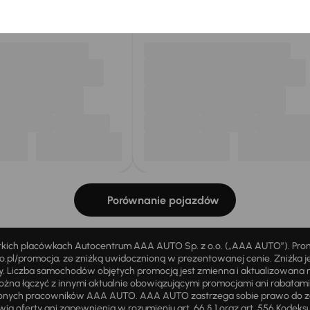
my dla Ciebie
do 400 pojazdów
każdego dnia.
Porównanie pojazdów
stkich placówkach Autocentrum AAA AUTO Sp. z o.o. („AAA AUTO”). Pr
pl/promocja, ze zniżką uwidocznioną w prezentowanej cenie. Zniżka je
ży. Liczba samochodów objętych promocją jest zmienna i aktualizowana 
ożna łączyć z innymi aktualnie obowiązującymi promocjami ani rabatam
żnionych pracowników AAA AUTO. AAA AUTO zastrzega sobie prawo do 
ią oferty ani zapewnienia w rozumieniu art. 66 § 1 oraz art. 556 Kodeks