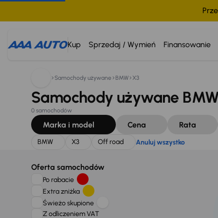
Prze
Szukam:
BMW
X3
Off road
Anuluj wszystko
Kup
Sprzedaj / Wymień
Finansowanie
Samochody używane
BMW
X3
Samochody używane BMW X
0 samochodów
Marka i model
Cena
Rata
BMW
X3
Off road
Anuluj wszystko
Oferta samochodów
Po rabacie
Extra zniżka
Świeżo skupione
Z odliczeniem VAT