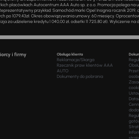
ich placówkach Autocentrum AAA Auto sp. z o.o. Promocja polega na ud
eprezentatywny przykład: Samochód marki Opel Insignia rocznik 2019, 
ch po 1079,43zł. Okres obowiązywania umowy: 60 miesięcy. Oprocentowan
zja za udzielenie kredytu 1 040,00 zł, odsetki 11 725,80 zł). Wyliczenie n
orcy i firmy
Obsługa klienta
Doku
Reklamacje/Skarga
Regu
Rzecznik praw klientów AAA
Obsł
AUTO
Prze
Dokumenty do pobrania
osob
Zasad
cook
Usta
Data
Cenn
doda
Regul
gotó
Stra
Infor
strat