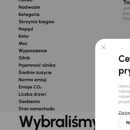
Tr
Nadwozie
Jeś
Eur
Kategoria
Pol
Skrzynia biegów
Napęd
Kolor
Moc
Wyposażenie
Ce
Silnik
Pojemność silnika
pr
Średnie zużycie
Norma emisji
Używam
Emisje CO₂
najwyg
Liczba drzwi
możemy
Siedzenia
przyd
Stan samochodu
Zarząd
Wybraliśmy dla 
N