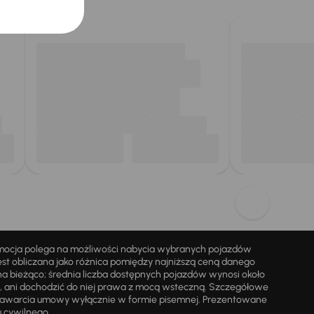
omocja polega na możliwości nabycia wybranych pojazdów
st obliczana jako różnica pomiędzy najniższą ceną danego
na bieżąco; średnia liczba dostępnych pojazdów wynosi około
i, ani dochodzić do niej prawa z mocą wsteczną. Szczegółowe
zawarcia umowy wyłącznie w formie pisemnej. Prezentowane
u cywilnego.