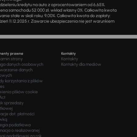
zieleniu kredytu na auto z oprocentowaniem od 6,65%.
cena samochodu 52 000 zł, wkład własny 0%. Całkowita kwota
ie stałe w skali roku: 9,00%. Całkowita kwota do zapłaty:
a dzień 11.12.2025 r. Zawarcie ubezpieczenia nie jest warunkiem
menty prawne
Kontakty
lamin strony
Kontakty
uga danych osobowych
Kontakty dla mediów
twarzanie danych
owych
y korzystania z plików
ies
wienia plików cookie
Act
ik sprzedaży
tkowej
acje dot. płatności
wką
tegia podatkowa
macja o realizowanej
egii podatkowej za rok