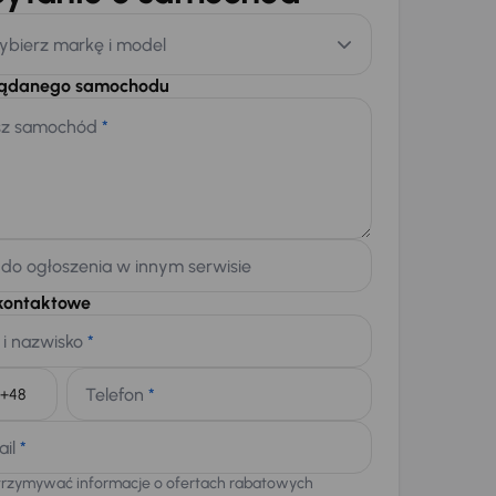
ybierz markę i model
żądanego samochodu
sz samochód
*
 do ogłoszenia w innym serwisie
kontaktowe
 i nazwisko
*
Telefon
*
+48
ail
*
trzymywać informacje o ofertach rabatowych