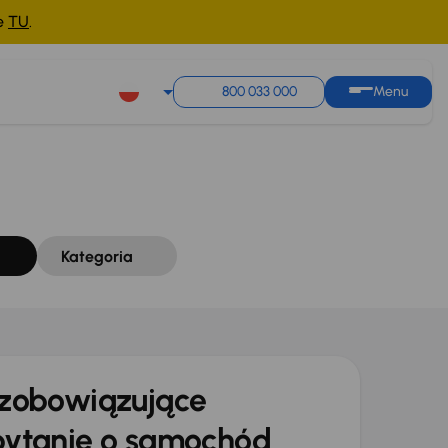
ne
TU
.
Sortuj według
Zapisz wyszukiwanie
800 033 000
Menu
Kategoria
zobowiązujące
ytanie o samochód