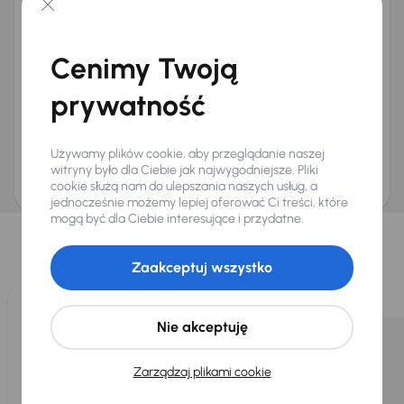
+48
E-mail
*
Chcę otrzymywać informacje o ofertach rabatowych
Cenimy Twoją
Na e-mail
(opcjonalnie)
Na numer telefonu
(opcjonalnie)
prywatność
Wyślij zapytanie
Zwracamy uwagę, że umówienie spotkania nie jest równoznaczne z rezerwacją
Używamy plików cookie, aby przeglądanie naszej
ani zagwarantowaną dostępnością pojazdu. AURES Holdings a.s., z siedzibą
Dopraváků 874/15, Čimice, 184 00 Praga 8, będzie przechowywać i przetwarzać
witryny było dla Ciebie jak najwygodniejsze. Pliki
Twoje dane osobowe zgodnie z zasadami ochrony i przetwarzania
danych
cookie służą nam do ulepszania naszych usług, a
osobowych
.
jednocześnie możemy lepiej oferować Ci treści, które
Wybraliśmy dla Ciebie
mogą być dla Ciebie interesujące i przydatne.
Wybieramy dla Ciebie
najlepsze pojazdy
z naszej oferty. Kupimy
Zaakceptuj wszystko
dla Ciebie
do 400 pojazdów
każdego dnia.
Nie akceptuję
Zarządzaj plikami cookie