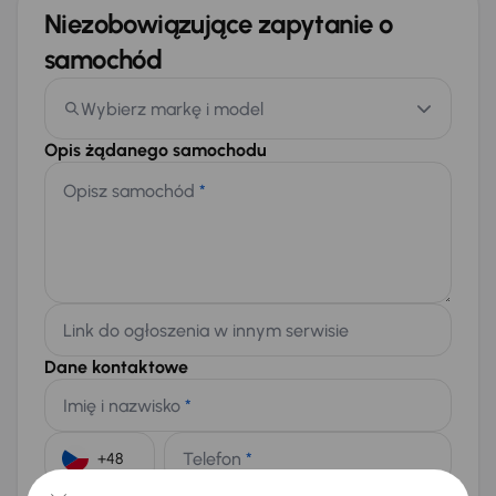
Niezobowiązujące zapytanie o
samochód
Wybierz markę i model
Opis żądanego samochodu
Opisz samochód
*
Link do ogłoszenia w innym serwisie
Dane kontaktowe
Imię i nazwisko
*
Telefon
*