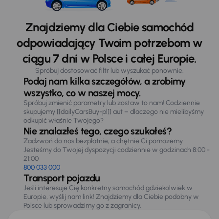
Znajdziemy dla Ciebie samochód
odpowiadający Twoim potrzebom w
ciągu 7 dni w Polsce i całej Europie.
Spróbuj dostosować filtr lub wyszukać ponownie.
Podaj nam kilka szczegółów, a zrobimy
wszystko, co w naszej mocy.
Spróbuj zmienić parametry lub zostaw to nam! Codziennie
skupujemy [[dailyCarsBuy-pl]] aut – dlaczego nie mielibyśmy
odkupić właśnie Twojego?
Nie znalazłeś tego, czego szukałeś?
Zadzwoń do nas bezpłatnie, a chętnie Ci pomożemy.
Jesteśmy do Twojej dyspozycji codziennie w godzinach 8:00 -
21:00
800 033 000
Transport pojazdu
Jeśli interesuje Cię konkretny samochód gdziekolwiek w
Europie, wyślij nam link! Znajdziemy dla Ciebie podobny w
Polsce lub sprowadzimy go z zagranicy.