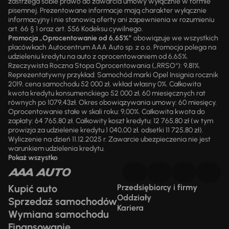
zastrzega sobie prawo do zawarcia umowy wyłącznie w formie
pisemnej. Prezentowane informacje mają charakter wyłącznie
informacyjny i nie stanowią oferty ani zapewnienia w rozumieniu
art. 66 § 1 oraz art. 556 Kodeksu cywilnego.
Promocja „Oprocentowanie od 6,65%”
obowiązuje we wszystkich
placówkach Autocentrum AAA Auto sp. z o.o. Promocja polega na
udzieleniu kredytu na auto z oprocentowaniem od 6,65%.
Rzeczywista Roczna Stopa Oprocentowania („RRSO“): 9,81%.
Reprezentatywny przykład: Samochód marki Opel Insignia rocznik
2019, cena samochodu 52 000 zł, wkład własny 0%. Całkowita
kwota kredytu konsumenckiego 52 000 zł, 60 miesięcznych rat
równych po 1079,43zł. Okres obowiązywania umowy: 60 miesięcy.
Oprocentowanie stałe w skali roku: 9,00%. Całkowita kwota do
zapłaty: 64 765,80 zł. Całkowity koszt kredytu: 12 765,80 zł (w tym
prowizja za udzielenie kredytu 1 040,00 zł, odsetki 11 725,80 zł).
Wyliczenie na dzień 11.12.2025 r. Zawarcie ubezpieczenia nie jest
warunkiem udzielenia kredytu.
Pokaż wszystko
Kupić auto
Przedsiębiorcy i firmy
Oddziały
Sprzedaż samochodów
Kariera
Wymiana samochodu
Finansowanie