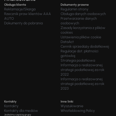
Obsługa klienta
Dokumenty prawne
Reklamacje/Skarga
Regulamin strony
Rzecznik praw klientów AAA
Obsługa danych osobowych
AUTO
Przetwarzanie danych
Dokumenty do pobrania
osobowych
Zasady korzystania z plików
cookies
Ustawienia plików cookie
DataAct
Cennik sprzedaży dodatkowej
Regulacje dot. płatności
gotówką
Strategia podatkowa
Informacja o realizowanej
strategii podatkowej za rok
2022
Informacja o realizowanej
strategii podatkowej za rok
2023
Kontakty
Inne linki
Kontakty
Wyszukiwanie
Kontakty dla mediów
Whistleblowing Policy
Jesteśmy częścią grupy