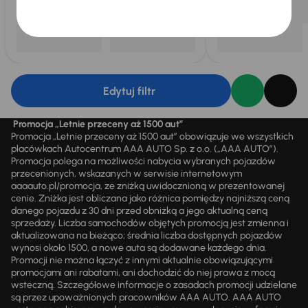
Edytuj filtr
Promocja „Letnie przeceny aż 1500 aut”
Promocja „Letnie przeceny aż 1500 aut” obowiązuje we wszystkich
placówkach Autocentrum AAA AUTO Sp. z o.o. („AAA AUTO”).
Promocja polega na możliwości nabycia wybranych pojazdów
przecenionych, wskazanych w serwisie internetowym
aaaauto.pl/promocja, ze zniżką uwidocznioną w prezentowanej
cenie. Zniżka jest obliczana jako różnica pomiędzy najniższą ceną
danego pojazdu z 30 dni przed obniżką a jego aktualną ceną
sprzedaży. Liczba samochodów objętych promocją jest zmienna i
aktualizowana na bieżąco; średnia liczba dostępnych pojazdów
wynosi około 1500, a nowe auta są dodawane każdego dnia.
Promocji nie można łączyć z innymi aktualnie obowiązującymi
promocjami ani rabatami, ani dochodzić do niej prawa z mocą
wsteczną. Szczegółowe informacje o zasadach promocji udzielane
są przez upoważnionych pracowników AAA AUTO. AAA AUTO