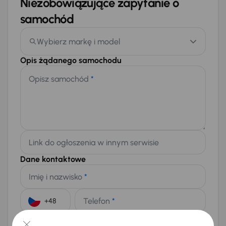
Niezobowiązujące zapytanie o
samochód
Wybierz markę i model
Opis żądanego samochodu
Opisz samochód
*
Link do ogłoszenia w innym serwisie
Dane kontaktowe
Imię i nazwisko
*
Telefon
*
+48
E-mail
*