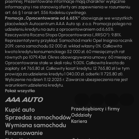
pisemnej. Prezentowane informacje mają charakter wyłącznie
informacyjny i nie stanowią oferty ani zapewnienia w rozumieniu
art. 66 § 1 oraz art. 556 Kodeksu cywilnego.
Promocja „Oprocentowanie od 6,65%”
obowiązuje we wszystkich
placówkach Autocentrum AAA Auto sp. z o.o. Promocja polega na
udzieleniu kredytu na auto z oprocentowaniem od 6,65%.
Rzeczywista Roczna Stopa Oprocentowania („RRSO“): 9,81%.
Reprezentatywny przykład: Samochód marki Opel Insignia rocznik
2019, cena samochodu 52 000 zł, wkład własny 0%. Całkowita
kwota kredytu konsumenckiego 52 000 zł, 60 miesięcznych rat
równych po 1079,43zł. Okres obowiązywania umowy: 60 miesięcy.
Oprocentowanie stałe w skali roku: 9,00%. Całkowita kwota do
zapłaty: 64 765,80 zł. Całkowity koszt kredytu: 12 765,80 zł (w tym
prowizja za udzielenie kredytu 1 040,00 zł, odsetki 11 725,80 zł).
Wyliczenie na dzień 11.12.2025 r. Zawarcie ubezpieczenia nie jest
warunkiem udzielenia kredytu.
Pokaż wszystko
Kupić auto
Przedsiębiorcy i firmy
Oddziały
Sprzedaż samochodów
Kariera
Wymiana samochodu
Finansowanie