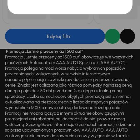
Edytuj filtr
Promocja „Letnie przeceny aż 1500 aut”
Promocja „Letnie przeceny aż 1500 aut” obowiązuje we wszystkich
placówkach Autocentrum AAA AUTO Sp. z o.o. („AAA AUTO”).
Promocja polega na możliwości nabycia wybranych pojazdów
przecenionych, wskazanych w serwisie internetowym
aaaauto.pl/promocja, ze zniżką uwidocznioną w prezentowanej
cenie. Zniżka jest obliczana jako różnica pomiędzy najniższą ceną
danego pojazdu z 30 dni przed obniżką a jego aktualną ceną
sprzedaży. Liczba samochodów objętych promocją jest zmienna i
aktualizowana na bieżąco; średnia liczba dostępnych pojazdów
wynosi około 1500, a nowe auta są dodawane każdego dnia.
Promocji nie można łączyć z innymi aktualnie obowiązującymi
promocjami ani rabatami, ani dochodzić do niej prawa z mocą
wsteczną. Szczegółowe informacje o zasadach promocji udzielane
są przez upoważnionych pracowników AAA AUTO. AAA AUTO
zastrzega sobie prawo do zawarcia umowy wyłącznie w formie