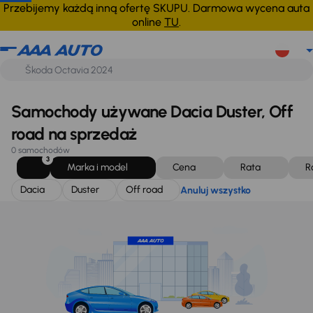
Dacia
Duster
Off road
Anuluj wszystko
Przebijemy każdą inną ofertę SKUPU. Darmowa wycena auta
online
TU
.
Samochody używane Dacia Duster, Off
road na sprzedaż
0 samochodów
3
Marka i model
Cena
Rata
R
Dacia
Duster
Off road
Anuluj wszystko