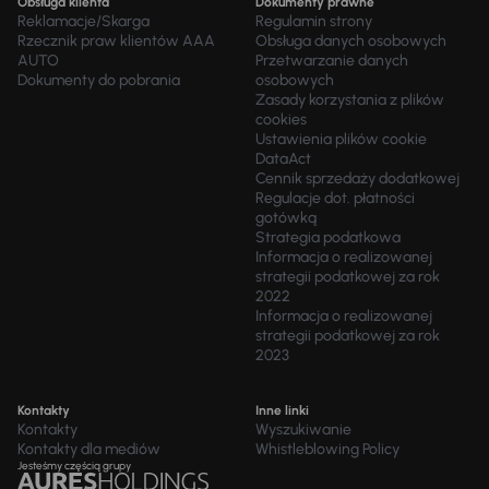
Obsługa klienta
Dokumenty prawne
Reklamacje/Skarga
Regulamin strony
Rzecznik praw klientów AAA
Obsługa danych osobowych
AUTO
Przetwarzanie danych
Dokumenty do pobrania
osobowych
Zasady korzystania z plików
cookies
Ustawienia plików cookie
DataAct
Cennik sprzedaży dodatkowej
Regulacje dot. płatności
gotówką
Strategia podatkowa
Informacja o realizowanej
strategii podatkowej za rok
2022
Informacja o realizowanej
strategii podatkowej za rok
2023
Kontakty
Inne linki
Kontakty
Wyszukiwanie
Kontakty dla mediów
Whistleblowing Policy
Jesteśmy częścią grupy