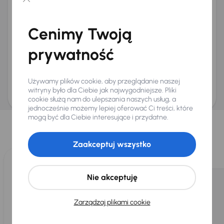
Chcę otrzymywać informacje o ofertach rabatowych
Na e-mail
(opcjonalnie)
Cenimy Twoją
Na numer telefonu
(opcjonalnie)
prywatność
Wyślij zapytanie
Zwracamy uwagę, że umówienie spotkania nie jest równoznaczne z rezerwacją
ani zagwarantowaną dostępnością pojazdu. AURES Holdings a.s., z siedzibą
Używamy plików cookie, aby przeglądanie naszej
Dopraváků 874/15, Čimice, 184 00 Praga 8, będzie przechowywać i przetwarzać
Twoje dane osobowe zgodnie z zasadami ochrony i przetwarzania
danych
witryny było dla Ciebie jak najwygodniejsze. Pliki
osobowych
.
cookie służą nam do ulepszania naszych usług, a
jednocześnie możemy lepiej oferować Ci treści, które
Wybraliśmy dla Ciebie
mogą być dla Ciebie interesujące i przydatne.
Wybieramy dla Ciebie
najlepsze pojazdy
z naszej oferty. Kupimy
dla Ciebie
do 400 pojazdów
każdego dnia.
Zaakceptuj wszystko
Nie akceptuję
Zarządzaj plikami cookie