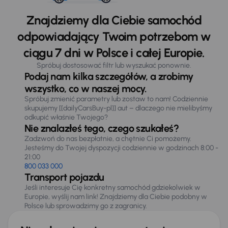
Znajdziemy dla Ciebie samochód
odpowiadający Twoim potrzebom w
ciągu 7 dni w Polsce i całej Europie.
Spróbuj dostosować filtr lub wyszukać ponownie.
Podaj nam kilka szczegółów, a zrobimy
wszystko, co w naszej mocy.
Spróbuj zmienić parametry lub zostaw to nam! Codziennie
skupujemy [[dailyCarsBuy-pl]] aut – dlaczego nie mielibyśmy
odkupić właśnie Twojego?
Nie znalazłeś tego, czego szukałeś?
Zadzwoń do nas bezpłatnie, a chętnie Ci pomożemy.
Jesteśmy do Twojej dyspozycji codziennie w godzinach 8:00 -
21:00
800 033 000
Transport pojazdu
Jeśli interesuje Cię konkretny samochód gdziekolwiek w
Europie, wyślij nam link! Znajdziemy dla Ciebie podobny w
Polsce lub sprowadzimy go z zagranicy.