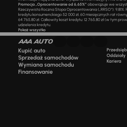
Promocja „Oprocentowanie od 6,65%”
obowiązuje we wszystk
Rzeczywista Roczna Stopa Oprocentowania („RRSO“): 9,81%. R
kredytu konsumenckiego 52 000 zł, 60 miesięcznych rat równy
64 765,80 zł. Całkowity koszt kredytu: 12 765,80 zł (w tym prowi
udzielenia kredytu.
Pokaż wszystko
Kupić auto
Przedsiębi
Oddziały
Sprzedaż samochodów
Kariera
Wymiana samochodu
Finansowanie