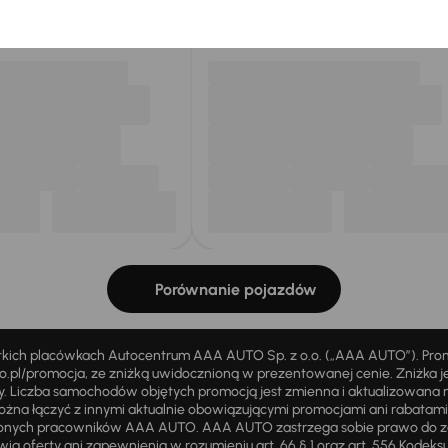
my dla Ciebie
do 400 pojazdów
każdego dnia.
Porównanie pojazdów
stkich placówkach Autocentrum AAA AUTO Sp. z o.o. („AAA AUTO”). Pr
pl/promocja, ze zniżką uwidocznioną w prezentowanej cenie. Zniżka je
ży. Liczba samochodów objętych promocją jest zmienna i aktualizowana 
ożna łączyć z innymi aktualnie obowiązującymi promocjami ani rabatam
żnionych pracowników AAA AUTO. AAA AUTO zastrzega sobie prawo do 
ią oferty ani zapewnienia w rozumieniu art. 66 § 1 oraz art. 556 Kodeks