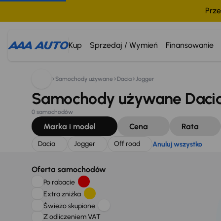
Prze
Szukam:
Dacia
Jogger
Off road
Anuluj wszystko
Kup
Sprzedaj / Wymień
Finansowanie
Samochody używane
Dacia
Jogger
Samochody używane Dacia 
0 samochodów
Marka i model
Cena
Rata
Dacia
Jogger
Off road
Anuluj wszystko
Oferta samochodów
Po rabacie
Extra zniżka
Świeżo skupione
Z odliczeniem VAT