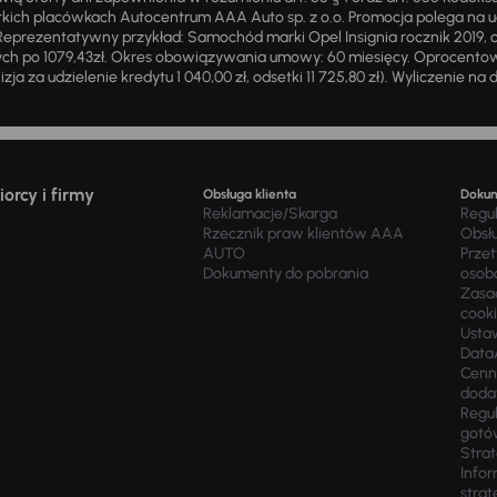
ich placówkach Autocentrum AAA Auto sp. z o.o. Promocja polega na ud
eprezentatywny przykład: Samochód marki Opel Insignia rocznik 2019, 
ch po 1079,43zł. Okres obowiązywania umowy: 60 miesięcy. Oprocentowan
zja za udzielenie kredytu 1 040,00 zł, odsetki 11 725,80 zł). Wyliczenie n
orcy i firmy
Obsługa klienta
Doku
Reklamacje/Skarga
Regu
Rzecznik praw klientów AAA
Obsł
AUTO
Prze
Dokumenty do pobrania
osob
Zasad
cook
Usta
Data
Cenn
doda
Regul
gotó
Stra
Infor
strat