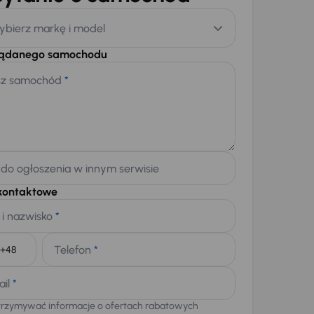
ybierz markę i model
żądanego samochodu
sz samochód
*
 do ogłoszenia w innym serwisie
kontaktowe
 i nazwisko
*
Telefon
*
+48
ail
*
trzymywać informacje o ofertach rabatowych