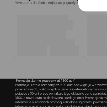
Wybieramy dla Ciebie
najlepsze pojazdy
z naszej oferty. Kupi
Promocja „Letnie przeceny aż 1500 aut”
Promocja „Letnie przeceny aż 1500 aut” obowiązuje we wszy
przecenionych, wskazanych w serwisie internetowym aaaauto.
pojazdu z 30 dni przed obniżką a jego aktualną ceną sprzeda
1500, a nowe auta są dodawane każdego dnia. Promocji nie m
informacje o zasadach promocji udzielane są przez upowa
informacje mają charakter wyłącznie informacyjny i nie stanow