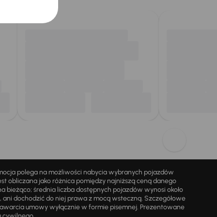
omocja polega na możliwości nabycia wybranych pojazdów
st obliczana jako różnica pomiędzy najniższą ceną danego
na bieżąco; średnia liczba dostępnych pojazdów wynosi około
i, ani dochodzić do niej prawa z mocą wsteczną. Szczegółowe
zawarcia umowy wyłącznie w formie pisemnej. Prezentowane
u cywilnego.