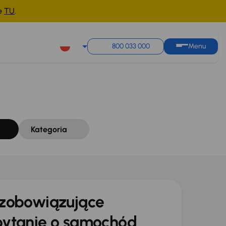
ne
TU
.
Sortuj według
Zapisz wyszukiwanie
800 033 000
Menu
Kategoria
zobowiązujące
ytanie o samochód