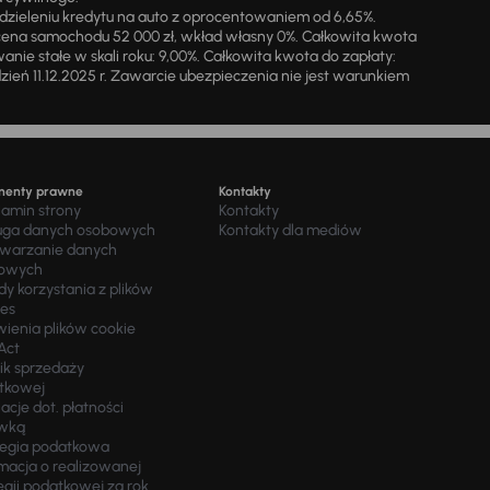
zieleniu kredytu na auto z oprocentowaniem od 6,65%.
cena samochodu 52 000 zł, wkład własny 0%. Całkowita kwota
ie stałe w skali roku: 9,00%. Całkowita kwota do zapłaty:
a dzień 11.12.2025 r. Zawarcie ubezpieczenia nie jest warunkiem
menty prawne
Kontakty
lamin strony
Kontakty
uga danych osobowych
Kontakty dla mediów
twarzanie danych
owych
y korzystania z plików
ies
wienia plików cookie
Act
ik sprzedaży
tkowej
acje dot. płatności
wką
tegia podatkowa
macja o realizowanej
egii podatkowej za rok