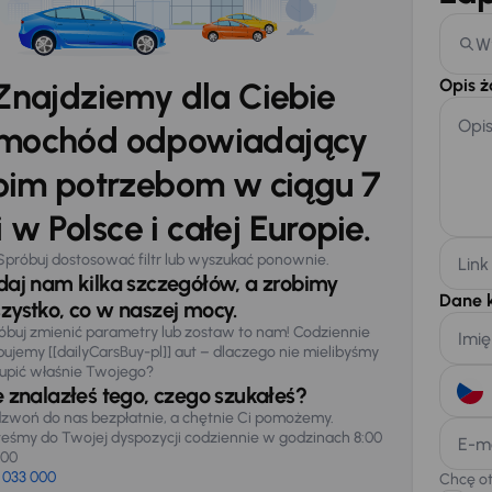
W
Opis 
Znajdziemy dla Ciebie
Opi
mochód odpowiadający
im potrzebom w ciągu 7
 w Polsce i całej Europie.
Spróbuj dostosować filtr lub wyszukać ponownie.
Link
daj nam kilka szczegółów, a zrobimy
Dane 
zystko, co w naszej mocy.
óbuj zmienić parametry lub zostaw to nam! Codziennie
Imię
pujemy [[dailyCarsBuy-pl]] aut – dlaczego nie mielibyśmy
upić właśnie Twojego?
e znalazłeś tego, czego szukałeś?
zwoń do nas bezpłatnie, a chętnie Ci pomożemy.
teśmy do Twojej dyspozycji codziennie w godzinach 8:00
E-m
:00
 033 000
Chcę o