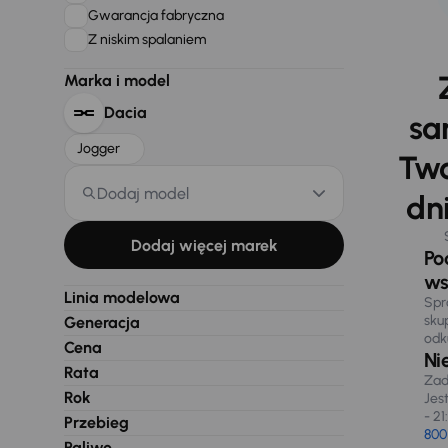
Gwarancja fabryczna
Z niskim spalaniem
Marka i model
Dacia
sa
Jogger
Two
Dodaj model
dni
Dodaj więcej marek
Po
ws
Linia modelowa
Spr
sku
Generacja
odk
Cena
Ni
Rata
Zad
Rok
Jes
- 21
Przebieg
800
Paliwo