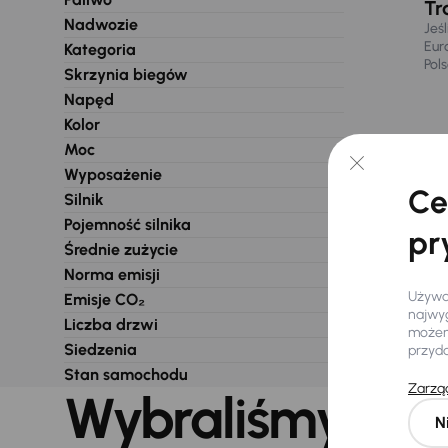
Tr
Nadwozie
Jeś
Eur
Kategoria
Pol
Skrzynia biegów
Napęd
Kolor
Moc
Wyposażenie
Ce
Silnik
Pojemność silnika
pr
Średnie zużycie
Norma emisji
Używam
Emisje CO₂
najwyg
Liczba drzwi
możemy
Siedzenia
przyd
Stan samochodu
Zarząd
Wybraliśmy dla 
N