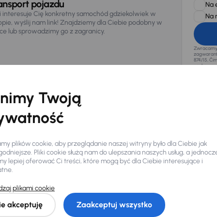
ansport pojazdu
Na 
li interesuje Cię konkretny samochód gdziekolwiek w
Na 
opie, wyślij nam link! Znajdziemy dla Ciebie podobny w
sce lub sprowadzimy go z zagranicy.
Zwracamy u
zagwaranto
874/15, Či
osobowe z
nimy Twoją
ywatność
y plików cookie, aby przeglądanie naszej witryny było dla Ciebie jak
odniejsze. Pliki cookie służą nam do ulepszania naszych usług, a jednocz
 lepiej oferować Ci treści, które mogą być dla Ciebie interesujące i
atne.
zaj plikami cookie
Ciebie
ie akceptuję
Zaakceptuj wszystko