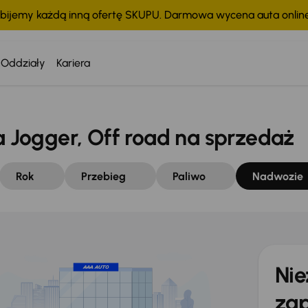
bijemy każdą inną ofertę SKUPU. Darmowa wycena auta onli
Oddziały
Kariera
Jogger, Off road na sprzedaż
Rok
Przebieg
Paliwo
Nadwozie
Nie
zap