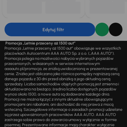
Edytuj filtr
Promocja „Letnie przeceny aż 1500 aut”
Promocja „Letnie przeceny aż 1500 aut” obowiązuje we wszystkich
placówkach Autocentrum AAA AUTO Sp. z o.o. („AAA AUTO”).
Promocja polega na możliwości nabycia wybranych pojazdów
przecenionych, wskazanych w serwisie internetowym
aaaauto.pl/promocja, ze zniżką uwidocznioną w prezentowanej
cenie. Zniżka jest obliczana jako różnica pomiędzy najniższą ceną
danego pojazdu z 30 dni przed obniżką a jego aktualną ceną
sprzedaży. Liczba samochodów objętych promocją jest zmienna i
aktualizowana na bieżąco; średnia liczba dostępnych pojazdów
wynosi około 1500, a nowe auta są dodawane każdego dnia.
Promocji nie można łączyć z innymi aktualnie obowiązującymi
promocjami ani rabatami, ani dochodzić do niej prawa z mocą
wsteczną. Szczegółowe informacje o zasadach promocji udzielane
są przez upoważnionych pracowników AAA AUTO. AAA AUTO
zastrzega sobie prawo do zawarcia umowy wyłącznie w formie
pisemnej. Prezentowane informacje mają charakter wyłącznie