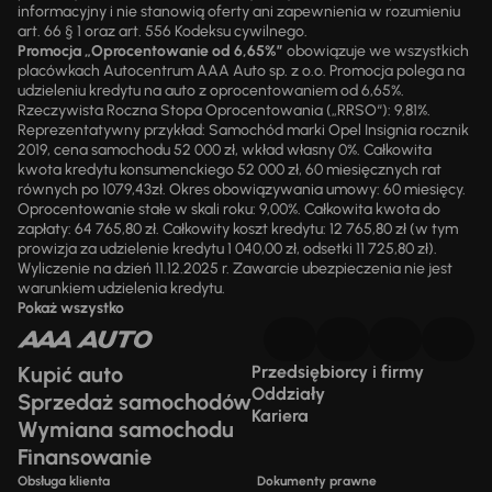
informacyjny i nie stanowią oferty ani zapewnienia w rozumieniu
art. 66 § 1 oraz art. 556 Kodeksu cywilnego.
Promocja „Oprocentowanie od 6,65%”
obowiązuje we wszystkich
placówkach Autocentrum AAA Auto sp. z o.o. Promocja polega na
udzieleniu kredytu na auto z oprocentowaniem od 6,65%.
Rzeczywista Roczna Stopa Oprocentowania („RRSO“): 9,81%.
Reprezentatywny przykład: Samochód marki Opel Insignia rocznik
2019, cena samochodu 52 000 zł, wkład własny 0%. Całkowita
kwota kredytu konsumenckiego 52 000 zł, 60 miesięcznych rat
równych po 1079,43zł. Okres obowiązywania umowy: 60 miesięcy.
Oprocentowanie stałe w skali roku: 9,00%. Całkowita kwota do
zapłaty: 64 765,80 zł. Całkowity koszt kredytu: 12 765,80 zł (w tym
prowizja za udzielenie kredytu 1 040,00 zł, odsetki 11 725,80 zł).
Wyliczenie na dzień 11.12.2025 r. Zawarcie ubezpieczenia nie jest
warunkiem udzielenia kredytu.
Pokaż wszystko
Kupić auto
Przedsiębiorcy i firmy
Oddziały
Sprzedaż samochodów
Kariera
Wymiana samochodu
Finansowanie
Obsługa klienta
Dokumenty prawne