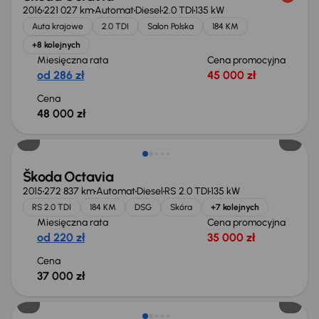
2016
221 027 km
Automat
Diesel
2.0 TDI
135 kW
Auta krajowe
2.0 TDI
Salon Polska
184 KM
+8 kolejnych
Miesięczna rata
Cena promocyjna
od 286 zł
45 000 zł
Cena
48 000 zł
Škoda Octavia
2015
272 837 km
Automat
Diesel
RS 2.0 TDI
135 kW
RS 2.0 TDI
184 KM
DSG
Skóra
+7 kolejnych
Miesięczna rata
Cena promocyjna
od 220 zł
35 000 zł
Cena
37 000 zł
Taniej o 1 000 zł