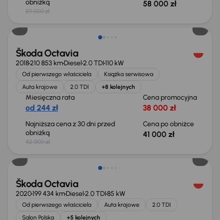
obniżką
58 000 zł
59 000 zł
Taniej o 1 000 zł
Škoda Octavia
2018
210 853 km
Diesel
2.0 TDI
110 kW
Od pierwszego właściciela
Książka serwisowa
Auta krajowe
2.0 TDI
+8 kolejnych
Miesięczna rata
Cena promocyjna
od 244 zł
38 000 zł
Najniższa cena z 30 dni przed
Cena po obniżce
obniżką
41 000 zł
42 000 zł
Możliwość odliczenia VAT
Škoda Octavia
2020
199 434 km
Diesel
2.0 TDI
85 kW
Od pierwszego właściciela
Auta krajowe
2.0 TDI
Salon Polska
+5 kolejnych