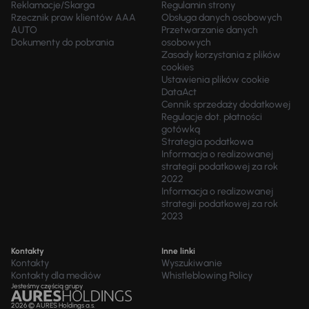
Reklamacje/Skarga
Regulamin strony
Rzecznik praw klientów AAA
Obsługa danych osobowych
AUTO
Przetwarzanie danych
Dokumenty do pobrania
osobowych
Zasady korzystania z plików
cookies
Ustawienia plików cookie
DataAct
Cennik sprzedaży dodatkowej
Regulacje dot. płatności
gotówką
Strategia podatkowa
Informacja o realizowanej
strategii podatkowej za rok
2022
Informacja o realizowanej
strategii podatkowej za rok
2023
Kontakty
Inne linki
Kontakty
Wyszukiwanie
Kontakty dla mediów
Whistleblowing Policy
Jesteśmy częścią grupy
2026 © AURES Holdings a.s.