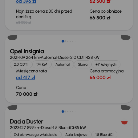
od 396 zł
62 500 zł
Najniższa cena z 30 dni przed
Cena po obniżce
obniżką
66 500 zł
68 000 zł
Opel Insignia
2021
109 264 km
Automat
Diesel
2.0 CDTI
128 kW
2.0 CDTI
174 KM
Automat
Skóra
+7 kolejnych
Miesięczna rata
Cena promocyjna
od 417 zł
66 000 zł
Cena
70 000 zł
Możliwość odliczenia VAT
Dacia Duster
2023
127 899 km
Diesel
1.5 Blue dCi
85 kW
Od pierwszego właściciela
Auta krajowe
1.5 Blue dCi