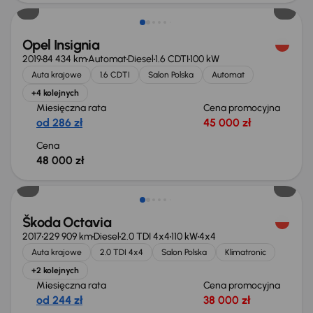
Opel Insignia
2019
84 434 km
Automat
Diesel
1.6 CDTI
100 kW
Auta krajowe
1.6 CDTI
Salon Polska
Automat
+4 kolejnych
Miesięczna rata
Cena promocyjna
od 286 zł
45 000 zł
Cena
48 000 zł
Škoda Octavia
2017
229 909 km
Diesel
2.0 TDI 4x4
110 kW
4x4
Auta krajowe
2.0 TDI 4x4
Salon Polska
Klimatronic
+2 kolejnych
Miesięczna rata
Cena promocyjna
od 244 zł
38 000 zł