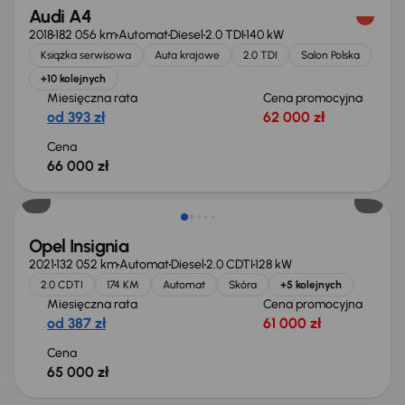
Audi A4
2018
182 056 km
Automat
Diesel
2.0 TDI
140 kW
Książka serwisowa
Auta krajowe
2.0 TDI
Salon Polska
+10 kolejnych
Miesięczna rata
Cena promocyjna
od 393 zł
62 000 zł
Cena
66 000 zł
Opel Insignia
2021
132 052 km
Automat
Diesel
2.0 CDTI
128 kW
2.0 CDTI
174 KM
Automat
Skóra
+5 kolejnych
Miesięczna rata
Cena promocyjna
od 387 zł
61 000 zł
Cena
65 000 zł