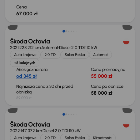
Cena
67 000 zł
Taniej o 1 000 zł
Škoda Octavia
2021
228 212 km
Automat
Diesel
2.0 TDI
110 kW
Auta krajowe
2.0 TDI
Salon Polska
Automat
+5 kolejnych
Miesięczna rata
Cena promocyjna
od 345 zł
55 000 zł
Najniższa cena z 30 dni przed
Cena po obniżce
obniżką
58 000 zł
59 000 zł
Škoda Octavia
2022
147 372 km
Diesel
2.0 TDI
110 kW
Auta krajowe
2.0 TDI
Salon Polska
Klimatronic