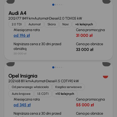
Audi A4
2012
177 849 km
Automat
Diesel
2.0 TDI
105 kW
2.0 TDI
Automat
Skóra
Navi
+6 kolejnych
Miesięczna rata
Cena promocyjna
od 196 zł
31 000 zł
Najniższa cena z 30 dni przed
Cena po obniżce
obniżką
33 000 zł
35 000 zł
Taniej o 1 000 zł
Opel Insignia
2021
68 811 km
Automat
Diesel
1.5 CDTI
90 kW
Od pierwszego właściciela
Książka serwisowa
Auta krajowe
1.5 CDTI
+10 kolejnych
Miesięczna rata
Cena promocyjna
od 345 zł
55 000 zł
Najniższa cena z 30 dni przed
Cena po obniżce