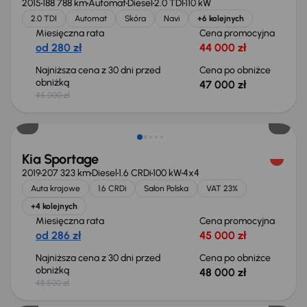
2015
188 788 km
Automat
Diesel
2.0 TDI
110 kW
2.0 TDI
Automat
Skóra
Navi
+6 kolejnych
Miesięczna rata
Cena promocyjna
od 280 zł
44 000 zł
Najniższa cena z 30 dni przed
Cena po obniżce
obniżką
47 000 zł
45 000 zł
Taniej o 500 zł
Kia Sportage
2019
207 323 km
Diesel
1.6 CRDi
100 kW
4x4
Auta krajowe
1.6 CRDi
Salon Polska
VAT 23%
+4 kolejnych
Miesięczna rata
Cena promocyjna
od 286 zł
45 000 zł
Najniższa cena z 30 dni przed
Cena po obniżce
obniżką
48 000 zł
48 500 zł
Taniej o 2 000 zł