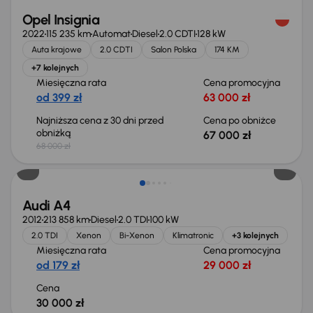
Opel Insignia
2022
115 235 km
Automat
Diesel
2.0 CDTI
128 kW
Auta krajowe
2.0 CDTI
Salon Polska
174 KM
+7 kolejnych
Miesięczna rata
Cena promocyjna
od 399 zł
63 000 zł
Najniższa cena z 30 dni przed
Cena po obniżce
obniżką
67 000 zł
68 000 zł
Świeżo skupione
Audi A4
2012
213 858 km
Diesel
2.0 TDI
100 kW
2.0 TDI
Xenon
Bi-Xenon
Klimatronic
+3 kolejnych
Miesięczna rata
Cena promocyjna
od 179 zł
29 000 zł
Cena
30 000 zł
Taniej o 1 000 zł