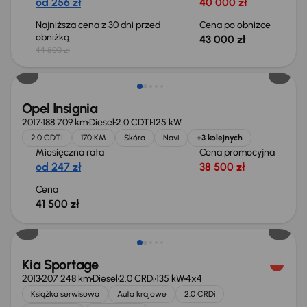
od 256 zł
40 000 zł
Najniższa cena z 30 dni przed
Cena po obniżce
obniżką
43 000 zł
44 500 zł
Opel Insignia
2017
188 709 km
Diesel
2.0 CDTI
125 kW
2.0 CDTI
170 KM
Skóra
Navi
+3 kolejnych
Miesięczna rata
Cena promocyjna
od 247 zł
38 500 zł
Cena
41 500 zł
Taniej o 500 zł
Kia Sportage
2013
207 248 km
Diesel
2.0 CRDi
135 kW
4x4
Książka serwisowa
Auta krajowe
2.0 CRDi