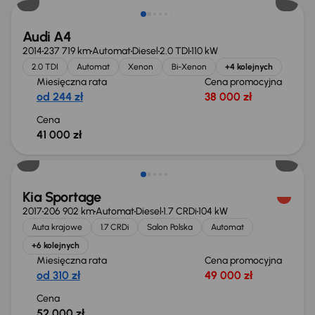
Audi A4
2014
237 719 km
Automat
Diesel
2.0 TDI
110 kW
2.0 TDI
Automat
Xenon
Bi-Xenon
+4 kolejnych
Miesięczna rata
Cena promocyjna
od 244 zł
38 000 zł
Cena
41 000 zł
Kia Sportage
2017
206 902 km
Automat
Diesel
1.7 CRDi
104 kW
Auta krajowe
1.7 CRDi
Salon Polska
Automat
+6 kolejnych
Miesięczna rata
Cena promocyjna
od 310 zł
49 000 zł
Cena
52 000 zł