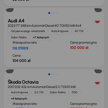
Możliwość odliczenia VAT
Audi A4
2022
77 348 km
Automat
Diesel
40 TDI
150 kW
4x4
Od pierwszego właściciela
Auta krajowe
40 TDI
Salon Polska
+7 kolejnych
Miesięczna rata
Cena promocyjna
na miarę
100 000 zł
Cena
104 000 zł
Taniej o 1 500 zł
Škoda Octavia
2017
232 432 km
Automat
Diesel
2.0 TDI
110 kW
Auta krajowe
2.0 TDI
Salon Polska
DSG
+4 kolejnych
Miesięczna rata
Cena promocyjna