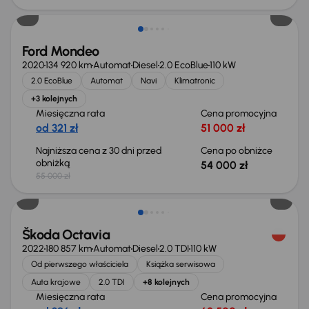
Ford Mondeo
2020
134 920 km
Automat
Diesel
2.0 EcoBlue
110 kW
2.0 EcoBlue
Automat
Navi
Klimatronic
+3 kolejnych
Miesięczna rata
Cena promocyjna
od 321 zł
51 000 zł
Najniższa cena z 30 dni przed
Cena po obniżce
obniżką
54 000 zł
55 000 zł
Świeżo skupione
Škoda Octavia
2022
180 857 km
Automat
Diesel
2.0 TDI
110 kW
Od pierwszego właściciela
Książka serwisowa
Auta krajowe
2.0 TDI
+8 kolejnych
Miesięczna rata
Cena promocyjna