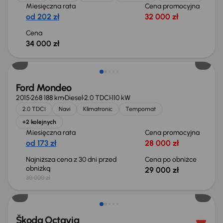
Miesięczna rata
Cena promocyjna
od 202 zł
32 000 zł
Cena
34 000 zł
Taniej o 1 000 zł
Ford Mondeo
2015
268 188 km
Diesel
2.0 TDCI
110 kW
2.0 TDCI
Navi
Klimatronic
Tempomat
+2 kolejnych
Miesięczna rata
Cena promocyjna
od 173 zł
28 000 zł
Najniższa cena z 30 dni przed
Cena po obniżce
obniżką
29 000 zł
30 000 zł
Škoda Octavia