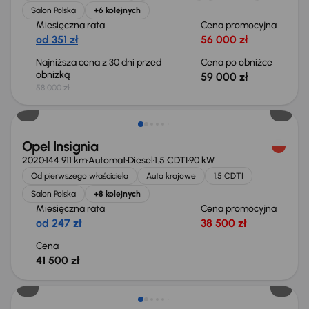
Salon Polska
+6 kolejnych
Miesięczna rata
Cena promocyjna
od 351 zł
56 000 zł
Najniższa cena z 30 dni przed
Cena po obniżce
obniżką
59 000 zł
58 000 zł
Możliwość odliczenia VAT
Opel Insignia
2020
144 911 km
Automat
Diesel
1.5 CDTI
90 kW
Od pierwszego właściciela
Auta krajowe
1.5 CDTI
Salon Polska
+8 kolejnych
Miesięczna rata
Cena promocyjna
od 247 zł
38 500 zł
Cena
41 500 zł