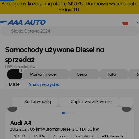
Diesel
Anuluj wszystko
Przebijemy każdą inną ofertę SKUPU. Darmowa wycena auta
online
TU
.
Samochody używane Diesel na
sprzedaż
1 159 samochodów
1
Marka i model
Cena
Rata
R
Diesel
Anuluj wszystko
Sortuj według
Zapisz wyszukiwanie
Audi A4
2012
202 705 km
Automat
Diesel
2.0 TDI
130 kW
2.0 TDI
177 KM
Automat
Klimatronic
+3 kolejnych