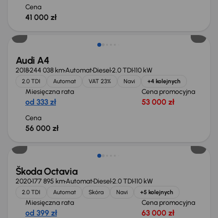
Cena
41 000 zł
Możliwość odliczenia VAT
Audi A4
2018
244 038 km
Automat
Diesel
2.0 TDI
110 kW
2.0 TDI
Automat
VAT 23%
Navi
+4 kolejnych
Miesięczna rata
Cena promocyjna
od 333 zł
53 000 zł
Cena
56 000 zł
Škoda Octavia
2020
177 895 km
Automat
Diesel
2.0 TDI
110 kW
2.0 TDI
Automat
Skóra
Navi
+5 kolejnych
Miesięczna rata
Cena promocyjna
od 399 zł
63 000 zł