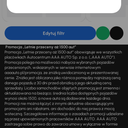
Edytuj filtr
Promocja „Letnie przeceny aż 1500 aut”
Promocja „Letnie przeceny aż 1500 aut” obowiązuje we wszystkich
placówkach Autocentrum AAA AUTO Sp. z o.o. („AAA AUTO”).
Promocja polega na możliwości nabycia wybranych pojazdów
przecenionych, wskazanych w serwisie internetowym
aaaauto.pl/promocja, ze zniżką uwidocznioną w prezentowanej
cenie. Zniżka jest obliczana jako różnica pomiędzy najniższą ceną
danego pojazdu z 30 dni przed obniżką a jego aktualną ceną
sprzedaży. Liczba samochodów objętych promocją jest zmienna i
aktualizowana na bieżąco; średnia liczba dostępnych pojazdów
wynosi około 1500, a nowe auta są dodawane każdego dnia.
Promocji nie można łączyć z innymi aktualnie obowiązującymi
promocjami ani rabatami, ani dochodzić do niej prawa z mocą
wsteczną. Szczegółowe informacje o zasadach promocji udzielane
są przez upoważnionych pracowników AAA AUTO. AAA AUTO
zastrzega sobie prawo do zawarcia umowy wyłącznie w formie