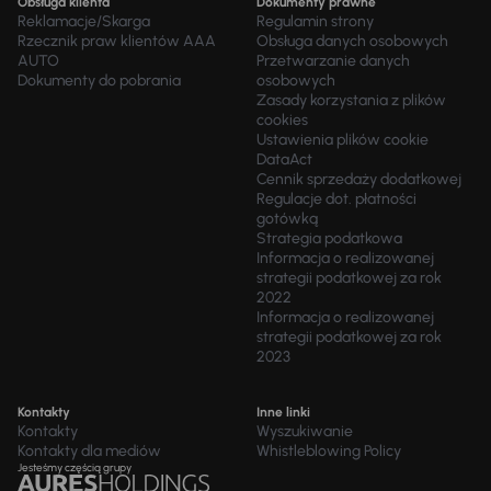
Obsługa klienta
Dokumenty prawne
Reklamacje/Skarga
Regulamin strony
Rzecznik praw klientów AAA
Obsługa danych osobowych
AUTO
Przetwarzanie danych
Dokumenty do pobrania
osobowych
Zasady korzystania z plików
cookies
Ustawienia plików cookie
DataAct
Cennik sprzedaży dodatkowej
Regulacje dot. płatności
gotówką
Strategia podatkowa
Informacja o realizowanej
strategii podatkowej za rok
2022
Informacja o realizowanej
strategii podatkowej za rok
2023
Kontakty
Inne linki
Kontakty
Wyszukiwanie
Kontakty dla mediów
Whistleblowing Policy
Jesteśmy częścią grupy