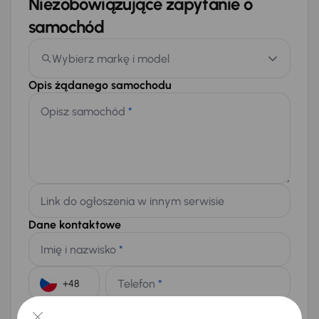
Niezobowiązujące zapytanie o
samochód
Wybierz markę i model
Opis żądanego samochodu
Opisz samochód
*
Link do ogłoszenia w innym serwisie
Dane kontaktowe
Imię i nazwisko
*
Telefon
*
+48
E-mail
*