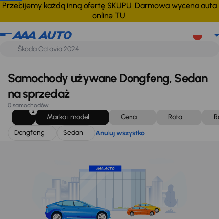
Dongfeng
Sedan
Anuluj wszystko
Przebijemy każdą inną ofertę SKUPU. Darmowa wycena auta
online
TU
.
Samochody używane Dongfeng, Sedan
na sprzedaż
0 samochodów
2
Marka i model
Cena
Rata
R
Dongfeng
Sedan
Anuluj wszystko