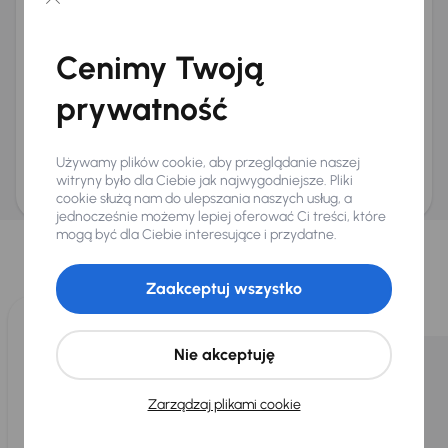
Chcę otrzymywać informacje o ofertach rabatowych
Na e-mail
(opcjonalnie)
Cenimy Twoją
Na numer telefonu
(opcjonalnie)
prywatność
Wyślij zapytanie
Zwracamy uwagę, że umówienie spotkania nie jest równoznaczne z rezerwacją
ani zagwarantowaną dostępnością pojazdu. AURES Holdings a.s., z siedzibą
Używamy plików cookie, aby przeglądanie naszej
Dopraváků 874/15, Čimice, 184 00 Praga 8, będzie przechowywać i przetwarzać
Twoje dane osobowe zgodnie z zasadami ochrony i przetwarzania
danych
witryny było dla Ciebie jak najwygodniejsze. Pliki
osobowych
.
cookie służą nam do ulepszania naszych usług, a
jednocześnie możemy lepiej oferować Ci treści, które
Wybraliśmy dla Ciebie
mogą być dla Ciebie interesujące i przydatne.
Wybieramy dla Ciebie
najlepsze pojazdy
z naszej oferty. Kupimy
dla Ciebie
do 400 pojazdów
każdego dnia.
Zaakceptuj wszystko
Nie akceptuję
Zarządzaj plikami cookie