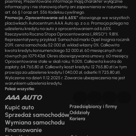
pisemnej. Prezentowane informacje mają charakter wyłącznie
informacyjny i nie stanowią oferty ani zapewnienia w rozumieniu
art. 66 § 1 oraz art. 556 Kodeksu cywilnego.
Promocja „Oprocentowanie od 6,65%”
obowiązuje we wszystkich
placówkach Autocentrum AAA Auto sp. z o.o. Promocja polega na
udzieleniu kredytu na auto z oprocentowaniem od 6,65%.
Rzeczywista Roczna Stopa Oprocentowania („RRSO“): 9,81%.
Reprezentatywny przykład: Samochód marki Opel Insignia rocznik
2019, cena samochodu 52 000 zł, wkład własny 0%. Całkowita
kwota kredytu konsumenckiego 52 000 zł, 60 miesięcznych rat
równych po 1079,43zł. Okres obowiązywania umowy: 60 miesięcy.
Oprocentowanie stałe w skali roku: 9,00%. Całkowita kwota do
zapłaty: 64 765,80 zł. Całkowity koszt kredytu: 12 765,80 zł (w tym
prowizja za udzielenie kredytu 1 040,00 zł, odsetki 11 725,80 zł).
Wyliczenie na dzień 11.12.2025 r. Zawarcie ubezpieczenia nie jest
warunkiem udzielenia kredytu.
Pokaż wszystko
Kupić auto
Przedsiębiorcy i firmy
Oddziały
Sprzedaż samochodów
Kariera
Wymiana samochodu
Finansowanie