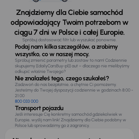
Znajdziemy dla Ciebie samochód
odpowiadający Twoim potrzebom w
ciągu 7 dni w Polsce i całej Europie.
Spróbuj dostosować filtr lub wyszukać ponownie.
Podaj nam kilka szczegółów, a zrobimy
wszystko, co w naszej mocy.
Spróbuj zmienić parametry lub zostaw to nam! Codziennie
skupujemy [[dailyCarsBuy-pl]] aut – dlaczego nie mielibyśmy
odkupić właśnie Twojego?
Nie znalazłeś tego, czego szukałeś?
Zadzwoń do nas bezpłatnie, a chętnie Ci pomożemy.
Jesteśmy do Twojej dyspozycji codziennie w godzinach 8:00 -
21:00
800 033 000
Transport pojazdu
Jeśli interesuje Cię konkretny samochód gdziekolwiek w
Europie, wyślij nam link! Znajdziemy dla Ciebie podobny w
Polsce lub sprowadzimy go z zagranicy.