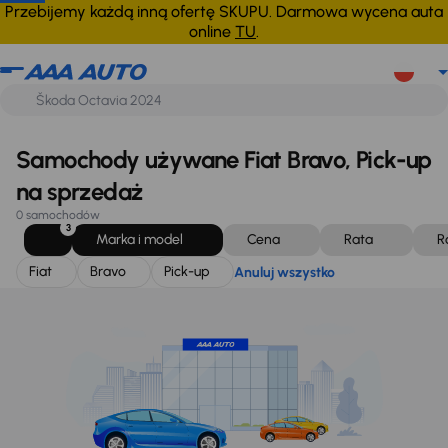
Fiat
Bravo
Pick-up
Anuluj wszystko
Przebijemy każdą inną ofertę SKUPU. Darmowa wycena auta
online
TU
.
Samochody używane Fiat Bravo, Pick-up
na sprzedaż
0 samochodów
3
Marka i model
Cena
Rata
R
Fiat
Bravo
Pick-up
Anuluj wszystko