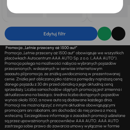
Edytuj filtr
Promocja „Letnie przeceny aż 1500 aut”
Promocja „Letnie przeceny aż 1500 aut” obowiązuje we wszystkich
placówkach Autocentrum AAA AUTO Sp. z o.o. („AAA AUTO”).
Promocja polega na możliwości nabycia wybranych pojazdów
przecenionych, wskazanych w serwisie internetowym
aaaauto.pl/promocja, ze zniżką uwidocznioną w prezentowanej
cenie. Zniżka jest obliczana jako różnica pomiędzy najniższą ceną
danego pojazdu z 30 dni przed obniżką a jego aktualną ceną
sprzedaży. Liczba samochodów objętych promocją jest zmienna i
aktualizowana na bieżąco; średnia liczba dostępnych pojazdów
wynosi około 1500, a nowe auta są dodawane każdego dnia.
Promocji nie można łączyć z innymi aktualnie obowiązującymi
promocjami ani rabatami, ani dochodzić do niej prawa z mocą
wsteczną. Szczegółowe informacje o zasadach promocji udzielane
są przez upoważnionych pracowników AAA AUTO. AAA AUTO
zastrzega sobie prawo do zawarcia umowy wyłącznie w formie