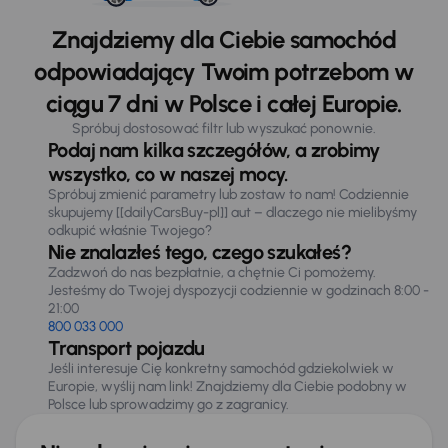
Znajdziemy dla Ciebie samochód
odpowiadający Twoim potrzebom w
ciągu 7 dni w Polsce i całej Europie.
Spróbuj dostosować filtr lub wyszukać ponownie.
Podaj nam kilka szczegółów, a zrobimy
wszystko, co w naszej mocy.
Spróbuj zmienić parametry lub zostaw to nam! Codziennie
skupujemy [[dailyCarsBuy-pl]] aut – dlaczego nie mielibyśmy
odkupić właśnie Twojego?
Nie znalazłeś tego, czego szukałeś?
Zadzwoń do nas bezpłatnie, a chętnie Ci pomożemy.
Jesteśmy do Twojej dyspozycji codziennie w godzinach 8:00 -
21:00
800 033 000
Transport pojazdu
Jeśli interesuje Cię konkretny samochód gdziekolwiek w
Europie, wyślij nam link! Znajdziemy dla Ciebie podobny w
Polsce lub sprowadzimy go z zagranicy.