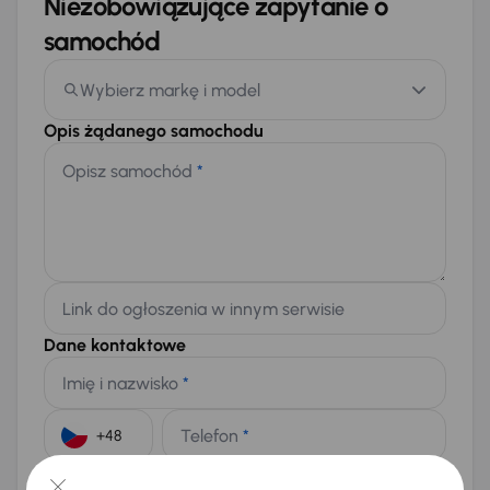
Niezobowiązujące zapytanie o
samochód
Wybierz markę i model
Opis żądanego samochodu
Opisz samochód
*
Link do ogłoszenia w innym serwisie
Dane kontaktowe
Imię i nazwisko
*
Telefon
*
+48
E-mail
*