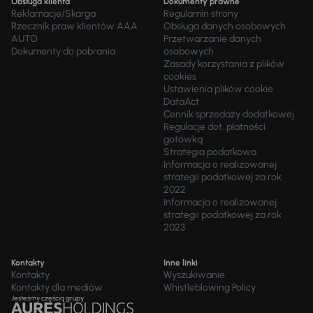
Obsługa klienta
Dokumenty prawne
Reklamacje/Skarga
Regulamin strony
Rzecznik praw klientów AAA
Obsługa danych osobowych
AUTO
Przetwarzanie danych
Dokumenty do pobrania
osobowych
Zasady korzystania z plików
cookies
Ustawienia plików cookie
DataAct
Cennik sprzedaży dodatkowej
Regulacje dot. płatności
gotówką
Strategia podatkowa
Informacja o realizowanej
strategii podatkowej za rok
2022
Informacja o realizowanej
strategii podatkowej za rok
2023
Kontakty
Inne linki
Kontakty
Wyszukiwanie
Kontakty dla mediów
Whistleblowing Policy
Jesteśmy częścią grupy