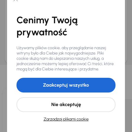
Chcę otrzymywać informacje o ofertach rabatowych
Na e-mail
(opcjonalnie)
Cenimy Twoją
Na numer telefonu
(opcjonalnie)
prywatność
Wyślij zapytanie
Zwracamy uwagę, że umówienie spotkania nie jest równoznaczne z rezerwacją
ani zagwarantowaną dostępnością pojazdu. AURES Holdings a.s., z siedzibą
Używamy plików cookie, aby przeglądanie naszej
Dopraváků 874/15, Čimice, 184 00 Praga 8, będzie przechowywać i przetwarzać
Twoje dane osobowe zgodnie z zasadami ochrony i przetwarzania
danych
witryny było dla Ciebie jak najwygodniejsze. Pliki
osobowych
.
cookie służą nam do ulepszania naszych usług, a
jednocześnie możemy lepiej oferować Ci treści, które
Wybraliśmy dla Ciebie
mogą być dla Ciebie interesujące i przydatne.
Wybieramy dla Ciebie
najlepsze pojazdy
z naszej oferty. Kupimy
dla Ciebie
do 400 pojazdów
każdego dnia.
Zaakceptuj wszystko
Nie akceptuję
Zarządzaj plikami cookie