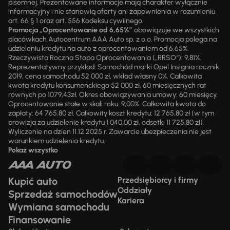
pisemnej. Prezentowane informacje mają charakter wyłącznie
informacyjny i nie stanowią oferty ani zapewnienia w rozumieniu
art. 66 § 1 oraz art. 556 Kodeksu cywilnego.
Promocja „Oprocentowanie od 6,65%”
obowiązuje we wszystkich
placówkach Autocentrum AAA Auto sp. z o.o. Promocja polega na
udzieleniu kredytu na auto z oprocentowaniem od 6,65%.
Rzeczywista Roczna Stopa Oprocentowania („RRSO“): 9,81%.
Reprezentatywny przykład: Samochód marki Opel Insignia rocznik
2019, cena samochodu 52 000 zł, wkład własny 0%. Całkowita
kwota kredytu konsumenckiego 52 000 zł, 60 miesięcznych rat
równych po 1079,43zł. Okres obowiązywania umowy: 60 miesięcy.
Oprocentowanie stałe w skali roku: 9,00%. Całkowita kwota do
zapłaty: 64 765,80 zł. Całkowity koszt kredytu: 12 765,80 zł (w tym
prowizja za udzielenie kredytu 1 040,00 zł, odsetki 11 725,80 zł).
Wyliczenie na dzień 11.12.2025 r. Zawarcie ubezpieczenia nie jest
warunkiem udzielenia kredytu.
Pokaż wszystko
Kupić auto
Przedsiębiorcy i firmy
Oddziały
Sprzedaż samochodów
Kariera
Wymiana samochodu
Finansowanie