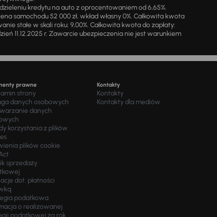
zieleniu kredytu na auto z oprocentowaniem od 6,65%.
cena samochodu 52 000 zł, wkład własny 0%. Całkowita kwota
ie stałe w skali roku: 9,00%. Całkowita kwota do zapłaty:
a dzień 11.12.2025 r. Zawarcie ubezpieczenia nie jest warunkiem
menty prawne
Kontakty
lamin strony
Kontakty
uga danych osobowych
Kontakty dla mediów
twarzanie danych
owych
y korzystania z plików
ies
wienia plików cookie
Act
ik sprzedaży
tkowej
acje dot. płatności
wką
tegia podatkowa
macja o realizowanej
egii podatkowej za rok