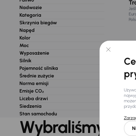
Tr
Nadwozie
Jeś
Eur
Kategoria
Pol
Skrzynia biegów
Napęd
Kolor
Moc
Wyposażenie
Ce
Silnik
Pojemność silnika
pr
Średnie zużycie
Norma emisji
Używam
Emisje CO₂
najwyg
Liczba drzwi
możemy
Siedzenia
przyd
Stan samochodu
Zarząd
Wybraliśmy dla 
N