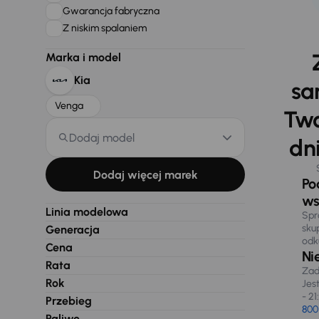
Gwarancja fabryczna
Z niskim spalaniem
Marka i model
Kia
sa
Venga
Two
Dodaj model
dni
Dodaj więcej marek
Po
ws
Linia modelowa
Spr
sku
Generacja
odk
Cena
Ni
Rata
Zad
Rok
Jes
- 21
Przebieg
800
Paliwo