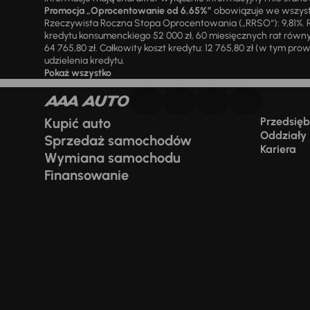
Promocja „Oprocentowanie od 6,65%”
obowiązuje we wszystk
Rzeczywista Roczna Stopa Oprocentowania („RRSO“): 9,81%. R
kredytu konsumenckiego 52 000 zł, 60 miesięcznych rat równy
64 765,80 zł. Całkowity koszt kredytu: 12 765,80 zł (w tym prowi
udzielenia kredytu.
Pokaż wszystko
Kupić auto
Przedsiębi
Oddziały
Sprzedaż samochodów
Kariera
Wymiana samochodu
Finansowanie