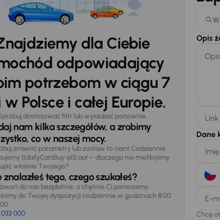
W
Opis 
Znajdziemy dla Ciebie
Opi
mochód odpowiadający
im potrzebom w ciągu 7
 w Polsce i całej Europie.
Spróbuj dostosować filtr lub wyszukać ponownie.
Link
daj nam kilka szczegółów, a zrobimy
Dane 
zystko, co w naszej mocy.
óbuj zmienić parametry lub zostaw to nam! Codziennie
Imię
pujemy [[dailyCarsBuy-pl]] aut – dlaczego nie mielibyśmy
upić właśnie Twojego?
e znalazłeś tego, czego szukałeś?
zwoń do nas bezpłatnie, a chętnie Ci pomożemy.
teśmy do Twojej dyspozycji codziennie w godzinach 8:00
E-m
:00
 033 000
Chcę o