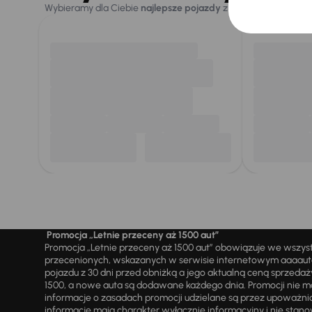
Wybieramy dla Ciebie
najlepsze pojazdy
z naszej oferty. Kupi
Promocja „Letnie przeceny aż 1500 aut”
Promocja „Letnie przeceny aż 1500 aut” obowiązuje we wszy
przecenionych, wskazanych w serwisie internetowym aaaauto.
pojazdu z 30 dni przed obniżką a jego aktualną ceną sprzeda
1500, a nowe auta są dodawane każdego dnia. Promocji nie m
informacje o zasadach promocji udzielane są przez upowa
informacje mają charakter wyłącznie informacyjny i nie stanow