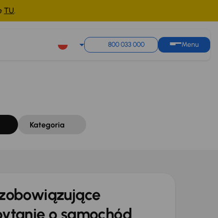
ne
TU
.
Sortuj według
Zapisz wyszukiwanie
800 033 000
Menu
Kategoria
zobowiązujące
ytanie o samochód