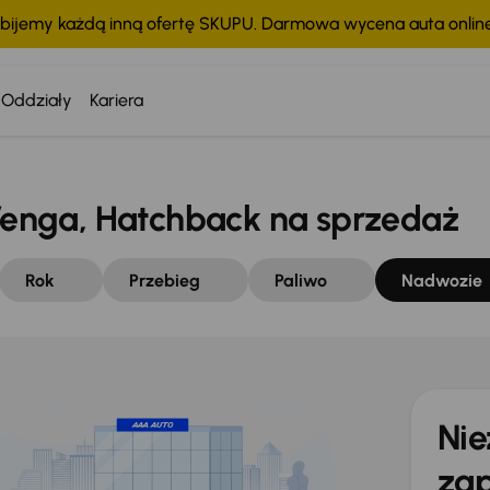
bijemy każdą inną ofertę SKUPU. Darmowa wycena auta onli
Oddziały
Kariera
enga, Hatchback na sprzedaż
Rok
Przebieg
Paliwo
Nadwozie
Nie
zap