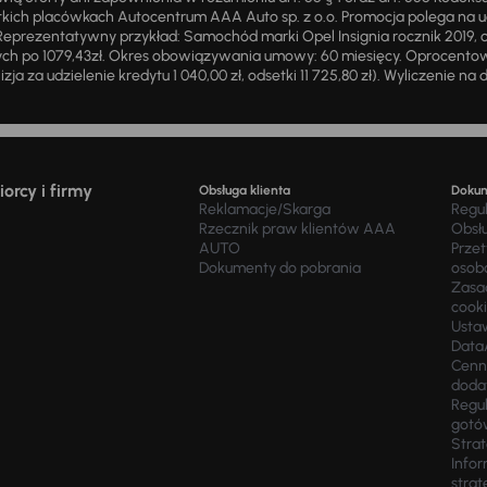
ich placówkach Autocentrum AAA Auto sp. z o.o. Promocja polega na ud
eprezentatywny przykład: Samochód marki Opel Insignia rocznik 2019, 
ch po 1079,43zł. Okres obowiązywania umowy: 60 miesięcy. Oprocentowan
zja za udzielenie kredytu 1 040,00 zł, odsetki 11 725,80 zł). Wyliczenie n
orcy i firmy
Obsługa klienta
Doku
Reklamacje/Skarga
Regu
Rzecznik praw klientów AAA
Obsł
AUTO
Prze
Dokumenty do pobrania
osob
Zasad
cook
Usta
Data
Cenn
doda
Regul
gotó
Stra
Infor
strat