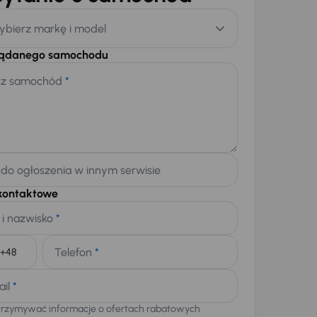
ybierz markę i model
żądanego samochodu
sz samochód
*
 do ogłoszenia w innym serwisie
kontaktowe
 i nazwisko
*
Telefon
*
+48
ail
*
trzymywać informacje o ofertach rabatowych