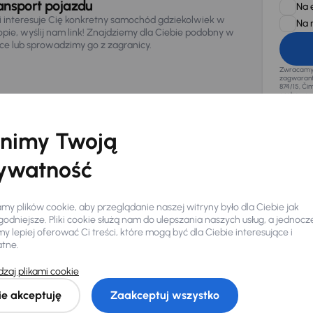
ansport pojazdu
Na 
li interesuje Cię konkretny samochód gdziekolwiek w
Na 
opie, wyślij nam link! Znajdziemy dla Ciebie podobny w
sce lub sprowadzimy go z zagranicy.
Zwracamy u
zagwaranto
874/15, Či
osobowe z
nimy Twoją
ywatność
y plików cookie, aby przeglądanie naszej witryny było dla Ciebie jak
odniejsze. Pliki cookie służą nam do ulepszania naszych usług, a jednocz
 lepiej oferować Ci treści, które mogą być dla Ciebie interesujące i
atne.
zaj plikami cookie
Ciebie
ie akceptuję
Zaakceptuj wszystko