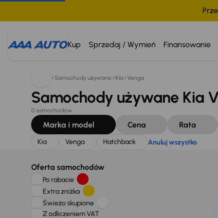
Prze
Szukam:
Kia
Venga
Hatchback
Anuluj wszystko
Kup
Sprzedaj / Wymień
Finansowanie
Samochody używane
Kia
Venga
Samochody używane Kia V
0 samochodów
Marka i model
Cena
Rata
Kia
Venga
Hatchback
Anuluj wszystko
Oferta samochodów
Po rabacie
Extra zniżka
Świeżo skupione
Z odliczeniem VAT