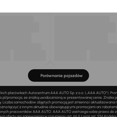
my dla Ciebie
do 400 pojazdów
każdego dnia.
Porównanie pojazdów
stkich placówkach Autocentrum AAA AUTO Sp. z o.o. („AAA AUTO”). Pr
pl/promocja, ze zniżką uwidocznioną w prezentowanej cenie. Zniżka je
ży. Liczba samochodów objętych promocją jest zmienna i aktualizowana 
ożna łączyć z innymi aktualnie obowiązującymi promocjami ani rabatam
żnionych pracowników AAA AUTO. AAA AUTO zastrzega sobie prawo do 
ią oferty ani zapewnienia w rozumieniu art. 66 § 1 oraz art. 556 Kodeks