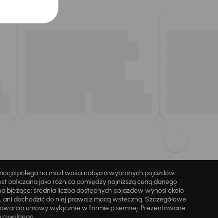
omocja polega na możliwości nabycia wybranych pojazdów
st obliczana jako różnica pomiędzy najniższą ceną danego
na bieżąco; średnia liczba dostępnych pojazdów wynosi około
i, ani dochodzić do niej prawa z mocą wsteczną. Szczegółowe
zawarcia umowy wyłącznie w formie pisemnej. Prezentowane
u cywilnego.