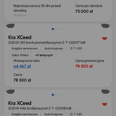
Najniższa cena z 30 dni przed
Cena po obniżce
obniżką
73 000 zł
74 000 zł
Kia XCeed
2021
51 140 km
Automat
Benzyna
1.5 T-GDI
117 kW
Książka serwisowa
Auta krajowe
1.5 T-GDI
Salon Polska
+5 kolejnych
Miesięczna rata
Cena promocyjna
od 467 zł
74 500 zł
Cena
78 500 zł
Kia XCeed
2021
41 446 km
Benzyna
1.5 T-GDI
118 kW
Książka serwisowa
Auta krajowe
1.5 T-GDI