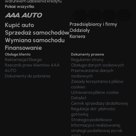
warunkiem udzielenia kredytu.
Pokaż wszystko
Kupić auto
Przedsiębiorcy i firmy
Oddziały
Sprzedaż samochodów
Kariera
Wymiana samochodu
Finansowanie
Obsługa klienta
Dokumenty prawne
Reklamacje/Skarga
Regulamin strony
Rzecznik praw klientów AAA
Obsługa danych osobowych
AUTO
Przetwarzanie danych
Dokumenty do pobrania
osobowych
Zasady korzystania z plików
cookies
Ustawienia plików cookie
DataAct
Cennik sprzedaży dodatkowej
Regulacje dot. płatności
gotówką
Strategia podatkowa
Informacja o realizowanej
strategii podatkowej za rok