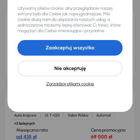
Używamy plików cookie, aby przeglądanie naszej
witryny było dla Ciebie jak najwygodniejsze. Pliki
cookie służą nam do ulepszania naszych usług, a
Kia XCeed
jednocześnie możemy lepiej oferować Ci treści, które
2021
71 606 km
Automat
Benzyna
1.5 T-GDI
118 kW
mogą być dla Ciebie interesujące i przydatne.
Od pierwszego właściciela
Książka serwisowa
Auta krajowe
1.5 T-GDI
+8 kolejnych
Zaakceptuj wszystko
Miesięczna rata
Cena promocyjna
od 458 zł
73 000 zł
Cena
Nie akceptuję
77 000 zł
Taniej o 1 000 zł
Zarządzaj plikami cookie
Kia XCeed
2021
69 801 km
Automat
Benzyna
1.5 T-GDI
118 kW
Auta krajowe
1.5 T-GDI
Salon Polska
Automat
+3 kolejnych
Miesięczna rata
Cena promocyjna
od 435 zł
69 000 zł