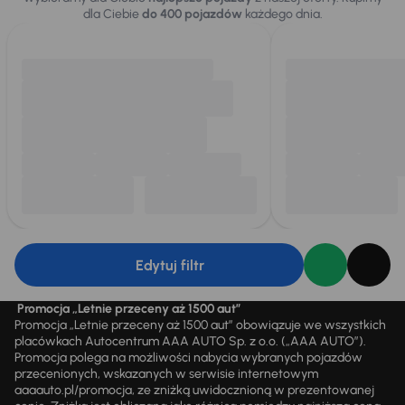
dla Ciebie
do 400 pojazdów
każdego dnia.
Edytuj filtr
Promocja „Letnie przeceny aż 1500 aut”
Promocja „Letnie przeceny aż 1500 aut” obowiązuje we wszystkich
placówkach Autocentrum AAA AUTO Sp. z o.o. („AAA AUTO”).
Promocja polega na możliwości nabycia wybranych pojazdów
przecenionych, wskazanych w serwisie internetowym
aaaauto.pl/promocja, ze zniżką uwidocznioną w prezentowanej