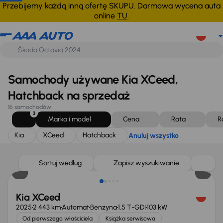
Kia
XCeed
Hatchback
Anuluj wszystko
Przebijemy każdą inną ofertę SKUPU. Darmowa wycena auta
online
TU
.
Samochody używane Kia XCeed,
Hatchback na sprzedaż
16 samochodów
3
Marka i model
Cena
Rata
R
Kia
XCeed
Hatchback
Anuluj wszystko
Od nowego taniej o 53 999 zł
Sortuj według
Zapisz wyszukiwanie
Kia XCeed
2025
2 443 km
Automat
Benzyna
1.5 T-GDI
103 kW
Od pierwszego właściciela
Książka serwisowa