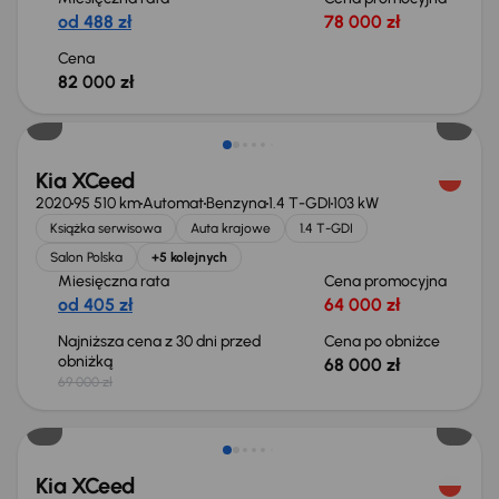
od 488 zł
78 000 zł
Cena
82 000 zł
Taniej o 1 000 zł
Kia XCeed
2020
95 510 km
Automat
Benzyna
1.4 T-GDI
103 kW
Książka serwisowa
Auta krajowe
1.4 T-GDI
Salon Polska
+5 kolejnych
Miesięczna rata
Cena promocyjna
od 405 zł
64 000 zł
Najniższa cena z 30 dni przed
Cena po obniżce
obniżką
68 000 zł
69 000 zł
Taniej o 2 000 zł
Kia XCeed