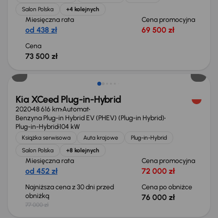
Salon Polska
+4 kolejnych
Miesięczna rata
Cena promocyjna
od 438 zł
69 500 zł
Cena
73 500 zł
Taniej o 1 000 zł
Kia XCeed Plug-in-Hybrid
2020
48 616 km
Automat
Benzyna Plug-in Hybrid EV (PHEV) (Plug-in Hybrid)
Plug-in-Hybrid
104 kW
Książka serwisowa
Auta krajowe
Plug-in-Hybrid
Salon Polska
+8 kolejnych
Miesięczna rata
Cena promocyjna
od 452 zł
72 000 zł
Najniższa cena z 30 dni przed
Cena po obniżce
obniżką
76 000 zł
77 000 zł