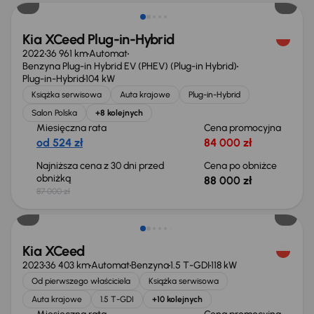
Kia XCeed Plug-in-Hybrid
2022
36 961 km
Automat
Benzyna Plug-in Hybrid EV (PHEV) (Plug-in Hybrid)
Plug-in-Hybrid
104 kW
Książka serwisowa
Auta krajowe
Plug-in-Hybrid
Salon Polska
+8 kolejnych
Miesięczna rata
Cena promocyjna
od 524 zł
84 000 zł
Najniższa cena z 30 dni przed
Cena po obniżce
obniżką
88 000 zł
87 000 zł
Kia XCeed
2023
36 403 km
Automat
Benzyna
1.5 T-GDI
118 kW
Od pierwszego właściciela
Książka serwisowa
Auta krajowe
1.5 T-GDI
+10 kolejnych