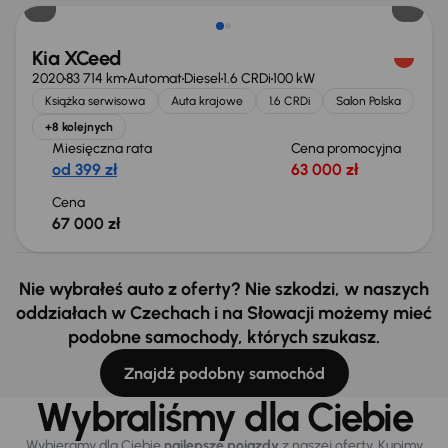
Kia XCeed
2020
83 714 km
Automat
Diesel
1.6 CRDi
100 kW
Książka serwisowa
Auta krajowe
1.6 CRDi
Salon Polska
+8 kolejnych
Miesięczna rata
Cena promocyjna
od 399 zł
63 000 zł
Cena
67 000 zł
Nie wybrałeś auto z oferty? Nie szkodzi, w naszych
oddziałach w Czechach i na Słowacji możemy mieć
podobne samochody, których szukasz.
Znajdź podobny samochód
Wybraliśmy dla Ciebie
Wybieramy dla Ciebie
najlepsze pojazdy
z naszej oferty. Kupimy