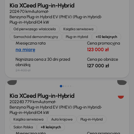
Kia XCeed Plug-in-Hybrid
2024
70 km
Automat
Benzyna Plug-in Hybrid EV (PHEV) (Plug-in Hybrid)
Plug-in-Hybrid
104 kW
Od pierwszego właściciela
Książka serwisowa
Samochód demonstracyjny
Plug-in-Hybrid
+10 kolejnych
Miesięczna rata
Cena promocyjna
na miarę
123 000 zł
Najniższa cena z 30 dni przed
Cena po obniżce
obniżką
127 000 zł
24 400 zł
Kia XCeed Plug-in-Hybrid
2022
83 779 km
Automat
Benzyna Plug-in Hybrid EV (PHEV) (Plug-in Hybrid)
Plug-in-Hybrid
104 kW
Książka serwisowa
Auta krajowe
Plug-in-Hybrid
Salon Polska
+8 kolejnych
Miesięczna rata
Cena promocyjna