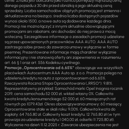
cenie. Zniżka jest obliczana jako różnica pomiędzy najniższą ceną
danego pojazdu z 30 dni przed obniżką a jego aktualną ceną
sprzedaży. Liczba samochodów objętych promocją jest zmienna i
aktualizowana na bieżąco; średnia liczba dostępnych pojazdów
wynosi około 1500, a nowe auta są dodawane każdego dnia.
Promocji nie można łączyć z innymi aktualnie obowiązującymi
promocjami ani rabatami, ani dochodzić do niej prawa z mocą
wsteczną. Szczegółowe informacje o zasadach promocji udzielane
są przez upoważnionych pracowników AAA AUTO. AAA AUTO
zastrzega sobie prawo do zawarcia umowy wyłącznie w formie
pisemnej. Prezentowane informacje mają charakter wyłącznie
informacyjny i nie stanowią oferty ani zapewnienia w rozumieniu
art. 66 § 1 oraz art. 556 Kodeksu cywilnego.
Promocja „Oprocentowanie od 6,65%”
obowiązuje we wszystkich
placówkach Autocentrum AAA Auto sp. z o.o. Promocja polega na
udzieleniu kredytu na auto z oprocentowaniem od 6,65%.
Rzeczywista Roczna Stopa Oprocentowania („RRSO“): 9,81%.
Reprezentatywny przykład: Samochód marki Opel Insignia rocznik
2019, cena samochodu 52 000 zł, wkład własny 0%. Całkowita
kwota kredytu konsumenckiego 52 000 zł, 60 miesięcznych rat
równych po 1079,43zł. Okres obowiązywania umowy: 60 miesięcy.
Oprocentowanie stałe w skali roku: 9,00%. Całkowita kwota do
zapłaty: 64 765,80 zł. Całkowity koszt kredytu: 12 765,80 zł (w tym
prowizja za udzielenie kredytu 1 040,00 zł, odsetki 11 725,80 zł).
Wyliczenie na dzień 11.12.2025 r. Zawarcie ubezpieczenia nie jest