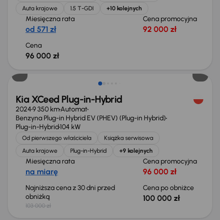
Auta krajowe
1.5 T-GDI
+10 kolejnych
Miesięczna rata
Cena promocyjna
od 571 zł
92 000 zł
Cena
96 000 zł
Taniej o 3 000 zł
Kia XCeed Plug-in-Hybrid
2024
9 350 km
Automat
Benzyna Plug-in Hybrid EV (PHEV) (Plug-in Hybrid)
Plug-in-Hybrid
104 kW
Od pierwszego właściciela
Książka serwisowa
Auta krajowe
Plug-in-Hybrid
+9 kolejnych
Miesięczna rata
Cena promocyjna
na miarę
96 000 zł
Najniższa cena z 30 dni przed
Cena po obniżce
obniżką
100 000 zł
103 000 zł