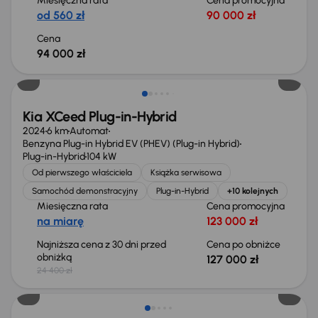
Miesięczna rata
Cena promocyjna
od 560 zł
90 000 zł
Cena
94 000 zł
Od nowego taniej o 53 293 zł
Kia XCeed Plug-in-Hybrid
2024
6 km
Automat
Benzyna Plug-in Hybrid EV (PHEV) (Plug-in Hybrid)
Plug-in-Hybrid
104 kW
Od pierwszego właściciela
Książka serwisowa
Samochód demonstracyjny
Plug-in-Hybrid
+10 kolejnych
Miesięczna rata
Cena promocyjna
na miarę
123 000 zł
Najniższa cena z 30 dni przed
Cena po obniżce
obniżką
127 000 zł
24 400 zł
Od nowego taniej o 53 293 zł