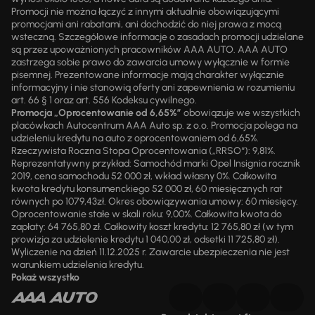
Promocji nie można łączyć z innymi aktualnie obowiązującymi
promocjami ani rabatami, ani dochodzić do niej prawa z mocą
wsteczną. Szczegółowe informacje o zasadach promocji udzielane
są przez upoważnionych pracowników AAA AUTO. AAA AUTO
zastrzega sobie prawo do zawarcia umowy wyłącznie w formie
pisemnej. Prezentowane informacje mają charakter wyłącznie
informacyjny i nie stanowią oferty ani zapewnienia w rozumieniu
art. 66 § 1 oraz art. 556 Kodeksu cywilnego.
Promocja „Oprocentowanie od 6,65%”
obowiązuje we wszystkich
placówkach Autocentrum AAA Auto sp. z o.o. Promocja polega na
udzieleniu kredytu na auto z oprocentowaniem od 6,65%.
Rzeczywista Roczna Stopa Oprocentowania („RRSO“): 9,81%.
Reprezentatywny przykład: Samochód marki Opel Insignia rocznik
2019, cena samochodu 52 000 zł, wkład własny 0%. Całkowita
kwota kredytu konsumenckiego 52 000 zł, 60 miesięcznych rat
równych po 1079,43zł. Okres obowiązywania umowy: 60 miesięcy.
Oprocentowanie stałe w skali roku: 9,00%. Całkowita kwota do
zapłaty: 64 765,80 zł. Całkowity koszt kredytu: 12 765,80 zł (w tym
prowizja za udzielenie kredytu 1 040,00 zł, odsetki 11 725,80 zł).
Wyliczenie na dzień 11.12.2025 r. Zawarcie ubezpieczenia nie jest
warunkiem udzielenia kredytu.
Pokaż wszystko