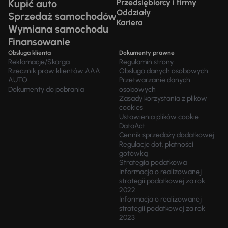
Kupić auto
Przedsiębiorcy i firmy
Oddziały
Sprzedaż samochodów
Kariera
Wymiana samochodu
Finansowanie
Obsługa klienta
Dokumenty prawne
Reklamacje/Skarga
Regulamin strony
Rzecznik praw klientów AAA
Obsługa danych osobowych
AUTO
Przetwarzanie danych
Dokumenty do pobrania
osobowych
Zasady korzystania z plików
cookies
Ustawienia plików cookie
DataAct
Cennik sprzedaży dodatkowej
Regulacje dot. płatności
gotówką
Strategia podatkowa
Informacja o realizowanej
strategii podatkowej za rok
2022
Informacja o realizowanej
strategii podatkowej za rok
2023