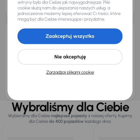
witryny było dla Ciebie jak najwygodniejsze. Pliki
Cena
cookie służą nam do ulepszania naszych usług, a
48 000 zł
jednocześnie możemy lepiej oferować Ci treści, które
mogą być dla Ciebie interesujące i przydatne.
Zaakceptuj wszystko
Renault Zoe ZE50 R135
2022
28 618 km
Automat
Elektryk Samochód Elektryczny na baterię (BEV)
ZE50 R135
100 kW
Nie akceptuję
SoH 95%
Miesięczna rata
Cena promocyjna
Zarządzaj plikami cookie
od 414 zł
58 500 zł
Cena
69 500 zł
Wybraliśmy dla Ciebie
Wybieramy dla Ciebie
najlepsze pojazdy
z naszej oferty. Kupimy
dla Ciebie
do 400 pojazdów
każdego dnia.