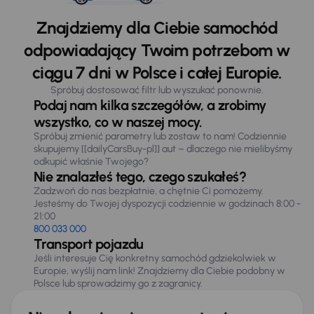
Znajdziemy dla Ciebie samochód
odpowiadający Twoim potrzebom w
ciągu 7 dni w Polsce i całej Europie.
Spróbuj dostosować filtr lub wyszukać ponownie.
Podaj nam kilka szczegółów, a zrobimy
wszystko, co w naszej mocy.
Spróbuj zmienić parametry lub zostaw to nam! Codziennie
skupujemy [[dailyCarsBuy-pl]] aut – dlaczego nie mielibyśmy
odkupić właśnie Twojego?
Nie znalazłeś tego, czego szukałeś?
Zadzwoń do nas bezpłatnie, a chętnie Ci pomożemy.
Jesteśmy do Twojej dyspozycji codziennie w godzinach 8:00 -
21:00
800 033 000
Transport pojazdu
Jeśli interesuje Cię konkretny samochód gdziekolwiek w
Europie, wyślij nam link! Znajdziemy dla Ciebie podobny w
Polsce lub sprowadzimy go z zagranicy.