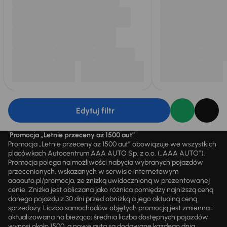
Edytuj filtr
Promocja „Letnie przeceny aż 1500 aut”
Promocja „Letnie przeceny aż 1500 aut” obowiązuje we wszystkich
placówkach Autocentrum AAA AUTO Sp. z o.o. („AAA AUTO”).
Promocja polega na możliwości nabycia wybranych pojazdów
przecenionych, wskazanych w serwisie internetowym
aaaauto.pl/promocja, ze zniżką uwidocznioną w prezentowanej
cenie. Zniżka jest obliczana jako różnica pomiędzy najniższą ceną
danego pojazdu z 30 dni przed obniżką a jego aktualną ceną
sprzedaży. Liczba samochodów objętych promocją jest zmienna i
aktualizowana na bieżąco; średnia liczba dostępnych pojazdów
wynosi około 1500, a nowe auta są dodawane każdego dnia.