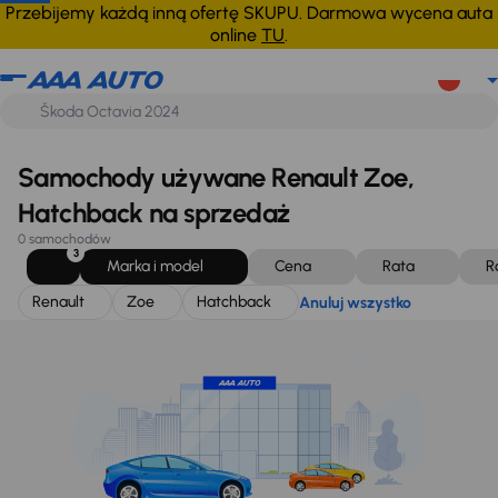
Renault
Zoe
Hatchback
Anuluj wszystko
Przebijemy każdą inną ofertę SKUPU. Darmowa wycena auta
online
TU
.
Samochody używane Renault Zoe,
Hatchback na sprzedaż
0 samochodów
3
Marka i model
Cena
Rata
R
Renault
Zoe
Hatchback
Anuluj wszystko