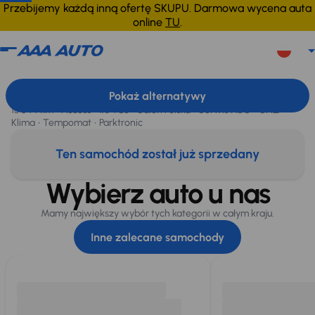
Przebijemy każdą inną ofertę SKUPU. Darmowa wycena auta
online
TU
.
Renault Clio
2024
13 644 km
Renault Clio
, 2024
Pokaż alternatywy
Sprzedane
13 644 km
Access
1.0 TCe
Salon Polska
Serwis ASO
GAZ
Klima
Tempomat
Parktronic
Ten samochód został już sprzedany
Wybierz auto u nas
Mamy największy wybór tych kategorii w całym kraju.
Inne zalecane samochody