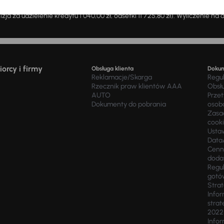
ch po 1079,43zł. Okres obowiązywania umowy: 60 miesięcy. Oprocentowan
zja za udzielenie kredytu 1 040,00 zł, odsetki 11 725,80 zł). Wyliczenie n
orcy i firmy
Obsługa klienta
Doku
Reklamacje/Skarga
Regu
Rzecznik praw klientów AAA
Obsł
AUTO
Prze
Dokumenty do pobrania
osob
Zasad
cook
Usta
Data
Cenn
doda
Regul
gotó
Stra
Infor
strat
2022
Infor