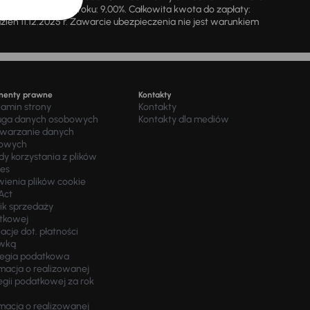
ie stałe w skali roku: 9,00%. Całkowita kwota do zapłaty:
a dzień 11.12.2025 r. Zawarcie ubezpieczenia nie jest warunkiem
menty prawne
Kontakty
lamin strony
Kontakty
uga danych osobowych
Kontakty dla mediów
twarzanie danych
owych
y korzystania z plików
ies
wienia plików cookie
Act
ik sprzedaży
tkowej
acje dot. płatności
wką
tegia podatkowa
macja o realizowanej
egii podatkowej za rok
macja o realizowanej