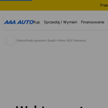
Prze
Kup
Sprzedaj / Wymień
Finansowanie
Suzuki Vitara
800 033 000
Samochody używane
Suzuki
Vitara
SUV
Benzyna
2024
14 310 km
Access
1.4 BoosterJet
Salon Polska
1. Właściciel
Sprzedane