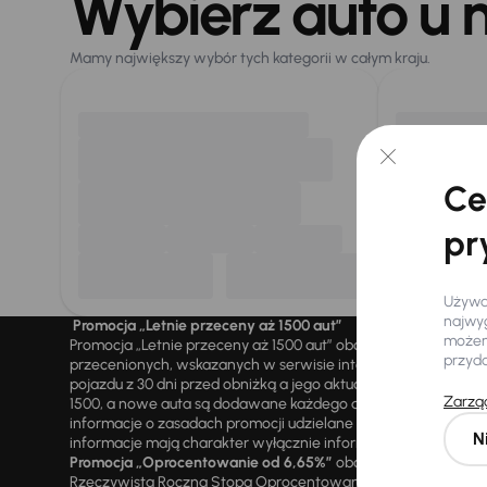
Wybierz auto u 
Mamy największy wybór tych kategorii w całym kraju.
Ce
pr
Używam
najwyg
Promocja „Letnie przeceny aż 1500 aut”
możemy
Promocja „Letnie przeceny aż 1500 aut” obowiązuje we wszy
przyd
przecenionych, wskazanych w serwisie internetowym aaaauto.
pojazdu z 30 dni przed obniżką a jego aktualną ceną sprzeda
Zarząd
1500, a nowe auta są dodawane każdego dnia. Promocji nie m
informacje o zasadach promocji udzielane są przez upowa
N
informacje mają charakter wyłącznie informacyjny i nie stanow
Promocja „Oprocentowanie od 6,65%”
obowiązuje we wszystk
Rzeczywista Roczna Stopa Oprocentowania („RRSO“): 9,81%. R