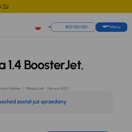
ne
TU
.
800 033 000
Menu
a 1.4 BoosterJet
,
alon Polska
1. Właściciel
Serwis ASO
ochód został już sprzedany