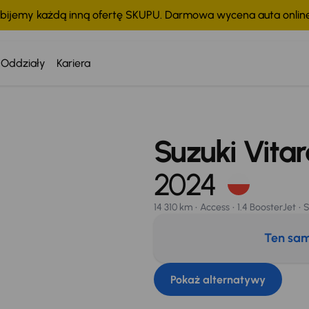
bijemy każdą inną ofertę SKUPU. Darmowa wycena auta onli
Oddziały
Kariera
Serwis ASO
Suzuki Vitar
2024
14 310 km
Access
1.4 BoosterJet
S
Ten sam
Pokaż alternatywy