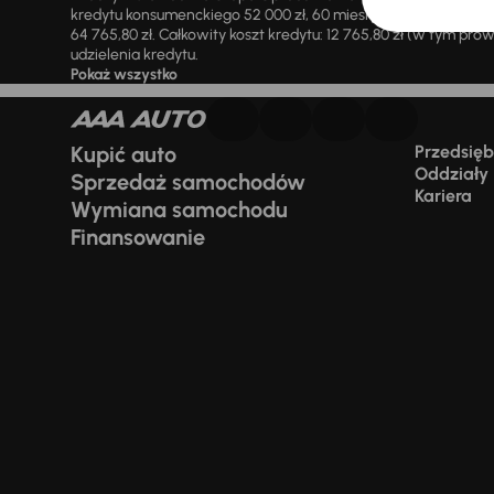
kredytu konsumenckiego 52 000 zł, 60 miesięcznych rat równy
64 765,80 zł. Całkowity koszt kredytu: 12 765,80 zł (w tym prowi
udzielenia kredytu.
Pokaż wszystko
Kupić auto
Przedsiębi
Oddziały
Sprzedaż samochodów
Kariera
Wymiana samochodu
Finansowanie