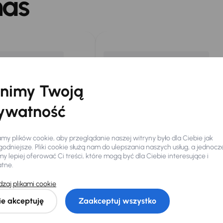
nas
nimy Twoją
ywatność
y plików cookie, aby przeglądanie naszej witryny było dla Ciebie jak
odniejsze. Pliki cookie służą nam do ulepszania naszych usług, a jednocz
 lepiej oferować Ci treści, które mogą być dla Ciebie interesujące i
stkich placówkach Autocentrum AAA AUTO Sp. z o.o. („AAA AUTO”). Pr
atne.
pl/promocja, ze zniżką uwidocznioną w prezentowanej cenie. Zniżka je
ży. Liczba samochodów objętych promocją jest zmienna i aktualizowana 
zaj plikami cookie
ożna łączyć z innymi aktualnie obowiązującymi promocjami ani rabatam
żnionych pracowników AAA AUTO. AAA AUTO zastrzega sobie prawo do 
ie akceptuję
Zaakceptuj wszystko
ią oferty ani zapewnienia w rozumieniu art. 66 § 1 oraz art. 556 Kodeks
ich placówkach Autocentrum AAA Auto sp. z o.o. Promocja polega na ud
eprezentatywny przykład: Samochód marki Opel Insignia rocznik 2019, 