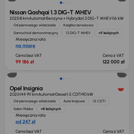
Nissan Qashqai 1.3 DIG-T MHEV
2025
8 km
Automat
Benzyna + Hybryda
1.3 DIG-T MHEV
116 kW
Od pierwszego właściciela
Książka serwisowa
Samochód demonstracyjny
1.3 DIG-T MHEV
+9 kolejnych
Miesięczna rata
na miarę
Cena bez VAT
Cena z VAT
99 186 zł
122 000 zł
Możliwość odliczenia VAT
Opel Insignia
2020
144 911 km
Automat
Diesel
1.5 CDTI
90 kW
Od pierwszego właściciela
Auta krajowe
1.5 CDTI
Salon Polska
+8 kolejnych
Miesięczna rata
od 247 zł
Cena bez VAT
Cena z VAT