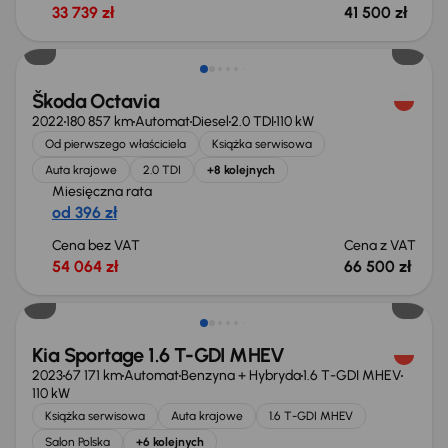
33 739 zł
41 500 zł
Świeżo skupione
Škoda Octavia
2022
180 857 km
Automat
Diesel
2.0 TDI
110 kW
Od pierwszego właściciela
Książka serwisowa
Auta krajowe
2.0 TDI
+8 kolejnych
Miesięczna rata
od 396 zł
Cena bez VAT
Cena z VAT
54 064 zł
66 500 zł
Taniej o 1 000 zł
Kia Sportage 1.6 T-GDI MHEV
2023
67 171 km
Automat
Benzyna + Hybryda
1.6 T-GDI MHEV
110 kW
Książka serwisowa
Auta krajowe
1.6 T-GDI MHEV
Salon Polska
+6 kolejnych