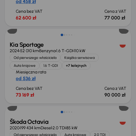
od 458 zł
Cena bez VAT
Cena z VAT
62 600 zł
77 000 zł
Możliwość odliczenia VAT
Kia Sportage
2024
52 010 km
Benzyna
1.6 T-GDI
110 kW
Od pierwszego właściciela
Książka serwisowa
Auta krajowe
1.6 T-GDI
+7 kolejnych
Miesięczna rata
od 536 zł
Cena bez VAT
Cena z VAT
73 169 zł
90 000 zł
Możliwość odliczenia VAT
Škoda Octavia
2020
199 434 km
Diesel
2.0 TDI
85 kW
Od pierwszego właściciela
Auta krajowe
2.0 TDI