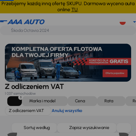
Z odliczeniem VAT
Anuluj wszystko
Przebijemy każdą inną ofertę SKUPU. Darmowa wycena auta
online
TU
.
Z odliczeniem VAT
1 037 samochodów
1
Marka i model
Cena
Rata
R
Z odliczeniem VAT
Anuluj wszystko
Od nowego taniej o 36 775 zł
Sortuj według
Zapisz wyszukiwanie