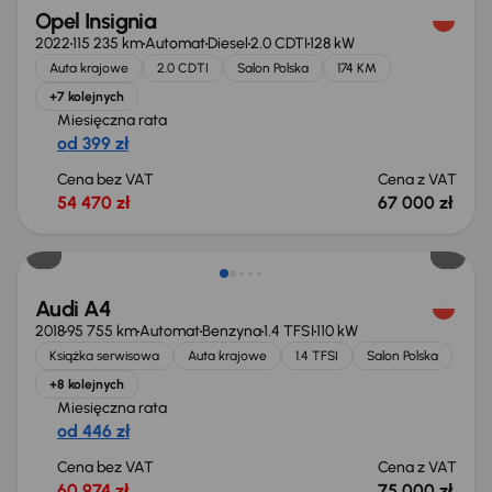
Opel Insignia
2022
115 235 km
Automat
Diesel
2.0 CDTI
128 kW
Auta krajowe
2.0 CDTI
Salon Polska
174 KM
+7 kolejnych
Miesięczna rata
od 399 zł
Cena bez VAT
Cena z VAT
54 470 zł
67 000 zł
Możliwość odliczenia VAT
Audi A4
2018
95 755 km
Automat
Benzyna
1.4 TFSI
110 kW
Książka serwisowa
Auta krajowe
1.4 TFSI
Salon Polska
+8 kolejnych
Miesięczna rata
od 446 zł
Cena bez VAT
Cena z VAT
60 974 zł
75 000 zł