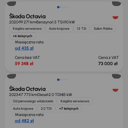
Škoda Octavia
2020
99 271 km
Benzyna
1.5 TSI
110 kW
Książka serwisowa
Auta krajowe
1.5 TSI
Salon Polska
+6 kolejnych
Miesięczna rata
od 435 zł
Cena bez VAT
Cena z VAT
59 348 zł
73 000 zł
Taniej o 1 000 zł
Škoda Octavia
2023
47 773 km
Diesel
2.0 TDI
85 kW
Od pierwszego właściciela
Książka serwisowa
Auta krajowe
2.0 TDI
+7 kolejnych
Miesięczna rata
od 482 zł