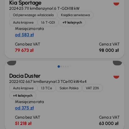
Kia Sportage
2024
25 711 km
Benzyna
1.6 T-GDI
118 kW
Od pierwszego właściciela
Książka serwisowa
Auta krajowe
1.6 T-GDI
+9 kolejnych
Miesięczna rata
od 583 zł
Cena bez VAT
Cena z VAT
79 673 zł
98 000 zł
Możliwość odliczenia VAT
Dacia Duster
2022
102 667 km
Benzyna
1.3 TCe
110 kW
4x4
Auta krajowe
1.3 TCe
Salon Polska
VAT 23%
+4 kolejnych
Miesięczna rata
od 375 zł
Cena bez VAT
Cena z VAT
51 218 zł
63 000 zł