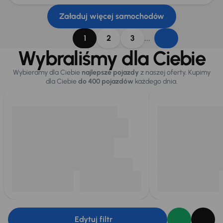
Załaduj więcej samochodów
...
1
2
3
Wybraliśmy dla Ciebie
Wybieramy dla Ciebie
najlepsze pojazdy
z naszej oferty. Kupimy
dla Ciebie
do 400 pojazdów
każdego dnia.
Edytuj filtr