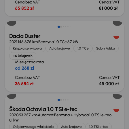
Cena bez VAT
Cena z VAT
65 852 zł
81 000 zł
Taniej o 1 000 zł
Dacia Duster
2021
146 675 km
Benzyna
1.0 TCe
67 kW
Książka serwisowa
Auta krajowe
1.0 TCe
Salon Polska
+6 kolejnych
Miesięczna rata
od 268 zł
Cena bez VAT
Cena z VAT
36 584 zł
45 000 zł
Taniej o 1 000 zł
Škoda Octavia 1.0 TSI e-tec
2020
93 257 km
Automat
Benzyna + Hybryda
1.0 TSI e-tec
81 kW
Od pierwszego właściciela
Auta krajowe
1.0 TSI e-tec