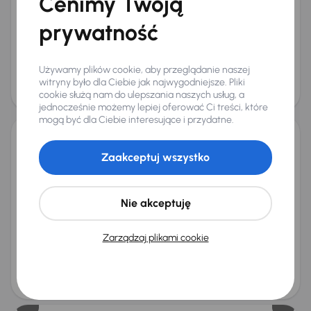
Cenimy Twoją
Od pierwszego właściciela
Książka serwisowa
Auta krajowe
1.5 TSI
+8 kolejnych
prywatność
Miesięczna rata
od 458 zł
Używamy plików cookie, aby przeglądanie naszej
Cena bez VAT
Cena z VAT
witryny było dla Ciebie jak najwygodniejsze. Pliki
62 600 zł
77 000 zł
cookie służą nam do ulepszania naszych usług, a
Taniej o 4 000 zł
jednocześnie możemy lepiej oferować Ci treści, które
mogą być dla Ciebie interesujące i przydatne.
Kia Sportage 1.6 T-GDI PHEV
Zaakceptuj wszystko
2022
45 382 km
Automat
Benzyna + Hybryda
1.6 T-GDI PHEV
195 kW
4x4
Od pierwszego właściciela
Książka serwisowa
Nie akceptuję
Auta krajowe
1.6 T-GDI PHEV
+11 kolejnych
Miesięczna rata
Zarządzaj plikami cookie
na miarę
Cena bez VAT
Cena z VAT
116 259 zł
143 000 zł
Taniej o 1 000 zł