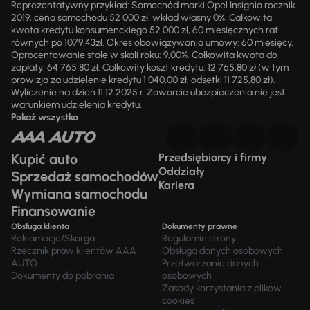
Reprezentatywny przykład: Samochód marki Opel Insignia rocznik
2019, cena samochodu 52 000 zł, wkład własny 0%. Całkowita
kwota kredytu konsumenckiego 52 000 zł, 60 miesięcznych rat
równych po 1079,43zł. Okres obowiązywania umowy: 60 miesięcy.
Oprocentowanie stałe w skali roku: 9,00%. Całkowita kwota do
zapłaty: 64 765,80 zł. Całkowity koszt kredytu: 12 765,80 zł (w tym
prowizja za udzielenie kredytu 1 040,00 zł, odsetki 11 725,80 zł).
Wyliczenie na dzień 11.12.2025 r. Zawarcie ubezpieczenia nie jest
warunkiem udzielenia kredytu.
Pokaż wszystko
Kupić auto
Przedsiębiorcy i firmy
Oddziały
Sprzedaż samochodów
Kariera
Wymiana samochodu
Finansowanie
Obsługa klienta
Dokumenty prawne
Reklamacje/Skarga
Regulamin strony
Rzecznik praw klientów AAA
Obsługa danych osobowych
AUTO
Przetwarzanie danych
Dokumenty do pobrania
osobowych
Zasady korzystania z plików
cookies