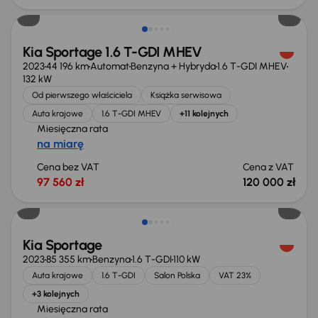
Kia Sportage 1.6 T-GDI MHEV
2023
44 196 km
Automat
Benzyna + Hybryda
1.6 T-GDI MHEV
132 kW
Od pierwszego właściciela
Książka serwisowa
Auta krajowe
1.6 T-GDI MHEV
+11 kolejnych
Miesięczna rata
na miarę
Cena bez VAT
Cena z VAT
97 560 zł
120 000 zł
Taniej o 1 000 zł
Kia Sportage
2023
85 355 km
Benzyna
1.6 T-GDI
110 kW
Auta krajowe
1.6 T-GDI
Salon Polska
VAT 23%
+3 kolejnych
Miesięczna rata