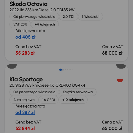
Škoda Octavia
2022
116 333 km
Diesel
2.0 TDI
85 kW
Od pierwszego właściciela
2.0 TDI
1. Właściciel
VAT 23%
+4 kolejnych
Miesięczna rata
od 405 zł
Cena bez VAT
Cena z VAT
55 283 zł
68 000 zł
Możliwość odliczenia VAT
Kia Sportage
2019
128 763 km
Diesel
1.6 CRDi
100 kW
4x4
Od pierwszego właściciela
Książka serwisowa
Auta krajowe
1.6 CRDi
+10 kolejnych
Miesięczna rata
od 387 zł
Cena bez VAT
Cena z VAT
52 844 zł
65 000 zł
Taniej o 2 000 zł