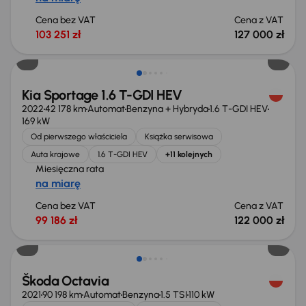
Cena bez VAT
Cena z VAT
103 251 zł
127 000 zł
Taniej o 3 000 zł
Kia Sportage 1.6 T-GDI HEV
2022
42 178 km
Automat
Benzyna + Hybryda
1.6 T-GDI HEV
169 kW
Od pierwszego właściciela
Książka serwisowa
Auta krajowe
1.6 T-GDI HEV
+11 kolejnych
Miesięczna rata
na miarę
Cena bez VAT
Cena z VAT
99 186 zł
122 000 zł
Świeżo skupione
Škoda Octavia
2021
90 198 km
Automat
Benzyna
1.5 TSI
110 kW