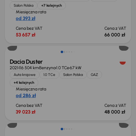
Salon Polska
+7 kolejnych
Miesięczna rata
od 393 zł
Cena bez VAT
Cena z VAT
53 657 zł
66 000 zł
Możliwość odliczenia VAT
Dacia Duster
2021
116 504 km
Benzyna
1.0 TCe
67 kW
Auta krajowe
1.0 TCe
Salon Polska
GAZ
+4 kolejnych
Miesięczna rata
od 286 zł
Cena bez VAT
Cena z VAT
39 023 zł
48 000 zł
Taniej o 2 000 zł