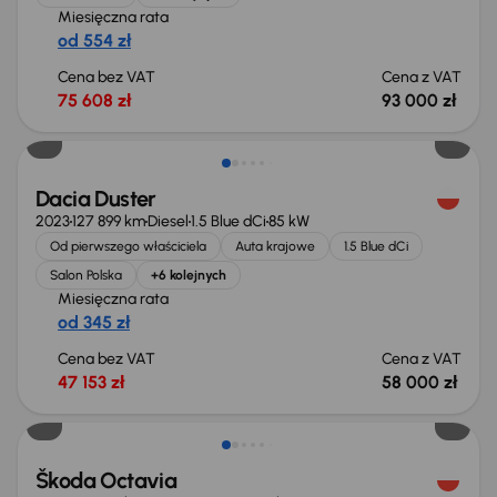
Miesięczna rata
od 554 zł
Cena bez VAT
Cena z VAT
75 608 zł
93 000 zł
Możliwość odliczenia VAT
Dacia Duster
2023
127 899 km
Diesel
1.5 Blue dCi
85 kW
Od pierwszego właściciela
Auta krajowe
1.5 Blue dCi
Salon Polska
+6 kolejnych
Miesięczna rata
od 345 zł
Cena bez VAT
Cena z VAT
47 153 zł
58 000 zł
Taniej o 1 000 zł
Škoda Octavia