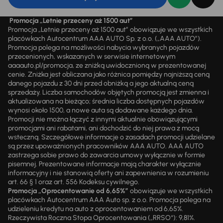
Promocja „Letnie przeceny aż 1500 aut”
Promocja „Letnie przeceny aż 1500 aut” obowiązuje we wszystkich
placówkach Autocentrum AAA AUTO Sp. z o.o. („AAA AUTO”).
Promocja polega na możliwości nabycia wybranych pojazdów
przecenionych, wskazanych w serwisie internetowym
aaaauto.pl/promocja, ze zniżką uwidocznioną w prezentowanej
cenie. Zniżka jest obliczana jako różnica pomiędzy najniższą ceną
danego pojazdu z 30 dni przed obniżką a jego aktualną ceną
sprzedaży. Liczba samochodów objętych promocją jest zmienna i
aktualizowana na bieżąco; średnia liczba dostępnych pojazdów
wynosi około 1500, a nowe auta są dodawane każdego dnia.
Promocji nie można łączyć z innymi aktualnie obowiązującymi
promocjami ani rabatami, ani dochodzić do niej prawa z mocą
wsteczną. Szczegółowe informacje o zasadach promocji udzielane
są przez upoważnionych pracowników AAA AUTO. AAA AUTO
zastrzega sobie prawo do zawarcia umowy wyłącznie w formie
pisemnej. Prezentowane informacje mają charakter wyłącznie
informacyjny i nie stanowią oferty ani zapewnienia w rozumieniu
art. 66 § 1 oraz art. 556 Kodeksu cywilnego.
Promocja „Oprocentowanie od 6,65%”
obowiązuje we wszystkich
placówkach Autocentrum AAA Auto sp. z o.o. Promocja polega na
udzieleniu kredytu na auto z oprocentowaniem od 6,65%.
Rzeczywista Roczna Stopa Oprocentowania („RRSO“): 9,81%.