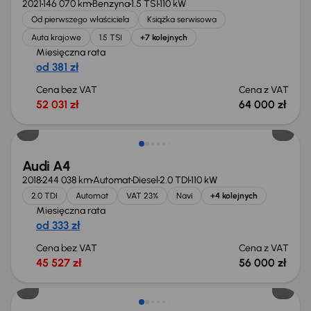
2021
146 070 km
Benzyna
1.5 TSI
110 kW
Od pierwszego właściciela
Książka serwisowa
Auta krajowe
1.5 TSI
+7 kolejnych
Miesięczna rata
od 381 zł
Cena bez VAT
Cena z VAT
52 031 zł
64 000 zł
Możliwość odliczenia VAT
Audi A4
2018
244 038 km
Automat
Diesel
2.0 TDI
110 kW
2.0 TDI
Automat
VAT 23%
Navi
+4 kolejnych
Miesięczna rata
od 333 zł
Cena bez VAT
Cena z VAT
45 527 zł
56 000 zł
Taniej o 1 000 zł