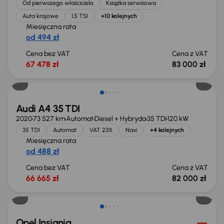
Od pierwszego właściciela
Książka serwisowa
Auta krajowe
1.5 TSI
+10 kolejnych
Miesięczna rata
od 494 zł
Cena bez VAT
Cena z VAT
67 478 zł
83 000 zł
Taniej o 1 000 zł
Audi A4 35 TDI
2020
73 527 km
Automat
Diesel + Hybryda
35 TDI
120 kW
35 TDI
Automat
VAT 23%
Navi
+4 kolejnych
Miesięczna rata
od 488 zł
Cena bez VAT
Cena z VAT
66 665 zł
82 000 zł
Taniej o 1 000 zł
Opel Insignia