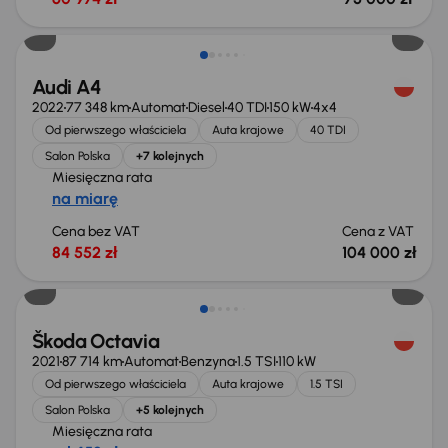
Taniej o 1 000 zł
Audi A4
2022
77 348 km
Automat
Diesel
40 TDI
150 kW
4x4
Od pierwszego właściciela
Auta krajowe
40 TDI
Salon Polska
+7 kolejnych
Miesięczna rata
na miarę
Cena bez VAT
Cena z VAT
84 552 zł
104 000 zł
Możliwość odliczenia VAT
Škoda Octavia
2021
87 714 km
Automat
Benzyna
1.5 TSI
110 kW
Od pierwszego właściciela
Auta krajowe
1.5 TSI
Salon Polska
+5 kolejnych
Miesięczna rata