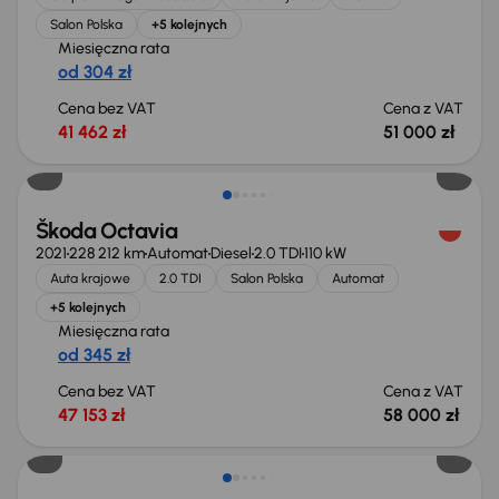
Salon Polska
+5 kolejnych
Miesięczna rata
od 304 zł
Cena bez VAT
Cena z VAT
41 462 zł
51 000 zł
Taniej o 1 000 zł
Škoda Octavia
2021
228 212 km
Automat
Diesel
2.0 TDI
110 kW
Auta krajowe
2.0 TDI
Salon Polska
Automat
+5 kolejnych
Miesięczna rata
od 345 zł
Cena bez VAT
Cena z VAT
47 153 zł
58 000 zł
Możliwość odliczenia VAT