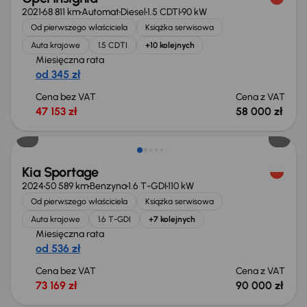
2021
68 811 km
Automat
Diesel
1.5 CDTI
90 kW
Od pierwszego właściciela
Książka serwisowa
Auta krajowe
1.5 CDTI
+10 kolejnych
Miesięczna rata
od 345 zł
Cena bez VAT
Cena z VAT
47 153 zł
58 000 zł
Możliwość odliczenia VAT
Kia Sportage
2024
50 589 km
Benzyna
1.6 T-GDI
110 kW
Od pierwszego właściciela
Książka serwisowa
Auta krajowe
1.6 T-GDI
+7 kolejnych
Miesięczna rata
od 536 zł
Cena bez VAT
Cena z VAT
73 169 zł
90 000 zł
Taniej o 1 000 zł