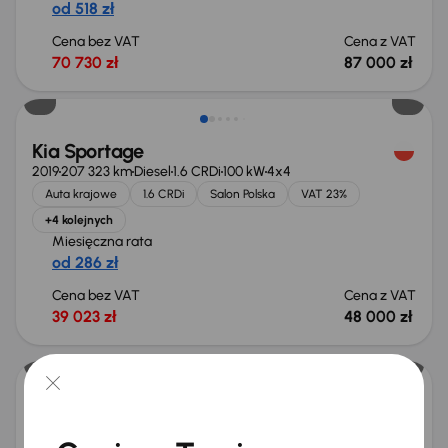
od 518 zł
Cena bez VAT
Cena z VAT
70 730 zł
87 000 zł
Taniej o 500 zł
Kia Sportage
2019
207 323 km
Diesel
1.6 CRDi
100 kW
4x4
Auta krajowe
1.6 CRDi
Salon Polska
VAT 23%
+4 kolejnych
Miesięczna rata
od 286 zł
Cena bez VAT
Cena z VAT
39 023 zł
48 000 zł
Możliwość odliczenia VAT
Škoda Octavia
2021
80 258 km
Benzyna
1.5 TSI
110 kW