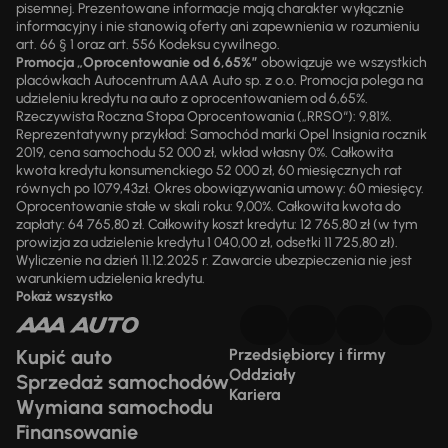
pisemnej. Prezentowane informacje mają charakter wyłącznie
informacyjny i nie stanowią oferty ani zapewnienia w rozumieniu
art. 66 § 1 oraz art. 556 Kodeksu cywilnego.
Promocja „Oprocentowanie od 6,65%”
obowiązuje we wszystkich
placówkach Autocentrum AAA Auto sp. z o.o. Promocja polega na
udzieleniu kredytu na auto z oprocentowaniem od 6,65%.
Rzeczywista Roczna Stopa Oprocentowania („RRSO“): 9,81%.
Reprezentatywny przykład: Samochód marki Opel Insignia rocznik
2019, cena samochodu 52 000 zł, wkład własny 0%. Całkowita
kwota kredytu konsumenckiego 52 000 zł, 60 miesięcznych rat
równych po 1079,43zł. Okres obowiązywania umowy: 60 miesięcy.
Oprocentowanie stałe w skali roku: 9,00%. Całkowita kwota do
zapłaty: 64 765,80 zł. Całkowity koszt kredytu: 12 765,80 zł (w tym
prowizja za udzielenie kredytu 1 040,00 zł, odsetki 11 725,80 zł).
Wyliczenie na dzień 11.12.2025 r. Zawarcie ubezpieczenia nie jest
warunkiem udzielenia kredytu.
Pokaż wszystko
Kupić auto
Przedsiębiorcy i firmy
Oddziały
Sprzedaż samochodów
Kariera
Wymiana samochodu
Finansowanie