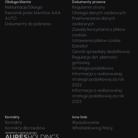
Obsługa klienta
Dokumenty prawne
Reklamacje/Skarga
Regulamin strony
Rzecznik praw klientów AAA
Obsługa danych osobowych
AUTO
Przetwarzanie danych
Dokumenty do pobrania
osobowych
Zasady korzystania z plików
cookies
Ustawienia plików cookie
DataAct
Cennik sprzedaży dodatkowej
Regulacje dot. płatności
gotówką
Strategia podatkowa
Informacja o realizowanej
strategii podatkowej za rok
2022
Informacja o realizowanej
strategii podatkowej za rok
2023
Kontakty
Inne linki
Kontakty
Wyszukiwanie
Kontakty dla mediów
Whistleblowing Policy
Jesteśmy częścią grupy