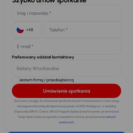
Imię i nazwisko
*
Telefon
*
+48
E-mail
*
Preferowany oddział kontaktowy
Jestem firmą / przedsiębiorcą
Umówienie spotkania
Zwracamy uwagę, że umówienie spotkania nie jest równoznaczne z rezerwacją
ani zagwarantowaną dostępnością pojazdu. AURES Holdings a.s., z siedzibą
Dopraváků 874/15, Čimice, 184 00 Praga 8, będzie przechowywać i przetwarzać
Twoje dane osobowe zgodnie z zasadami ochrony i przetwarzania
danych
osobowych
.