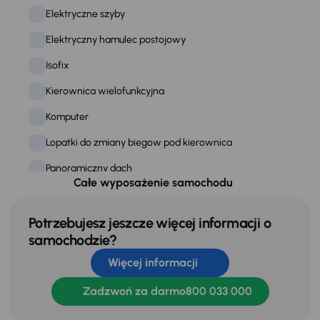
Elektryczne szyby
Elektryczny hamulec postojowy
Isofix
Kierownica wielofunkcyjna
Komputer
Lopatki do zmiany biegow pod kierownica
Panoramiczny dach
Całe wyposażenie samochodu
Podgrzewana kierownica
Podgrzewane fotele
Potrzebujesz jeszcze więcej informacji o
samochodzie?
Przciemniane szyby
Więcej informacji
Skórzana kierownica
Zadzwoń za darmo
800 033 000
Skorzane siedzenia