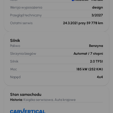
Wersja wyposażenia
design
Przegląd techniczny
3/2027
Ostatni serwis
24.3.2021 przy 59 778 km
Silnik
Paliwo
Benzyna
Skrzynia biegów
Automat
/ 7 stopni
Silnik
2.0 TFSI
Moc
185 kW
(252 KM)
Napęd
4x4
Stan samochodu
Historia:
Książka serwisowa, Auta krajowe