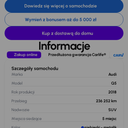
Dowiedz się więcej o samochodzie
Wymień z bonusem aż do 5 000 zł
Kup z dostawą do domu
Informacje
Zakup online
Przedłużona gwarancja Carlife®
Szczegóły samochodu
Marka
Audi
Model
Q5
Rok produkcji
2018
Przebieg
236 252 km
Nadwozie
SUV
Miejsca siedzące
5
miejsc
Kolor
niebieski
- metalik