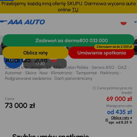
Przebijemy każdą inną ofertę SKUPU. Darmowa wycena auta
online
TU
.
Audi Q5
2018
236 252 km
Zadzwoń za darmo
800 033 000
Informacje
Wyposażenie
Zalety samochodu
Finansowanie
Z bonusem aż do
2 000 zł
Oblicz ratę
Umówienie spotkania
Opr. od
Audi Q5
, 2018
8,25 %
1 /
30
236 252 km
design
2.0 TFSI
Salon Polska
Serwis ASO
GAZ
Automat
Skóra
Navi
Klimatronic
Tempomat
Parktronic
Podgrzewane siedzienia
Dach panoramiczny
Cena promocyjna na
kredyt
69 000 zł
Cena
73 000 zł
Miesięczna rata
od 435 zł
Oblicz raty
z
opr. od
8,25 %
Szybko umów spotkanie