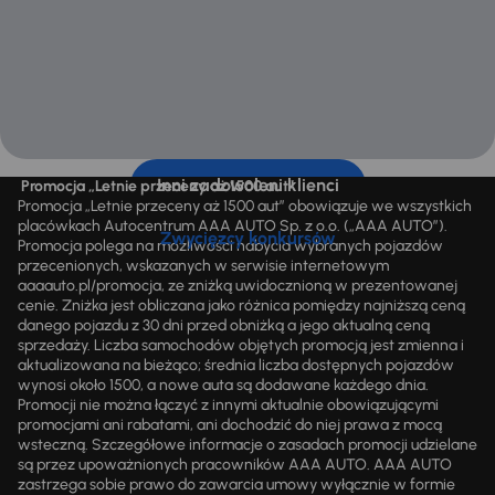
Inni zadowoleni klienci
Promocja „Letnie przeceny aż 1500 aut”
Promocja „Letnie przeceny aż 1500 aut” obowiązuje we wszystkich
placówkach Autocentrum AAA AUTO Sp. z o.o. („AAA AUTO”).
Zwycięzcy konkursów
Promocja polega na możliwości nabycia wybranych pojazdów
przecenionych, wskazanych w serwisie internetowym
aaaauto.pl/promocja, ze zniżką uwidocznioną w prezentowanej
cenie. Zniżka jest obliczana jako różnica pomiędzy najniższą ceną
danego pojazdu z 30 dni przed obniżką a jego aktualną ceną
sprzedaży. Liczba samochodów objętych promocją jest zmienna i
aktualizowana na bieżąco; średnia liczba dostępnych pojazdów
wynosi około 1500, a nowe auta są dodawane każdego dnia.
Promocji nie można łączyć z innymi aktualnie obowiązującymi
promocjami ani rabatami, ani dochodzić do niej prawa z mocą
wsteczną. Szczegółowe informacje o zasadach promocji udzielane
są przez upoważnionych pracowników AAA AUTO. AAA AUTO
zastrzega sobie prawo do zawarcia umowy wyłącznie w formie