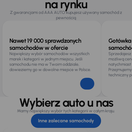
na rynku
Ogólne
Z gwarancjami od AAA AUTO kupujesz używany samochód z
Hf
pewnością
Infotainment
Podłokietnik
Nawet 19 000 sprawdzonych
Gotówka 
samochodów w ofercie
samochód
Połączenie USB (audio)
Największy wybór samochodów wszystkich
Sprzedajesz
marek i kategorii w jednym miejscu. Jeśli
możliwą cen
Rozpoznawanie znaków drogowych
samochodu nie ma w Twoim oddziale,
natychmiast
dowieziemy go w dowolne miejsce w Polsce.
Przejmujemy
techniczny p
Wybierz auto u nas
Mamy największy wybór tych kategorii w całym kraju.
Inne zalecane samochody