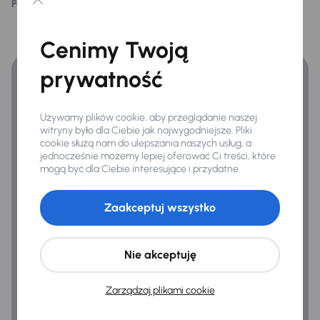
Podoba ci się ten opis?
Tak
Nie
Elektryczne lusterka
Finansowanie
Okno dachowe
Cenimy Twoją
Zyskaj lepsze warunki finansowania niż v banku.
Oryginalne Alufelgi
prywatność
Podwojne szyby
Przednie światła LED
Używamy plików cookie, aby przeglądanie naszej
witryny było dla Ciebie jak najwygodniejsze. Pliki
Relingi dachowe
cookie służą nam do ulepszania naszych usług, a
jednocześnie możemy lepiej oferować Ci treści, które
Tylne swiatla LED
mogą być dla Ciebie interesujące i przydatne.
Zaakceptuj wszystko
Extra
Czujnik deszczu
Nie akceptuję
Kamera cofania
Regulowanie zawieszenia
Zarządzaj plikami cookie