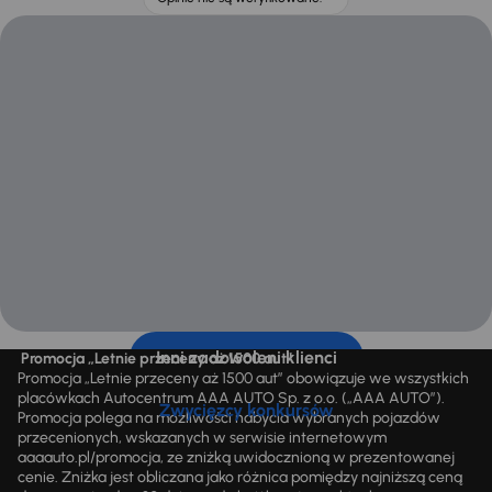
Inni zadowoleni klienci
Promocja „Letnie przeceny aż 1500 aut”
Promocja „Letnie przeceny aż 1500 aut” obowiązuje we wszystkich
placówkach Autocentrum AAA AUTO Sp. z o.o. („AAA AUTO”).
Zwycięzcy konkursów
Promocja polega na możliwości nabycia wybranych pojazdów
przecenionych, wskazanych w serwisie internetowym
aaaauto.pl/promocja, ze zniżką uwidocznioną w prezentowanej
cenie. Zniżka jest obliczana jako różnica pomiędzy najniższą ceną