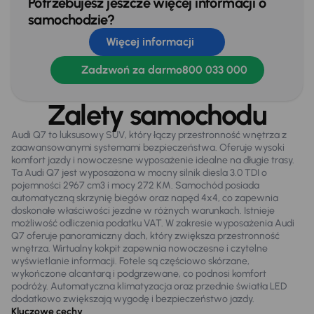
Potrzebujesz jeszcze więcej informacji o
samochodzie?
Przciemniane szyby
Więcej informacji
Skórzana kierownica
Zadzwoń za darmo
800 033 000
Stereo
Stop Start systém
Zalety samochodu
Tempomat
Audi Q7 to luksusowy SUV, który łączy przestronność wnętrza z
zaawansowanymi systemami bezpieczeństwa. Oferuje wysoki
WSP. KIEROWNICY
komfort jazdy i nowoczesne wyposażenie idealne na długie trasy.
Ta Audi Q7 jest wyposażona w mocny silnik diesla 3.0 TDI o
Zamek centralny
pojemności 2967 cm3 i mocy 272 KM. Samochód posiada
automatyczną skrzynię biegów oraz napęd 4x4, co zapewnia
doskonałe właściwości jezdne w różnych warunkach. Istnieje
możliwość odliczenia podatku VAT. W zakresie wyposażenia Audi
Na zewnątrz
Q7 oferuje panoramiczny dach, który zwiększa przestronność
Automatyczne światła drogowe
wnętrza. Wirtualny kokpit zapewnia nowoczesne i czytelne
wyświetlanie informacji. Fotele są częściowo skórzane,
Bezkluczowe otwieranie auta
wykończone alcantarą i podgrzewane, co podnosi komfort
podróży. Automatyczna klimatyzacja oraz przednie światła LED
Czujniki parkowania prz. i tył
dodatkowo zwiększają wygodę i bezpieczeństwo jazdy.
Kluczowe cechy