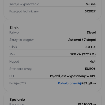
Wersja wyposażenia
S-Line
Przegląd techniczny
5/2027
Silnik
Paliwo
Diesel
Skrzynia biegów
Automat
/ 7 stopni
Silnik
3.0 TDI
Moc
200 kW
(272 KM)
Napęd
4x4
Standard emisji
EURO6
DPF
Pojazd jest wyposażony w DPF
Emisje CO2
Kalkulator emisji
283 g/km
Spalanie
Połączone
10.5 l/100km