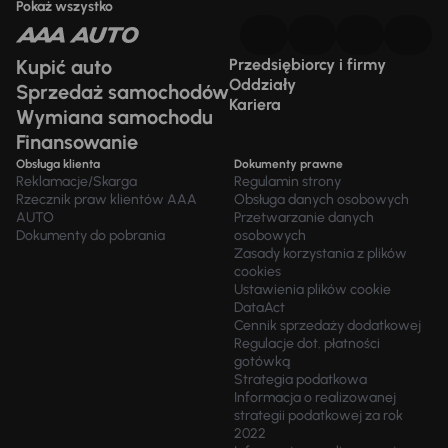
Pokaż wszystko
Kupić auto
Przedsiębiorcy i firmy
Oddziały
Sprzedaż samochodów
Kariera
Wymiana samochodu
Finansowanie
Obsługa klienta
Dokumenty prawne
Reklamacje/Skarga
Regulamin strony
Rzecznik praw klientów AAA
Obsługa danych osobowych
AUTO
Przetwarzanie danych
Dokumenty do pobrania
osobowych
Zasady korzystania z plików
cookies
Ustawienia plików cookie
DataAct
Cennik sprzedaży dodatkowej
Regulacje dot. płatności
gotówką
Strategia podatkowa
Informacja o realizowanej
strategii podatkowej za rok
2022