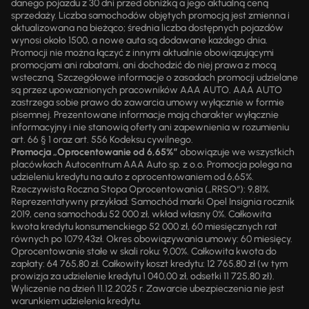
danego pojazdu z 30 dni przed obniżką a jego aktualną ceną
sprzedaży. Liczba samochodów objętych promocją jest zmienna i
aktualizowana na bieżąco; średnia liczba dostępnych pojazdów
wynosi około 1500, a nowe auta są dodawane każdego dnia.
Promocji nie można łączyć z innymi aktualnie obowiązującymi
promocjami ani rabatami, ani dochodzić do niej prawa z mocą
wsteczną. Szczegółowe informacje o zasadach promocji udzielane
są przez upoważnionych pracowników AAA AUTO. AAA AUTO
zastrzega sobie prawo do zawarcia umowy wyłącznie w formie
pisemnej. Prezentowane informacje mają charakter wyłącznie
informacyjny i nie stanowią oferty ani zapewnienia w rozumieniu
art. 66 § 1 oraz art. 556 Kodeksu cywilnego.
Promocja „Oprocentowanie od 6,65%”
obowiązuje we wszystkich
placówkach Autocentrum AAA Auto sp. z o.o. Promocja polega na
udzieleniu kredytu na auto z oprocentowaniem od 6,65%.
Rzeczywista Roczna Stopa Oprocentowania („RRSO“): 9,81%.
Reprezentatywny przykład: Samochód marki Opel Insignia rocznik
2019, cena samochodu 52 000 zł, wkład własny 0%. Całkowita
kwota kredytu konsumenckiego 52 000 zł, 60 miesięcznych rat
równych po 1079,43zł. Okres obowiązywania umowy: 60 miesięcy.
Oprocentowanie stałe w skali roku: 9,00%. Całkowita kwota do
zapłaty: 64 765,80 zł. Całkowity koszt kredytu: 12 765,80 zł (w tym
prowizja za udzielenie kredytu 1 040,00 zł, odsetki 11 725,80 zł).
Wyliczenie na dzień 11.12.2025 r. Zawarcie ubezpieczenia nie jest
warunkiem udzielenia kredytu.