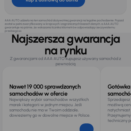
AAA AUTO udziela na ten samochód dożywotniej gwarancji na legalne pochodzenie. Pojazd
został w pełni zweryfikowany w krajowych i zagranicznych bazach danych, a AAA AUTO
gwarantuje na piśmie, że wskazania licznika kilometrów odpowiadają rzeczywistemu
przebiegowi.
Najszersza gwarancja
na rynku
Z gwarancjami od AAA AUTO kupujesz używany samochód z
pewnością
Nawet 19 000 sprawdzonych
Gotówka 
samochodów w ofercie
samochód
Największy wybór samochodów wszystkich
Sprzedajesz
marek i kategorii w jednym miejscu. Jeśli
możliwą cen
samochodu nie ma w Twoim oddziale,
natychmiast
dowieziemy go w dowolne miejsce w Polsce.
Przejmujemy
techniczny p