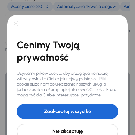
El. otwierany bagażnik
Mocny diesel 3.0 TDI
Automatyczna skrzynia biegów
Panor
Elektr. składane lusterka
Okno dachowe
Ta Audi Q7 jest wyposażona w mocny silnik
Istnieje mo
Oryginalne Alufelgi
diesla 3.0 TDI o mocy 272KM.
Cenimy Twoją
Przednie światła LED
Podoba ci się ten opis?
Tak
Nie
Finansowanie
prywatność
Relingi dachowe
Zyskaj lepsze warunki finansowania niż v banku.
Używamy plików cookie, aby przeglądanie naszej
Extra
witryny było dla Ciebie jak najwygodniejsze. Pliki
cookie służą nam do ulepszania naszych usług, a
Czujnik deszczu
jednocześnie możemy lepiej oferować Ci treści, które
mogą być dla Ciebie interesujące i przydatne.
Kamera cofania
Zaakceptuj wszystko
Infotainment
Android Auto
Nie akceptuję