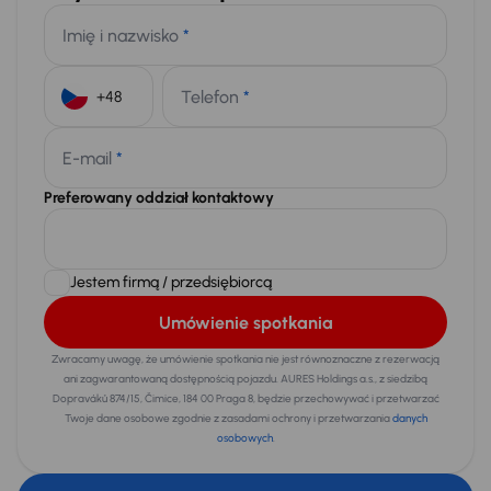
Imię i nazwisko
*
Telefon
*
+48
E-mail
*
Preferowany oddział kontaktowy
Jestem firmą / przedsiębiorcą
Umówienie spotkania
Zwracamy uwagę, że umówienie spotkania nie jest równoznaczne z rezerwacją
ani zagwarantowaną dostępnością pojazdu. AURES Holdings a.s., z siedzibą
Dopraváků 874/15, Čimice, 184 00 Praga 8, będzie przechowywać i przetwarzać
Twoje dane osobowe zgodnie z zasadami ochrony i przetwarzania
danych
osobowych
.