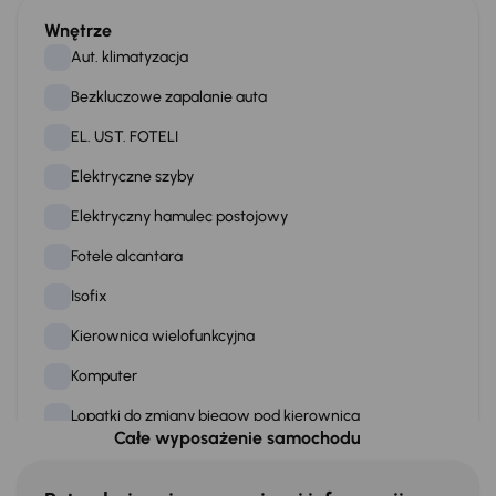
Wnętrze
Aut. klimatyzacja
Bezkluczowe zapalanie auta
EL. UST. FOTELI
Elektryczne szyby
Elektryczny hamulec postojowy
Fotele alcantara
Isofix
Kierownica wielofunkcyjna
Komputer
Lopatki do zmiany biegow pod kierownica
Całe wyposażenie samochodu
Panoramiczny dach
Podgrzewane fotele