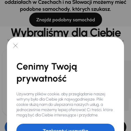
oddziałach w Czechach i na Słowacji możemy mieć
podobne samochody, których szukasz.
Znajdź podobny samochód
Wybraliśmy dla Ciebie
Wybieramy dla Ciebie
najlepsze pojazdy
z naszej oferty. Kupimy
dla Ciebie
do 400 pojazdów
każdego dnia.
Cenimy Twoją
prywatność
Używamy plików cookie, aby przeglądanie naszej
witryny było dla Ciebie jak najwygodniejsze. Pliki
cookie służą nam do ulepszania naszych usług, a
jednocześnie możemy lepiej oferować Ci treści, które
mogą być dla Ciebie interesujące i przydatne.
Edytuj filtr
Zaakceptuj wszystko