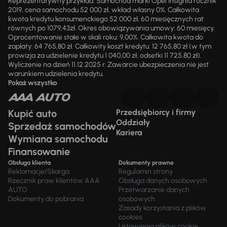
Reprezentatywny przykład: Samochód marki Opel Insignia rocznik
2019, cena samochodu 52 000 zł, wkład własny 0%. Całkowita
kwota kredytu konsumenckiego 52 000 zł, 60 miesięcznych rat
równych po 1079,43zł. Okres obowiązywania umowy: 60 miesięcy.
Oprocentowanie stałe w skali roku: 9,00%. Całkowita kwota do
zapłaty: 64 765,80 zł. Całkowity koszt kredytu: 12 765,80 zł (w tym
prowizja za udzielenie kredytu 1 040,00 zł, odsetki 11 725,80 zł).
Wyliczenie na dzień 11.12.2025 r. Zawarcie ubezpieczenia nie jest
warunkiem udzielenia kredytu.
Pokaż wszystko
Kupić auto
Przedsiębiorcy i firmy
Oddziały
Sprzedaż samochodów
Kariera
Wymiana samochodu
Finansowanie
Obsługa klienta
Dokumenty prawne
Reklamacje/Skarga
Regulamin strony
Rzecznik praw klientów AAA
Obsługa danych osobowych
AUTO
Przetwarzanie danych
Dokumenty do pobrania
osobowych
Zasady korzystania z plików
cookies
Ustawienia plików cookie