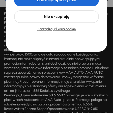
Promocja „Letnie przeceny aż 1500 aut”
Promocja „Letnie przeceny aż 1500 aut” obowiązuje we wszystkich
Nie akceptuję
placówkach Autocentrum AAA AUTO Sp. z o.o. („AAA AUTO”).
Promocja polega na możliwości nabycia wybranych pojazdów
przecenionych, wskazanych w serwisie internetowym
Zarządzaj plikami cookie
aaaauto.pl/promocja, ze zniżką uwidocznioną w prezentowanej
cenie. Zniżka jest obliczana jako różnica pomiędzy najniższą ceną
danego pojazdu z 30 dni przed obniżką a jego aktualną ceną
sprzedaży. Liczba samochodów objętych promocją jest zmienna i
aktualizowana na bieżąco; średnia liczba dostępnych pojazdów
wynosi około 1500, a nowe auta są dodawane każdego dnia.
Promocji nie można łączyć z innymi aktualnie obowiązującymi
promocjami ani rabatami, ani dochodzić do niej prawa z mocą
wsteczną. Szczegółowe informacje o zasadach promocji udzielane
są przez upoważnionych pracowników AAA AUTO. AAA AUTO
zastrzega sobie prawo do zawarcia umowy wyłącznie w formie
pisemnej. Prezentowane informacje mają charakter wyłącznie
informacyjny i nie stanowią oferty ani zapewnienia w rozumieniu
art. 66 § 1 oraz art. 556 Kodeksu cywilnego.
Promocja „Oprocentowanie od 6,65%”
obowiązuje we wszystkich
placówkach Autocentrum AAA Auto sp. z o.o. Promocja polega na
udzieleniu kredytu na auto z oprocentowaniem od 6,65%.
Rzeczywista Roczna Stopa Oprocentowania („RRSO“): 9,81%.