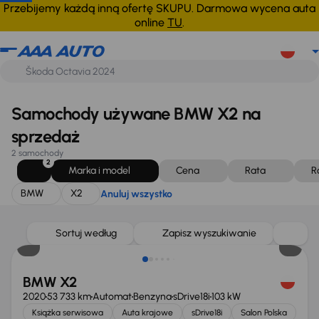
BMW
X2
Anuluj wszystko
Przebijemy każdą inną ofertę SKUPU. Darmowa wycena auta
online
TU
.
Samochody używane BMW X2 na
sprzedaż
2 samochody
2
Marka i model
Cena
Rata
R
BMW
X2
Anuluj wszystko
Taniej o 1 000 zł
Sortuj według
Zapisz wyszukiwanie
BMW X2
2020
53 733 km
Automat
Benzyna
sDrive18i
103 kW
Książka serwisowa
Auta krajowe
sDrive18i
Salon Polska