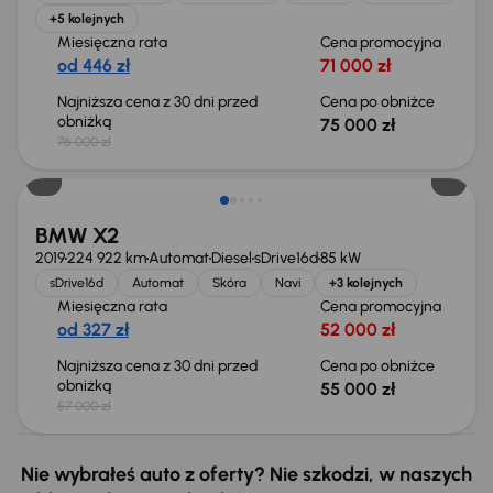
+5 kolejnych
Miesięczna rata
Cena promocyjna
od 446 zł
71 000 zł
Najniższa cena z 30 dni przed
Cena po obniżce
obniżką
75 000 zł
76 000 zł
Taniej o 2 000 zł
BMW X2
2019
224 922 km
Automat
Diesel
sDrive16d
85 kW
sDrive16d
Automat
Skóra
Navi
+3 kolejnych
Miesięczna rata
Cena promocyjna
od 327 zł
52 000 zł
Najniższa cena z 30 dni przed
Cena po obniżce
obniżką
55 000 zł
57 000 zł
Nie wybrałeś auto z oferty? Nie szkodzi, w naszych