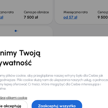
czna rata
Cena po obniżce
Miesięczna rata
Cena p
zł
7 500 zł
od 57 zł
9 500
 C1
007 km
Benzyna
1.0
50 kW
jowe
1.0
Salon Polska
nimy Twoją
ywatność
czna rata
Cena
zł
6 000 zł
y plików cookie, aby przeglądanie naszej witryny było dla Ciebie jak
odniejsze. Pliki cookie służą nam do ulepszania naszych usług, a jednocz
łeś auto z oferty? Nie szkodzi, w naszych oddziałach
 lepiej oferować Ci treści, które mogą być dla Ciebie interesujące i
samochody, których sz
atne.
Znajdź podobny samo
zaj plikami cookie
ie akceptuję
Zaakceptuj wszystko