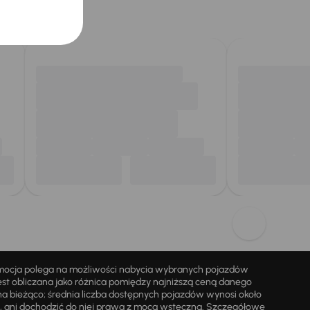
omocja polega na możliwości nabycia wybranych pojazdów
st obliczana jako różnica pomiędzy najniższą ceną danego
na bieżąco; średnia liczba dostępnych pojazdów wynosi około
i, ani dochodzić do niej prawa z mocą wsteczną. Szczegółowe