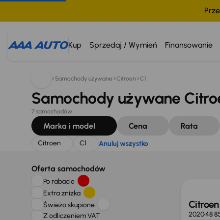
Prze
Szukam:
Citroen
C1
Anuluj wszystko
Kup
Sprzedaj / Wymień
Finansowanie
Samochody używane
Citroen
C1
Samochody używane Citroe
7 samochodów
Marka i model
Cena
Rata
Citroen
C1
Anuluj wszystko
Oferta samochodów
Po rabacie
Extra zniżka
Citroen
Świeżo skupione
2020
48 8
Z odliczeniem VAT