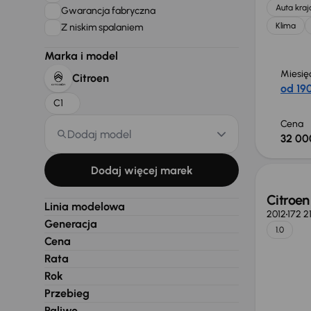
Auta kra
Gwarancja fabryczna
Klima
Z niskim spalaniem
Marka i model
Miesię
Citroen
od 190
C1
Cena
Dodaj model
32 00
Taniej 
Dodaj więcej marek
Citroen
Linia modelowa
2012
172 2
Generacja
1.0
Cena
Rata
Rok
Przebieg
Paliwo