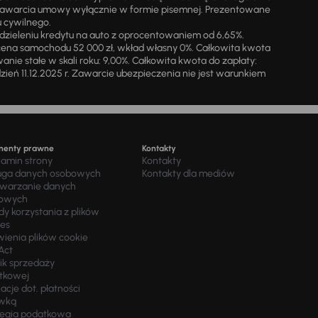
zawarcia umowy wyłącznie w formie pisemnej. Prezentowane
u cywilnego.
zieleniu kredytu na auto z oprocentowaniem od 6,65%.
cena samochodu 52 000 zł, wkład własny 0%. Całkowita kwota
ie stałe w skali roku: 9,00%. Całkowita kwota do zapłaty:
a dzień 11.12.2025 r. Zawarcie ubezpieczenia nie jest warunkiem
menty prawne
Kontakty
lamin strony
Kontakty
uga danych osobowych
Kontakty dla mediów
twarzanie danych
owych
y korzystania z plików
ies
wienia plików cookie
Act
ik sprzedaży
tkowej
acje dot. płatności
wką
tegia podatkowa