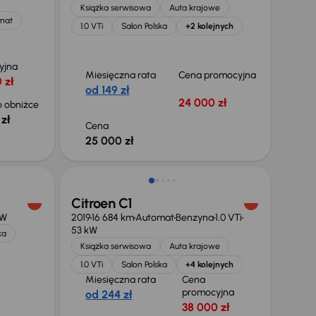
Książka serwisowa
Auta krajowe
mat
1.0 VTi
Salon Polska
+2 kolejnych
yjna
Miesięczna rata
Cena promocyjna
 zł
od 149 zł
24 000 zł
 obniżce
zł
Cena
25 000 zł
Taniej o 1 000 zł
Citroen C1
kW
2019
16 684 km
Automat
Benzyna
1.0 VTi
53 kW
ka
Książka serwisowa
Auta krajowe
1.0 VTi
Salon Polska
+4 kolejnych
Miesięczna rata
Cena
promocyjna
od 244 zł
38 000 zł