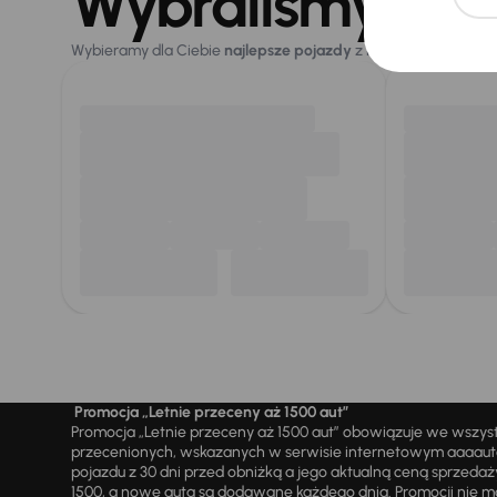
Wybraliśmy dla 
Wybieramy dla Ciebie
najlepsze pojazdy
z naszej oferty. Kupi
Promocja „Letnie przeceny aż 1500 aut”
Promocja „Letnie przeceny aż 1500 aut” obowiązuje we wszy
przecenionych, wskazanych w serwisie internetowym aaaauto.
pojazdu z 30 dni przed obniżką a jego aktualną ceną sprzeda
1500, a nowe auta są dodawane każdego dnia. Promocji nie m