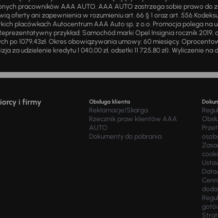
żnionych pracowników AAA AUTO. AAA AUTO zastrzega sobie prawo do 
ią oferty ani zapewnienia w rozumieniu art. 66 § 1 oraz art. 556 Kodeks
ich placówkach Autocentrum AAA Auto sp. z o.o. Promocja polega na ud
eprezentatywny przykład: Samochód marki Opel Insignia rocznik 2019, 
ch po 1079,43zł. Okres obowiązywania umowy: 60 miesięcy. Oprocentowan
zja za udzielenie kredytu 1 040,00 zł, odsetki 11 725,80 zł). Wyliczenie n
orcy i firmy
Obsługa klienta
Doku
Reklamacje/Skarga
Regu
Rzecznik praw klientów AAA
Obsł
AUTO
Prze
Dokumenty do pobrania
osob
Zasad
cook
Usta
Data
Cenn
doda
Regul
gotó
Stra