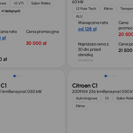
60 kW
jowe
1.0 VTi
Salon Polska
1.2 Pure Tech
Klima
Tempo
+1 kolejnych
ALU
Miesięczna rata
Cena
promoc
od 128 zł
czna rata
Cena promocyjna
20 500
 zł
30 000 zł
Najniższa cena z
Cena po
30 dni przed
21 500 
obniżką
0 zł
23 000 zł
o 500 zł
Taniej o 500 zł
 C1
Citroen C1
11 km
Benzyna
1.0
50 kW
2009
154 256 km
Benzyna
1.0
50 
Auta krajowe
1.0
Salon Pols
Klima