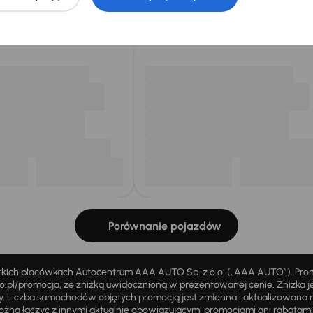
Ciebie
my dla Ciebie
do 400 pojazdów
każdego dnia.
Porównanie pojazdów
stkich placówkach Autocentrum AAA AUTO Sp. z o.o. („AAA AUTO”). Pr
pl/promocja, ze zniżką uwidocznioną w prezentowanej cenie. Zniżka je
ży. Liczba samochodów objętych promocją jest zmienna i aktualizowana 
ożna łączyć z innymi aktualnie obowiązującymi promocjami ani rabatam