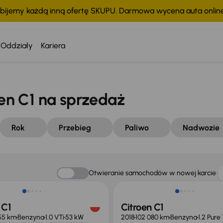
bijemy każdą inną ofertę SKUPU. Darmowa wycena auta onli
Oddziały
Kariera
n C1 na sprzedaż
Rok
Przebieg
Paliwo
Nadwozie
Taniej o 1 500 zł
Otwieranie samochodów w nowej karcie
 C1
Citroen C1
55 km
Benzyna
1.0 VTi
53 kW
2018
102 080 km
Benzyna
1.2 Pure