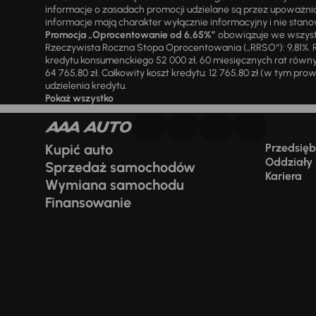
informacje o zasadach promocji udzielane są przez upowa
informacje mają charakter wyłącznie informacyjny i nie stanow
Promocja „Oprocentowanie od 6,65%”
obowiązuje we wszystk
Rzeczywista Roczna Stopa Oprocentowania („RRSO“): 9,81%. R
kredytu konsumenckiego 52 000 zł, 60 miesięcznych rat równy
64 765,80 zł. Całkowity koszt kredytu: 12 765,80 zł (w tym prowi
udzielenia kredytu.
Pokaż wszystko
Kupić auto
Przedsiębi
Oddziały
Sprzedaż samochodów
Kariera
Wymiana samochodu
Finansowanie