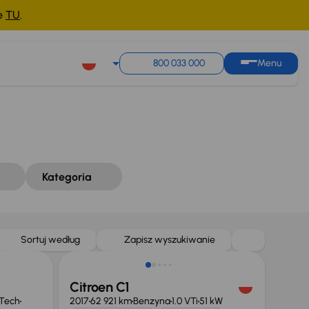
ne
TU
.
Sortuj według
Zapisz wyszukiwanie
800 033 000
Menu
Kategoria
Sortuj według
Zapisz wyszukiwanie
Citroen C1
 Tech
2017
62 921 km
Benzyna
1.0 VTi
51 kW