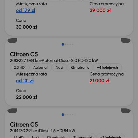
Miesięczna rata
Cena promocyjna
od 179 zł
29 000 zł
Cena
30 000 zł
Citroen C5
2013
227 084 km
Automat
Diesel
2.0 HDi
120 kW
2.0 HDi
Automat
Navi
Klimatronic
+4 kolejnych
Miesięczna rata
Cena promocyjna
od 131 zł
21 000 zł
Cena
22 000 zł
Taniej o 500 zł
Citroen C5
2014
130 291 km
Diesel
1.6 HDi
84 kW
1.6 HDi
Navi
Klimatronic
Tempomat
+2 kolejnych