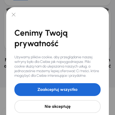
Citroen C5
2009
272 037 km
Automat
Diesel
3.0 HDi
177 kW
Cenimy Twoją
3.0 HDi
241 KM
Automat
Navi
+5 kolejnych
Miesięczna rata
Cena
prywatność
od 60 zł
10 000 zł
Używamy plików cookie, aby przeglądanie naszej
Nie wybrałeś auto z oferty? Nie szkodzi, w naszych
witryny było dla Ciebie jak najwygodniejsze. Pliki
oddziałach w Czechach i na Słowacji możemy mieć
cookie służą nam do ulepszania naszych usług, a
jednocześnie możemy lepiej oferować Ci treści, które
podobne samochody, których szukasz.
mogą być dla Ciebie interesujące i przydatne.
Znajdź podobny samochód
Wybraliśmy dla Ciebie
Zaakceptuj wszystko
Wybieramy dla Ciebie
najlepsze pojazdy
z naszej oferty. Kupimy
dla Ciebie
do 400 pojazdów
każdego dnia.
Nie akceptuję