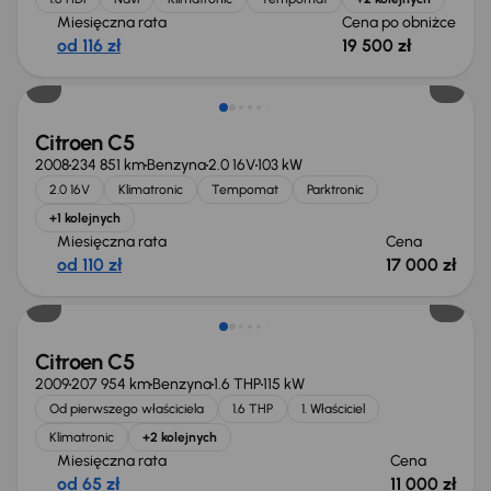
Miesięczna rata
Cena po obniżce
od 116 zł
19 500 zł
Citroen C5
2008
234 851 km
Benzyna
2.0 16V
103 kW
2.0 16V
Klimatronic
Tempomat
Parktronic
+1 kolejnych
Miesięczna rata
Cena
od 110 zł
17 000 zł
Citroen C5
2009
207 954 km
Benzyna
1.6 THP
115 kW
Od pierwszego właściciela
1.6 THP
1. Właściciel
Klimatronic
+2 kolejnych
Miesięczna rata
Cena
od 65 zł
11 000 zł