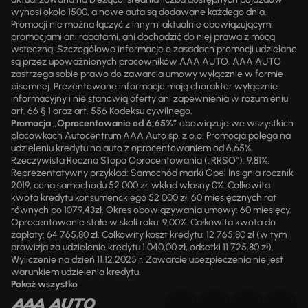
wynosi około 1500, a nowe auta są dodawane każdego dnia.
Promocji nie można łączyć z innymi aktualnie obowiązującymi
promocjami ani rabatami, ani dochodzić do niej prawa z mocą
wsteczną. Szczegółowe informacje o zasadach promocji udzielane
są przez upoważnionych pracowników AAA AUTO. AAA AUTO
zastrzega sobie prawo do zawarcia umowy wyłącznie w formie
pisemnej. Prezentowane informacje mają charakter wyłącznie
informacyjny i nie stanowią oferty ani zapewnienia w rozumieniu
art. 66 § 1 oraz art. 556 Kodeksu cywilnego.
Promocja „Oprocentowanie od 6,65%”
obowiązuje we wszystkich
placówkach Autocentrum AAA Auto sp. z o.o. Promocja polega na
udzieleniu kredytu na auto z oprocentowaniem od 6,65%.
Rzeczywista Roczna Stopa Oprocentowania („RRSO“): 9,81%.
Reprezentatywny przykład: Samochód marki Opel Insignia rocznik
2019, cena samochodu 52 000 zł, wkład własny 0%. Całkowita
kwota kredytu konsumenckiego 52 000 zł, 60 miesięcznych rat
równych po 1079,43zł. Okres obowiązywania umowy: 60 miesięcy.
Oprocentowanie stałe w skali roku: 9,00%. Całkowita kwota do
zapłaty: 64 765,80 zł. Całkowity koszt kredytu: 12 765,80 zł (w tym
prowizja za udzielenie kredytu 1 040,00 zł, odsetki 11 725,80 zł).
Wyliczenie na dzień 11.12.2025 r. Zawarcie ubezpieczenia nie jest
warunkiem udzielenia kredytu.
Pokaż wszystko