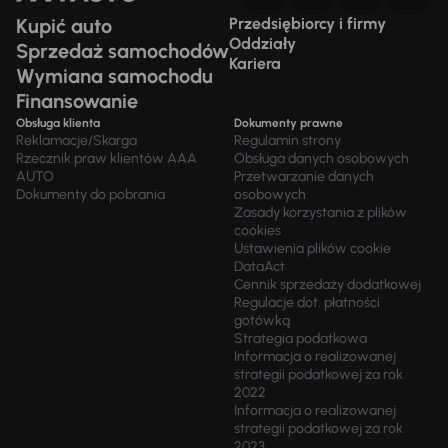
Kupić auto
Przedsiębiorcy i firmy
Oddziały
Sprzedaż samochodów
Kariera
Wymiana samochodu
Finansowanie
Obsługa klienta
Dokumenty prawne
Reklamacje/Skarga
Regulamin strony
Rzecznik praw klientów AAA
Obsługa danych osobowych
AUTO
Przetwarzanie danych
Dokumenty do pobrania
osobowych
Zasady korzystania z plików
cookies
Ustawienia plików cookie
DataAct
Cennik sprzedaży dodatkowej
Regulacje dot. płatności
gotówką
Strategia podatkowa
Informacja o realizowanej
strategii podatkowej za rok
2022
Informacja o realizowanej
strategii podatkowej za rok
2023