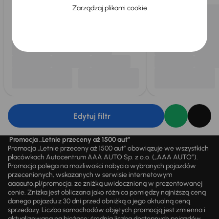
Zarządzaj plikami cookie
Edytuj filtr
Promocja „Letnie przeceny aż 1500 aut”
Promocja „Letnie przeceny aż 1500 aut” obowiązuje we wszystkich
placówkach Autocentrum AAA AUTO Sp. z o.o. („AAA AUTO”).
Promocja polega na możliwości nabycia wybranych pojazdów
przecenionych, wskazanych w serwisie internetowym
aaaauto.pl/promocja, ze zniżką uwidocznioną w prezentowanej
cenie. Zniżka jest obliczana jako różnica pomiędzy najniższą ceną
danego pojazdu z 30 dni przed obniżką a jego aktualną ceną
sprzedaży. Liczba samochodów objętych promocją jest zmienna i
aktualizowana na bieżąco; średnia liczba dostępnych pojazdów