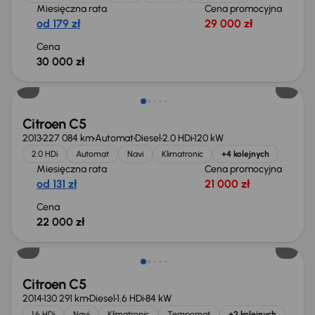
Miesięczna rata
Cena promocyjna
od 179 zł
29 000 zł
Cena
30 000 zł
Citroen C5
2013
227 084 km
Automat
Diesel
2.0 HDi
120 kW
2.0 HDi
Automat
Navi
Klimatronic
+4 kolejnych
Miesięczna rata
Cena promocyjna
od 131 zł
21 000 zł
Cena
22 000 zł
Taniej o 500 zł
Citroen C5
2014
130 291 km
Diesel
1.6 HDi
84 kW
1.6 HDi
Navi
Klimatronic
Tempomat
+2 kolejnych