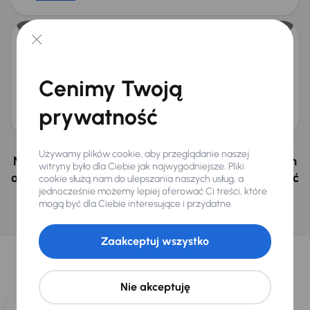
Citroen C5
2009
272 037 km
Automat
Diesel
3.0 HDi
177 kW
Cenimy Twoją
3.0 HDi
241 KM
Automat
Navi
+5 kolejnych
Miesięczna rata
Cena
prywatność
od 60 zł
10 000 zł
Używamy plików cookie, aby przeglądanie naszej
Nie wybrałeś auto z oferty? Nie szkodzi, w naszych
witryny było dla Ciebie jak najwygodniejsze. Pliki
oddziałach w Czechach i na Słowacji możemy mieć
cookie służą nam do ulepszania naszych usług, a
jednocześnie możemy lepiej oferować Ci treści, które
podobne samochody, których szukasz.
mogą być dla Ciebie interesujące i przydatne.
Znajdź podobny samochód
Wybraliśmy dla Ciebie
Zaakceptuj wszystko
Wybieramy dla Ciebie
najlepsze pojazdy
z naszej oferty. Kupimy
dla Ciebie
do 400 pojazdów
każdego dnia.
Nie akceptuję