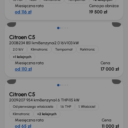
Miesięczna rata
Cena po obniżce
od 116 zł
19 500 zł
Citroen C5
2008
234 851 km
Benzyna
2.0 16V
103 kW
2.0 16V
Klimatronic
Tempomat
Parktronic
+1 kolejnych
Miesięczna rata
Cena
od 110 zł
17 000 zł
Citroen C5
2009
207 954 km
Benzyna
1.6 THP
115 kW
Od pierwszego właściciela
1.6 THP
1. Właściciel
Klimatronic
+2 kolejnych
Miesięczna rata
Cena
od 65 zł
11 000 zł