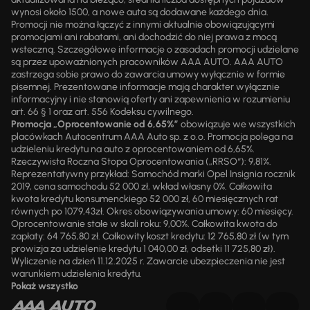
wynosi około 1500, a nowe auta są dodawane każdego dnia.
Promocji nie można łączyć z innymi aktualnie obowiązującymi
promocjami ani rabatami, ani dochodzić do niej prawa z mocą
wsteczną. Szczegółowe informacje o zasadach promocji udzielane
są przez upoważnionych pracowników AAA AUTO. AAA AUTO
zastrzega sobie prawo do zawarcia umowy wyłącznie w formie
pisemnej. Prezentowane informacje mają charakter wyłącznie
informacyjny i nie stanowią oferty ani zapewnienia w rozumieniu
art. 66 § 1 oraz art. 556 Kodeksu cywilnego.
Promocja „Oprocentowanie od 6,65%”
obowiązuje we wszystkich
placówkach Autocentrum AAA Auto sp. z o.o. Promocja polega na
udzieleniu kredytu na auto z oprocentowaniem od 6,65%.
Rzeczywista Roczna Stopa Oprocentowania („RRSO“): 9,81%.
Reprezentatywny przykład: Samochód marki Opel Insignia rocznik
2019, cena samochodu 52 000 zł, wkład własny 0%. Całkowita
kwota kredytu konsumenckiego 52 000 zł, 60 miesięcznych rat
równych po 1079,43zł. Okres obowiązywania umowy: 60 miesięcy.
Oprocentowanie stałe w skali roku: 9,00%. Całkowita kwota do
zapłaty: 64 765,80 zł. Całkowity koszt kredytu: 12 765,80 zł (w tym
prowizja za udzielenie kredytu 1 040,00 zł, odsetki 11 725,80 zł).
Wyliczenie na dzień 11.12.2025 r. Zawarcie ubezpieczenia nie jest
warunkiem udzielenia kredytu.
Pokaż wszystko