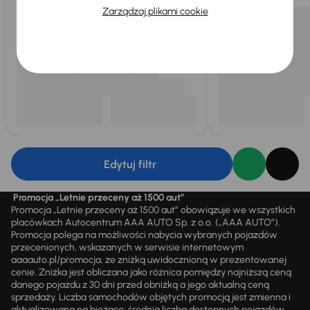
Zarządzaj plikami cookie
Edytuj filtr
Promocja „Letnie przeceny aż 1500 aut”
Promocja „Letnie przeceny aż 1500 aut” obowiązuje we wszystkich
placówkach Autocentrum AAA AUTO Sp. z o.o. („AAA AUTO”).
Promocja polega na możliwości nabycia wybranych pojazdów
przecenionych, wskazanych w serwisie internetowym
aaaauto.pl/promocja, ze zniżką uwidocznioną w prezentowanej
cenie. Zniżka jest obliczana jako różnica pomiędzy najniższą ceną
danego pojazdu z 30 dni przed obniżką a jego aktualną ceną
sprzedaży. Liczba samochodów objętych promocją jest zmienna i
aktualizowana na bieżąco; średnia liczba dostępnych pojazdów