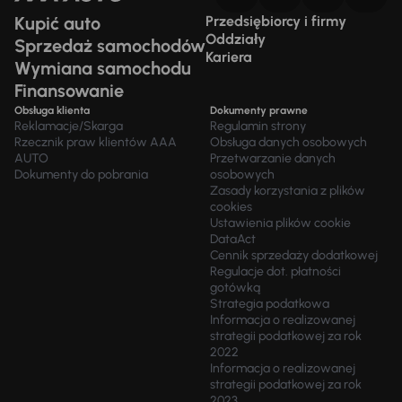
Kupić auto
Przedsiębiorcy i firmy
Oddziały
Sprzedaż samochodów
Kariera
Wymiana samochodu
Finansowanie
Obsługa klienta
Dokumenty prawne
Reklamacje/Skarga
Regulamin strony
Rzecznik praw klientów AAA
Obsługa danych osobowych
AUTO
Przetwarzanie danych
Dokumenty do pobrania
osobowych
Zasady korzystania z plików
cookies
Ustawienia plików cookie
DataAct
Cennik sprzedaży dodatkowej
Regulacje dot. płatności
gotówką
Strategia podatkowa
Informacja o realizowanej
strategii podatkowej za rok
2022
Informacja o realizowanej
strategii podatkowej za rok
2023