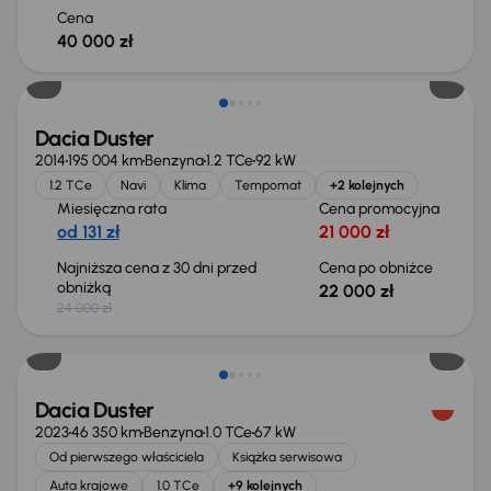
Cena
40 000 zł
Taniej o 2 000 zł
Dacia Duster
2014
195 004 km
Benzyna
1.2 TCe
92 kW
1.2 TCe
Navi
Klima
Tempomat
+2 kolejnych
Miesięczna rata
Cena promocyjna
od 131 zł
21 000 zł
Najniższa cena z 30 dni przed
Cena po obniżce
obniżką
22 000 zł
24 000 zł
Dacia Duster
2023
46 350 km
Benzyna
1.0 TCe
67 kW
Od pierwszego właściciela
Książka serwisowa
Auta krajowe
1.0 TCe
+9 kolejnych