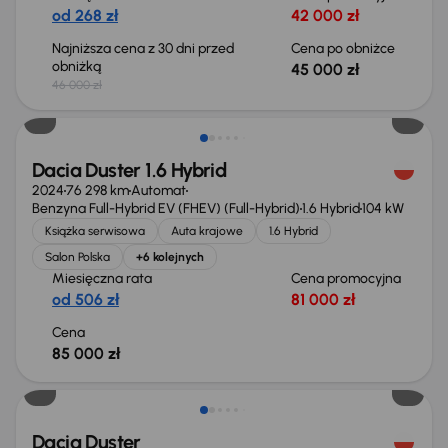
od 268 zł
42 000 zł
Najniższa cena z 30 dni przed
Cena po obniżce
obniżką
45 000 zł
46 000 zł
Dacia Duster 1.6 Hybrid
2024
76 298 km
Automat
Benzyna Full-Hybrid EV (FHEV) (Full-Hybrid)
1.6 Hybrid
104 kW
Książka serwisowa
Auta krajowe
1.6 Hybrid
Salon Polska
+6 kolejnych
Miesięczna rata
Cena promocyjna
od 506 zł
81 000 zł
Cena
85 000 zł
Możliwość odliczenia VAT
Dacia Duster