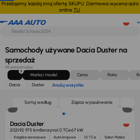
Dacia
Duster
Anuluj wszystko
Przebijemy każdą inną ofertę SKUPU. Darmowa wycena auta
online
TU
.
Samochody używane Dacia Duster na
sprzedaż
48 samochodów
2
Marka i model
Cena
Rata
R
Dacia
Duster
Anuluj wszystko
Taniej o 700 zł
Sortuj według
Zapisz wyszukiwanie
Dacia Duster
2021
92 975 km
Benzyna
1.0 TCe
67 kW
Książka serwisowa
Auta krajowe
1.0 TCe
Salon Polska