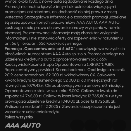
wynosi około 1500, a nowe auta są dodawane każdego dnia.
Promocji nie można łączyć z innymi aktualnie obowiązującymi
promocjami ani rabatami, ani dochodzić do niej prawa z mocą
wsteczną. Szczegółowe informacje o zasadach promocji udzielane
są przez upoważnionych pracowników AAA AUTO. AAA AUTO
zastrzega sobie prawo do zawarcia umowy wyłącznie w formie
pisemnej. Prezentowane informacje mają charakter wyłącznie
informacyjny i nie stanowią oferty ani zapewnienia w rozumieniu
art. 66 § 1 oraz art. 556 Kodeksu cywilnego.
Promocja „Oprocentowanie od 6,65%”
obowiązuje we wszystkich
placówkach Autocentrum AAA Auto sp. z o.o. Promocja polega na
udzieleniu kredytu na auto z oprocentowaniem od 6,65%.
Rzeczywista Roczna Stopa Oprocentowania („RRSO“): 9,81%.
Reprezentatywny przykład: Samochód marki Opel Insignia rocznik
2019, cena samochodu 52 000 zł, wkład własny 0%. Całkowita
kwota kredytu konsumenckiego 52 000 zł, 60 miesięcznych rat
równych po 1079,43zł. Okres obowiązywania umowy: 60 miesięcy.
Oprocentowanie stałe w skali roku: 9,00%. Całkowita kwota do
zapłaty: 64 765,80 zł. Całkowity koszt kredytu: 12 765,80 zł (w tym
prowizja za udzielenie kredytu 1 040,00 zł, odsetki 11 725,80 zł).
Wyliczenie na dzień 11.12.2025 r. Zawarcie ubezpieczenia nie jest
warunkiem udzielenia kredytu.
Pokaż wszystko