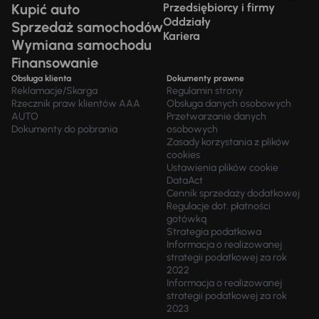
Kupić auto
Przedsiębiorcy i firmy
Oddziały
Sprzedaż samochodów
Kariera
Wymiana samochodu
Finansowanie
Obsługa klienta
Dokumenty prawne
Reklamacje/Skarga
Regulamin strony
Rzecznik praw klientów AAA
Obsługa danych osobowych
AUTO
Przetwarzanie danych
Dokumenty do pobrania
osobowych
Zasady korzystania z plików
cookies
Ustawienia plików cookie
DataAct
Cennik sprzedaży dodatkowej
Regulacje dot. płatności
gotówką
Strategia podatkowa
Informacja o realizowanej
strategii podatkowej za rok
2022
Informacja o realizowanej
strategii podatkowej za rok
2023