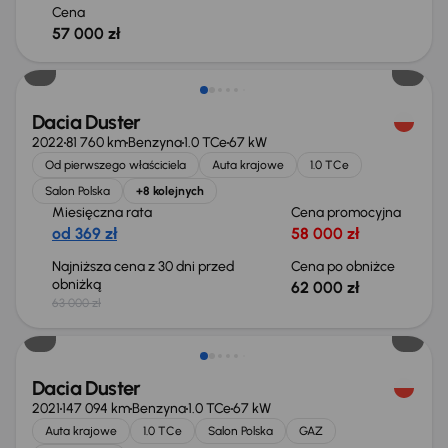
Cena
57 000 zł
Taniej o 1 000 zł
Dacia Duster
2022
81 760 km
Benzyna
1.0 TCe
67 kW
Od pierwszego właściciela
Auta krajowe
1.0 TCe
Salon Polska
+8 kolejnych
Miesięczna rata
Cena promocyjna
od 369 zł
58 000 zł
Najniższa cena z 30 dni przed
Cena po obniżce
obniżką
62 000 zł
63 000 zł
Możliwość odliczenia VAT
Dacia Duster
2021
147 094 km
Benzyna
1.0 TCe
67 kW
Auta krajowe
1.0 TCe
Salon Polska
GAZ