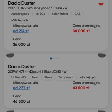
Dacia Duster
2017
130 877 km
Benzyna
1.6 SCe
84 kW
Auta krajowe
1.6 SCe
Salon Polska
GAZ
+3 kolejnych
Miesięczna rata
Cena promocyjna
od 214 zł
34 000 zł
Cena
36 000 zł
Dacia Duster
2019
61 471 km
Diesel
1.5 Blue dCi
85 kW
1.5 Blue dCi
Navi
Klima
Tempomat
+1 kolejnych
Miesięczna rata
Cena promocyjna
od 277 zł
43 500 zł
Cena
46 500 zł