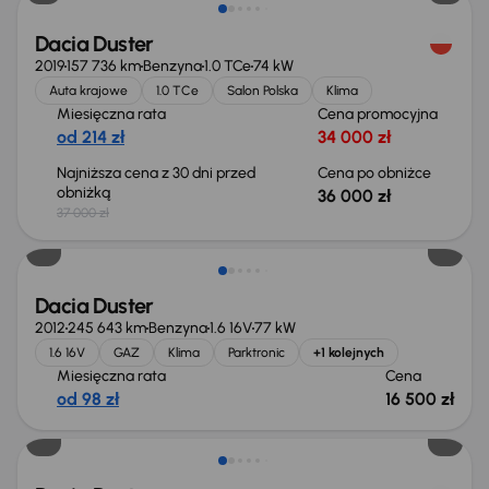
Dacia Duster
2019
157 736 km
Benzyna
1.0 TCe
74 kW
Auta krajowe
1.0 TCe
Salon Polska
Klima
Miesięczna rata
Cena promocyjna
od 214 zł
34 000 zł
Najniższa cena z 30 dni przed
Cena po obniżce
obniżką
36 000 zł
37 000 zł
Dacia Duster
2012
245 643 km
Benzyna
1.6 16V
77 kW
1.6 16V
GAZ
Klima
Parktronic
+1 kolejnych
Miesięczna rata
Cena
od 98 zł
16 500 zł