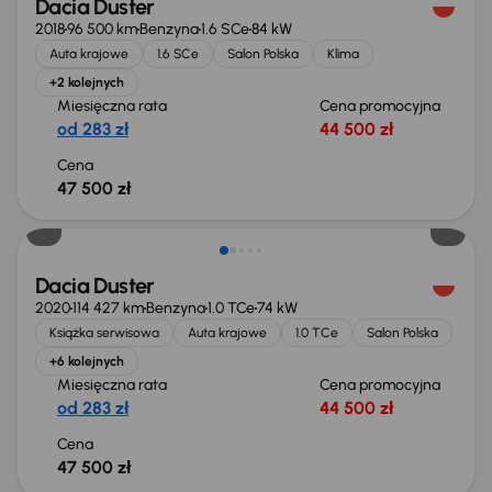
Dacia Duster
2018
96 500 km
Benzyna
1.6 SCe
84 kW
Auta krajowe
1.6 SCe
Salon Polska
Klima
+2 kolejnych
Miesięczna rata
Cena promocyjna
od 283 zł
44 500 zł
Cena
47 500 zł
Dacia Duster
2020
114 427 km
Benzyna
1.0 TCe
74 kW
Książka serwisowa
Auta krajowe
1.0 TCe
Salon Polska
+6 kolejnych
Miesięczna rata
Cena promocyjna
od 283 zł
44 500 zł
Cena
47 500 zł
Świeżo skupione