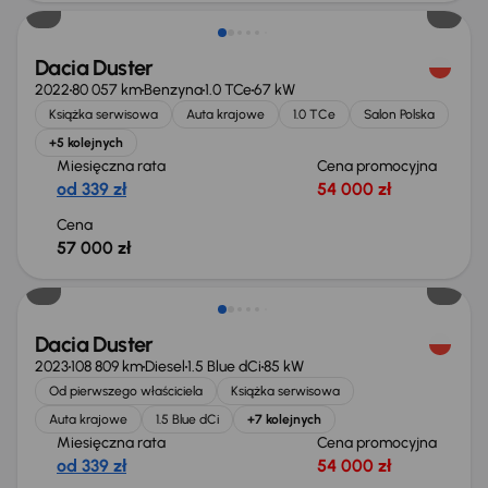
Dacia Duster
2022
80 057 km
Benzyna
1.0 TCe
67 kW
Książka serwisowa
Auta krajowe
1.0 TCe
Salon Polska
+5 kolejnych
Miesięczna rata
Cena promocyjna
od 339 zł
54 000 zł
Cena
57 000 zł
Możliwość odliczenia VAT
Dacia Duster
2023
108 809 km
Diesel
1.5 Blue dCi
85 kW
Od pierwszego właściciela
Książka serwisowa
Auta krajowe
1.5 Blue dCi
+7 kolejnych
Miesięczna rata
Cena promocyjna
od 339 zł
54 000 zł