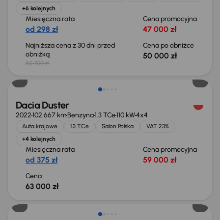
+6 kolejnych
Miesięczna rata
Cena promocyjna
od 298 zł
47 000 zł
Najniższa cena z 30 dni przed
Cena po obniżce
obniżką
50 000 zł
50 700 zł
Możliwość odliczenia VAT
Dacia Duster
2022
102 667 km
Benzyna
1.3 TCe
110 kW
4x4
Auta krajowe
1.3 TCe
Salon Polska
VAT 23%
+4 kolejnych
Miesięczna rata
Cena promocyjna
od 375 zł
59 000 zł
Cena
63 000 zł
Możliwość odliczenia VAT