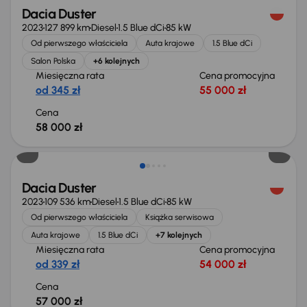
Dacia Duster
2023
127 899 km
Diesel
1.5 Blue dCi
85 kW
Od pierwszego właściciela
Auta krajowe
1.5 Blue dCi
Salon Polska
+6 kolejnych
Miesięczna rata
Cena promocyjna
od 345 zł
55 000 zł
Cena
58 000 zł
Możliwość odliczenia VAT
Dacia Duster
2023
109 536 km
Diesel
1.5 Blue dCi
85 kW
Od pierwszego właściciela
Książka serwisowa
Auta krajowe
1.5 Blue dCi
+7 kolejnych
Miesięczna rata
Cena promocyjna
od 339 zł
54 000 zł
Cena
57 000 zł