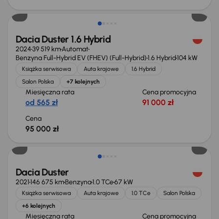
Od nowego taniej o 63 999 zł
Dacia Duster 1.6 Hybrid
2024
39 519 km
Automat
Benzyna Full-Hybrid EV (FHEV) (Full-Hybrid)
1.6 Hybrid
104 kW
Książka serwisowa
Auta krajowe
1.6 Hybrid
Salon Polska
+7 kolejnych
Miesięczna rata
Cena promocyjna
od 565 zł
91 000 zł
Cena
95 000 zł
Taniej o 1 000 zł
Dacia Duster
2021
146 675 km
Benzyna
1.0 TCe
67 kW
Książka serwisowa
Auta krajowe
1.0 TCe
Salon Polska
+6 kolejnych
Miesięczna rata
Cena promocyjna