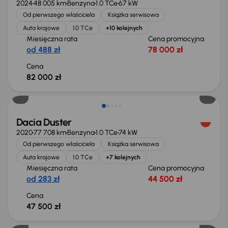
2024
48 005 km
Benzyna
1.0 TCe
67 kW
Od pierwszego właściciela
Książka serwisowa
Auta krajowe
1.0 TCe
+10 kolejnych
Miesięczna rata
Cena promocyjna
od 488 zł
78 000 zł
Cena
82 000 zł
Dacia Duster
2020
77 708 km
Benzyna
1.0 TCe
74 kW
Od pierwszego właściciela
Książka serwisowa
Auta krajowe
1.0 TCe
+7 kolejnych
Miesięczna rata
Cena promocyjna
od 283 zł
44 500 zł
Cena
47 500 zł