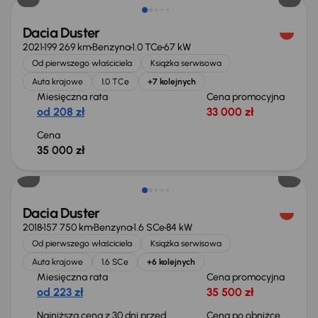
Dacia Duster
2021
199 269 km
Benzyna
1.0 TCe
67 kW
Od pierwszego właściciela
Książka serwisowa
Auta krajowe
1.0 TCe
+7 kolejnych
Miesięczna rata
Cena promocyjna
od 208 zł
33 000 zł
Cena
35 000 zł
Taniej o 500 zł
Dacia Duster
2018
157 750 km
Benzyna
1.6 SCe
84 kW
Od pierwszego właściciela
Książka serwisowa
Auta krajowe
1.6 SCe
+6 kolejnych
Miesięczna rata
Cena promocyjna
od 223 zł
35 500 zł
Najniższa cena z 30 dni przed
Cena po obniżce