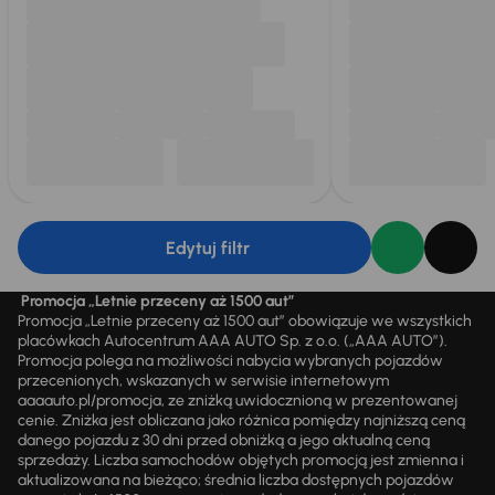
Edytuj filtr
Promocja „Letnie przeceny aż 1500 aut”
Promocja „Letnie przeceny aż 1500 aut” obowiązuje we wszystkich
placówkach Autocentrum AAA AUTO Sp. z o.o. („AAA AUTO”).
Promocja polega na możliwości nabycia wybranych pojazdów
przecenionych, wskazanych w serwisie internetowym
aaaauto.pl/promocja, ze zniżką uwidocznioną w prezentowanej
cenie. Zniżka jest obliczana jako różnica pomiędzy najniższą ceną
danego pojazdu z 30 dni przed obniżką a jego aktualną ceną
sprzedaży. Liczba samochodów objętych promocją jest zmienna i
aktualizowana na bieżąco; średnia liczba dostępnych pojazdów