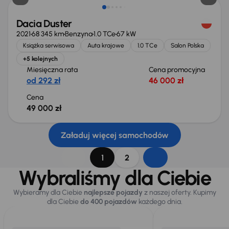
Dacia Duster
2021
68 345 km
Benzyna
1.0 TCe
67 kW
Książka serwisowa
Auta krajowe
1.0 TCe
Salon Polska
+5 kolejnych
Miesięczna rata
Cena promocyjna
od 292 zł
46 000 zł
Cena
49 000 zł
Załaduj więcej samochodów
1
2
Wybraliśmy dla Ciebie
Wybieramy dla Ciebie
najlepsze pojazdy
z naszej oferty. Kupimy
dla Ciebie
do 400 pojazdów
każdego dnia.