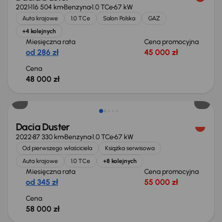
2021
116 504 km
Benzyna
1.0 TCe
67 kW
Auta krajowe
1.0 TCe
Salon Polska
GAZ
+4 kolejnych
Miesięczna rata
Cena promocyjna
od 286 zł
45 000 zł
Cena
48 000 zł
Dacia Duster
2022
87 330 km
Benzyna
1.0 TCe
67 kW
Od pierwszego właściciela
Książka serwisowa
Auta krajowe
1.0 TCe
+8 kolejnych
Miesięczna rata
Cena promocyjna
od 345 zł
55 000 zł
Cena
58 000 zł
Możliwość odliczenia VAT