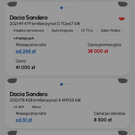
Dacia Sandero
2021
49 479 km
Benzyna
1.0 TCe
67 kW
Książka serwisowa
Auta krajowe
1.0 TCe
Salon Polska
+4 kolejnych
Miesięczna rata
Cena promocyjna
od 244 zł
38 000 zł
Cena
41 000 zł
Taniej o 500 zł
Dacia Sandero
2010
178 428 km
Benzyna
1.4 MPI
55 kW
1.4 MPI
Klima
Miesięczna rata
Cena po obniżce
od 51 zł
8 500 zł