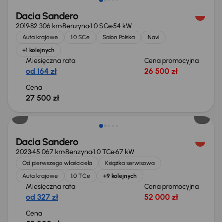
Dacia Sandero
2019
82 306 km
Benzyna
1.0 SCe
54 kW
Auta krajowe
1.0 SCe
Salon Polska
Navi
+1 kolejnych
Miesięczna rata
Cena promocyjna
od 164 zł
26 500 zł
Cena
27 500 zł
Dacia Sandero
2023
45 067 km
Benzyna
1.0 TCe
67 kW
Od pierwszego właściciela
Książka serwisowa
Auta krajowe
1.0 TCe
+9 kolejnych
Miesięczna rata
Cena promocyjna
od 327 zł
52 000 zł
Cena