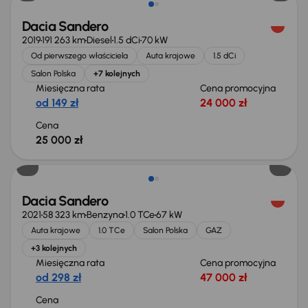
Dacia Sandero
2019
191 263 km
Diesel
1.5 dCi
70 kW
Od pierwszego właściciela
Auta krajowe
1.5 dCi
Salon Polska
+7 kolejnych
Miesięczna rata
Cena promocyjna
od 149 zł
24 000 zł
Cena
25 000 zł
Dacia Sandero
2021
58 323 km
Benzyna
1.0 TCe
67 kW
Auta krajowe
1.0 TCe
Salon Polska
GAZ
+3 kolejnych
Miesięczna rata
Cena promocyjna
od 298 zł
47 000 zł
Cena