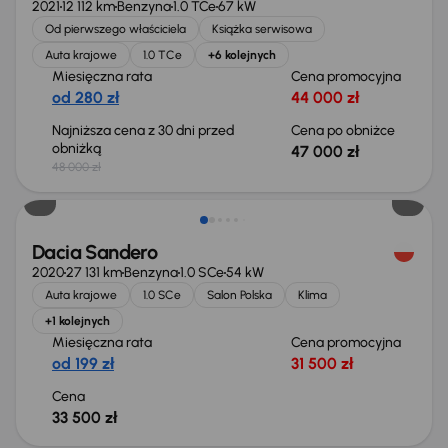
2021
12 112 km
Benzyna
1.0 TCe
67 kW
Od pierwszego właściciela
Książka serwisowa
Auta krajowe
1.0 TCe
+6 kolejnych
Miesięczna rata
Cena promocyjna
od 280 zł
44 000 zł
Najniższa cena z 30 dni przed
Cena po obniżce
obniżką
47 000 zł
48 000 zł
Dacia Sandero
2020
27 131 km
Benzyna
1.0 SCe
54 kW
Auta krajowe
1.0 SCe
Salon Polska
Klima
+1 kolejnych
Miesięczna rata
Cena promocyjna
od 199 zł
31 500 zł
Cena
33 500 zł
Możliwość odliczenia VAT