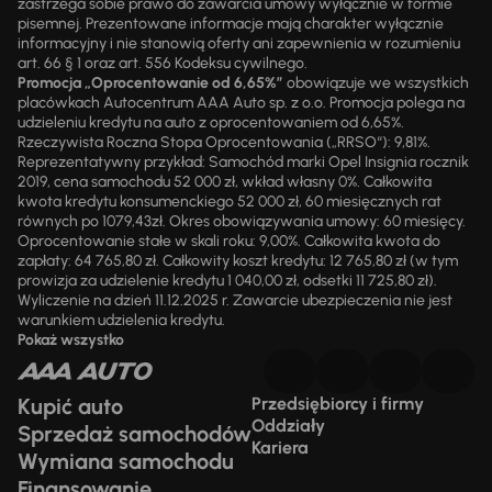
zastrzega sobie prawo do zawarcia umowy wyłącznie w formie
pisemnej. Prezentowane informacje mają charakter wyłącznie
informacyjny i nie stanowią oferty ani zapewnienia w rozumieniu
art. 66 § 1 oraz art. 556 Kodeksu cywilnego.
Promocja „Oprocentowanie od 6,65%”
obowiązuje we wszystkich
placówkach Autocentrum AAA Auto sp. z o.o. Promocja polega na
udzieleniu kredytu na auto z oprocentowaniem od 6,65%.
Rzeczywista Roczna Stopa Oprocentowania („RRSO“): 9,81%.
Reprezentatywny przykład: Samochód marki Opel Insignia rocznik
2019, cena samochodu 52 000 zł, wkład własny 0%. Całkowita
kwota kredytu konsumenckiego 52 000 zł, 60 miesięcznych rat
równych po 1079,43zł. Okres obowiązywania umowy: 60 miesięcy.
Oprocentowanie stałe w skali roku: 9,00%. Całkowita kwota do
zapłaty: 64 765,80 zł. Całkowity koszt kredytu: 12 765,80 zł (w tym
prowizja za udzielenie kredytu 1 040,00 zł, odsetki 11 725,80 zł).
Wyliczenie na dzień 11.12.2025 r. Zawarcie ubezpieczenia nie jest
warunkiem udzielenia kredytu.
Pokaż wszystko
Kupić auto
Przedsiębiorcy i firmy
Oddziały
Sprzedaż samochodów
Kariera
Wymiana samochodu
Finansowanie