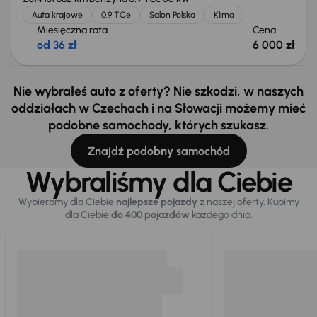
Auta krajowe
0.9 TCe
Salon Polska
Klima
Miesięczna rata
Cena
od 36 zł
6 000 zł
Nie wybrałeś auto z oferty? Nie szkodzi, w naszych
oddziałach w Czechach i na Słowacji możemy mieć
podobne samochody, których szukasz.
Znajdź podobny samochód
Wybraliśmy dla Ciebie
Wybieramy dla Ciebie
najlepsze pojazdy
z naszej oferty. Kupimy
dla Ciebie
do 400 pojazdów
każdego dnia.