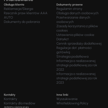
Obsługa klienta
Dokumenty prawne
Reklamacje/Skarga
Regulamin strony
Rzecznik praw klientów AAA
Obsługa danych osobowych
AUTO
Przetwarzanie danych
Dokumenty do pobrania
osobowych
Zasady korzystania z plików
cookies
Ustawienia plików cookie
DataAct
Cennik sprzedaży dodatkowej
Regulacje dot. płatności
gotówką
Strategia podatkowa
Informacja o realizowanej
strategii podatkowej za rok
2022
Informacja o realizowanej
strategii podatkowej za rok
2023
Kontakty
Inne linki
Kontakty
Wyszukiwanie
Kontakty dla mediów
Whistleblowing Policy
Jesteśmy częścią grupy