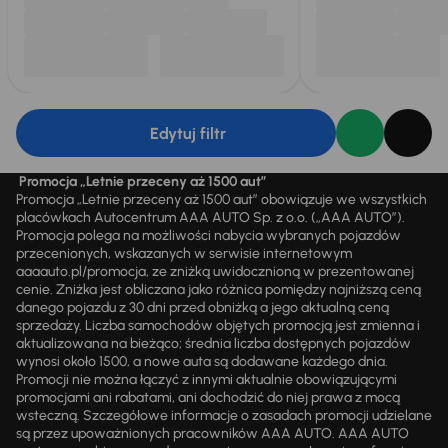
Edytuj filtr
Promocja „Letnie przeceny aż 1500 aut”
Promocja „Letnie przeceny aż 1500 aut” obowiązuje we wszystkich
placówkach Autocentrum AAA AUTO Sp. z o.o. („AAA AUTO”).
Promocja polega na możliwości nabycia wybranych pojazdów
przecenionych, wskazanych w serwisie internetowym
aaaauto.pl/promocja, ze zniżką uwidocznioną w prezentowanej
cenie. Zniżka jest obliczana jako różnica pomiędzy najniższą ceną
danego pojazdu z 30 dni przed obniżką a jego aktualną ceną
sprzedaży. Liczba samochodów objętych promocją jest zmienna i
aktualizowana na bieżąco; średnia liczba dostępnych pojazdów
wynosi około 1500, a nowe auta są dodawane każdego dnia.
Promocji nie można łączyć z innymi aktualnie obowiązującymi
promocjami ani rabatami, ani dochodzić do niej prawa z mocą
wsteczną. Szczegółowe informacje o zasadach promocji udzielane
są przez upoważnionych pracowników AAA AUTO. AAA AUTO