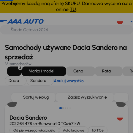
Dacia
Sandero
Anuluj wszystko
Przebijemy każdą inną ofertę SKUPU. Darmowa wycena auta
online
TU
.
Samochody używane Dacia Sandero na
sprzedaż
35 samochodów
2
Marka i model
Cena
Rata
R
Dacia
Sandero
Anuluj wszystko
Taniej o 500 zł
Sortuj według
Zapisz wyszukiwanie
Dacia Sandero
2022
84 478 km
Benzyna
1.0 TCe
67 kW
Od pierwszego właściciela
Auta krajowe
1.0 TCe