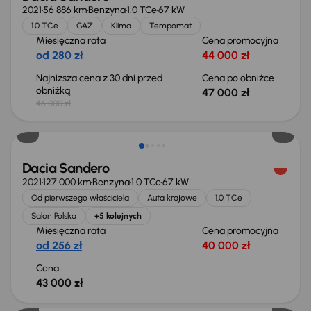
2021
56 886 km
Benzyna
1.0 TCe
67 kW
1.0 TCe
GAZ
Klima
Tempomat
Miesięczna rata
Cena promocyjna
od 280 zł
44 000 zł
Najniższa cena z 30 dni przed
Cena po obniżce
obniżką
47 000 zł
46 000 zł
Dacia Sandero
2021
127 000 km
Benzyna
1.0 TCe
67 kW
Od pierwszego właściciela
Auta krajowe
1.0 TCe
Salon Polska
+5 kolejnych
Miesięczna rata
Cena promocyjna
od 256 zł
40 000 zł
Cena
43 000 zł
Od nowego taniej o 40 000 zł