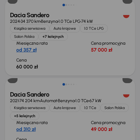
Dacia Sandero
2024
34 370 km
Benzyna
1.0 TCe LPG
74 kW
Książka serwisowa
Auta krajowe
1.0 TCe LPG
Salon Polska
+7 kolejnych
Miesięczna rata
Cena promocyjna
od 357 zł
57 000 zł
Cena
60 000 zł
Świeżo skupione
Dacia Sandero
2021
74 204 km
Automat
Benzyna
1.0 TCe
67 kW
Książka serwisowa
Auta krajowe
1.0 TCe
Salon Polska
+5 kolejnych
Miesięczna rata
Cena promocyjna
od 310 zł
49 000 zł
Cena