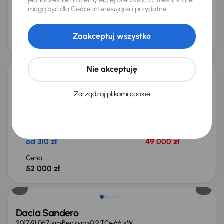
jednocześnie możemy lepiej oferować Ci treści, które
Miesięczna rata
Cena promocyjna
mogą być dla Ciebie interesujące i przydatne.
od 321 zł
51 000 zł
Cena
Zaakceptuj wszystko
54 000 zł
Nie akceptuję
Dacia Sandero
Zarządzaj plikami cookie
2021
63 505 km
Benzyna
1.0 TCe
67 kW
Książka serwisowa
Auta krajowe
1.0 TCe
Salon Polska
+5 kolejnych
Miesięczna rata
Cena promocyjna
od 310 zł
49 000 zł
Cena
52 000 zł
Dacia Sandero
2017
91 067 km
Benzyna
0.9 TCe
66 kW