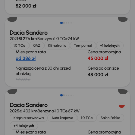
52 000 zł
Dacia Sandero
2021
81 276 km
Benzyna
1.0 TCe
74 kW
1.0 TCe
GAZ
Klimatronic
Tempomat
+1 kolejnych
Miesięczna rata
Cena promocyjna
od 286 zł
45 000 zł
Najniższa cena z 30 dni przed
Cena po obniżce
obniżką
48 000 zł
47 000 zł
Taniej o 2 000 zł
Dacia Sandero
2025
6 402 km
Benzyna
1.0 TCe
67 kW
Książka serwisowa
Auta krajowe
1.0 TCe
Salon Polska
+4 kolejnych
Miesięczna rata
Cena promocyjna