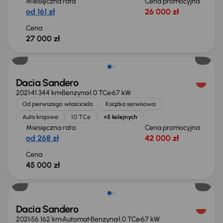
Miesięczna rata
Cena promocyjna
od 161 zł
26 000 zł
Cena
27 000 zł
Dacia Sandero
2021
41 344 km
Benzyna
1.0 TCe
67 kW
Od pierwszego właściciela
Książka serwisowa
Auta krajowe
1.0 TCe
+5 kolejnych
Miesięczna rata
Cena promocyjna
od 268 zł
42 000 zł
Cena
45 000 zł
Dacia Sandero
2021
56 162 km
Automat
Benzyna
1.0 TCe
67 kW