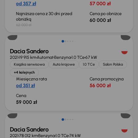
od 357 zł
57 000 zł
Najniższa cena z 30 dni przed
Cena po obniżce
obniżką
60 000 zł
62 000 zł
Świeżo skupione
Dacia Sandero
2021
19 915 km
Automat
Benzyna
1.0 TCe
67 kW
Książka serwisowa
Auta krajowe
1.0 TCe
Salon Polska
+4 kolejnych
Miesięczna rata
Cena promocyjna
od 351 zł
56 000 zł
Cena
59 000 zł
Świeżo skupione
Dacia Sandero
2021
78 012 km
Benzyna
1.0 TCe
74 kW