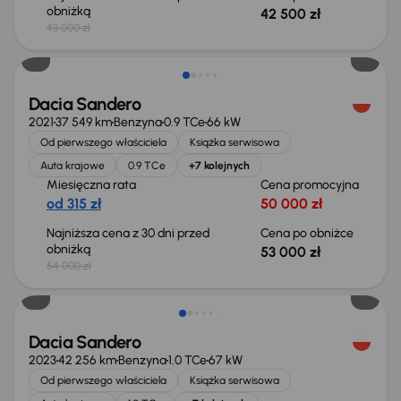
obniżką
42 500 zł
43 000 zł
Taniej o 1 000 zł
Dacia Sandero
2021
37 549 km
Benzyna
0.9 TCe
66 kW
Od pierwszego właściciela
Książka serwisowa
Auta krajowe
0.9 TCe
+7 kolejnych
Miesięczna rata
Cena promocyjna
od 315 zł
50 000 zł
Najniższa cena z 30 dni przed
Cena po obniżce
obniżką
53 000 zł
54 000 zł
Dacia Sandero
2023
42 256 km
Benzyna
1.0 TCe
67 kW
Od pierwszego właściciela
Książka serwisowa