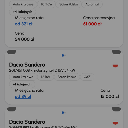
Auta krajowe
1.0 TCe
Salon Polska
Automat
+4 kolejnych
Miesięczna rata
Cena promocyjna
od 321 zł
51 000 zł
Cena
54 000 zł
Dacia Sandero
2017
161 008 km
Benzyna
1.2 16V
54 kW
Auta krajowe
1.2 16V
Salon Polska
GAZ
+1 kolejnych
Miesięczna rata
Cena
od 89 zł
15 000 zł
Dacia Sandero
2014
131 882 km
Benzyna
0.9 TCe
66 kW