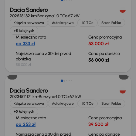
Dacia Sandero
2025
18 182 km
Benzyna
1.0 TCe
67 kW
Książka serwisowa
Auta krajowe
1.0 TCe
Salon Polska
+5 kolejnych
Miesięczna rata
Cena promocyjna
od 333 zł
53 000 zł
Najniższa cena z 30 dni przed
Cena po obniżce
obniżką
56 000 zł
55 000 zł
Taniej o 500 zł
Dacia Sandero
2023
157 171 km
Benzyna
1.0 TCe
67 kW
Książka serwisowa
Auta krajowe
1.0 TCe
Salon Polska
+5 kolejnych
Miesięczna rata
Cena promocyjna
od 253 zł
39 500 zł
Najniższa cena z 30 dni przed
Cena po obniżce