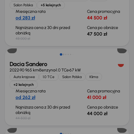
Salon Polska
+5 kolejnych
Miesięczna rata
Cena promocyjna
od 283 zł
44 500 zł
Najniższa cena z 30 dni przed
Cena po obniżce
obniżką
47 500 zł
48 000 zł
Taniej o 500 zł
Dacia Sandero
2022
90 965 km
Benzyna
1.0 TCe
67 kW
Auta krajowe
1.0 TCe
Salon Polska
Klima
+2 kolejnych
Miesięczna rata
Cena promocyjna
od 262 zł
41 000 zł
Najniższa cena z 30 dni przed
Cena po obniżce
obniżką
44 000 zł
44 500 zł
Od nowego taniej o 33 999 zł