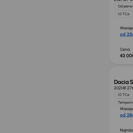
Od pierws
1.0 TCe
Miesię
od 256
Cena
43 00
Dacia 
2021
81 27
1.0 TCe
Tempom
Miesię
od 286
Najniż