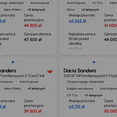
zego właściciela
Auta krajowe
Auta krajowe
1.0 TCe
Salon
Salon Polska
+5 kolejnych
Klima
+2 kolejnych
czna rata
Cena
Miesięczna rata
Cena
promocyjna
promoc
 zł
od 262 zł
44 500 zł
41 000
sza cena z
Cena po obniżce
Najniższa cena z
Cena po
 przed
30 dni przed
47 500 zł
44 000
ką
obniżką
ł
44 500 zł
o 500 zł
Taniej o 1 000 zł
Sandero
Dacia Sandero
71 km
Benzyna
1.0 TCe
67 kW
2021
37 549 km
Benzyna
0.9 TCe
serwisowa
Auta krajowe
Od pierwszego właściciela
Salon Polska
+5 kolejnych
Książka serwisowa
Auta krajow
0.9 TCe
+7 kolejnych
czna rata
Cena
Miesięczna rata
Cena
promocyjna
promoc
 zł
od 315 zł
39 500 zł
50 000