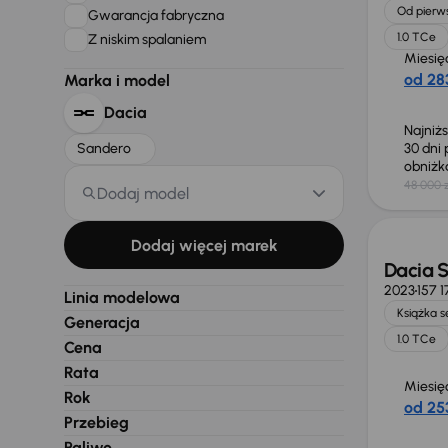
Od pierws
Gwarancja fabryczna
1.0 TCe
Z niskim spalaniem
Miesię
od 283
Marka i model
Dacia
Najniż
Sandero
30 dni
obniż
48 000 z
Dodaj model
Taniej 
Dodaj więcej marek
Dacia 
2023
157 1
Linia modelowa
Książka 
Generacja
1.0 TCe
Cena
Rata
Miesię
Rok
od 253
Przebieg
Paliwo