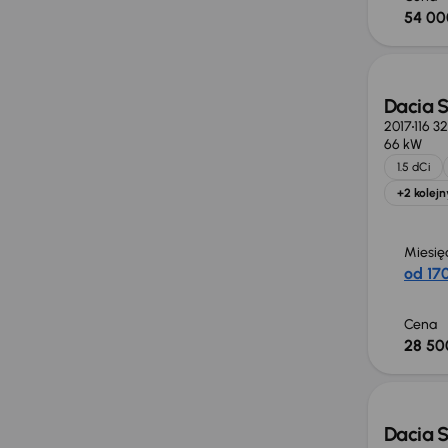
54 00
Dacia 
2017
116 3
66 kW
1.5 dCi
+2 kolejn
Miesię
od 170
Cena
28 50
Możliw
Dacia 