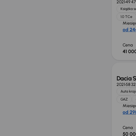
2021
49 4
Książka 
1.0 TCe
Miesię
od 244
Cena
41 000
Dacia 
2021
58 3
Auta kra
GAZ
Miesię
od 298
Cena
50 00