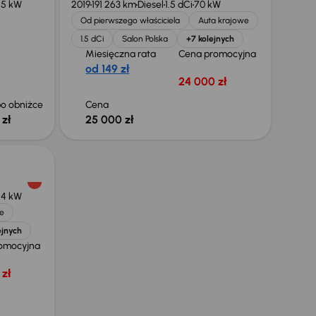
55 kW
2019
191 263 km
Diesel
1.5 dCi
70 kW
Od pierwszego właściciela
Auta krajowe
1.5 dCi
Salon Polska
+7 kolejnych
Miesięczna rata
Cena promocyjna
od 149 zł
24 000 zł
o obniżce
Cena
 zł
25 000 zł
54 kW
e
ejnych
omocyjna
zł