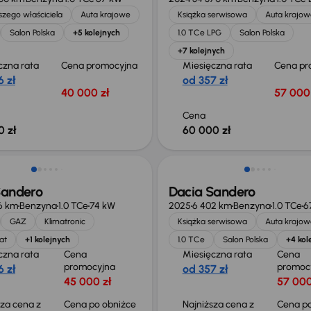
zego właściciela
Auta krajowe
Książka serwisowa
Auta krajow
Salon Polska
+5 kolejnych
1.0 TCe LPG
Salon Polska
+7 kolejnych
czna rata
Cena promocyjna
Miesięczna rata
Cena pr
 zł
od 357 zł
40 000 zł
57 000 
Cena
0 zł
60 000 zł
Taniej o 2 000 zł
Sandero
Dacia Sandero
6 km
Benzyna
1.0 TCe
74 kW
2025
6 402 km
Benzyna
1.0 TCe
6
GAZ
Klimatronic
Książka serwisowa
Auta krajow
at
+1 kolejnych
1.0 TCe
Salon Polska
+4 kol
czna rata
Cena
Miesięczna rata
Cena
promocyjna
promoc
 zł
od 357 zł
45 000 zł
57 000
sza cena z
Cena po obniżce
Najniższa cena z
Cena po