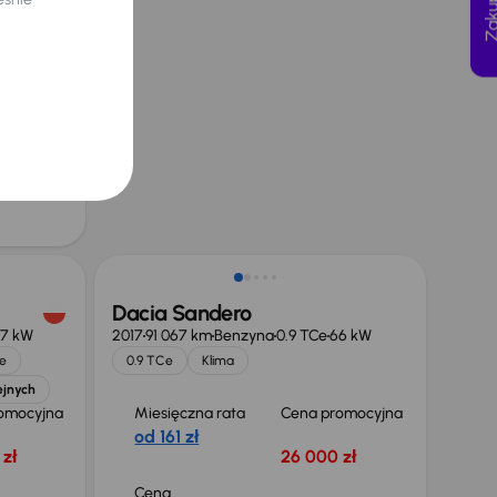
66 kW
n Polska
yjna
 zł
 obniżce
 zł
Dacia Sandero
7 kW
2017
91 067 km
Benzyna
0.9 TCe
66 kW
e
0.9 TCe
Klima
ejnych
omocyjna
Miesięczna rata
Cena promocyjna
od 161 zł
zł
26 000 zł
Cena