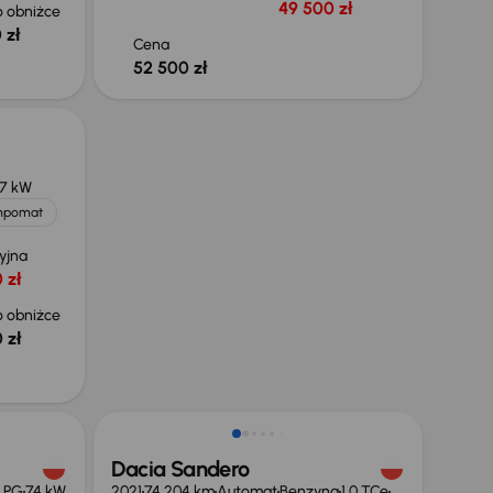
49 500 zł
 obniżce
 zł
Cena
52 500 zł
7 kW
mpomat
yjna
 zł
 obniżce
 zł
ł
Świeżo skupione
Dacia Sandero
 LPG
74 kW
2021
74 204 km
Automat
Benzyna
1.0 TCe