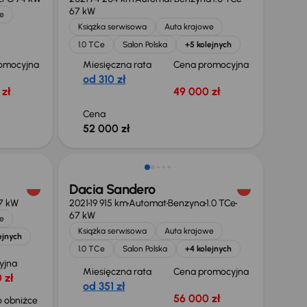
67 kW
e
Książka serwisowa
Auta krajowe
1.0 TCe
Salon Polska
+5 kolejnych
omocyjna
Miesięczna rata
Cena promocyjna
od 310 zł
zł
49 000 zł
Cena
52 000 zł
Świeżo skupione
Dacia Sandero
7 kW
2021
19 915 km
Automat
Benzyna
1.0 TCe
67 kW
e
Książka serwisowa
Auta krajowe
ejnych
1.0 TCe
Salon Polska
+4 kolejnych
yjna
Miesięczna rata
Cena promocyjna
 zł
od 351 zł
56 000 zł
 obniżce