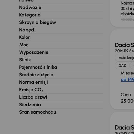
Najniż
Nadwozie
30 dni
obniż
Kategoria
43 000 z
Skrzynia biegów
Napęd
Kolor
Dacia 
Moc
2016
119 5
Wyposażenie
Auta kra
Silnik
GAZ
Pojemność silnika
Miesię
Średnie zużycie
od 149
Norma emisji
Emisje CO₂
Cena
Liczba drzwi
25 00
Siedzenia
Stan samochodu
Dacia 
2021
127 