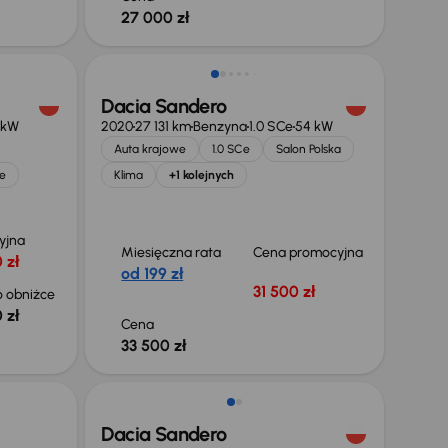
27 000 zł
Dacia Sandero
 kW
2020
27 131 km
Benzyna
1.0 SCe
54 kW
Auta krajowe
1.0 SCe
Salon Polska
e
Klima
+1 kolejnych
yjna
Miesięczna rata
Cena promocyjna
 zł
od 199 zł
31 500 zł
 obniżce
 zł
Cena
33 500 zł
Dacia Sandero