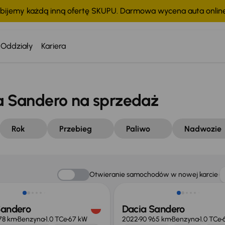
bijemy każdą inną ofertę SKUPU. Darmowa wycena auta onli
Oddziały
Kariera
 Sandero na sprzedaż
Rok
Przebieg
Paliwo
Nadwozie
o 500 zł
Taniej o 500 zł
Otwieranie samochodów w nowej karcie
Sandero
Dacia Sandero
78 km
Benzyna
1.0 TCe
67 kW
2022
90 965 km
Benzyna
1.0 TCe