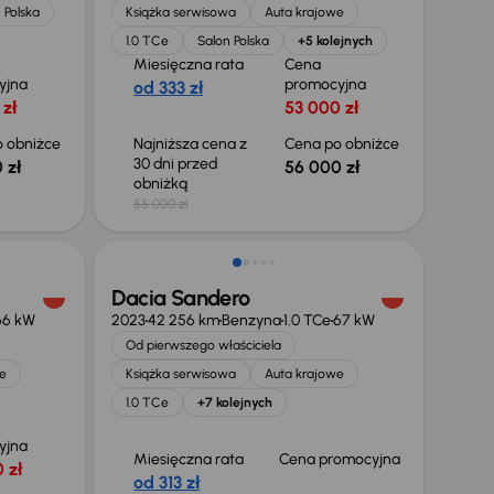
 Polska
Książka serwisowa
Auta krajowe
1.0 TCe
Salon Polska
+5 kolejnych
Miesięczna rata
Cena
yjna
promocyjna
od 333 zł
 zł
53 000 zł
 obniżce
Najniższa cena z
Cena po obniżce
30 dni przed
 zł
56 000 zł
obniżką
55 000 zł
Dacia Sandero
66 kW
2023
42 256 km
Benzyna
1.0 TCe
67 kW
Od pierwszego właściciela
e
Książka serwisowa
Auta krajowe
1.0 TCe
+7 kolejnych
yjna
Miesięczna rata
Cena promocyjna
 zł
od 313 zł