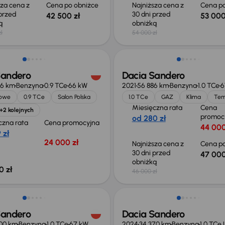
sza cena z
Cena po obniżce
Najniższa cena z
Cena po
 przed
30 dni przed
42 500 zł
53 000
ką
obniżką
ł
54 000 zł
Sandero
Dacia Sandero
46 km
Benzyna
0.9 TCe
66 kW
2021
56 886 km
Benzyna
1.0 TCe
6
jowe
0.9 TCe
Salon Polska
1.0 TCe
GAZ
Klima
Te
Miesięczna rata
Cena
+2 kolejnych
promoc
od 280 zł
czna rata
Cena promocyjna
44 000
 zł
24 000 zł
Najniższa cena z
Cena po
30 dni przed
47 000
obniżką
0 zł
46 000 zł
Od nowego taniej o 40 000 z
Sandero
Dacia Sandero
000 km
Benzyna
1.0 TCe
67 kW
2024
34 370 km
Benzyna
1.0 TCe