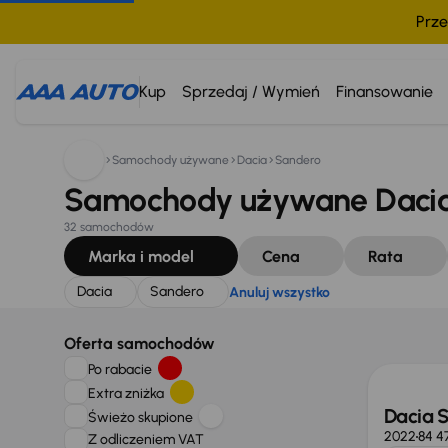
Prze
Szukam:
Dacia
Sandero
Anuluj wszystko
Kup
Sprzedaj / Wymień
Finansowanie
Samochody używane
Dacia
Sandero
Samochody używane Dacia
32 samochodów
Marka i model
Cena
Rata
Dacia
Sandero
Anuluj wszystko
Taniej 
Oferta samochodów
Po rabacie
Extra zniżka
Dacia 
Świeżo skupione
2022
84 4
Z odliczeniem VAT