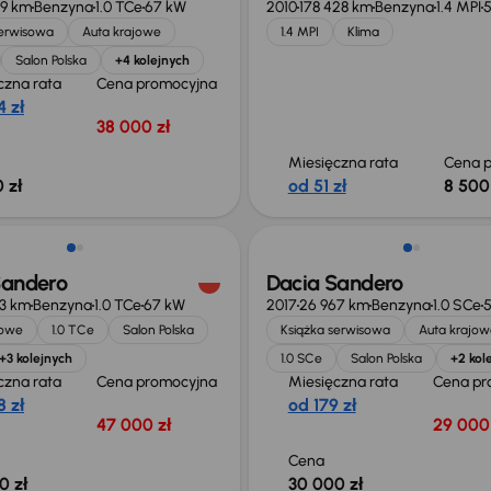
79 km
Benzyna
1.0 TCe
67 kW
2010
178 428 km
Benzyna
1.4 MPI
serwisowa
Auta krajowe
1.4 MPI
Klima
Salon Polska
+4 kolejnych
czna rata
Cena promocyjna
 zł
38 000 zł
Miesięczna rata
Cena p
 zł
od 51 zł
8 500
Sandero
Dacia Sandero
23 km
Benzyna
1.0 TCe
67 kW
2017
26 967 km
Benzyna
1.0 SCe
jowe
1.0 TCe
Salon Polska
Książka serwisowa
Auta krajow
+3 kolejnych
1.0 SCe
Salon Polska
+2 kol
czna rata
Cena promocyjna
Miesięczna rata
Cena pr
 zł
od 179 zł
47 000 zł
29 000 
Cena
0 zł
30 000 zł