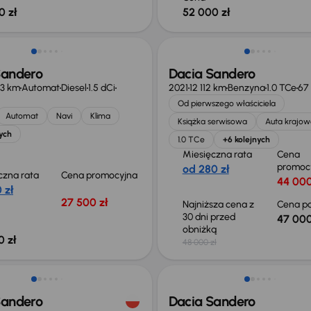
0 zł
52 000 zł
Taniej o 1 000 zł
Sandero
Dacia Sandero
23 km
Automat
Diesel
1.5 dCi
2021
12 112 km
Benzyna
1.0 TCe
67
Od pierwszego właściciela
Automat
Navi
Klima
Książka serwisowa
Auta krajow
ych
1.0 TCe
+6 kolejnych
Miesięczna rata
Cena
promoc
od 280 zł
czna rata
Cena promocyjna
44 000
 zł
27 500 zł
Najniższa cena z
Cena po
30 dni przed
47 000
obniżką
0 zł
48 000 zł
ość odliczenia VAT
Taniej o 500 zł
Sandero
Dacia Sandero