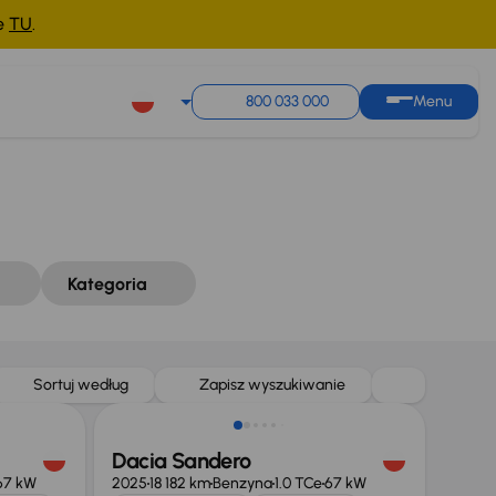
ne
TU
.
Sortuj według
Zapisz wyszukiwanie
800 033 000
Menu
Kategoria
Od nowego taniej o 33 999 zł
Sortuj według
Zapisz wyszukiwanie
Dacia Sandero
67 kW
2025
18 182 km
Benzyna
1.0 TCe
67 kW