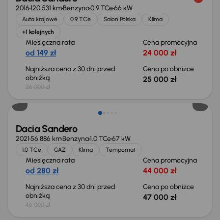
2016
120 531 km
Benzyna
0.9 TCe
66 kW
Auta krajowe
0.9 TCe
Salon Polska
Klima
+1 kolejnych
Miesięczna rata
Cena promocyjna
od 149 zł
24 000 zł
Najniższa cena z 30 dni przed
Cena po obniżce
obniżką
25 000 zł
26 000 zł
Dacia Sandero
2021
56 886 km
Benzyna
1.0 TCe
67 kW
1.0 TCe
GAZ
Klima
Tempomat
Miesięczna rata
Cena promocyjna
od 280 zł
44 000 zł
Najniższa cena z 30 dni przed
Cena po obniżce
obniżką
47 000 zł
46 000 zł