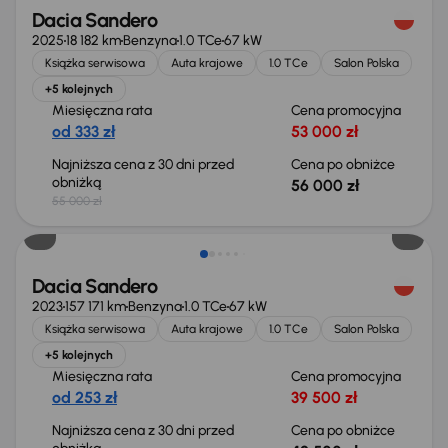
Dacia Sandero
2025
18 182 km
Benzyna
1.0 TCe
67 kW
Książka serwisowa
Auta krajowe
1.0 TCe
Salon Polska
+5 kolejnych
Miesięczna rata
Cena promocyjna
od 333 zł
53 000 zł
Najniższa cena z 30 dni przed
Cena po obniżce
obniżką
56 000 zł
55 000 zł
Taniej o 500 zł
Dacia Sandero
2023
157 171 km
Benzyna
1.0 TCe
67 kW
Książka serwisowa
Auta krajowe
1.0 TCe
Salon Polska
+5 kolejnych
Miesięczna rata
Cena promocyjna
od 253 zł
39 500 zł
Najniższa cena z 30 dni przed
Cena po obniżce