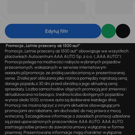
Edytuj filtr
Promocja „Letnie przeceny aż 1500 aut”
Promocja „Letnie przeceny aż 1500 aut” obowiązuje we wszystkich
placówkach Autocentrum AAA AUTO Sp. z o.o. („AAA AUTO”).
Promocja polega na możliwości nabycia wybranych pojazdów
przecenionych, wskazanych w serwisie internetowym
aaaauto.pl/promocja, ze zniżką uwidocznioną w prezentowanej
cenie. Zniżka jest obliczana jako różnica pomiędzy najniższą ceną
danego pojazdu z 30 dni przed obniżką a jego aktualną ceną
sprzedaży. Liczba samochodów objętych promocją jest zmienna i
aktualizowana na bieżąco; średnia liczba dostępnych pojazdów
wynosi około 1500, a nowe auta są dodawane każdego dnia.
Promocji nie można łączyć z innymi aktualnie obowiązującymi
promocjami ani rabatami, ani dochodzić do niej prawa z mocą
wsteczną. Szczegółowe informacje o zasadach promocji udzielane
są przez upoważnionych pracowników AAA AUTO. AAA AUTO
zastrzega sobie prawo do zawarcia umowy wyłącznie w formie
pisemnej. Prezentowane informacje mają charakter wyłącznie