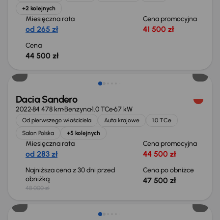
+2 kolejnych
Miesięczna rata
Cena promocyjna
od 265 zł
41 500 zł
Cena
44 500 zł
Taniej o 500 zł
Dacia Sandero
2022
84 478 km
Benzyna
1.0 TCe
67 kW
Od pierwszego właściciela
Auta krajowe
1.0 TCe
Salon Polska
+5 kolejnych
Miesięczna rata
Cena promocyjna
od 283 zł
44 500 zł
Najniższa cena z 30 dni przed
Cena po obniżce
obniżką
47 500 zł
48 000 zł
Świeżo skupione