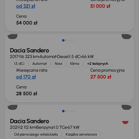
od 321 zł
51 000 zł
Cena
54 000 zł
Dacia Sandero
2017
116 323 km
Automat
Diesel
1.5 dCi
66 kW
1.5 dCi
Automat
Navi
Klima
+2 kolejnych
Miesięczna rata
Cena promocyjna
od 170 zł
27 500 zł
Cena
28 500 zł
Taniej o 1 000 zł
Dacia Sandero
2021
12 112 km
Benzyna
1.0 TCe
67 kW
Od pierwszego właściciela
Książka serwisowa