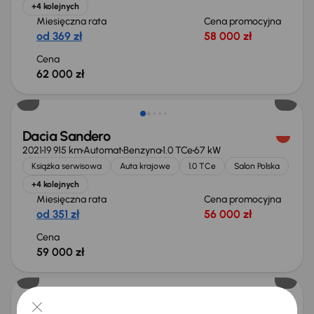
+4 kolejnych
Miesięczna rata
Cena promocyjna
od 369 zł
58 000 zł
Cena
62 000 zł
Świeżo skupione
Dacia Sandero
2021
19 915 km
Automat
Benzyna
1.0 TCe
67 kW
Książka serwisowa
Auta krajowe
1.0 TCe
Salon Polska
+4 kolejnych
Miesięczna rata
Cena promocyjna
od 351 zł
56 000 zł
Cena
59 000 zł
Świeżo skupione