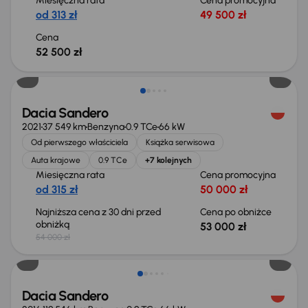
Miesięczna rata
Cena promocyjna
od 313 zł
49 500 zł
Cena
52 500 zł
Taniej o 1 000 zł
Dacia Sandero
2021
37 549 km
Benzyna
0.9 TCe
66 kW
Od pierwszego właściciela
Książka serwisowa
Auta krajowe
0.9 TCe
+7 kolejnych
Miesięczna rata
Cena promocyjna
od 315 zł
50 000 zł
Najniższa cena z 30 dni przed
Cena po obniżce
obniżką
53 000 zł
54 000 zł
Świeżo skupione
Dacia Sandero