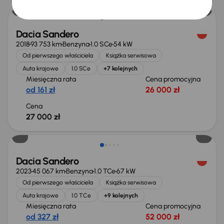
Dacia Sandero
2018
93 753 km
Benzyna
1.0 SCe
54 kW
Od pierwszego właściciela
Książka serwisowa
Auta krajowe
1.0 SCe
+7 kolejnych
Miesięczna rata
Cena promocyjna
od 161 zł
26 000 zł
Cena
27 000 zł
Dacia Sandero
2023
45 067 km
Benzyna
1.0 TCe
67 kW
Od pierwszego właściciela
Książka serwisowa
Auta krajowe
1.0 TCe
+9 kolejnych
Miesięczna rata
Cena promocyjna
od 327 zł
52 000 zł