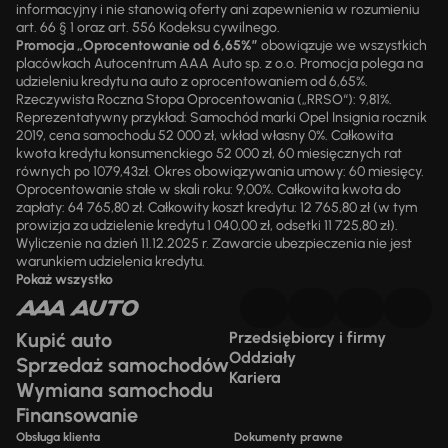
informacyjny i nie stanowią oferty ani zapewnienia w rozumieniu
art. 66 § 1 oraz art. 556 Kodeksu cywilnego.
Promocja „Oprocentowanie od 6,65%”
obowiązuje we wszystkich
placówkach Autocentrum AAA Auto sp. z o.o. Promocja polega na
udzieleniu kredytu na auto z oprocentowaniem od 6,65%.
Rzeczywista Roczna Stopa Oprocentowania („RRSO“): 9,81%.
Reprezentatywny przykład: Samochód marki Opel Insignia rocznik
2019, cena samochodu 52 000 zł, wkład własny 0%. Całkowita
kwota kredytu konsumenckiego 52 000 zł, 60 miesięcznych rat
równych po 1079,43zł. Okres obowiązywania umowy: 60 miesięcy.
Oprocentowanie stałe w skali roku: 9,00%. Całkowita kwota do
zapłaty: 64 765,80 zł. Całkowity koszt kredytu: 12 765,80 zł (w tym
prowizja za udzielenie kredytu 1 040,00 zł, odsetki 11 725,80 zł).
Wyliczenie na dzień 11.12.2025 r. Zawarcie ubezpieczenia nie jest
warunkiem udzielenia kredytu.
Pokaż wszystko
Kupić auto
Przedsiębiorcy i firmy
Oddziały
Sprzedaż samochodów
Kariera
Wymiana samochodu
Finansowanie
Obsługa klienta
Dokumenty prawne