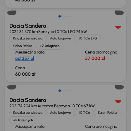
Od nowego taniej o 40 000 zł
Dacia Sandero
2024
34 370 km
Benzyna
1.0 TCe LPG
74 kW
Książka serwisowa
Auta krajowe
1.0 TCe LPG
Salon Polska
+7 kolejnych
Miesięczna rata
Cena promocyjna
od 357 zł
57 000 zł
Cena
60 000 zł
Świeżo skupione
Dacia Sandero
2021
74 204 km
Automat
Benzyna
1.0 TCe
67 kW
Książka serwisowa
Auta krajowe
1.0 TCe
Salon Polska
+5 kolejnych
Miesięczna rata
Cena promocyjna