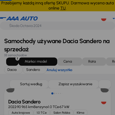
Dacia
Sandero
Anuluj wszystko
Przebijemy każdą inną ofertę SKUPU. Darmowa wycena auta
online
TU
.
Samochody używane Dacia Sandero na
sprzedaż
33 samochodów
2
Marka i model
Cena
Rata
R
Dacia
Sandero
Anuluj wszystko
Sortuj według
Zapisz wyszukiwanie
Dacia Sandero
2022
90 965 km
Benzyna
1.0 TCe
67 kW
Auta krajowe
1.0 TCe
Salon Polska
Klima