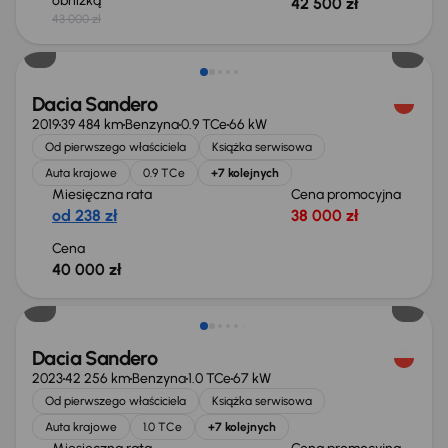
obniżką
42 500 zł
43 000 zł
Dacia Sandero
2019
39 484 km
Benzyna
0.9 TCe
66 kW
Od pierwszego właściciela
Książka serwisowa
Auta krajowe
0.9 TCe
+7 kolejnych
Miesięczna rata
Cena promocyjna
od 238 zł
38 000 zł
Cena
40 000 zł
Dacia Sandero
2023
42 256 km
Benzyna
1.0 TCe
67 kW
Od pierwszego właściciela
Książka serwisowa
Auta krajowe
1.0 TCe
+7 kolejnych