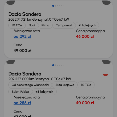
Dacia Sandero
2022
71 721 km
Benzyna
1.0 TCe
67 kW
1.0 TCe
Navi
Klima
Tempomat
+1 kolejnych
Miesięczna rata
Cena promocyjna
od 292 zł
46 000 zł
Cena
49 000 zł
Świeżo skupione
Dacia Sandero
2021
127 000 km
Benzyna
1.0 TCe
67 kW
Od pierwszego właściciela
Auta krajowe
1.0 TCe
Salon Polska
+5 kolejnych
Miesięczna rata
Cena promocyjna
od 256 zł
40 000 zł
Cena
43 000 zł