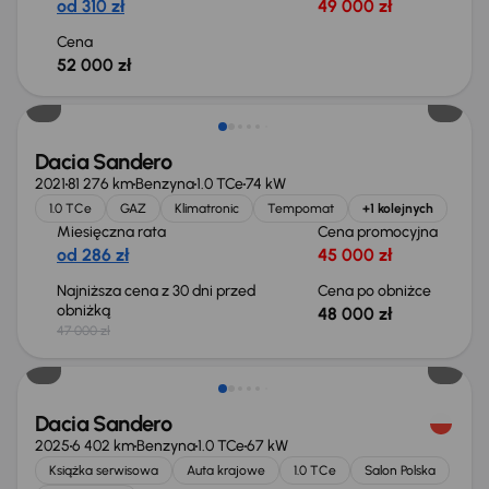
od 310 zł
49 000 zł
Cena
52 000 zł
Świeżo skupione
Dacia Sandero
2021
81 276 km
Benzyna
1.0 TCe
74 kW
1.0 TCe
GAZ
Klimatronic
Tempomat
+1 kolejnych
Miesięczna rata
Cena promocyjna
od 286 zł
45 000 zł
Najniższa cena z 30 dni przed
Cena po obniżce
obniżką
48 000 zł
47 000 zł
Od nowego taniej o 10 900 zł
Dacia Sandero
2025
6 402 km
Benzyna
1.0 TCe
67 kW
Książka serwisowa
Auta krajowe
1.0 TCe
Salon Polska