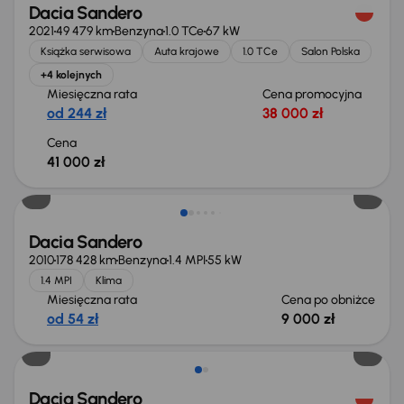
Dacia Sandero
2021
49 479 km
Benzyna
1.0 TCe
67 kW
Książka serwisowa
Auta krajowe
1.0 TCe
Salon Polska
+4 kolejnych
Miesięczna rata
Cena promocyjna
od 244 zł
38 000 zł
Cena
41 000 zł
Taniej o 1 000 zł
Dacia Sandero
2010
178 428 km
Benzyna
1.4 MPI
55 kW
1.4 MPI
Klima
Miesięczna rata
Cena po obniżce
od 54 zł
9 000 zł
Dacia Sandero