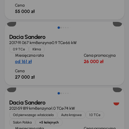
Cena
55 000 zł
Dacia Sandero
2017
91 067 km
Benzyna
0.9 TCe
66 kW
0.9 TCe
Klima
Miesięczna rata
Cena promocyjna
od 161 zł
26 000 zł
Cena
27 000 zł
Dacia Sandero
2021
59 819 km
Benzyna
1.0 TCe
74 kW
Od pierwszego właściciela
Auta krajowe
1.0 TCe
Salon Polska
+5 kolejnych
Miesięczna rata
Cena promocyjna