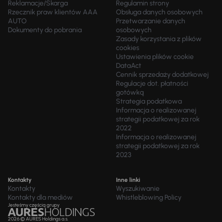
Reklamacje/Skarga
Regulamin strony
Rzecznik praw klientów AAA
Obsługa danych osobowych
AUTO
Przetwarzanie danych
Dokumenty do pobrania
osobowych
Zasady korzystania z plików
cookies
Ustawienia plików cookie
DataAct
Cennik sprzedaży dodatkowej
Regulacje dot. płatności
gotówką
Strategia podatkowa
Informacja o realizowanej
strategii podatkowej za rok
2022
Informacja o realizowanej
strategii podatkowej za rok
2023
Kontakty
Inne linki
Kontakty
Wyszukiwanie
Kontakty dla mediów
Whistleblowing Policy
Jesteśmy częścią grupy
2026 © AURES Holdings a.s.