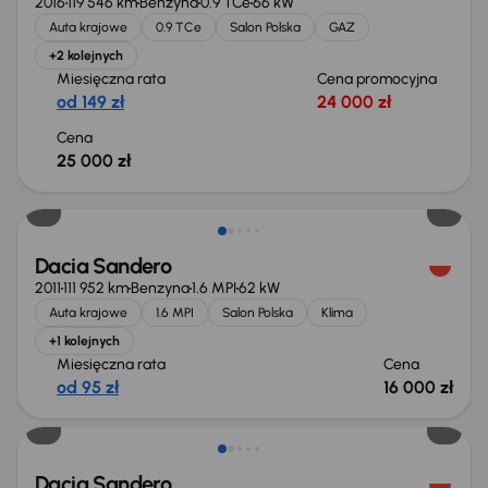
2016
119 546 km
Benzyna
0.9 TCe
66 kW
Auta krajowe
0.9 TCe
Salon Polska
GAZ
+2 kolejnych
Miesięczna rata
Cena promocyjna
od 149 zł
24 000 zł
Cena
25 000 zł
Dacia Sandero
2011
111 952 km
Benzyna
1.6 MPI
62 kW
Auta krajowe
1.6 MPI
Salon Polska
Klima
+1 kolejnych
Miesięczna rata
Cena
od 95 zł
16 000 zł
Taniej o 1 000 zł
Dacia Sandero