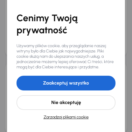
Dacia Sandero
2021
78 012 km
Benzyna
1.0 TCe
74 kW
Od pierwszego właściciela
Auta krajowe
1.0 TCe
Cenimy Twoją
Salon Polska
+6 kolejnych
Miesięczna rata
Cena promocyjna
prywatność
od 292 zł
46 000 zł
Cena
Używamy plików cookie, aby przeglądanie naszej
49 000 zł
witryny było dla Ciebie jak najwygodniejsze. Pliki
cookie służą nam do ulepszania naszych usług, a
jednocześnie możemy lepiej oferować Ci treści, które
mogą być dla Ciebie interesujące i przydatne.
Dacia Sandero
Zaakceptuj wszystko
2019
82 306 km
Benzyna
1.0 SCe
54 kW
Auta krajowe
1.0 SCe
Salon Polska
Navi
+1 kolejnych
Nie akceptuję
Miesięczna rata
Cena promocyjna
od 164 zł
26 500 zł
Zarządzaj plikami cookie
Cena
27 500 zł