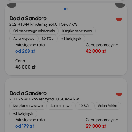
Dacia Sandero
2021
41 344 km
Benzyna
1.0 TCe
67 kW
Od pierwszego właściciela
Książka serwisowa
Auta krajowe
1.0 TCe
+5 kolejnych
Miesięczna rata
Cena promocyjna
od 268 zł
42 000 zł
Cena
45 000 zł
Świeżo skupione
Dacia Sandero
2017
26 967 km
Benzyna
1.0 SCe
54 kW
Książka serwisowa
Auta krajowe
1.0 SCe
Salon Polska
+2 kolejnych
Miesięczna rata
Cena promocyjna
od 179 zł
29 000 zł