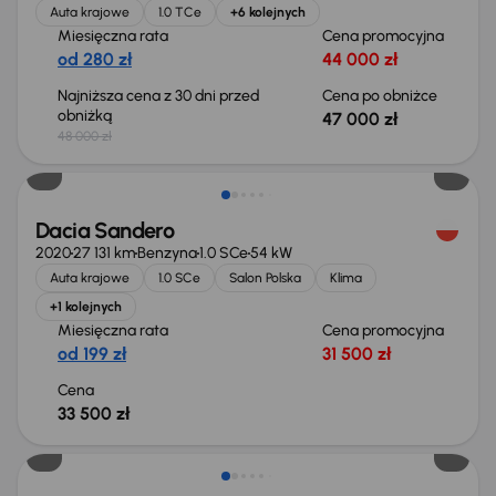
Auta krajowe
1.0 TCe
+6 kolejnych
Miesięczna rata
Cena promocyjna
od 280 zł
44 000 zł
Najniższa cena z 30 dni przed
Cena po obniżce
obniżką
47 000 zł
48 000 zł
Dacia Sandero
2020
27 131 km
Benzyna
1.0 SCe
54 kW
Auta krajowe
1.0 SCe
Salon Polska
Klima
+1 kolejnych
Miesięczna rata
Cena promocyjna
od 199 zł
31 500 zł
Cena
33 500 zł
Możliwość odliczenia VAT