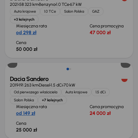
2021
58 323 km
Benzyna
1.0 TCe
67 kW
Auta krajowe
1.0 TCe
Salon Polska
GAZ
+3 kolejnych
Miesięczna rata
Cena promocyjna
od 298 zł
47 000 zł
Cena
50 000 zł
Dacia Sandero
2019
191 263 km
Diesel
1.5 dCi
70 kW
Od pierwszego właściciela
Auta krajowe
1.5 dCi
Salon Polska
+7 kolejnych
Miesięczna rata
Cena promocyjna
od 149 zł
24 000 zł
Cena
25 000 zł