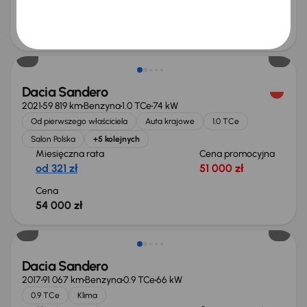
Najniższa cena z 30 dni przed
Cena po obniżce
obniżką
25 000 zł
26 000 zł
Dacia Sandero
2021
59 819 km
Benzyna
1.0 TCe
74 kW
Od pierwszego właściciela
Auta krajowe
1.0 TCe
Salon Polska
+5 kolejnych
Miesięczna rata
Cena promocyjna
od 321 zł
51 000 zł
Cena
54 000 zł
Dacia Sandero
2017
91 067 km
Benzyna
0.9 TCe
66 kW
0.9 TCe
Klima