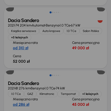
Świeżo skupione
Dacia Sandero
2021
74 204 km
Automat
Benzyna
1.0 TCe
67 kW
Książka serwisowa
Auta krajowe
1.0 TCe
Salon Polska
+5 kolejnych
Miesięczna rata
Cena promocyjna
od 310 zł
49 000 zł
Cena
52 000 zł
Świeżo skupione
Dacia Sandero
2021
81 276 km
Benzyna
1.0 TCe
74 kW
1.0 TCe
GAZ
Klimatronic
Tempomat
+1 kolejnych
Miesięczna rata
Cena promocyjna
od 286 zł
45 000 zł