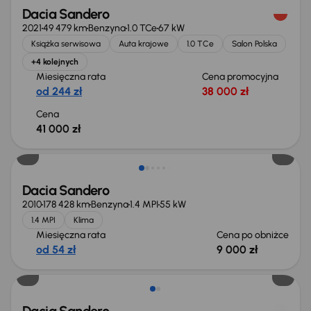
Dacia Sandero
2021
49 479 km
Benzyna
1.0 TCe
67 kW
Książka serwisowa
Auta krajowe
1.0 TCe
Salon Polska
+4 kolejnych
Miesięczna rata
Cena promocyjna
od 244 zł
38 000 zł
Cena
41 000 zł
Taniej o 1 000 zł
Dacia Sandero
2010
178 428 km
Benzyna
1.4 MPI
55 kW
1.4 MPI
Klima
Miesięczna rata
Cena po obniżce
od 54 zł
9 000 zł