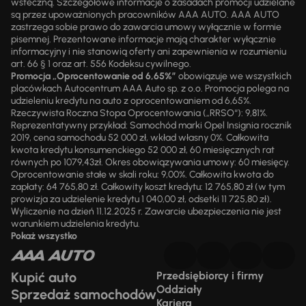
wsteczną. Szczegółowe informacje o zasadach promocji udzielane
są przez upoważnionych pracowników AAA AUTO. AAA AUTO
zastrzega sobie prawo do zawarcia umowy wyłącznie w formie
pisemnej. Prezentowane informacje mają charakter wyłącznie
informacyjny i nie stanowią oferty ani zapewnienia w rozumieniu
art. 66 § 1 oraz art. 556 Kodeksu cywilnego.
Promocja „Oprocentowanie od 6,65%”
obowiązuje we wszystkich
placówkach Autocentrum AAA Auto sp. z o.o. Promocja polega na
udzieleniu kredytu na auto z oprocentowaniem od 6,65%.
Rzeczywista Roczna Stopa Oprocentowania („RRSO“): 9,81%.
Reprezentatywny przykład: Samochód marki Opel Insignia rocznik
2019, cena samochodu 52 000 zł, wkład własny 0%. Całkowita
kwota kredytu konsumenckiego 52 000 zł, 60 miesięcznych rat
równych po 1079,43zł. Okres obowiązywania umowy: 60 miesięcy.
Oprocentowanie stałe w skali roku: 9,00%. Całkowita kwota do
zapłaty: 64 765,80 zł. Całkowity koszt kredytu: 12 765,80 zł (w tym
prowizja za udzielenie kredytu 1 040,00 zł, odsetki 11 725,80 zł).
Wyliczenie na dzień 11.12.2025 r. Zawarcie ubezpieczenia nie jest
warunkiem udzielenia kredytu.
Pokaż wszystko
Kupić auto
Przedsiębiorcy i firmy
Oddziały
Sprzedaż samochodów
Kariera