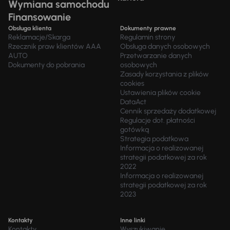
Wymiana samochodu
Finansowanie
Obsługa klienta
Dokumenty prawne
Reklamacje/Skarga
Regulamin strony
Rzecznik praw klientów AAA
Obsługa danych osobowych
AUTO
Przetwarzanie danych
Dokumenty do pobrania
osobowych
Zasady korzystania z plików
cookies
Ustawienia plików cookie
DataAct
Cennik sprzedaży dodatkowej
Regulacje dot. płatności
gotówką
Strategia podatkowa
Informacja o realizowanej
strategii podatkowej za rok
2022
Informacja o realizowanej
strategii podatkowej za rok
2023
Kontakty
Inne linki
Kontakty
Wyszukiwanie