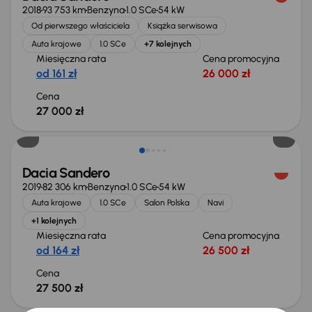
2018
93 753 km
Benzyna
1.0 SCe
54 kW
Od pierwszego właściciela
Książka serwisowa
Auta krajowe
1.0 SCe
+7 kolejnych
Miesięczna rata
Cena promocyjna
od 161 zł
26 000 zł
Cena
27 000 zł
Dacia Sandero
2019
82 306 km
Benzyna
1.0 SCe
54 kW
Auta krajowe
1.0 SCe
Salon Polska
Navi
+1 kolejnych
Miesięczna rata
Cena promocyjna
od 164 zł
26 500 zł
Cena
27 500 zł