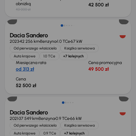
obniżką
42 500 zł
43 000 zł
Dacia Sandero
2023
42 256 km
Benzyna
1.0 TCe
67 kW
Od pierwszego właściciela
Książka serwisowa
Auta krajowe
1.0 TCe
+7 kolejnych
Miesięczna rata
Cena promocyjna
od 313 zł
49 500 zł
Cena
52 500 zł
Taniej o 1 000 zł
Dacia Sandero
2021
37 549 km
Benzyna
0.9 TCe
66 kW
Od pierwszego właściciela
Książka serwisowa
Auta krajowe
0.9 TCe
+7 kolejnych