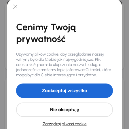
Dacia Sandero
2023
45 067 km
Benzyna
1.0 TCe
67 kW
Cenimy Twoją
Od pierwszego właściciela
Książka serwisowa
Auta krajowe
prywatność
1.0 TCe
+9 kolejnych
Miesięczna rata
Cena promocyjna
od 327 zł
52 000 zł
Używamy plików cookie, aby przeglądanie naszej
Cena
witryny było dla Ciebie jak najwygodniejsze. Pliki
55 000 zł
cookie służą nam do ulepszania naszych usług, a
Taniej o 1 000 zł
jednocześnie możemy lepiej oferować Ci treści, które
mogą być dla Ciebie interesujące i przydatne.
Dacia Sandero
Zaakceptuj wszystko
2016
120 531 km
Benzyna
0.9 TCe
66 kW
Auta krajowe
0.9 TCe
Salon Polska
Klima
Nie akceptuję
+1 kolejnych
Miesięczna rata
Cena promocyjna
od 149 zł
24 000 zł
Zarządzaj plikami cookie