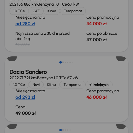
2021
56 886 km
Benzyna
1.0 TCe
67 kW
1.0 TCe
GAZ
Klima
Tempomat
Miesięczna rata
Cena promocyjna
od 280 zł
44 000 zł
Najniższa cena z 30 dni przed
Cena po obniżce
obniżką
47 000 zł
46 000 zł
Dacia Sandero
2022
71 721 km
Benzyna
1.0 TCe
67 kW
1.0 TCe
Navi
Klima
Tempomat
+1 kolejnych
Miesięczna rata
Cena promocyjna
od 292 zł
46 000 zł
Cena
49 000 zł
Świeżo skupione