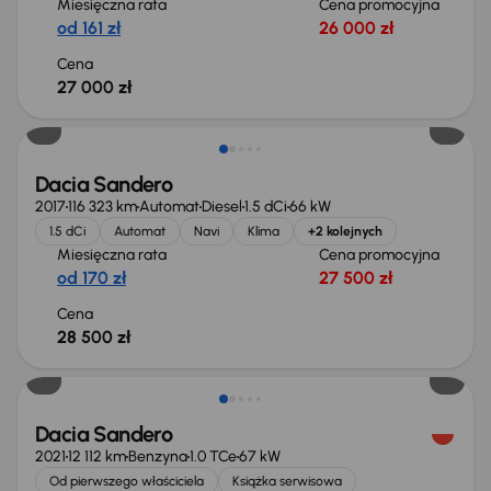
Miesięczna rata
Cena promocyjna
od 161 zł
26 000 zł
Cena
27 000 zł
Dacia Sandero
2017
116 323 km
Automat
Diesel
1.5 dCi
66 kW
1.5 dCi
Automat
Navi
Klima
+2 kolejnych
Miesięczna rata
Cena promocyjna
od 170 zł
27 500 zł
Cena
28 500 zł
Taniej o 1 000 zł
Dacia Sandero
2021
12 112 km
Benzyna
1.0 TCe
67 kW
Od pierwszego właściciela
Książka serwisowa