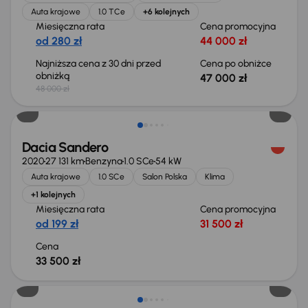
Auta krajowe
1.0 TCe
+6 kolejnych
Miesięczna rata
Cena promocyjna
od 280 zł
44 000 zł
Najniższa cena z 30 dni przed
Cena po obniżce
obniżką
47 000 zł
48 000 zł
Dacia Sandero
2020
27 131 km
Benzyna
1.0 SCe
54 kW
Auta krajowe
1.0 SCe
Salon Polska
Klima
+1 kolejnych
Miesięczna rata
Cena promocyjna
od 199 zł
31 500 zł
Cena
33 500 zł
Możliwość odliczenia VAT