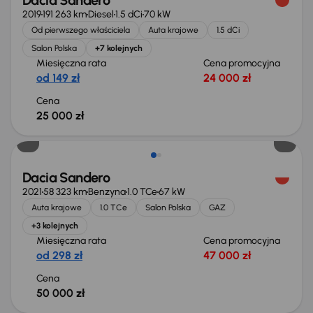
Dacia Sandero
2019
191 263 km
Diesel
1.5 dCi
70 kW
Od pierwszego właściciela
Auta krajowe
1.5 dCi
Salon Polska
+7 kolejnych
Miesięczna rata
Cena promocyjna
od 149 zł
24 000 zł
Cena
25 000 zł
Dacia Sandero
2021
58 323 km
Benzyna
1.0 TCe
67 kW
Auta krajowe
1.0 TCe
Salon Polska
GAZ
+3 kolejnych
Miesięczna rata
Cena promocyjna
od 298 zł
47 000 zł
Cena
50 000 zł