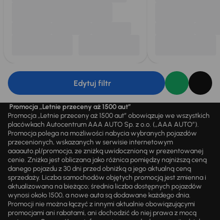
Edytuj filtr
Promocja „Letnie przeceny aż 1500 aut”
Promocja „Letnie przeceny aż 1500 aut” obowiązuje we wszystkich
placówkach Autocentrum AAA AUTO Sp. z o.o. („AAA AUTO”).
Promocja polega na możliwości nabycia wybranych pojazdów
przecenionych, wskazanych w serwisie internetowym
aaaauto.pl/promocja, ze zniżką uwidocznioną w prezentowanej
cenie. Zniżka jest obliczana jako różnica pomiędzy najniższą ceną
danego pojazdu z 30 dni przed obniżką a jego aktualną ceną
sprzedaży. Liczba samochodów objętych promocją jest zmienna i
aktualizowana na bieżąco; średnia liczba dostępnych pojazdów
wynosi około 1500, a nowe auta są dodawane każdego dnia.
Promocji nie można łączyć z innymi aktualnie obowiązującymi
promocjami ani rabatami, ani dochodzić do niej prawa z mocą