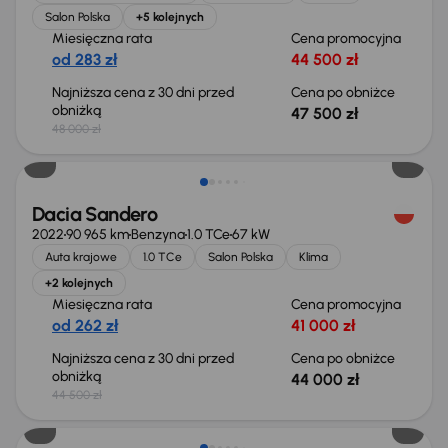
Salon Polska
+5 kolejnych
Miesięczna rata
Cena promocyjna
od 283 zł
44 500 zł
Najniższa cena z 30 dni przed
Cena po obniżce
obniżką
47 500 zł
48 000 zł
Taniej o 500 zł
Dacia Sandero
2022
90 965 km
Benzyna
1.0 TCe
67 kW
Auta krajowe
1.0 TCe
Salon Polska
Klima
+2 kolejnych
Miesięczna rata
Cena promocyjna
od 262 zł
41 000 zł
Najniższa cena z 30 dni przed
Cena po obniżce
obniżką
44 000 zł
44 500 zł
Świeżo skupione