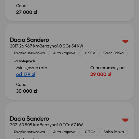
Cena
27 000 zł
Świeżo skupione
Dacia Sandero
2017
26 967 km
Benzyna
1.0 SCe
54 kW
Książka serwisowa
Auta krajowe
1.0 SCe
Salon Polska
+2 kolejnych
Miesięczna rata
Cena promocyjna
od 179 zł
29 000 zł
Cena
30 000 zł
Świeżo skupione
Dacia Sandero
2021
63 505 km
Benzyna
1.0 TCe
67 kW
Książka serwisowa
Auta krajowe
1.0 TCe
Salon Polska