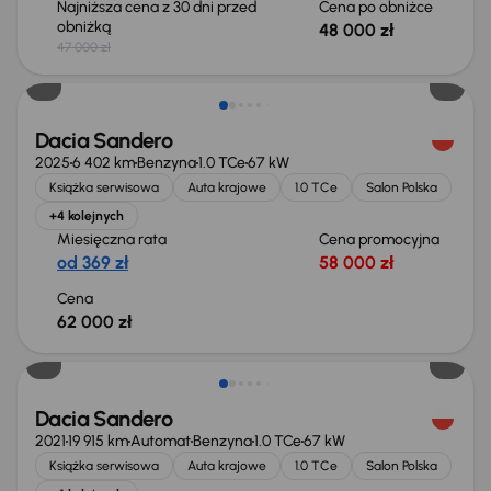
Najniższa cena z 30 dni przed
Cena po obniżce
obniżką
48 000 zł
47 000 zł
Od nowego taniej o 10 900 zł
Dacia Sandero
2025
6 402 km
Benzyna
1.0 TCe
67 kW
Książka serwisowa
Auta krajowe
1.0 TCe
Salon Polska
+4 kolejnych
Miesięczna rata
Cena promocyjna
od 369 zł
58 000 zł
Cena
62 000 zł
Świeżo skupione
Dacia Sandero
2021
19 915 km
Automat
Benzyna
1.0 TCe
67 kW
Książka serwisowa
Auta krajowe
1.0 TCe
Salon Polska