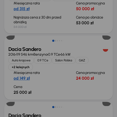
Miesięczna rata
Cena promocyjna
od 315 zł
50 000 zł
Najniższa cena z 30 dni przed
Cena po obniżce
obniżką
53 000 zł
54 000 zł
Świeżo skupione
Dacia Sandero
2016
119 546 km
Benzyna
0.9 TCe
66 kW
Auta krajowe
0.9 TCe
Salon Polska
GAZ
+2 kolejnych
Miesięczna rata
Cena promocyjna
od 149 zł
24 000 zł
Cena
25 000 zł
Dacia Sandero