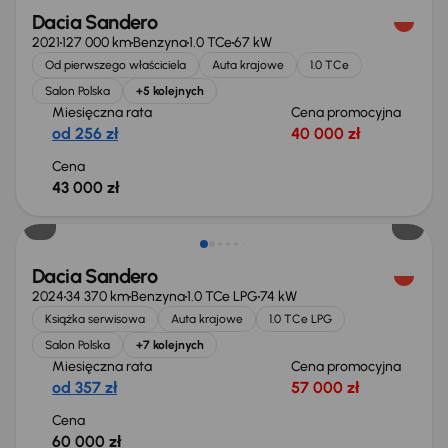
Dacia Sandero
2021
127 000 km
Benzyna
1.0 TCe
67 kW
Od pierwszego właściciela
Auta krajowe
1.0 TCe
Salon Polska
+5 kolejnych
Miesięczna rata
Cena promocyjna
od 256 zł
40 000 zł
Cena
43 000 zł
Od nowego taniej o 40 000 zł
Dacia Sandero
2024
34 370 km
Benzyna
1.0 TCe LPG
74 kW
Książka serwisowa
Auta krajowe
1.0 TCe LPG
Salon Polska
+7 kolejnych
Miesięczna rata
Cena promocyjna
od 357 zł
57 000 zł
Cena
60 000 zł