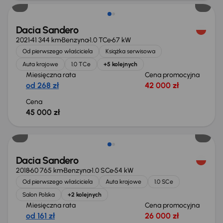
Dacia Sandero
2021
41 344 km
Benzyna
1.0 TCe
67 kW
Od pierwszego właściciela
Książka serwisowa
Auta krajowe
1.0 TCe
+5 kolejnych
Miesięczna rata
Cena promocyjna
od 268 zł
42 000 zł
Cena
45 000 zł
Dacia Sandero
2018
60 765 km
Benzyna
1.0 SCe
54 kW
Od pierwszego właściciela
Auta krajowe
1.0 SCe
Salon Polska
+2 kolejnych
Miesięczna rata
Cena promocyjna
od 161 zł
26 000 zł