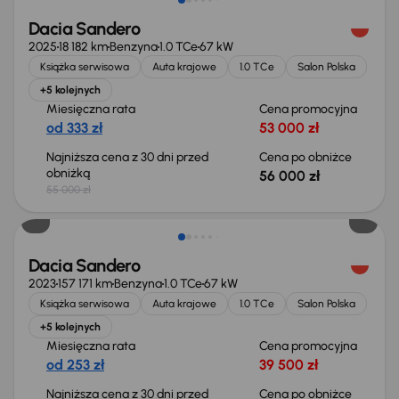
Dacia Sandero
2025
18 182 km
Benzyna
1.0 TCe
67 kW
Książka serwisowa
Auta krajowe
1.0 TCe
Salon Polska
+5 kolejnych
Miesięczna rata
Cena promocyjna
od 333 zł
53 000 zł
Najniższa cena z 30 dni przed
Cena po obniżce
obniżką
56 000 zł
55 000 zł
Taniej o 500 zł
Dacia Sandero
2023
157 171 km
Benzyna
1.0 TCe
67 kW
Książka serwisowa
Auta krajowe
1.0 TCe
Salon Polska
+5 kolejnych
Miesięczna rata
Cena promocyjna
od 253 zł
39 500 zł
Najniższa cena z 30 dni przed
Cena po obniżce