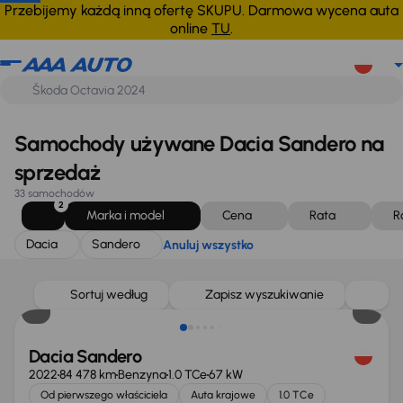
Dacia
Sandero
Anuluj wszystko
Przebijemy każdą inną ofertę SKUPU. Darmowa wycena auta
online
TU
.
Samochody używane Dacia Sandero na
sprzedaż
33 samochodów
2
Marka i model
Cena
Rata
R
Dacia
Sandero
Anuluj wszystko
Taniej o 500 zł
Sortuj według
Zapisz wyszukiwanie
Dacia Sandero
2022
84 478 km
Benzyna
1.0 TCe
67 kW
Od pierwszego właściciela
Auta krajowe
1.0 TCe