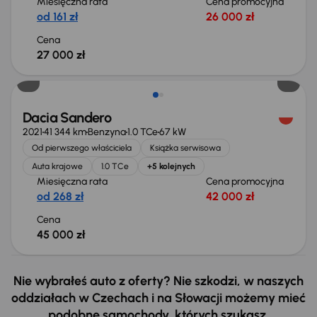
Miesięczna rata
Cena promocyjna
od 161 zł
26 000 zł
Cena
27 000 zł
Dacia Sandero
2021
41 344 km
Benzyna
1.0 TCe
67 kW
Od pierwszego właściciela
Książka serwisowa
Auta krajowe
1.0 TCe
+5 kolejnych
Miesięczna rata
Cena promocyjna
od 268 zł
42 000 zł
Cena
45 000 zł
Nie wybrałeś auto z oferty? Nie szkodzi, w naszych
oddziałach w Czechach i na Słowacji możemy mieć
podobne samochody, których szukasz.