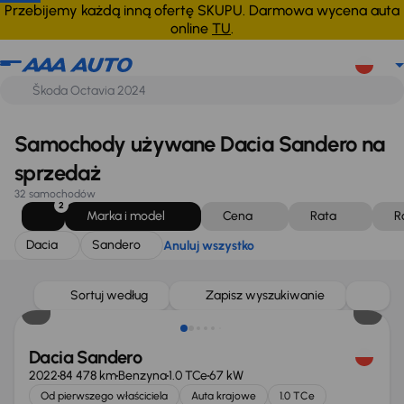
Dacia
Sandero
Anuluj wszystko
Przebijemy każdą inną ofertę SKUPU. Darmowa wycena auta
online
TU
.
Samochody używane Dacia Sandero na
sprzedaż
32 samochodów
2
Marka i model
Cena
Rata
R
Dacia
Sandero
Anuluj wszystko
Taniej o 500 zł
Sortuj według
Zapisz wyszukiwanie
Dacia Sandero
2022
84 478 km
Benzyna
1.0 TCe
67 kW
Od pierwszego właściciela
Auta krajowe
1.0 TCe