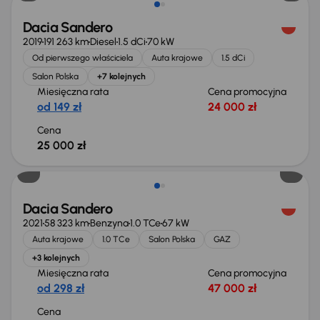
Dacia Sandero
2019
191 263 km
Diesel
1.5 dCi
70 kW
Od pierwszego właściciela
Auta krajowe
1.5 dCi
Salon Polska
+7 kolejnych
Miesięczna rata
Cena promocyjna
od 149 zł
24 000 zł
Cena
25 000 zł
Dacia Sandero
2021
58 323 km
Benzyna
1.0 TCe
67 kW
Auta krajowe
1.0 TCe
Salon Polska
GAZ
+3 kolejnych
Miesięczna rata
Cena promocyjna
od 298 zł
47 000 zł
Cena