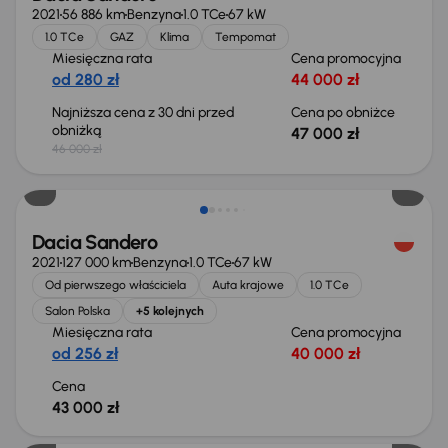
2021
56 886 km
Benzyna
1.0 TCe
67 kW
1.0 TCe
GAZ
Klima
Tempomat
Miesięczna rata
Cena promocyjna
od 280 zł
44 000 zł
Najniższa cena z 30 dni przed
Cena po obniżce
obniżką
47 000 zł
46 000 zł
Dacia Sandero
2021
127 000 km
Benzyna
1.0 TCe
67 kW
Od pierwszego właściciela
Auta krajowe
1.0 TCe
Salon Polska
+5 kolejnych
Miesięczna rata
Cena promocyjna
od 256 zł
40 000 zł
Cena
43 000 zł
Od nowego taniej o 40 000 zł