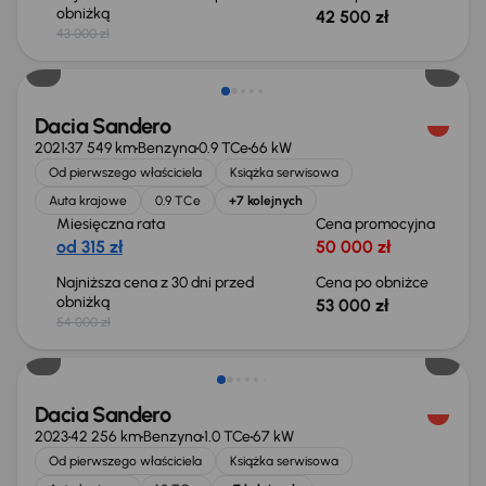
obniżką
42 500 zł
43 000 zł
Taniej o 1 000 zł
Dacia Sandero
2021
37 549 km
Benzyna
0.9 TCe
66 kW
Od pierwszego właściciela
Książka serwisowa
Auta krajowe
0.9 TCe
+7 kolejnych
Miesięczna rata
Cena promocyjna
od 315 zł
50 000 zł
Najniższa cena z 30 dni przed
Cena po obniżce
obniżką
53 000 zł
54 000 zł
Dacia Sandero
2023
42 256 km
Benzyna
1.0 TCe
67 kW
Od pierwszego właściciela
Książka serwisowa