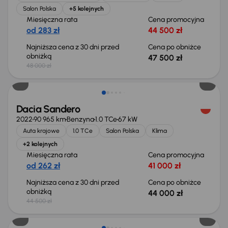
Salon Polska
+5 kolejnych
Miesięczna rata
Cena promocyjna
od 283 zł
44 500 zł
Najniższa cena z 30 dni przed
Cena po obniżce
obniżką
47 500 zł
48 000 zł
Taniej o 500 zł
Dacia Sandero
2022
90 965 km
Benzyna
1.0 TCe
67 kW
Auta krajowe
1.0 TCe
Salon Polska
Klima
+2 kolejnych
Miesięczna rata
Cena promocyjna
od 262 zł
41 000 zł
Najniższa cena z 30 dni przed
Cena po obniżce
obniżką
44 000 zł
44 500 zł
Od nowego taniej o 33 999 zł