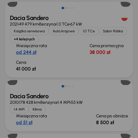
Dacia Sandero
2021
49 479 km
Benzyna
1.0 TCe
67 kW
Książka serwisowa
Auta krajowe
1.0 TCe
Salon Polska
+4 kolejnych
Miesięczna rata
Cena promocyjna
od 244 zł
38 000 zł
Cena
41 000 zł
Taniej o 500 zł
Dacia Sandero
2010
178 428 km
Benzyna
1.4 MPI
55 kW
1.4 MPI
Klima
Miesięczna rata
Cena po obniżce
od 51 zł
8 500 zł