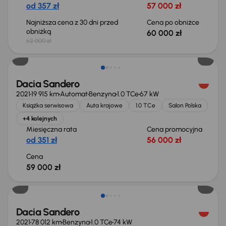
od 357 zł
57 000 zł
Najniższa cena z 30 dni przed
Cena po obniżce
obniżką
60 000 zł
62 000 zł
Świeżo skupione
Dacia Sandero
2021
19 915 km
Automat
Benzyna
1.0 TCe
67 kW
Książka serwisowa
Auta krajowe
1.0 TCe
Salon Polska
+4 kolejnych
Miesięczna rata
Cena promocyjna
od 351 zł
56 000 zł
Cena
59 000 zł
Świeżo skupione
Dacia Sandero
2021
78 012 km
Benzyna
1.0 TCe
74 kW