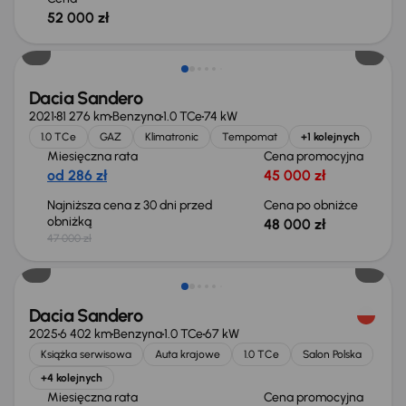
52 000 zł
Dacia Sandero
2021
81 276 km
Benzyna
1.0 TCe
74 kW
1.0 TCe
GAZ
Klimatronic
Tempomat
+1 kolejnych
Miesięczna rata
Cena promocyjna
od 286 zł
45 000 zł
Najniższa cena z 30 dni przed
Cena po obniżce
obniżką
48 000 zł
47 000 zł
Taniej o 2 000 zł
Dacia Sandero
2025
6 402 km
Benzyna
1.0 TCe
67 kW
Książka serwisowa
Auta krajowe
1.0 TCe
Salon Polska
+4 kolejnych
Miesięczna rata
Cena promocyjna