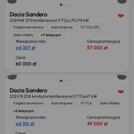
Dacia Sandero
2024
34 370 km
Benzyna
1.0 TCe LPG
74 kW
Książka serwisowa
Auta krajowe
1.0 TCe LPG
Salon Polska
+7 kolejnych
Miesięczna rata
Cena promocyjna
od 357 zł
57 000 zł
Cena
60 000 zł
Świeżo skupione
Dacia Sandero
2021
74 204 km
Automat
Benzyna
1.0 TCe
67 kW
Książka serwisowa
Auta krajowe
1.0 TCe
Salon Polska
+5 kolejnych
Miesięczna rata
Cena promocyjna
od 310 zł
49 000 zł
Cena