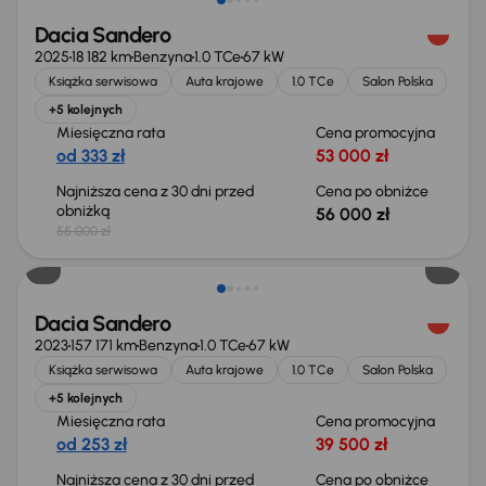
Dacia Sandero
2025
18 182 km
Benzyna
1.0 TCe
67 kW
Książka serwisowa
Auta krajowe
1.0 TCe
Salon Polska
+5 kolejnych
Miesięczna rata
Cena promocyjna
od 333 zł
53 000 zł
Najniższa cena z 30 dni przed
Cena po obniżce
obniżką
56 000 zł
55 000 zł
Taniej o 500 zł
Dacia Sandero
2023
157 171 km
Benzyna
1.0 TCe
67 kW
Książka serwisowa
Auta krajowe
1.0 TCe
Salon Polska
+5 kolejnych
Miesięczna rata
Cena promocyjna
od 253 zł
39 500 zł
Najniższa cena z 30 dni przed
Cena po obniżce