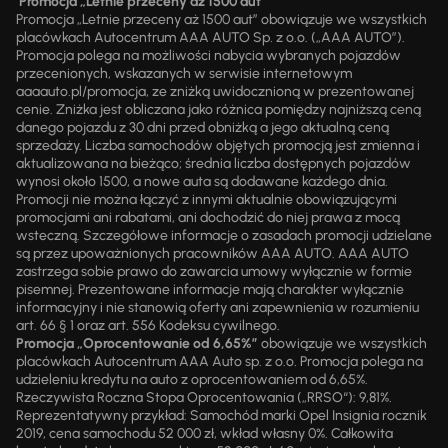
Promocja „Letnie przeceny aż 1500 aut”
Promocja „Letnie przeceny aż 1500 aut” obowiązuje we wszystkich
placówkach Autocentrum AAA AUTO Sp. z o.o. („AAA AUTO”).
Promocja polega na możliwości nabycia wybranych pojazdów
przecenionych, wskazanych w serwisie internetowym
aaaauto.pl/promocja, ze zniżką uwidocznioną w prezentowanej
cenie. Zniżka jest obliczana jako różnica pomiędzy najniższą ceną
danego pojazdu z 30 dni przed obniżką a jego aktualną ceną
sprzedaży. Liczba samochodów objętych promocją jest zmienna i
aktualizowana na bieżąco; średnia liczba dostępnych pojazdów
wynosi około 1500, a nowe auta są dodawane każdego dnia.
Promocji nie można łączyć z innymi aktualnie obowiązującymi
promocjami ani rabatami, ani dochodzić do niej prawa z mocą
wsteczną. Szczegółowe informacje o zasadach promocji udzielane
są przez upoważnionych pracowników AAA AUTO. AAA AUTO
zastrzega sobie prawo do zawarcia umowy wyłącznie w formie
pisemnej. Prezentowane informacje mają charakter wyłącznie
informacyjny i nie stanowią oferty ani zapewnienia w rozumieniu
art. 66 § 1 oraz art. 556 Kodeksu cywilnego.
Promocja „Oprocentowanie od 6,65%”
obowiązuje we wszystkich
placówkach Autocentrum AAA Auto sp. z o.o. Promocja polega na
udzieleniu kredytu na auto z oprocentowaniem od 6,65%.
Rzeczywista Roczna Stopa Oprocentowania („RRSO“): 9,81%.
Reprezentatywny przykład: Samochód marki Opel Insignia rocznik
2019, cena samochodu 52 000 zł, wkład własny 0%. Całkowita