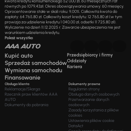
kwota kredytu konsumenckiego 52 000 zł, 60 miesięcznych rat
równych po 1079,43zł. Okres obowiązywania umowy: 60 miesięcy.
Oprocentowanie stałe w skali roku: 9,00%. Całkowita kwota do
zapłaty: 64 765,80 zł. Całkowity koszt kredytu: 12 765,80 zł (w tym
prowizja za udzielenie kredytu 1 040,00 zł, odsetki 11 725,80 zł).
Wyliczenie na dzień 11.12.2025 r. Zawarcie ubezpieczenia nie jest
warunkiem udzielenia kredytu.
Pokaż wszystko
Kupić auto
Przedsiębiorcy i firmy
Oddziały
Sprzedaż samochodów
Kariera
Wymiana samochodu
Finansowanie
Obsługa klienta
Dokumenty prawne
Reklamacje/Skarga
Regulamin strony
Rzecznik praw klientów AAA
Obsługa danych osobowych
AUTO
Przetwarzanie danych
Dokumenty do pobrania
osobowych
Zasady korzystania z plików
cookies
Ustawienia plików cookie
DataAct