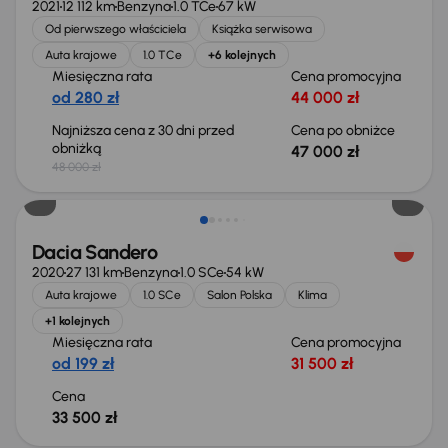
2021
12 112 km
Benzyna
1.0 TCe
67 kW
Od pierwszego właściciela
Książka serwisowa
Auta krajowe
1.0 TCe
+6 kolejnych
Miesięczna rata
Cena promocyjna
od 280 zł
44 000 zł
Najniższa cena z 30 dni przed
Cena po obniżce
obniżką
47 000 zł
48 000 zł
Dacia Sandero
2020
27 131 km
Benzyna
1.0 SCe
54 kW
Auta krajowe
1.0 SCe
Salon Polska
Klima
+1 kolejnych
Miesięczna rata
Cena promocyjna
od 199 zł
31 500 zł
Cena
33 500 zł
Możliwość odliczenia VAT