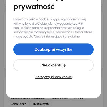
55 000 zł
Taniej o 1 000 zł
prywatność
Używamy plików cookie, aby przeglądanie naszej
Dacia Sandero
witryny było dla Ciebie jak najwygodniejsze. Pliki
2016
120 531 km
Benzyna
0.9 TCe
66 kW
cookie służą nam do ulepszania naszych usług, a
jednocześnie możemy lepiej oferować Ci treści, które
Auta krajowe
0.9 TCe
Salon Polska
Klima
mogą być dla Ciebie interesujące i przydatne.
+1 kolejnych
Miesięczna rata
Cena promocyjna
od 149 zł
24 000 zł
Zaakceptuj wszystko
Najniższa cena z 30 dni przed
Cena po obniżce
obniżką
25 000 zł
Nie akceptuję
26 000 zł
Zarządzaj plikami cookie
Dacia Sandero
2021
59 819 km
Benzyna
1.0 TCe
74 kW
Od pierwszego właściciela
Auta krajowe
1.0 TCe
Salon Polska
+5 kolejnych