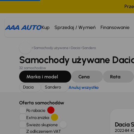
Prze
Szukam:
Dacia
Sandero
Anuluj wszystko
Kup
Sprzedaj / Wymień
Finansowanie
Samochody używane
Dacia
Sandero
Samochody używane Dacia
32 samochodów
Marka i model
Cena
Rata
Dacia
Sandero
Anuluj wszystko
Taniej 
Oferta samochodów
Po rabacie
Extra zniżka
Dacia 
Świeżo skupione
2022
84 4
Z odliczeniem VAT