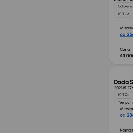
Od pierws
1.0 TCe
Miesię
od 256
Cena
43 00
Dacia 
2021
81 27
1.0 TCe
Tempom
Miesię
od 286
Najniż