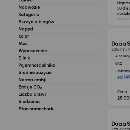
Najniż
Nadwozie
30 dni
obniż
Kategoria
43 000 z
Skrzynia biegów
Napęd
Kolor
Dacia 
Moc
2016
119 5
Wyposażenie
Auta kra
Silnik
GAZ
Pojemność silnika
Miesię
Średnie zużycie
od 149
Norma emisji
Emisje CO₂
Cena
Liczba drzwi
25 00
Siedzenia
Stan samochodu
Dacia 
2021
127 