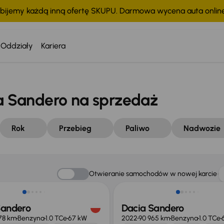
bijemy każdą inną ofertę SKUPU. Darmowa wycena auta onli
Oddziały
Kariera
 Sandero na sprzedaż
Rok
Przebieg
Paliwo
Nadwozie
o 500 zł
Taniej o 500 zł
Otwieranie samochodów w nowej karcie
Sandero
Dacia Sandero
78 km
Benzyna
1.0 TCe
67 kW
2022
90 965 km
Benzyna
1.0 TCe