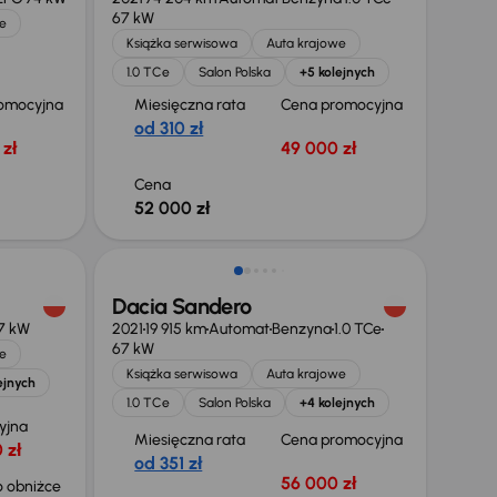
67 kW
e
Książka serwisowa
Auta krajowe
1.0 TCe
Salon Polska
+5 kolejnych
omocyjna
Miesięczna rata
Cena promocyjna
od 310 zł
zł
49 000 zł
Cena
52 000 zł
Świeżo skupione
Dacia Sandero
7 kW
2021
19 915 km
Automat
Benzyna
1.0 TCe
67 kW
e
Książka serwisowa
Auta krajowe
ejnych
1.0 TCe
Salon Polska
+4 kolejnych
yjna
Miesięczna rata
Cena promocyjna
 zł
od 351 zł
56 000 zł
 obniżce