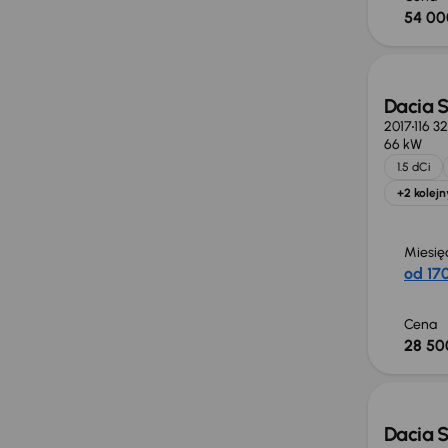
54 00
Dacia 
2017
116 3
66 kW
1.5 dCi
+2 kolejn
Miesię
od 170
Cena
28 50
Możliw
Dacia 