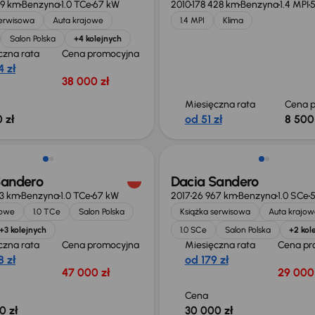
79 km
Benzyna
1.0 TCe
67 kW
2010
178 428 km
Benzyna
1.4 MPI
serwisowa
Auta krajowe
1.4 MPI
Klima
Salon Polska
+4 kolejnych
czna rata
Cena promocyjna
 zł
38 000 zł
Miesięczna rata
Cena p
 zł
od 51 zł
8 500
Sandero
Dacia Sandero
23 km
Benzyna
1.0 TCe
67 kW
2017
26 967 km
Benzyna
1.0 SCe
jowe
1.0 TCe
Salon Polska
Książka serwisowa
Auta krajow
+3 kolejnych
1.0 SCe
Salon Polska
+2 kol
czna rata
Cena promocyjna
Miesięczna rata
Cena pr
 zł
od 179 zł
47 000 zł
29 000 
Cena
0 zł
30 000 zł