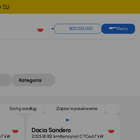
ne
TU
.
Sortuj według
Zapisz wyszukiwanie
800 033 000
Menu
Kategoria
Od nowego taniej o 33 999 zł
Sortuj według
Zapisz wyszukiwanie
Dacia Sandero
67 kW
2025
18 182 km
Benzyna
1.0 TCe
67 kW