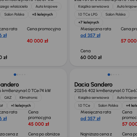
zego właściciela
Auta krajowe
Książka serwisowa
Auta krajow
Salon Polska
+5 kolejnych
1.0 TCe LPG
Salon Polska
+7 kolejnych
czna rata
Cena promocyjna
Miesięczna rata
Cena pr
 zł
od 357 zł
40 000 zł
57 000 
Cena
0 zł
60 000 zł
Taniej o 2 000 zł
Sandero
Dacia Sandero
6 km
Benzyna
1.0 TCe
74 kW
2025
6 402 km
Benzyna
1.0 TCe
6
GAZ
Klimatronic
Książka serwisowa
Auta krajow
at
+1 kolejnych
1.0 TCe
Salon Polska
+4 kol
czna rata
Cena
Miesięczna rata
Cena
promocyjna
promoc
 zł
od 357 zł
45 000 zł
57 000
sza cena z
Cena po obniżce
Najniższa cena z
Cena po