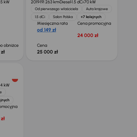
55 kW
2019
191 263 km
Diesel
1.5 dCi
70 kW
Od pierwszego właściciela
Auta krajowe
1.5 dCi
Salon Polska
+7 kolejnych
Miesięczna rata
Cena promocyjna
od 149 zł
24 000 zł
o obniżce
Cena
 zł
25 000 zł
54 kW
e
ejnych
omocyjna
zł