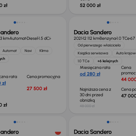
0 zł
52 000 zł
Taniej o 1 000 zł
Sandero
Dacia Sandero
23 km
Automat
Diesel
1.5 dCi
2021
12 112 km
Benzyna
1.0 TCe
67
Od pierwszego właściciela
Automat
Navi
Klima
Książka serwisowa
Auta krajow
ych
1.0 TCe
+6 kolejnych
Miesięczna rata
Cena
promoc
od 280 zł
czna rata
Cena promocyjna
44 000
 zł
27 500 zł
Najniższa cena z
Cena po
30 dni przed
47 000
obniżką
0 zł
48 000 zł
ość odliczenia VAT
Taniej o 500 zł
Sandero
Dacia Sandero