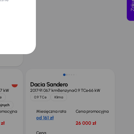
66 kW
n Polska
yjna
 zł
 obniżce
 zł
Dacia Sandero
7 kW
2017
91 067 km
Benzyna
0.9 TCe
66 kW
e
0.9 TCe
Klima
ejnych
omocyjna
Miesięczna rata
Cena promocyjna
od 161 zł
zł
26 000 zł
Cena