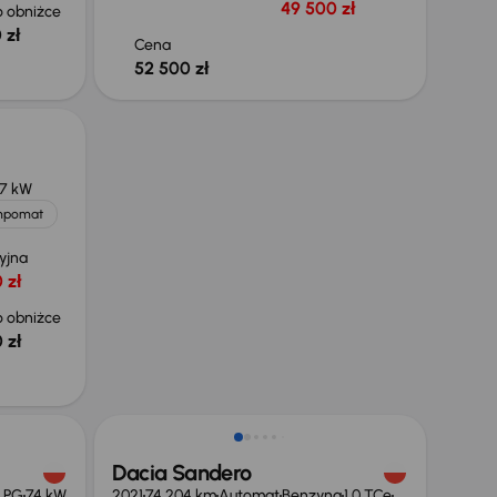
49 500 zł
 obniżce
 zł
Cena
52 500 zł
7 kW
mpomat
yjna
 zł
 obniżce
 zł
ł
Świeżo skupione
Dacia Sandero
 LPG
74 kW
2021
74 204 km
Automat
Benzyna
1.0 TCe