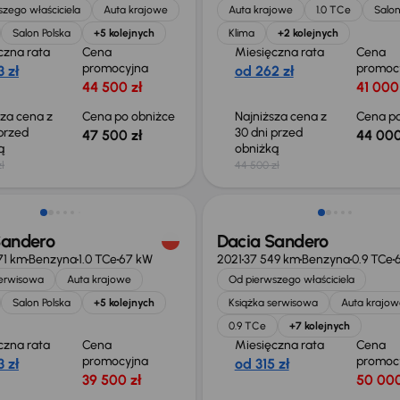
zego właściciela
Auta krajowe
Auta krajowe
1.0 TCe
Salon
Salon Polska
+5 kolejnych
Klima
+2 kolejnych
czna rata
Cena
Miesięczna rata
Cena
promocyjna
promoc
 zł
od 262 zł
44 500 zł
41 000
sza cena z
Cena po obniżce
Najniższa cena z
Cena po
 przed
30 dni przed
47 500 zł
44 000
ką
obniżką
ł
44 500 zł
o 500 zł
Taniej o 1 000 zł
Sandero
Dacia Sandero
71 km
Benzyna
1.0 TCe
67 kW
2021
37 549 km
Benzyna
0.9 TCe
serwisowa
Auta krajowe
Od pierwszego właściciela
Salon Polska
+5 kolejnych
Książka serwisowa
Auta krajow
0.9 TCe
+7 kolejnych
czna rata
Cena
Miesięczna rata
Cena
promocyjna
promoc
 zł
od 315 zł
39 500 zł
50 000