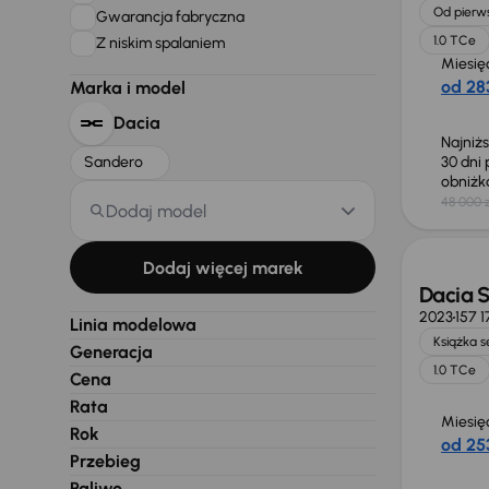
Od pierws
Gwarancja fabryczna
1.0 TCe
Z niskim spalaniem
Miesię
od 283
Marka i model
Dacia
Najniż
Sandero
30 dni
obniż
48 000 z
Dodaj model
Taniej 
Dodaj więcej marek
Dacia 
2023
157 1
Linia modelowa
Książka 
Generacja
1.0 TCe
Cena
Rata
Miesię
Rok
od 253
Przebieg
Paliwo