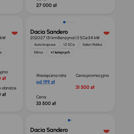
27 000 zł
Dacia Sandero
 kW
2020
27 131 km
Benzyna
1.0 SCe
54 kW
Auta krajowe
1.0 SCe
Salon Polska
e
Klima
+1 kolejnych
yjna
Miesięczna rata
Cena promocyjna
 zł
od 199 zł
31 500 zł
 obniżce
 zł
Cena
33 500 zł
Dacia Sandero