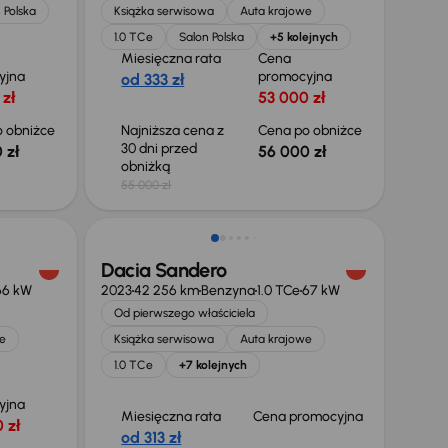
 Polska
Książka serwisowa
Auta krajowe
1.0 TCe
Salon Polska
+5 kolejnych
Miesięczna rata
Cena
yjna
promocyjna
od 333 zł
 zł
53 000 zł
 obniżce
Najniższa cena z
Cena po obniżce
30 dni przed
 zł
56 000 zł
obniżką
55 000 zł
Dacia Sandero
66 kW
2023
42 256 km
Benzyna
1.0 TCe
67 kW
Od pierwszego właściciela
e
Książka serwisowa
Auta krajowe
1.0 TCe
+7 kolejnych
yjna
Miesięczna rata
Cena promocyjna
 zł
od 313 zł