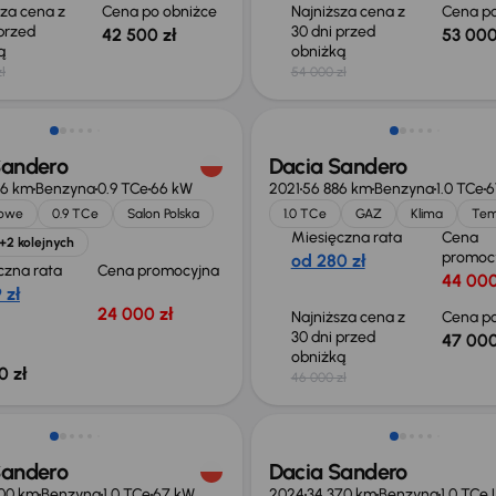
sza cena z
Cena po obniżce
Najniższa cena z
Cena po
 przed
30 dni przed
42 500 zł
53 000
ką
obniżką
ł
54 000 zł
Sandero
Dacia Sandero
46 km
Benzyna
0.9 TCe
66 kW
2021
56 886 km
Benzyna
1.0 TCe
6
jowe
0.9 TCe
Salon Polska
1.0 TCe
GAZ
Klima
Te
Miesięczna rata
Cena
+2 kolejnych
promoc
od 280 zł
czna rata
Cena promocyjna
44 000
 zł
24 000 zł
Najniższa cena z
Cena po
30 dni przed
47 000
obniżką
0 zł
46 000 zł
Od nowego taniej o 40 000 z
Sandero
Dacia Sandero
000 km
Benzyna
1.0 TCe
67 kW
2024
34 370 km
Benzyna
1.0 TCe