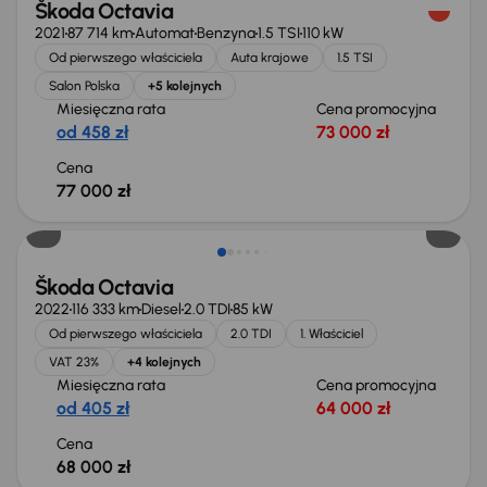
Škoda Octavia
2021
87 714 km
Automat
Benzyna
1.5 TSI
110 kW
Od pierwszego właściciela
Auta krajowe
1.5 TSI
Salon Polska
+5 kolejnych
Miesięczna rata
Cena promocyjna
od 458 zł
73 000 zł
Cena
77 000 zł
Możliwość odliczenia VAT
Škoda Octavia
2022
116 333 km
Diesel
2.0 TDI
85 kW
Od pierwszego właściciela
2.0 TDI
1. Właściciel
VAT 23%
+4 kolejnych
Miesięczna rata
Cena promocyjna
od 405 zł
64 000 zł
Cena
68 000 zł
Taniej o 1 000 zł