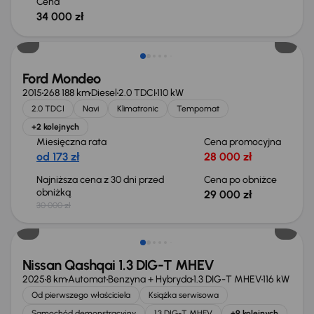
Cena
34 000 zł
Taniej o 1 000 zł
Ford Mondeo
2015
268 188 km
Diesel
2.0 TDCI
110 kW
2.0 TDCI
Navi
Klimatronic
Tempomat
+2 kolejnych
Miesięczna rata
Cena promocyjna
od 173 zł
28 000 zł
Najniższa cena z 30 dni przed
Cena po obniżce
obniżką
29 000 zł
30 000 zł
Od nowego taniej o 36 775 zł
Nissan Qashqai 1.3 DIG-T MHEV
2025
8 km
Automat
Benzyna + Hybryda
1.3 DIG-T MHEV
116 kW
Od pierwszego właściciela
Książka serwisowa
Samochód demonstracyjny
1.3 DIG-T MHEV
+9 kolejnych