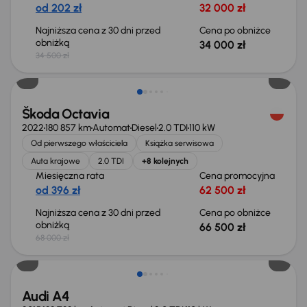
od 202 zł
32 000 zł
Najniższa cena z 30 dni przed
Cena po obniżce
obniżką
34 000 zł
34 500 zł
Świeżo skupione
Škoda Octavia
2022
180 857 km
Automat
Diesel
2.0 TDI
110 kW
Od pierwszego właściciela
Książka serwisowa
Auta krajowe
2.0 TDI
+8 kolejnych
Miesięczna rata
Cena promocyjna
od 396 zł
62 500 zł
Najniższa cena z 30 dni przed
Cena po obniżce
obniżką
66 500 zł
68 000 zł
Audi A4