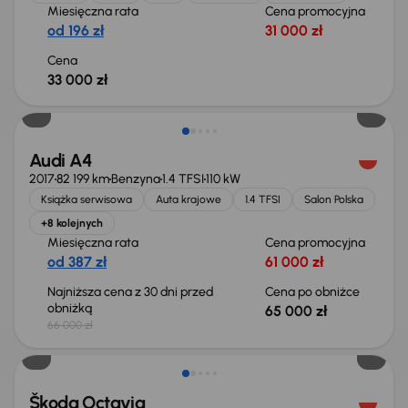
Miesięczna rata
Cena promocyjna
od 196 zł
31 000 zł
Cena
33 000 zł
Taniej o 1 000 zł
Audi A4
2017
82 199 km
Benzyna
1.4 TFSI
110 kW
Książka serwisowa
Auta krajowe
1.4 TFSI
Salon Polska
+8 kolejnych
Miesięczna rata
Cena promocyjna
od 387 zł
61 000 zł
Najniższa cena z 30 dni przed
Cena po obniżce
obniżką
65 000 zł
66 000 zł
Świeżo skupione
Škoda Octavia