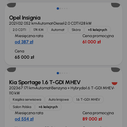
Opel Insignia
2021
132 052 km
Automat
Diesel
2.0 CDTI
128 kW
2.0 CDTI
174 KM
Automat
Skóra
+5 kolejnych
Miesięczna rata
Cena promocyjna
od 387 zł
61 000 zł
Cena
65 000 zł
Taniej o 1 000 zł
Kia Sportage 1.6 T-GDI MHEV
2023
67 171 km
Automat
Benzyna + Hybryda
1.6 T-GDI MHEV
110 kW
Książka serwisowa
Auta krajowe
1.6 T-GDI MHEV
Salon Polska
+6 kolejnych
Miesięczna rata
Cena promocyjna
od 554 zł
89 000 zł