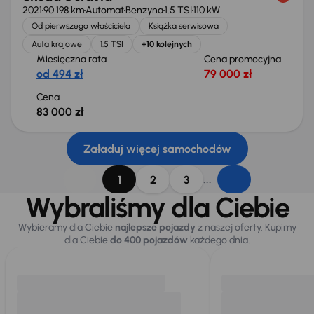
2021
90 198 km
Automat
Benzyna
1.5 TSI
110 kW
Od pierwszego właściciela
Książka serwisowa
Auta krajowe
1.5 TSI
+10 kolejnych
Miesięczna rata
Cena promocyjna
od 494 zł
79 000 zł
Cena
83 000 zł
Załaduj więcej samochodów
...
1
2
3
Wybraliśmy dla Ciebie
Wybieramy dla Ciebie
najlepsze pojazdy
z naszej oferty. Kupimy
dla Ciebie
do 400 pojazdów
każdego dnia.