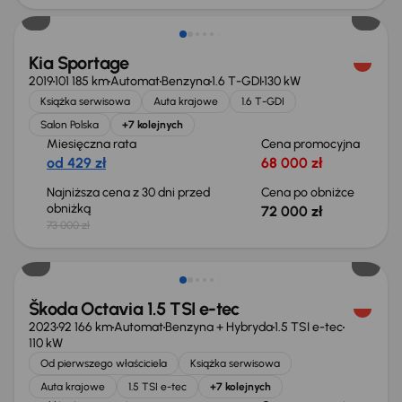
Kia Sportage
2019
101 185 km
Automat
Benzyna
1.6 T-GDI
130 kW
Książka serwisowa
Auta krajowe
1.6 T-GDI
Salon Polska
+7 kolejnych
Miesięczna rata
Cena promocyjna
od 429 zł
68 000 zł
Najniższa cena z 30 dni przed
Cena po obniżce
obniżką
72 000 zł
73 000 zł
Możliwość odliczenia VAT
Škoda Octavia 1.5 TSI e-tec
2023
92 166 km
Automat
Benzyna + Hybryda
1.5 TSI e-tec
110 kW
Od pierwszego właściciela
Książka serwisowa
Auta krajowe
1.5 TSI e-tec
+7 kolejnych