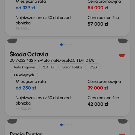
Miesięczna rata
Cena promocyjna
od 339 zł
54 000 zł
Najniższa cena z 30 dni przed
Cena po obniżce
obniżką
57 000 zł
58 500 zł
Taniej o 2 500 zł
Škoda Octavia
2017
232 432 km
Automat
Diesel
2.0 TDI
110 kW
Auta krajowe
2.0 TDI
Salon Polska
DSG
+4 kolejnych
Miesięczna rata
Cena promocyjna
od 250 zł
39 000 zł
Najniższa cena z 30 dni przed
Cena po obniżce
obniżką
42 000 zł
44 500 zł
Taniej o 700 zł
Dacia Duster