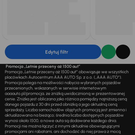
Edytuj filtr
Promocja „Letnie przeceny aż 1500 aut”
Promocja „Letnie przeceny aż 1500 aut” obowiązuje we wszystkich
placówkach Autocentrum AAA AUTO Sp. z o.o. („AAA AUTO”).
Promocja polega na możliwości nabycia wybranych pojazdów
przecenionych, wskazanych w serwisie internetowym
aaaauto.pl/promocja, ze zniżką uwidocznioną w prezentowanej
cenie. Zniżka jest obliczana jako różnica pomiędzy najniższą ceną
danego pojazdu z 30 dni przed obniżką a jego aktualną ceną
sprzedaży. Liczba samochodów objętych promocją jest zmienna i
aktualizowana na bieżąco; średnia liczba dostępnych pojazdów
wynosi około 1500, a nowe auta są dodawane każdego dnia.
Promocji nie można łączyć z innymi aktualnie obowiązującymi
promocjami ani rabatami, ani dochodzić do niej prawa z mocą