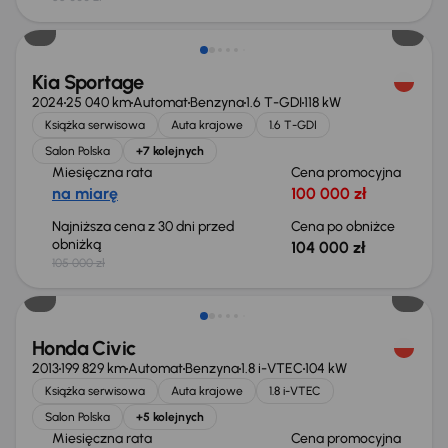
Taniej o 1 000 zł
Kia Sportage
2024
25 040 km
Automat
Benzyna
1.6 T-GDI
118 kW
Książka serwisowa
Auta krajowe
1.6 T-GDI
Salon Polska
+7 kolejnych
Miesięczna rata
Cena promocyjna
na miarę
100 000 zł
Najniższa cena z 30 dni przed
Cena po obniżce
obniżką
104 000 zł
105 000 zł
Taniej o 500 zł
Honda Civic
2013
199 829 km
Automat
Benzyna
1.8 i-VTEC
104 kW
Książka serwisowa
Auta krajowe
1.8 i-VTEC
Salon Polska
+5 kolejnych
Miesięczna rata
Cena promocyjna