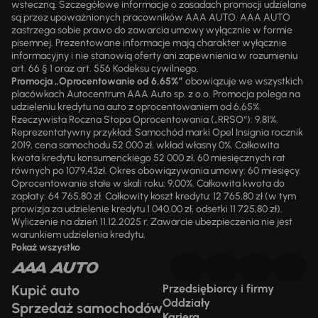
wsteczną. Szczegółowe informacje o zasadach promocji udzielane
są przez upoważnionych pracowników AAA AUTO. AAA AUTO
zastrzega sobie prawo do zawarcia umowy wyłącznie w formie
pisemnej. Prezentowane informacje mają charakter wyłącznie
informacyjny i nie stanowią oferty ani zapewnienia w rozumieniu
art. 66 § 1 oraz art. 556 Kodeksu cywilnego.
Promocja „Oprocentowanie od 6,65%”
obowiązuje we wszystkich
placówkach Autocentrum AAA Auto sp. z o.o. Promocja polega na
udzieleniu kredytu na auto z oprocentowaniem od 6,65%.
Rzeczywista Roczna Stopa Oprocentowania („RRSO“): 9,81%.
Reprezentatywny przykład: Samochód marki Opel Insignia rocznik
2019, cena samochodu 52 000 zł, wkład własny 0%. Całkowita
kwota kredytu konsumenckiego 52 000 zł, 60 miesięcznych rat
równych po 1079,43zł. Okres obowiązywania umowy: 60 miesięcy.
Oprocentowanie stałe w skali roku: 9,00%. Całkowita kwota do
zapłaty: 64 765,80 zł. Całkowity koszt kredytu: 12 765,80 zł (w tym
prowizja za udzielenie kredytu 1 040,00 zł, odsetki 11 725,80 zł).
Wyliczenie na dzień 11.12.2025 r. Zawarcie ubezpieczenia nie jest
warunkiem udzielenia kredytu.
Pokaż wszystko
Kupić auto
Przedsiębiorcy i firmy
Oddziały
Sprzedaż samochodów
Kariera