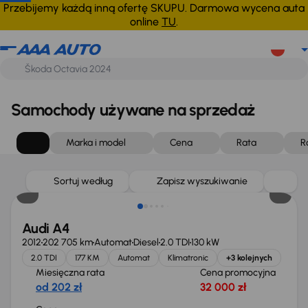
Przebijemy każdą inną ofertę SKUPU. Darmowa wycena auta
online
TU
.
Samochody używane na sprzedaż
Marka i model
Cena
Rata
R
Sortuj według
Zapisz wyszukiwanie
Audi A4
2012
202 705 km
Automat
Diesel
2.0 TDI
130 kW
2.0 TDI
177 KM
Automat
Klimatronic
+3 kolejnych
Miesięczna rata
Cena promocyjna
od 202 zł
32 000 zł