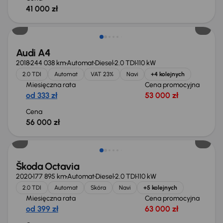
41 000 zł
Możliwość odliczenia VAT
Audi A4
2018
244 038 km
Automat
Diesel
2.0 TDI
110 kW
2.0 TDI
Automat
VAT 23%
Navi
+4 kolejnych
Miesięczna rata
Cena promocyjna
od 333 zł
53 000 zł
Cena
56 000 zł
Škoda Octavia
2020
177 895 km
Automat
Diesel
2.0 TDI
110 kW
2.0 TDI
Automat
Skóra
Navi
+5 kolejnych
Miesięczna rata
Cena promocyjna
od 399 zł
63 000 zł