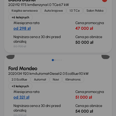
2021
92 975 km
Benzyna
1.0 TCe
67 kW
Książka serwisowa
Auta krajowe
1.0 TCe
Salon Polska
+6 kolejnych
Miesięczna rata
Cena promocyjna
od 298 zł
47 000 zł
Najniższa cena z 30 dni przed
Cena po obniżce
obniżką
50 000 zł
50 700 zł
Taniej o 1 000 zł
Ford Mondeo
2020
134 920 km
Automat
Diesel
2.0 EcoBlue
110 kW
2.0 EcoBlue
Automat
Navi
Klimatronic
+3 kolejnych
Miesięczna rata
Cena promocyjna
od 321 zł
51 000 zł
Najniższa cena z 30 dni przed
Cena po obniżce
obniżką
54 000 zł
55 000 zł