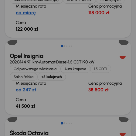
Miesięczna rata
Cena promocyjna
na miarę
118 000 zł
Cena
122 000 zł
Możliwość odliczenia VAT
Opel Insignia
2020
144 911 km
Automat
Diesel
1.5 CDTI
90 kW
Od pierwszego właściciela
Auta krajowe
1.5 CDTI
Salon Polska
+8 kolejnych
Miesięczna rata
Cena promocyjna
od 247 zł
38 500 zł
Cena
41 500 zł
Škoda Octavia