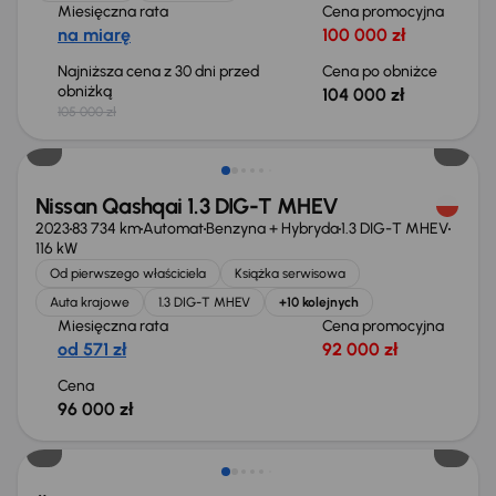
Miesięczna rata
Cena promocyjna
na miarę
100 000 zł
Najniższa cena z 30 dni przed
Cena po obniżce
obniżką
104 000 zł
105 000 zł
Możliwość odliczenia VAT
Nissan Qashqai 1.3 DIG-T MHEV
2023
83 734 km
Automat
Benzyna + Hybryda
1.3 DIG-T MHEV
116 kW
Od pierwszego właściciela
Książka serwisowa
Auta krajowe
1.3 DIG-T MHEV
+10 kolejnych
Miesięczna rata
Cena promocyjna
od 571 zł
92 000 zł
Cena
96 000 zł
Możliwość odliczenia VAT