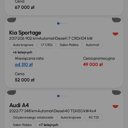
Cena
67 000 zł
Kia Sportage
2017
206 902 km
Automat
Diesel
1.7 CRDi
104 kW
Auta krajowe
1.7 CRDi
Salon Polska
Automat
+6 kolejnych
Miesięczna rata
Cena promocyjna
od 310 zł
49 000 zł
Cena
52 000 zł
Taniej o 1 000 zł
Audi A4
2022
77 348 km
Automat
Diesel
40 TDI
150 kW
4x4
Od pierwszego właściciela
Auta krajowe
40 TDI
Salon Polska
+7 kolejnych