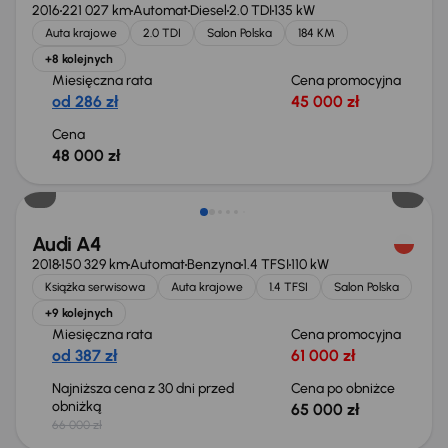
2016
221 027 km
Automat
Diesel
2.0 TDI
135 kW
Auta krajowe
2.0 TDI
Salon Polska
184 KM
+8 kolejnych
Miesięczna rata
Cena promocyjna
od 286 zł
45 000 zł
Cena
48 000 zł
Taniej o 1 000 zł
Audi A4
2018
150 329 km
Automat
Benzyna
1.4 TFSI
110 kW
Książka serwisowa
Auta krajowe
1.4 TFSI
Salon Polska
+9 kolejnych
Miesięczna rata
Cena promocyjna
od 387 zł
61 000 zł
Najniższa cena z 30 dni przed
Cena po obniżce
obniżką
65 000 zł
66 000 zł