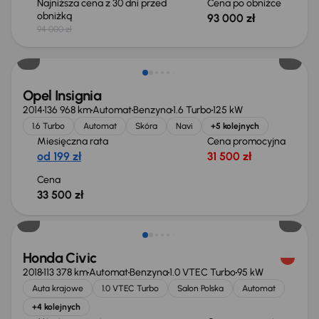
Najniższa cena z 30 dni przed
Cena po obniżce
obniżką
93 000 zł
94 000 zł
Opel Insignia
2014
136 968 km
Automat
Benzyna
1.6 Turbo
125 kW
1.6 Turbo
Automat
Skóra
Navi
+5 kolejnych
Miesięczna rata
Cena promocyjna
od 199 zł
31 500 zł
Cena
33 500 zł
Taniej o 1 500 zł
Honda Civic
2018
113 378 km
Automat
Benzyna
1.0 VTEC Turbo
95 kW
Auta krajowe
1.0 VTEC Turbo
Salon Polska
Automat
+4 kolejnych