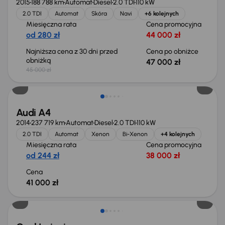
2015
188 788 km
Automat
Diesel
2.0 TDI
110 kW
2.0 TDI
Automat
Skóra
Navi
+6 kolejnych
Miesięczna rata
Cena promocyjna
od 280 zł
44 000 zł
Najniższa cena z 30 dni przed
Cena po obniżce
obniżką
47 000 zł
45 000 zł
Audi A4
2014
237 719 km
Automat
Diesel
2.0 TDI
110 kW
2.0 TDI
Automat
Xenon
Bi-Xenon
+4 kolejnych
Miesięczna rata
Cena promocyjna
od 244 zł
38 000 zł
Cena
41 000 zł