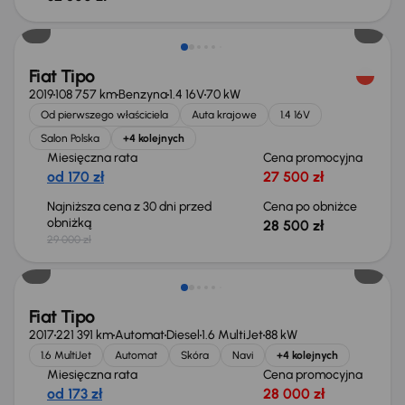
Świeżo skupione
Fiat Tipo
2019
108 757 km
Benzyna
1.4 16V
70 kW
Od pierwszego właściciela
Auta krajowe
1.4 16V
Salon Polska
+4 kolejnych
Miesięczna rata
Cena promocyjna
od 170 zł
27 500 zł
Najniższa cena z 30 dni przed
Cena po obniżce
obniżką
28 500 zł
29 000 zł
Świeżo skupione
Fiat Tipo
2017
221 391 km
Automat
Diesel
1.6 MultiJet
88 kW
1.6 MultiJet
Automat
Skóra
Navi
+4 kolejnych
Miesięczna rata
Cena promocyjna
od 173 zł
28 000 zł