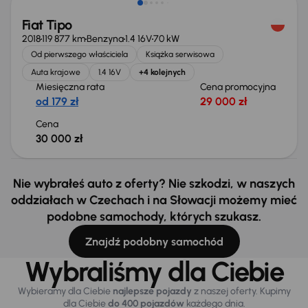
Fiat Tipo
2018
119 877 km
Benzyna
1.4 16V
70 kW
Od pierwszego właściciela
Książka serwisowa
Auta krajowe
1.4 16V
+4 kolejnych
Miesięczna rata
Cena promocyjna
od 179 zł
29 000 zł
Cena
30 000 zł
Nie wybrałeś auto z oferty? Nie szkodzi, w naszych
oddziałach w Czechach i na Słowacji możemy mieć
podobne samochody, których szukasz.
Znajdź podobny samochód
Wybraliśmy dla Ciebie
Wybieramy dla Ciebie
najlepsze pojazdy
z naszej oferty. Kupimy
dla Ciebie
do 400 pojazdów
każdego dnia.