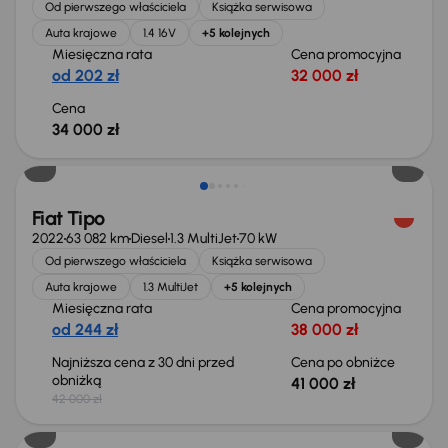
Od pierwszego właściciela
Książka serwisowa
Auta krajowe
1.4 16V
+5 kolejnych
Miesięczna rata
Cena promocyjna
od 202 zł
32 000 zł
Cena
34 000 zł
Świeżo skupione
Fiat Tipo
2022
63 082 km
Diesel
1.3 MultiJet
70 kW
Od pierwszego właściciela
Książka serwisowa
Auta krajowe
1.3 MultiJet
+5 kolejnych
Miesięczna rata
Cena promocyjna
od 244 zł
38 000 zł
Najniższa cena z 30 dni przed
Cena po obniżce
obniżką
41 000 zł
42 000 zł
Świeżo skupione