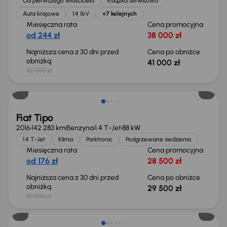
Od pierwszego właściciela
Książka serwisowa
Auta krajowe
1.4 16V
+7 kolejnych
Miesięczna rata
Cena promocyjna
od 244 zł
38 000 zł
Najniższa cena z 30 dni przed
Cena po obniżce
obniżką
41 000 zł
42 000 zł
Świeżo skupione
Fiat Tipo
2016
142 283 km
Benzyna
1.4 T-Jet
88 kW
1.4 T-Jet
Klima
Parktronic
Podgrzewane siedzienia
Miesięczna rata
Cena promocyjna
od 176 zł
28 500 zł
Najniższa cena z 30 dni przed
Cena po obniżce
obniżką
29 500 zł
30 000 zł
Świeżo skupione