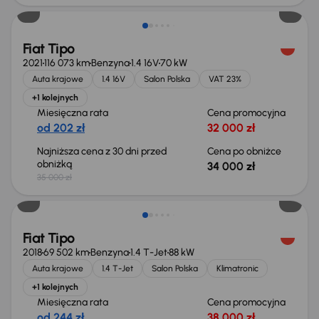
Fiat Tipo
2021
116 073 km
Benzyna
1.4 16V
70 kW
Auta krajowe
1.4 16V
Salon Polska
VAT 23%
+1 kolejnych
Miesięczna rata
Cena promocyjna
od 202 zł
32 000 zł
Najniższa cena z 30 dni przed
Cena po obniżce
obniżką
34 000 zł
35 000 zł
Świeżo skupione
Fiat Tipo
2018
69 502 km
Benzyna
1.4 T-Jet
88 kW
Auta krajowe
1.4 T-Jet
Salon Polska
Klimatronic
+1 kolejnych
Miesięczna rata
Cena promocyjna
od 244 zł
38 000 zł