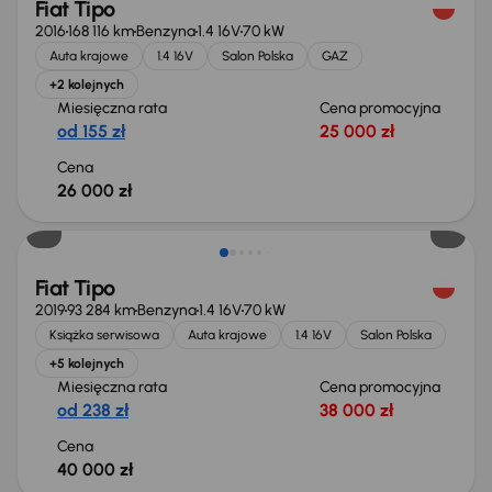
Fiat Tipo
2016
168 116 km
Benzyna
1.4 16V
70 kW
Auta krajowe
1.4 16V
Salon Polska
GAZ
+2 kolejnych
Miesięczna rata
Cena promocyjna
od 155 zł
25 000 zł
Cena
26 000 zł
Świeżo skupione
Fiat Tipo
2019
93 284 km
Benzyna
1.4 16V
70 kW
Książka serwisowa
Auta krajowe
1.4 16V
Salon Polska
+5 kolejnych
Miesięczna rata
Cena promocyjna
od 238 zł
38 000 zł
Cena
40 000 zł
Świeżo skupione