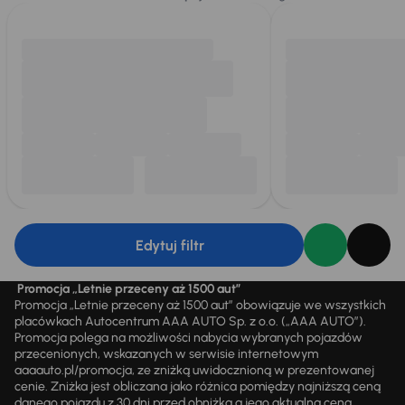
Edytuj filtr
Promocja „Letnie przeceny aż 1500 aut”
Promocja „Letnie przeceny aż 1500 aut” obowiązuje we wszystkich
placówkach Autocentrum AAA AUTO Sp. z o.o. („AAA AUTO”).
Promocja polega na możliwości nabycia wybranych pojazdów
przecenionych, wskazanych w serwisie internetowym
aaaauto.pl/promocja, ze zniżką uwidocznioną w prezentowanej
cenie. Zniżka jest obliczana jako różnica pomiędzy najniższą ceną
danego pojazdu z 30 dni przed obniżką a jego aktualną ceną