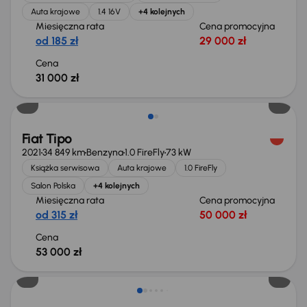
Auta krajowe
1.4 16V
+4 kolejnych
Miesięczna rata
Cena promocyjna
od 185 zł
29 000 zł
Cena
31 000 zł
Fiat Tipo
2021
34 849 km
Benzyna
1.0 FireFly
73 kW
Książka serwisowa
Auta krajowe
1.0 FireFly
Salon Polska
+4 kolejnych
Miesięczna rata
Cena promocyjna
od 315 zł
50 000 zł
Cena
53 000 zł
Świeżo skupione