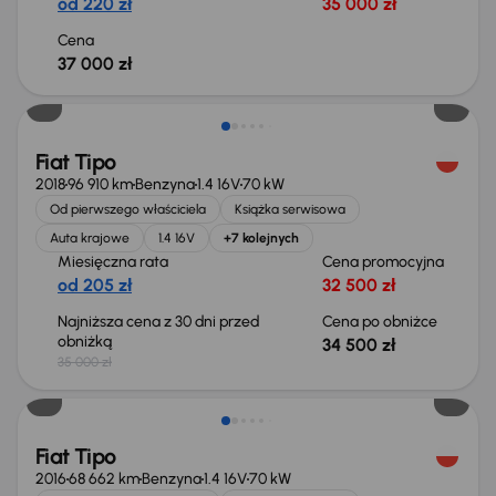
od 220 zł
35 000 zł
Cena
37 000 zł
Świeżo skupione
Fiat Tipo
2018
96 910 km
Benzyna
1.4 16V
70 kW
Od pierwszego właściciela
Książka serwisowa
Auta krajowe
1.4 16V
+7 kolejnych
Miesięczna rata
Cena promocyjna
od 205 zł
32 500 zł
Najniższa cena z 30 dni przed
Cena po obniżce
obniżką
34 500 zł
35 000 zł
Świeżo skupione
Fiat Tipo
2016
68 662 km
Benzyna
1.4 16V
70 kW