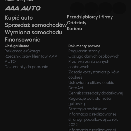
Kupić auto
Przedsiębiorcy i firmy
Oddziały
Sprzedaż samochodów
Kariera
Wymiana samochodu
Finansowanie
Obsługa klienta
Dokumenty prawne
Reklamacje/Skarga
Regulamin strony
Rzecznik praw klientów AAA
Obsługa danych osobowych
AUTO
Przetwarzanie danych
Dokumenty do pobrania
osobowych
Zasady korzystania z plików
cookies
Ustawienia plików cookie
DataAct
Cennik sprzedaży dodatkowej
Regulacje dot. płatności
gotówką
Strategia podatkowa
Informacja o realizowanej
strategii podatkowej za rok
2022
Informacja o realizowanej