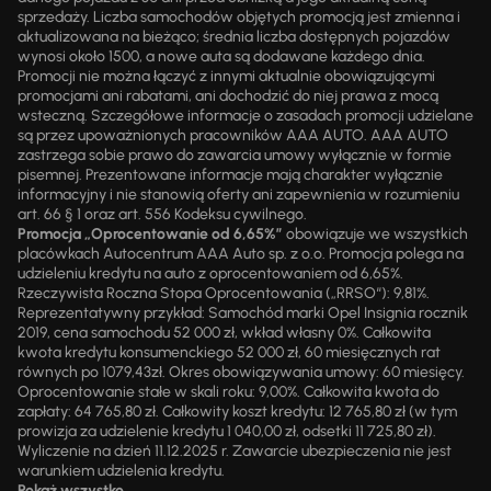
sprzedaży. Liczba samochodów objętych promocją jest zmienna i
aktualizowana na bieżąco; średnia liczba dostępnych pojazdów
wynosi około 1500, a nowe auta są dodawane każdego dnia.
Promocji nie można łączyć z innymi aktualnie obowiązującymi
promocjami ani rabatami, ani dochodzić do niej prawa z mocą
wsteczną. Szczegółowe informacje o zasadach promocji udzielane
są przez upoważnionych pracowników AAA AUTO. AAA AUTO
zastrzega sobie prawo do zawarcia umowy wyłącznie w formie
pisemnej. Prezentowane informacje mają charakter wyłącznie
informacyjny i nie stanowią oferty ani zapewnienia w rozumieniu
art. 66 § 1 oraz art. 556 Kodeksu cywilnego.
Promocja „Oprocentowanie od 6,65%”
obowiązuje we wszystkich
placówkach Autocentrum AAA Auto sp. z o.o. Promocja polega na
udzieleniu kredytu na auto z oprocentowaniem od 6,65%.
Rzeczywista Roczna Stopa Oprocentowania („RRSO“): 9,81%.
Reprezentatywny przykład: Samochód marki Opel Insignia rocznik
2019, cena samochodu 52 000 zł, wkład własny 0%. Całkowita
kwota kredytu konsumenckiego 52 000 zł, 60 miesięcznych rat
równych po 1079,43zł. Okres obowiązywania umowy: 60 miesięcy.
Oprocentowanie stałe w skali roku: 9,00%. Całkowita kwota do
zapłaty: 64 765,80 zł. Całkowity koszt kredytu: 12 765,80 zł (w tym
prowizja za udzielenie kredytu 1 040,00 zł, odsetki 11 725,80 zł).
Wyliczenie na dzień 11.12.2025 r. Zawarcie ubezpieczenia nie jest
warunkiem udzielenia kredytu.
Pokaż wszystko