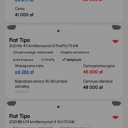
Cena
41 000 zł
Świeżo skupione
Fiat Tipo
2021
46 411 km
Benzyna
1.0 FireFly
73 kW
Od pierwszego właściciela
Książka serwisowa
Auta krajowe
1.0 FireFly
+7 kolejnych
Miesięczna rata
Cena promocyjna
od 286 zł
45 000 zł
Najniższa cena z 30 dni przed
Cena po obniżce
obniżką
48 000 zł
48 800 zł
Świeżo skupione
Fiat Tipo
2021
88 674 km
Benzyna
1.4 16V
70 kW