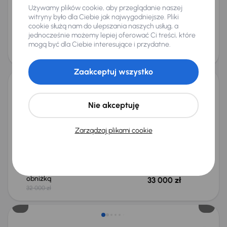
+2 kolejnych
Używamy plików cookie, aby przeglądanie naszej
Miesięczna rata
Cena promocyjna
witryny było dla Ciebie jak najwygodniejsze. Pliki
od 196 zł
31 000 zł
cookie służą nam do ulepszania naszych usług, a
jednocześnie możemy lepiej oferować Ci treści, które
Cena
mogą być dla Ciebie interesujące i przydatne.
33 000 zł
Świeżo skupione
Zaakceptuj wszystko
Fiat Tipo
Nie akceptuję
2020
106 391 km
Benzyna
1.4 16V
70 kW
Książka serwisowa
Auta krajowe
1.4 16V
Salon Polska
Zarządzaj plikami cookie
+2 kolejnych
Miesięczna rata
Cena promocyjna
od 196 zł
31 000 zł
Najniższa cena z 30 dni przed
Cena po obniżce
obniżką
33 000 zł
32 000 zł
Świeżo skupione