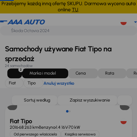
Fiat
Tipo
Anuluj wszystko
Przebijemy każdą inną ofertę SKUPU. Darmowa wycena auta
online
TU
.
Samochody używane Fiat Tipo na
sprzedaż
24 samochodów
2
Marka i model
Cena
Rata
R
Fiat
Tipo
Anuluj wszystko
Sortuj według
Zapisz wyszukiwanie
Fiat Tipo
2016
68 263 km
Benzyna
1.4 16V
70 kW
Od pierwszego właściciela
Książka serwisowa