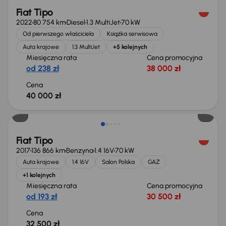
Fiat Tipo
2022
80 754 km
Diesel
1.3 MultiJet
70 kW
Od pierwszego właściciela
Książka serwisowa
Auta krajowe
1.3 MultiJet
+5 kolejnych
Miesięczna rata
Cena promocyjna
od 238 zł
38 000 zł
Cena
40 000 zł
Świeżo skupione
Fiat Tipo
2017
136 866 km
Benzyna
1.4 16V
70 kW
Auta krajowe
1.4 16V
Salon Polska
GAZ
+1 kolejnych
Miesięczna rata
Cena promocyjna
od 193 zł
30 500 zł
Cena
32 500 zł