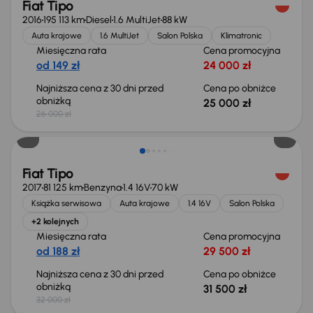
Fiat Tipo
2016
195 113 km
Diesel
1.6 MultiJet
88 kW
Auta krajowe
1.6 MultiJet
Salon Polska
Klimatronic
Miesięczna rata
Cena promocyjna
od 149 zł
24 000 zł
Najniższa cena z 30 dni przed
Cena po obniżce
obniżką
25 000 zł
26 000 zł
Świeżo skupione
Fiat Tipo
2017
81 125 km
Benzyna
1.4 16V
70 kW
Książka serwisowa
Auta krajowe
1.4 16V
Salon Polska
+2 kolejnych
Miesięczna rata
Cena promocyjna
od 188 zł
29 500 zł
Najniższa cena z 30 dni przed
Cena po obniżce
obniżką
31 500 zł
32 000 zł
Świeżo skupione