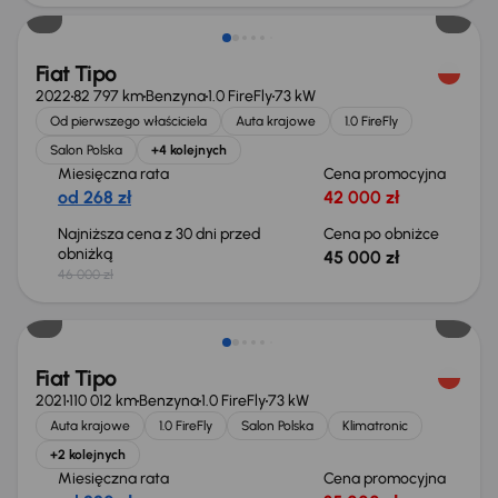
Fiat Tipo
2022
82 797 km
Benzyna
1.0 FireFly
73 kW
Od pierwszego właściciela
Auta krajowe
1.0 FireFly
Salon Polska
+4 kolejnych
Miesięczna rata
Cena promocyjna
od 268 zł
42 000 zł
Najniższa cena z 30 dni przed
Cena po obniżce
obniżką
45 000 zł
46 000 zł
Świeżo skupione
Fiat Tipo
2021
110 012 km
Benzyna
1.0 FireFly
73 kW
Auta krajowe
1.0 FireFly
Salon Polska
Klimatronic
+2 kolejnych
Miesięczna rata
Cena promocyjna