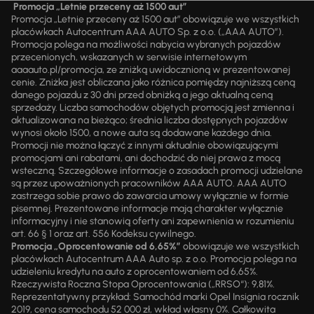
Promocja „Letnie przeceny aż 1500 aut”
Promocja „Letnie przeceny aż 1500 aut” obowiązuje we wszystkich
placówkach Autocentrum AAA AUTO Sp. z o.o. („AAA AUTO”).
Promocja polega na możliwości nabycia wybranych pojazdów
przecenionych, wskazanych w serwisie internetowym
aaaauto.pl/promocja, ze zniżką uwidocznioną w prezentowanej
cenie. Zniżka jest obliczana jako różnica pomiędzy najniższą ceną
danego pojazdu z 30 dni przed obniżką a jego aktualną ceną
sprzedaży. Liczba samochodów objętych promocją jest zmienna i
aktualizowana na bieżąco; średnia liczba dostępnych pojazdów
wynosi około 1500, a nowe auta są dodawane każdego dnia.
Promocji nie można łączyć z innymi aktualnie obowiązującymi
promocjami ani rabatami, ani dochodzić do niej prawa z mocą
wsteczną. Szczegółowe informacje o zasadach promocji udzielane
są przez upoważnionych pracowników AAA AUTO. AAA AUTO
zastrzega sobie prawo do zawarcia umowy wyłącznie w formie
pisemnej. Prezentowane informacje mają charakter wyłącznie
informacyjny i nie stanowią oferty ani zapewnienia w rozumieniu
art. 66 § 1 oraz art. 556 Kodeksu cywilnego.
Promocja „Oprocentowanie od 6,65%”
obowiązuje we wszystkich
placówkach Autocentrum AAA Auto sp. z o.o. Promocja polega na
udzieleniu kredytu na auto z oprocentowaniem od 6,65%.
Rzeczywista Roczna Stopa Oprocentowania („RRSO“): 9,81%.
Reprezentatywny przykład: Samochód marki Opel Insignia rocznik
2019, cena samochodu 52 000 zł, wkład własny 0%. Całkowita