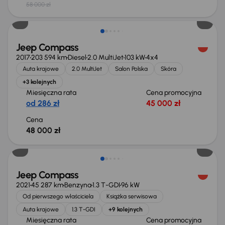
58 000 zł
Jeep Compass
2017
203 594 km
Diesel
2.0 MultiJet
103 kW
4x4
Auta krajowe
2.0 MultiJet
Salon Polska
Skóra
+3 kolejnych
Miesięczna rata
Cena promocyjna
od 286 zł
45 000 zł
Cena
48 000 zł
Jeep Compass
2021
45 287 km
Benzyna
1.3 T-GDI
96 kW
Od pierwszego właściciela
Książka serwisowa
Auta krajowe
1.3 T-GDI
+9 kolejnych
Miesięczna rata
Cena promocyjna