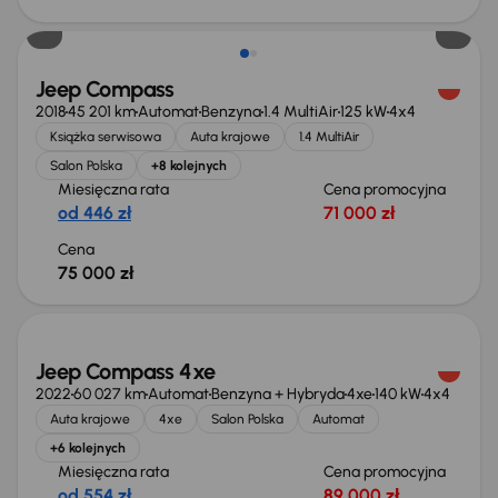
Jeep Compass
2018
45 201 km
Automat
Benzyna
1.4 MultiAir
125 kW
4x4
Książka serwisowa
Auta krajowe
1.4 MultiAir
Salon Polska
+8 kolejnych
Miesięczna rata
Cena promocyjna
od 446 zł
71 000 zł
Cena
75 000 zł
Możliwość odliczenia VAT
Jeep Compass 4xe
2022
60 027 km
Automat
Benzyna + Hybryda
4xe
140 kW
4x4
Auta krajowe
4xe
Salon Polska
Automat
+6 kolejnych
Miesięczna rata
Cena promocyjna
od 554 zł
89 000 zł