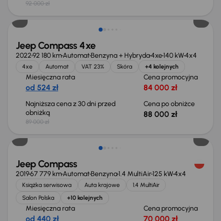
92 000 zł
Taniej o 1 000 zł
Jeep Compass 4xe
2022
92 180 km
Automat
Benzyna + Hybryda
4xe
140 kW
4x4
4xe
Automat
VAT 23%
Skóra
+4 kolejnych
Miesięczna rata
Cena promocyjna
od 524 zł
84 000 zł
Najniższa cena z 30 dni przed
Cena po obniżce
obniżką
88 000 zł
89 000 zł
Jeep Compass
2019
67 779 km
Automat
Benzyna
1.4 MultiAir
125 kW
4x4
Książka serwisowa
Auta krajowe
1.4 MultiAir
Salon Polska
+10 kolejnych
Miesięczna rata
Cena promocyjna
od 440 zł
70 000 zł