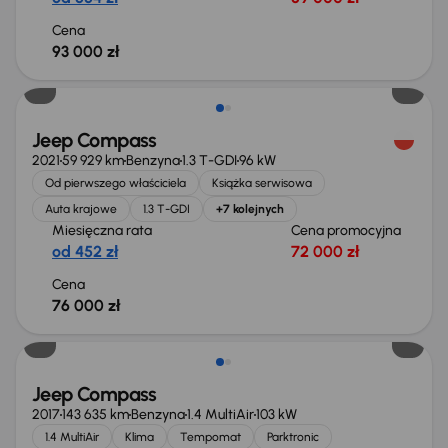
Cena
93 000 zł
Jeep Compass
2021
59 929 km
Benzyna
1.3 T-GDI
96 kW
Od pierwszego właściciela
Książka serwisowa
Auta krajowe
1.3 T-GDI
+7 kolejnych
Miesięczna rata
Cena promocyjna
od 452 zł
72 000 zł
Cena
76 000 zł
Jeep Compass
2017
143 635 km
Benzyna
1.4 MultiAir
103 kW
1.4 MultiAir
Klima
Tempomat
Parktronic