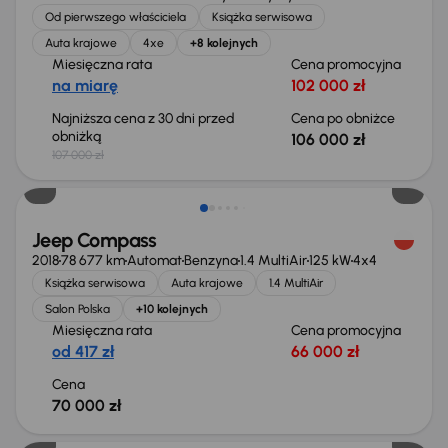
Od pierwszego właściciela
Książka serwisowa
Auta krajowe
4xe
+8 kolejnych
Miesięczna rata
Cena promocyjna
na miarę
102 000 zł
Najniższa cena z 30 dni przed
Cena po obniżce
obniżką
106 000 zł
107 000 zł
Jeep Compass
2018
78 677 km
Automat
Benzyna
1.4 MultiAir
125 kW
4x4
Książka serwisowa
Auta krajowe
1.4 MultiAir
Salon Polska
+10 kolejnych
Miesięczna rata
Cena promocyjna
od 417 zł
66 000 zł
Cena
70 000 zł