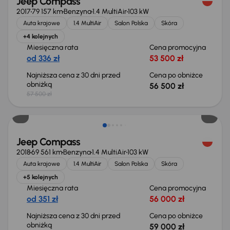
Jeep Compass
2017
79 157 km
Benzyna
1.4 MultiAir
103 kW
Auta krajowe
1.4 MultiAir
Salon Polska
Skóra
+4 kolejnych
Miesięczna rata
Cena promocyjna
od 336 zł
53 500 zł
Najniższa cena z 30 dni przed
Cena po obniżce
obniżką
56 500 zł
57 500 zł
Jeep Compass
2018
69 561 km
Benzyna
1.4 MultiAir
103 kW
Auta krajowe
1.4 MultiAir
Salon Polska
Skóra
+5 kolejnych
Miesięczna rata
Cena promocyjna
od 351 zł
56 000 zł
Najniższa cena z 30 dni przed
Cena po obniżce
obniżką
59 000 zł