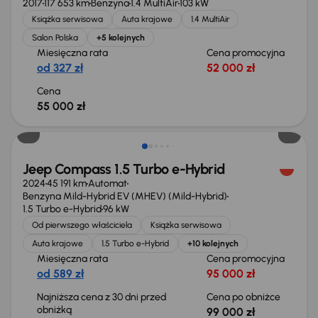
2017
117 653 km
Benzyna
1.4 MultiAir
103 kW
Książka serwisowa
Auta krajowe
1.4 MultiAir
Salon Polska
+5 kolejnych
Miesięczna rata
Cena promocyjna
od 327 zł
52 000 zł
Cena
55 000 zł
Taniej o 4 000 zł
Jeep Compass 1.5 Turbo e-Hybrid
2024
45 191 km
Automat
Benzyna Mild-Hybrid EV (MHEV) (Mild-Hybrid)
1.5 Turbo e-Hybrid
96 kW
Od pierwszego właściciela
Książka serwisowa
Auta krajowe
1.5 Turbo e-Hybrid
+10 kolejnych
Miesięczna rata
Cena promocyjna
od 589 zł
95 000 zł
Najniższa cena z 30 dni przed
Cena po obniżce
obniżką
99 000 zł