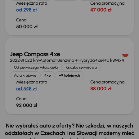
Miesięczna rata
Cena promocyjna
od 298 zł
47 000 zł
Cena
50 000 zł
Świeżo skupione
Jeep Compass 4xe
2022
81 022 km
Automat
Benzyna + Hybryda
4xe
140 kW
4x4
Od pierwszego właściciela
Książka serwisowa
Auta krajowe
4xe
+9 kolejnych
Miesięczna rata
Cena promocyjna
od 548 zł
88 000 zł
Cena
92 000 zł
Nie wybrałeś auto z oferty? Nie szkodzi, w naszych
oddziałach w Czechach i na Słowacji możemy mieć