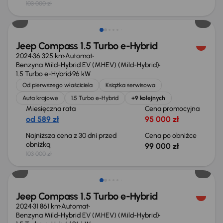
103 000 zł
Taniej o 4 000 zł
Jeep Compass 1.5 Turbo e-Hybrid
2024
36 325 km
Automat
Benzyna Mild-Hybrid EV (MHEV) (Mild-Hybrid)
1.5 Turbo e-Hybrid
96 kW
Od pierwszego właściciela
Książka serwisowa
Auta krajowe
1.5 Turbo e-Hybrid
+9 kolejnych
Miesięczna rata
Cena promocyjna
od 589 zł
95 000 zł
Najniższa cena z 30 dni przed
Cena po obniżce
obniżką
99 000 zł
103 000 zł
Taniej o 1 000 zł
Jeep Compass 1.5 Turbo e-Hybrid
2024
31 861 km
Automat
Benzyna Mild-Hybrid EV (MHEV) (Mild-Hybrid)