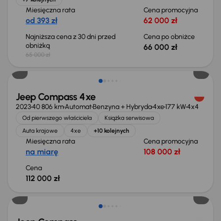
Miesięczna rata
Cena promocyjna
od 393 zł
62 000 zł
Najniższa cena z 30 dni przed
Cena po obniżce
obniżką
66 000 zł
65 000 zł
Możliwość odliczenia VAT
Jeep Compass 4xe
2023
40 806 km
Automat
Benzyna + Hybryda
4xe
177 kW
4x4
Od pierwszego właściciela
Książka serwisowa
Auta krajowe
4xe
+10 kolejnych
Miesięczna rata
Cena promocyjna
na miarę
108 000 zł
Cena
112 000 zł
Taniej o 1 000 zł