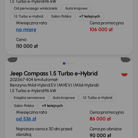
1.5 Turbo e-Hybrid
96 kW
Od pierwszego właściciela
Auta krajowe
1.5 Turbo e-Hybrid
Salon Polska
+7 kolejnych
Miesięczna rata
Cena promocyjna
na miarę
106 000 zł
Cena
110 000 zł
Taniej o 2 000 zł
Jeep Compass 1.5 Turbo e-Hybrid
2023
67 404 km
Automat
Benzyna Mild-Hybrid EV (MHEV) (Mild-Hybrid)
1.5 Turbo e-Hybrid
96 kW
Książka serwisowa
Auta krajowe
1.5 Turbo e-Hybrid
Salon Polska
+9 kolejnych
Miesięczna rata
Cena promocyjna
od 536 zł
86 000 zł
Najniższa cena z 30 dni przed
Cena po obniżce
obniżką
90 000 zł