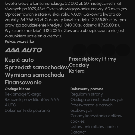
kwota kredytu konsumenckiego 52 000 zł, 60 miesięcznych rat
równych po 1079,43zł. Okres obowiązywania umowy: 60 miesięcy.
Oprocentowanie stałe w skali roku: 9,00%. Całkowita kwota do
zapłaty: 64 765,80 zł. Całkowity koszt kredytu: 12 765,80 zł (w tym
prowizja za udzielenie kredytu 1 040,00 zł, odsetki 11 725,80 zł).
Wyliczenie na dzień 11.12.2025 r. Zawarcie ubezpieczenia nie jest
warunkiem udzielenia kredytu.
Pokaż wszystko
Kupić auto
Przedsiębiorcy i firmy
Oddziały
Sprzedaż samochodów
Kariera
Wymiana samochodu
Finansowanie
Obsługa klienta
Dokumenty prawne
Reklamacje/Skarga
Regulamin strony
Rzecznik praw klientów AAA
Obsługa danych osobowych
AUTO
Przetwarzanie danych
Dokumenty do pobrania
osobowych
Zasady korzystania z plików
cookies
Ustawienia plików cookie
DataAct