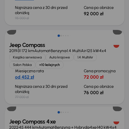
Najniższa cena z 30 dni przed
Cena po obniżce
obniżką
92 000 zł
95 000 zł
Taniej o 1 000 zł
Jeep Compass
2019
31 172 km
Automat
Benzyna
1.4 MultiAir
125 kW
4x4
Książka serwisowa
Auta krajowe
1.4 MultiAir
Salon Polska
+10 kolejnych
Miesięczna rata
Cena promocyjna
od 452 zł
72 000 zł
Najniższa cena z 30 dni przed
Cena po obniżce
obniżką
76 000 zł
77 000 zł
Taniej o 1 000 zł
Jeep Compass 4xe
2022
45 444 km
Automat
Benzyna + Hybryda
4xe
140 kW
4x4