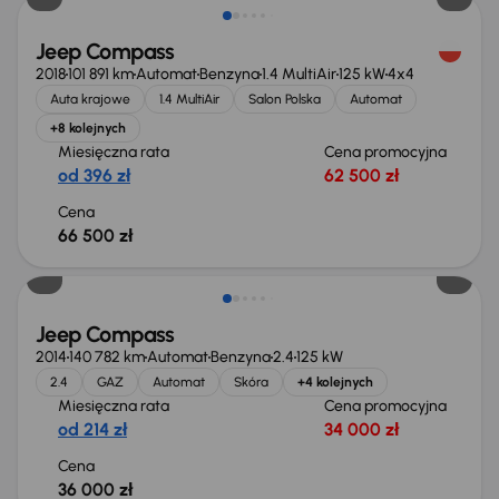
Jeep Compass
2018
101 891 km
Automat
Benzyna
1.4 MultiAir
125 kW
4x4
Auta krajowe
1.4 MultiAir
Salon Polska
Automat
+8 kolejnych
Miesięczna rata
Cena promocyjna
od 396 zł
62 500 zł
Cena
66 500 zł
Świeżo skupione
Jeep Compass
2014
140 782 km
Automat
Benzyna
2.4
125 kW
2.4
GAZ
Automat
Skóra
+4 kolejnych
Miesięczna rata
Cena promocyjna
od 214 zł
34 000 zł
Cena
36 000 zł