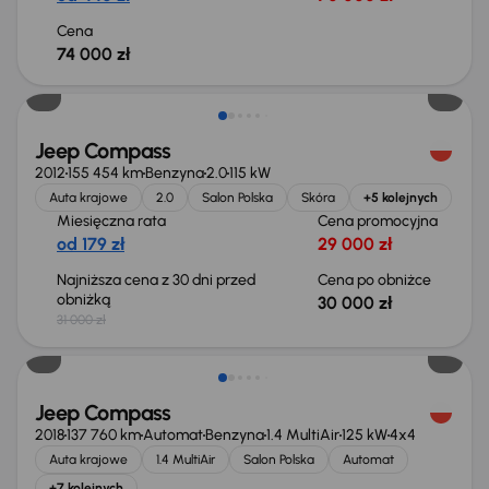
Cena
74 000 zł
Taniej o 1 000 zł
Jeep Compass
2012
155 454 km
Benzyna
2.0
115 kW
Auta krajowe
2.0
Salon Polska
Skóra
+5 kolejnych
Miesięczna rata
Cena promocyjna
od 179 zł
29 000 zł
Najniższa cena z 30 dni przed
Cena po obniżce
obniżką
30 000 zł
31 000 zł
Jeep Compass
2018
137 760 km
Automat
Benzyna
1.4 MultiAir
125 kW
4x4
Auta krajowe
1.4 MultiAir
Salon Polska
Automat
+7 kolejnych