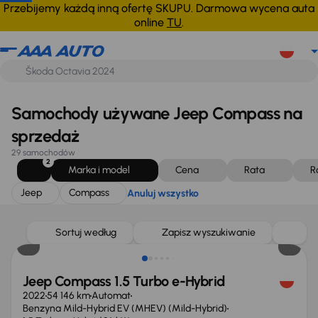
Jeep
Compass
Anuluj wszystko
Przebijemy każdą inną ofertę SKUPU. Darmowa wycena auta
online
TU
.
Samochody używane Jeep Compass na
sprzedaż
29 samochodów
2
Marka i model
Cena
Rata
R
Jeep
Compass
Anuluj wszystko
Możliwość odliczenia VAT
Sortuj według
Zapisz wyszukiwanie
Jeep Compass 1.5 Turbo e-Hybrid
2022
54 146 km
Automat
Benzyna Mild-Hybrid EV (MHEV) (Mild-Hybrid)