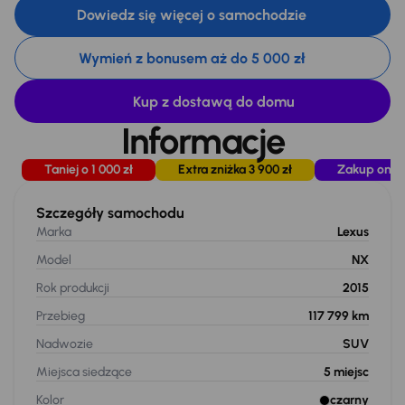
Dowiedz się więcej o samochodzie
Wymień z bonusem aż do 5 000 zł
Kup z dostawą do domu
Informacje
Taniej o 1 000 zł
Extra zniżka 3 900 zł
Zakup onli
Szczegóły samochodu
Marka
Lexus
Model
NX
Rok produkcji
2015
Przebieg
117 799 km
Nadwozie
SUV
Miejsca siedzące
5
miejsc
Kolor
czarny