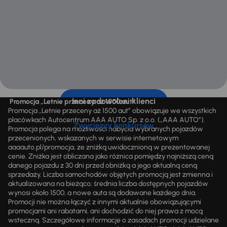
Inni zadowoleni klienci
Promocja „Letnie przeceny aż 1500 aut”
Promocja „Letnie przeceny aż 1500 aut” obowiązuje we wszystkich
placówkach Autocentrum AAA AUTO Sp. z o.o. („AAA AUTO”).
Zwycięzcy konkursów
Promocja polega na możliwości nabycia wybranych pojazdów
przecenionych, wskazanych w serwisie internetowym
aaaauto.pl/promocja, ze zniżką uwidocznioną w prezentowanej
cenie. Zniżka jest obliczana jako różnica pomiędzy najniższą ceną
danego pojazdu z 30 dni przed obniżką a jego aktualną ceną
sprzedaży. Liczba samochodów objętych promocją jest zmienna i
aktualizowana na bieżąco; średnia liczba dostępnych pojazdów
wynosi około 1500, a nowe auta są dodawane każdego dnia.
Promocji nie można łączyć z innymi aktualnie obowiązującymi
promocjami ani rabatami, ani dochodzić do niej prawa z mocą
wsteczną. Szczegółowe informacje o zasadach promocji udzielane