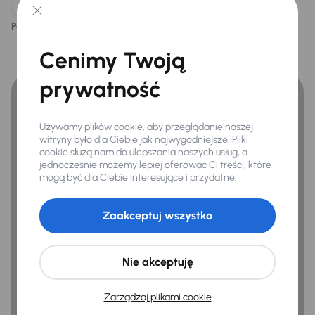
Kamera cofania
Podoba ci się ten opis?
Tak
Nie
Finansowanie
Cenimy Twoją
Zyskaj lepsze warunki finansowania niż v banku.
Infotainment
prywatność
Bluetooth
System sterowania głosem
Używamy plików cookie, aby przeglądanie naszej
witryny było dla Ciebie jak najwygodniejsze. Pliki
cookie służą nam do ulepszania naszych usług, a
jednocześnie możemy lepiej oferować Ci treści, które
Bezpieczeństwo
mogą być dla Ciebie interesujące i przydatne.
ABS
Airbag
Zaakceptuj wszystko
ASR
Asystent podjazdu
Nie akceptuję
Asystent zjazdu
Zarządzaj plikami cookie
ESP