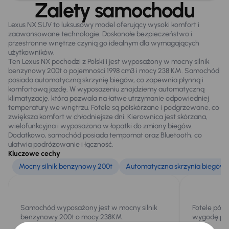
Zalety samochodu
Lexus NX SUV to luksusowy model oferujący wysoki komfort i
zaawansowane technologie. Doskonałe bezpieczeństwo i
Na zewnątrz
przestronne wnętrze czynią go idealnym dla wymagających
Alufelgi
użytkowników.
Ten Lexus NX pochodzi z Polski i jest wyposażony w mocny silnik
Automatyczne swiatla dzienne
benzynowy 200t o pojemności 1998 cm3 i mocy 238 KM. Samochód
posiada automatyczną skrzynię biegów, co zapewnia płynną i
Dzienne swiatla LED
komfortową jazdę. W wyposażeniu znajdziemy automatyczną
klimatyzację, która pozwala na łatwe utrzymanie odpowiedniej
Elektr. składane lusterka
temperatury we wnętrzu. Fotele są półskórzane i podgrzewane, co
zwiększa komfort w chłodniejsze dni. Kierownica jest skórzana,
Elektryczne lusterka
wielofunkcyjna i wyposażona w łopatki do zmiany biegów.
Dodatkowo, samochód posiada tempomat oraz Bluetooth, co
Relingi dachowe
ułatwia podróżowanie i łączność.
Kluczowe cechy
Światła przeciwmgielne
Mocny silnik benzynowy 200t
Automatyczna skrzynia biegów
Tylne swiatla LED
Samochód wyposażony jest w mocny silnik
Fotele półs
Extra
benzynowy 200t o mocy 238KM.
wygodę pod
Czujnik deszczu