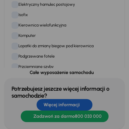
Elektryczny hamulec postojowy
Isofix
Kierownica wielofunkcyjna
Komputer
Lopatki do zmiany biegow pod kierownica
Podgrzewane fotele
Przciemniane szyby
Całe wyposażenie samochodu
Skórzana kierownica
Stereo
Potrzebujesz jeszcze więcej informacji o
samochodzie?
Stop Start systém
Więcej informacji
Tempomat
Zadzwoń za darmo
800 033 000
WSP. KIEROWNICY
Zamek centralny