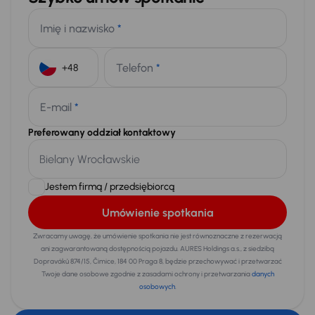
Imię i nazwisko
*
Telefon
*
+48
E-mail
*
Preferowany oddział kontaktowy
Jestem firmą / przedsiębiorcą
Umówienie spotkania
Zwracamy uwagę, że umówienie spotkania nie jest równoznaczne z rezerwacją
ani zagwarantowaną dostępnością pojazdu. AURES Holdings a.s., z siedzibą
Dopraváků 874/15, Čimice, 184 00 Praga 8, będzie przechowywać i przetwarzać
Twoje dane osobowe zgodnie z zasadami ochrony i przetwarzania
danych
osobowych
.