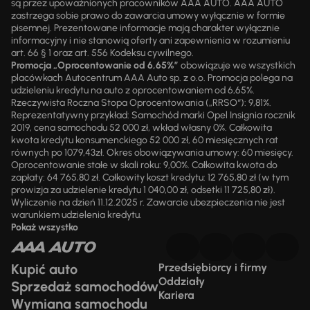
są przez upoważnionych pracowników AAA AUTO. AAA AUTO
zastrzega sobie prawo do zawarcia umowy wyłącznie w formie
pisemnej. Prezentowane informacje mają charakter wyłącznie
informacyjny i nie stanowią oferty ani zapewnienia w rozumieniu
art. 66 § 1 oraz art. 556 Kodeksu cywilnego.
Promocja „Oprocentowanie od 6,65%”
obowiązuje we wszystkich
placówkach Autocentrum AAA Auto sp. z o.o. Promocja polega na
udzieleniu kredytu na auto z oprocentowaniem od 6,65%.
Rzeczywista Roczna Stopa Oprocentowania („RRSO“): 9,81%.
Reprezentatywny przykład: Samochód marki Opel Insignia rocznik
2019, cena samochodu 52 000 zł, wkład własny 0%. Całkowita
kwota kredytu konsumenckiego 52 000 zł, 60 miesięcznych rat
równych po 1079,43zł. Okres obowiązywania umowy: 60 miesięcy.
Oprocentowanie stałe w skali roku: 9,00%. Całkowita kwota do
zapłaty: 64 765,80 zł. Całkowity koszt kredytu: 12 765,80 zł (w tym
prowizja za udzielenie kredytu 1 040,00 zł, odsetki 11 725,80 zł).
Wyliczenie na dzień 11.12.2025 r. Zawarcie ubezpieczenia nie jest
warunkiem udzielenia kredytu.
Pokaż wszystko
Kupić auto
Przedsiębiorcy i firmy
Oddziały
Sprzedaż samochodów
Kariera
Wymiana samochodu