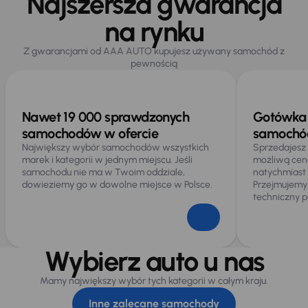
Najszersza gwarancja
na rynku
Z gwarancjami od AAA AUTO kupujesz używany samochód z
pewnością
Nawet 19 000 sprawdzonych
Gotówka 
samochodów w ofercie
samochód
Największy wybór samochodów wszystkich
Sprzedajesz
marek i kategorii w jednym miejscu. Jeśli
możliwą cen
samochodu nie ma w Twoim oddziale,
natychmiast
dowieziemy go w dowolne miejsce w Polsce.
Przejmujemy
techniczny p
Wybierz auto u nas
Mamy największy wybór tych kategorii w całym kraju.
Inne zalecane samochody