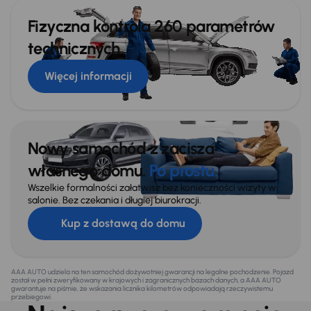
Fizyczna kontrola 260 parametrów
technicznych
Więcej informacji
Nowy samochód z zacisza
własnego domu.
Po prostu.
Wszelkie formalności załatwisz bez konieczności wizyty w
salonie. Bez czekania i długiej biurokracji.
Kup z dostawą do domu
AAA AUTO udziela na ten samochód dożywotniej gwarancji na legalne pochodzenie. Pojazd
został w pełni zweryfikowany w krajowych i zagranicznych bazach danych, a AAA AUTO
gwarantuje na piśmie, że wskazania licznika kilometrów odpowiadają rzeczywistemu
przebiegowi.