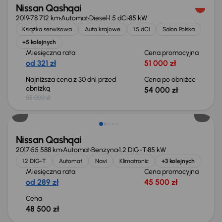
Nissan Qashqai
2019
78 712 km
Automat
Diesel
1.5 dCi
85 kW
Książka serwisowa
Auta krajowe
1.5 dCi
Salon Polska
+5 kolejnych
Miesięczna rata
Cena promocyjna
od 321 zł
51 000 zł
Najniższa cena z 30 dni przed
Cena po obniżce
obniżką
54 000 zł
55 000 zł
Nissan Qashqai
2017
55 588 km
Automat
Benzyna
1.2 DIG-T
85 kW
1.2 DIG-T
Automat
Navi
Klimatronic
+3 kolejnych
Miesięczna rata
Cena promocyjna
od 289 zł
45 500 zł
Cena
48 500 zł
Taniej o 1 500 zł