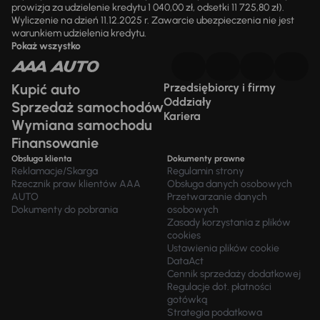
prowizja za udzielenie kredytu 1 040,00 zł, odsetki 11 725,80 zł).
Wyliczenie na dzień 11.12.2025 r. Zawarcie ubezpieczenia nie jest
warunkiem udzielenia kredytu.
Pokaż wszystko
Kupić auto
Przedsiębiorcy i firmy
Oddziały
Sprzedaż samochodów
Kariera
Wymiana samochodu
Finansowanie
Obsługa klienta
Dokumenty prawne
Reklamacje/Skarga
Regulamin strony
Rzecznik praw klientów AAA
Obsługa danych osobowych
AUTO
Przetwarzanie danych
Dokumenty do pobrania
osobowych
Zasady korzystania z plików
cookies
Ustawienia plików cookie
DataAct
Cennik sprzedaży dodatkowej
Regulacje dot. płatności
gotówką
Strategia podatkowa