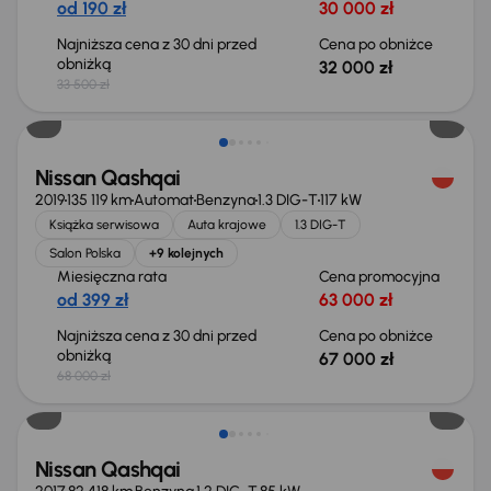
od 190 zł
30 000 zł
Najniższa cena z 30 dni przed
Cena po obniżce
obniżką
32 000 zł
33 500 zł
Taniej o 1 000 zł
Nissan Qashqai
2019
135 119 km
Automat
Benzyna
1.3 DIG-T
117 kW
Książka serwisowa
Auta krajowe
1.3 DIG-T
Salon Polska
+9 kolejnych
Miesięczna rata
Cena promocyjna
od 399 zł
63 000 zł
Najniższa cena z 30 dni przed
Cena po obniżce
obniżką
67 000 zł
68 000 zł
Taniej o 500 zł
Nissan Qashqai