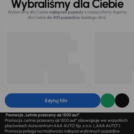
Wybraliśmy dla Ciebie
Wybieramy dla Ciebie
najlepsze pojazdy
z naszej oferty. Kupimy
dla Ciebie
do 400 pojazdów
każdego dnia.
Edytuj filtr
Promocja „Letnie przeceny aż 1500 aut”
Promocja „Letnie przeceny aż 1500 aut” obowiązuje we wszystkich
placówkach Autocentrum AAA AUTO Sp. z o.o. („AAA AUTO”).
Promocja polega na możliwości nabycia wybranych pojazdów