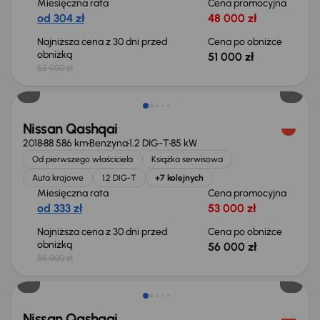
Miesięczna rata
Cena promocyjna
od 304 zł
48 000 zł
Najniższa cena z 30 dni przed
Cena po obniżce
obniżką
51 000 zł
52 000 zł
Świeżo skupione
Nissan Qashqai
2018
88 586 km
Benzyna
1.2 DIG-T
85 kW
Od pierwszego właściciela
Książka serwisowa
Auta krajowe
1.2 DIG-T
+7 kolejnych
Miesięczna rata
Cena promocyjna
od 333 zł
53 000 zł
Najniższa cena z 30 dni przed
Cena po obniżce
obniżką
56 000 zł
55 000 zł
Taniej o 1 500 zł
Nissan Qashqai