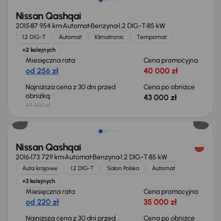
Nissan Qashqai
2015
87 954 km
Automat
Benzyna
1.2 DIG-T
85 kW
1.2 DIG-T
Automat
Klimatronic
Tempomat
+2 kolejnych
Miesięczna rata
Cena promocyjna
od 256 zł
40 000 zł
Najniższa cena z 30 dni przed
Cena po obniżce
obniżką
43 000 zł
44 000 zł
Taniej o 1 000 zł
Nissan Qashqai
2016
173 729 km
Automat
Benzyna
1.2 DIG-T
85 kW
Auta krajowe
1.2 DIG-T
Salon Polska
Automat
+3 kolejnych
Miesięczna rata
Cena promocyjna
od 220 zł
35 000 zł
Najniższa cena z 30 dni przed
Cena po obniżce