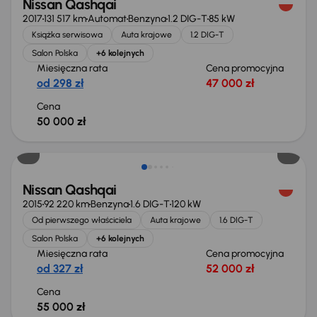
Nissan Qashqai
2017
131 517 km
Automat
Benzyna
1.2 DIG-T
85 kW
Książka serwisowa
Auta krajowe
1.2 DIG-T
Salon Polska
+6 kolejnych
Miesięczna rata
Cena promocyjna
od 298 zł
47 000 zł
Cena
50 000 zł
Świeżo skupione
Nissan Qashqai
2015
92 220 km
Benzyna
1.6 DIG-T
120 kW
Od pierwszego właściciela
Auta krajowe
1.6 DIG-T
Salon Polska
+6 kolejnych
Miesięczna rata
Cena promocyjna
od 327 zł
52 000 zł
Cena
55 000 zł