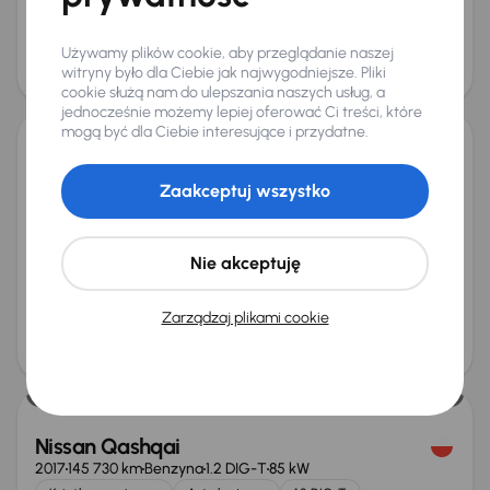
Najniższa cena z 30 dni przed
Cena po obniżce
Używamy plików cookie, aby przeglądanie naszej
obniżką
39 000 zł
witryny było dla Ciebie jak najwygodniejsze. Pliki
40 000 zł
cookie służą nam do ulepszania naszych usług, a
jednocześnie możemy lepiej oferować Ci treści, które
mogą być dla Ciebie interesujące i przydatne.
Nissan Qashqai
Zaakceptuj wszystko
2019
102 506 km
Benzyna
1.3 DIG-T
103 kW
Od pierwszego właściciela
1.3 DIG-T
1. Właściciel
Klima
+3 kolejnych
Nie akceptuję
Miesięczna rata
Cena promocyjna
od 310 zł
49 000 zł
Zarządzaj plikami cookie
Cena
52 000 zł
Nissan Qashqai
2017
145 730 km
Benzyna
1.2 DIG-T
85 kW