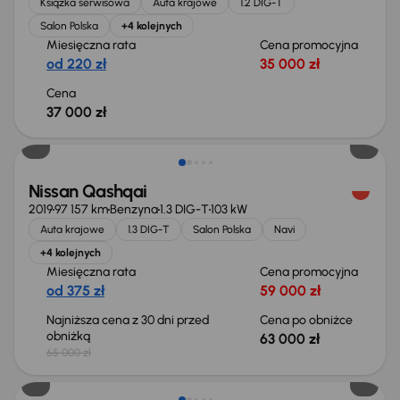
Książka serwisowa
Auta krajowe
1.2 DIG-T
Salon Polska
+4 kolejnych
Miesięczna rata
Cena promocyjna
od 220 zł
35 000 zł
Cena
37 000 zł
Taniej o 2 000 zł
Nissan Qashqai
2019
97 157 km
Benzyna
1.3 DIG-T
103 kW
Auta krajowe
1.3 DIG-T
Salon Polska
Navi
+4 kolejnych
Miesięczna rata
Cena promocyjna
od 375 zł
59 000 zł
Najniższa cena z 30 dni przed
Cena po obniżce
obniżką
63 000 zł
65 000 zł
Taniej o 1 000 zł