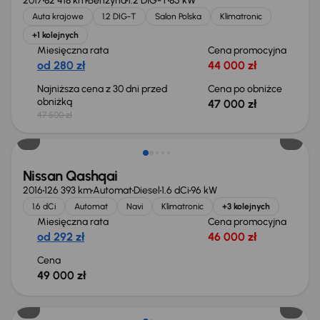
2017
82 418 km
Benzyna
1.2 DIG-T
85 kW
Auta krajowe
1.2 DIG-T
Salon Polska
Klimatronic
+1 kolejnych
Miesięczna rata
Cena promocyjna
od 280 zł
44 000 zł
Najniższa cena z 30 dni przed
Cena po obniżce
obniżką
47 000 zł
47 500 zł
Świeżo skupione
Nissan Qashqai
2016
126 393 km
Automat
Diesel
1.6 dCi
96 kW
1.6 dCi
Automat
Navi
Klimatronic
+3 kolejnych
Miesięczna rata
Cena promocyjna
od 292 zł
46 000 zł
Cena
49 000 zł
Od nowego taniej o 30 783 zł