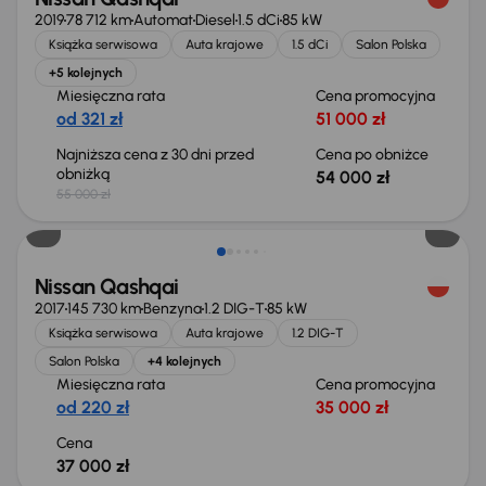
2019
78 712 km
Automat
Diesel
1.5 dCi
85 kW
Książka serwisowa
Auta krajowe
1.5 dCi
Salon Polska
+5 kolejnych
Miesięczna rata
Cena promocyjna
od 321 zł
51 000 zł
Najniższa cena z 30 dni przed
Cena po obniżce
obniżką
54 000 zł
55 000 zł
Świeżo skupione
Nissan Qashqai
2017
145 730 km
Benzyna
1.2 DIG-T
85 kW
Książka serwisowa
Auta krajowe
1.2 DIG-T
Salon Polska
+4 kolejnych
Miesięczna rata
Cena promocyjna
od 220 zł
35 000 zł
Cena
37 000 zł
Świeżo skupione