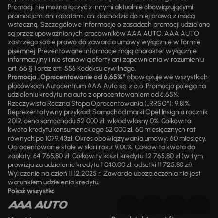
Promocji nie można łączyć z innymi aktualnie obowiązującymi
promocjami ani rabatami, ani dochodzić do niej prawa z mocą
wsteczną. Szczegółowe informacje o zasadach promocji udzielane
są przez upoważnionych pracowników AAA AUTO. AAA AUTO
zastrzega sobie prawo do zawarcia umowy wyłącznie w formie
pisemnej. Prezentowane informacje mają charakter wyłącznie
informacyjny i nie stanowią oferty ani zapewnienia w rozumieniu
art. 66 § 1 oraz art. 556 Kodeksu cywilnego.
Promocja „Oprocentowanie od 6,65%”
obowiązuje we wszystkich
placówkach Autocentrum AAA Auto sp. z o.o. Promocja polega na
udzieleniu kredytu na auto z oprocentowaniem od 6,65%.
Rzeczywista Roczna Stopa Oprocentowania („RRSO“): 9,81%.
Reprezentatywny przykład: Samochód marki Opel Insignia rocznik
2019, cena samochodu 52 000 zł, wkład własny 0%. Całkowita
kwota kredytu konsumenckiego 52 000 zł, 60 miesięcznych rat
równych po 1079,43zł. Okres obowiązywania umowy: 60 miesięcy.
Oprocentowanie stałe w skali roku: 9,00%. Całkowita kwota do
zapłaty: 64 765,80 zł. Całkowity koszt kredytu: 12 765,80 zł (w tym
prowizja za udzielenie kredytu 1 040,00 zł, odsetki 11 725,80 zł).
Wyliczenie na dzień 11.12.2025 r. Zawarcie ubezpieczenia nie jest
warunkiem udzielenia kredytu.
Pokaż wszystko