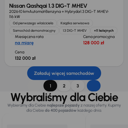
Nissan Qashqai 1.3 DIG-T MHEV
2026
10 km
Automat
Benzyna + Hybryda
1.3 DIG-T MHEV
116 kW
Od pierwszego właściciela
Książka serwisowa
Samochód demonstracyjny
1.3 DIG-T MHEV
+11 kolejnych
Miesięczna rata
Cena promocyjna
na miarę
128 000 zł
Cena
132 000 zł
Załaduj więcej samochodów
1
2
3
Wybraliśmy dla Ciebie
Wybieramy dla Ciebie
najlepsze pojazdy
z naszej oferty. Kupimy
dla Ciebie
do 400 pojazdów
każdego dnia.