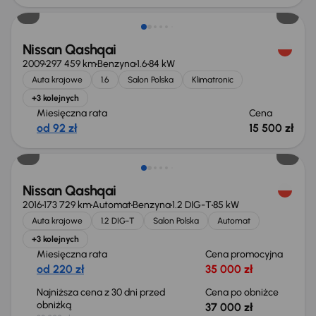
Nissan Qashqai
2009
297 459 km
Benzyna
1.6
84 kW
Auta krajowe
1.6
Salon Polska
Klimatronic
+3 kolejnych
Miesięczna rata
Cena
od 92 zł
15 500 zł
Świeżo skupione
Nissan Qashqai
2016
173 729 km
Automat
Benzyna
1.2 DIG-T
85 kW
Auta krajowe
1.2 DIG-T
Salon Polska
Automat
+3 kolejnych
Miesięczna rata
Cena promocyjna
od 220 zł
35 000 zł
Najniższa cena z 30 dni przed
Cena po obniżce
obniżką
37 000 zł