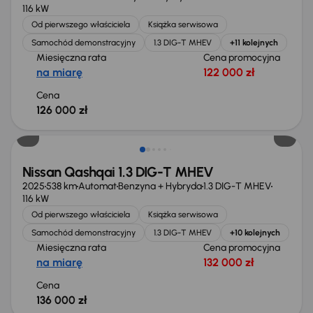
116 kW
Od pierwszego właściciela
Książka serwisowa
Samochód demonstracyjny
1.3 DIG-T MHEV
+11 kolejnych
Miesięczna rata
Cena promocyjna
na miarę
122 000 zł
Cena
126 000 zł
Świeżo skupione
Nissan Qashqai 1.3 DIG-T MHEV
2025
538 km
Automat
Benzyna + Hybryda
1.3 DIG-T MHEV
116 kW
Od pierwszego właściciela
Książka serwisowa
Samochód demonstracyjny
1.3 DIG-T MHEV
+10 kolejnych
Miesięczna rata
Cena promocyjna
na miarę
132 000 zł
Cena
136 000 zł
Świeżo skupione