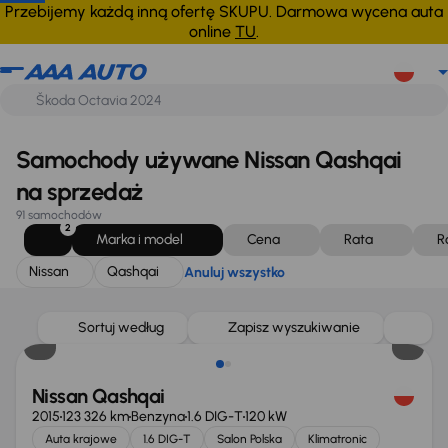
Nissan
Qashqai
Anuluj wszystko
Przebijemy każdą inną ofertę SKUPU. Darmowa wycena auta
online
TU
.
Samochody używane Nissan Qashqai
na sprzedaż
91 samochodów
2
Marka i model
Cena
Rata
R
Nissan
Qashqai
Anuluj wszystko
Sortuj według
Zapisz wyszukiwanie
Nissan Qashqai
2015
123 326 km
Benzyna
1.6 DIG-T
120 kW
Auta krajowe
1.6 DIG-T
Salon Polska
Klimatronic