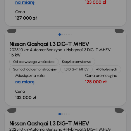
na miarę
123 000 zł
Cena
127 000 zł
Świeżo skupione
Nissan Qashqai 1.3 DIG-T MHEV
2025
10 km
Automat
Benzyna + Hybryda
1.3 DIG-T MHEV
116 kW
Od pierwszego właściciela
Książka serwisowa
Samochód demonstracyjny
1.3 DIG-T MHEV
+10 kolejnych
Miesięczna rata
Cena promocyjna
na miarę
128 000 zł
Cena
132 000 zł
Świeżo skupione
Nissan Qashqai 1.3 DIG-T MHEV
2025
10 km
Automat
Benzyna + Hybryda
1.3 DIG-T MHEV