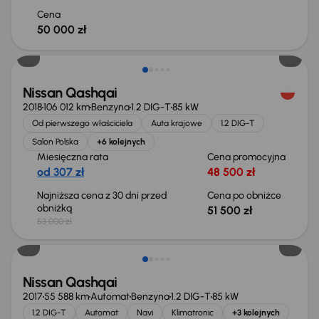
Cena
50 000 zł
Świeżo skupione
Nissan Qashqai
2018
106 012 km
Benzyna
1.2 DIG-T
85 kW
Od pierwszego właściciela
Auta krajowe
1.2 DIG-T
Salon Polska
+6 kolejnych
Miesięczna rata
Cena promocyjna
od 307 zł
48 500 zł
Najniższa cena z 30 dni przed
Cena po obniżce
obniżką
51 500 zł
53 000 zł
Świeżo skupione
Nissan Qashqai
2017
55 588 km
Automat
Benzyna
1.2 DIG-T
85 kW
1.2 DIG-T
Automat
Navi
Klimatronic
+3 kolejnych