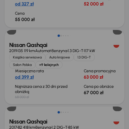
od 327 zł
52 000 zł
Cena
55 000 zł
Świeżo skupione
Nissan Qashqai
2019
135 119 km
Automat
Benzyna
1.3 DIG-T
117 kW
Książka serwisowa
Auta krajowe
1.3 DIG-T
Salon Polska
+9 kolejnych
Miesięczna rata
Cena promocyjna
od 399 zł
63 000 zł
Najniższa cena z 30 dni przed
Cena po obniżce
obniżką
67 000 zł
68 000 zł
Świeżo skupione
Nissan Qashqai
2017
82 418 km
Benzyna
1.2 DIG-T
85 kW