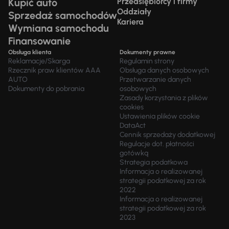
Kupić auto
Przedsiębiorcy i firmy
Oddziały
Sprzedaż samochodów
Kariera
Wymiana samochodu
Finansowanie
Obsługa klienta
Dokumenty prawne
Reklamacje/Skarga
Regulamin strony
Rzecznik praw klientów AAA
Obsługa danych osobowych
AUTO
Przetwarzanie danych
Dokumenty do pobrania
osobowych
Zasady korzystania z plików
cookies
Ustawienia plików cookie
DataAct
Cennik sprzedaży dodatkowej
Regulacje dot. płatności
gotówką
Strategia podatkowa
Informacja o realizowanej
strategii podatkowej za rok
2022
Informacja o realizowanej
strategii podatkowej za rok
2023