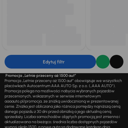
Edytuj filtr
Promocja „Letnie przeceny aż 1500 aut”
Promocja „Letnie przeceny aż 1500 aut” obowiązuje we wszystkich
placówkach Autocentrum AAA AUTO Sp. z o.o. („AAA AUTO”).
Promocja polega na możliwości nabycia wybranych pojazdów
przecenionych, wskazanych w serwisie internetowym
aaaauto.pl/promocja, ze zniżką uwidocznioną w prezentowanej
cenie. Zniżka jest obliczana jako różnica pomiędzy najniższą ceną
danego pojazdu z 30 dni przed obniżką a jego aktualną ceną
sprzedaży. Liczba samochodów objętych promocją jest zmienna i
aktualizowana na bieżąco; średnia liczba dostępnych pojazdów
wynosi około 1500, a nowe auta są dodawane każdego dnia.