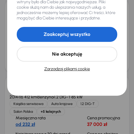
witryny było dla Ciebie jak najwygodniejsze. Pliki
cookie służą nam do ulepszania naszych usług, a
jednocześnie możemy lepiej oferować Ci treści, które
Nissan Qashqai
mogą być dla Ciebie interesujące i przydatne.
2019
115 932 km
Benzyna
1.3 DIG-T
103 kW
Książka serwisowa
Auta krajowe
1.3 DIG-T
Zaakceptuj wszystko
Salon Polska
+6 kolejnych
Miesięczna rata
Cena promocyjna
od 339 zł
54 000 zł
Nie akceptuję
Cena
57 000 zł
Świeżo skupione
Zarządzaj plikami cookie
Nissan Qashqai
2014
116 412 km
Benzyna
1.2 DIG-T
85 kW
Książka serwisowa
Auta krajowe
1.2 DIG-T
Salon Polska
+5 kolejnych
Miesięczna rata
Cena promocyjna
od 232 zł
37 000 zł