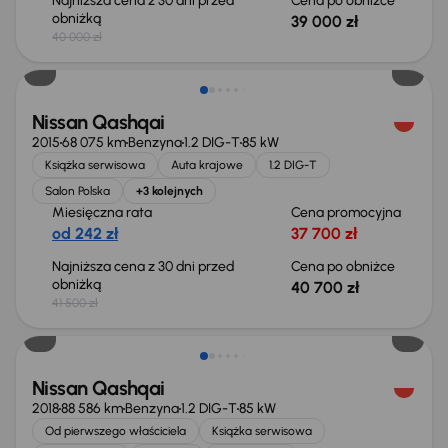
Najniższa cena z 30 dni przed
Cena po obniżce
obniżką
39 000 zł
40 000 zł
Świeżo skupione
Nissan Qashqai
2015
68 075 km
Benzyna
1.2 DIG-T
85 kW
Książka serwisowa
Auta krajowe
1.2 DIG-T
Salon Polska
+3 kolejnych
Miesięczna rata
Cena promocyjna
od 242 zł
37 700 zł
Najniższa cena z 30 dni przed
Cena po obniżce
obniżką
40 700 zł
41 500 zł
Świeżo skupione
Nissan Qashqai
2018
88 586 km
Benzyna
1.2 DIG-T
85 kW
Od pierwszego właściciela
Książka serwisowa