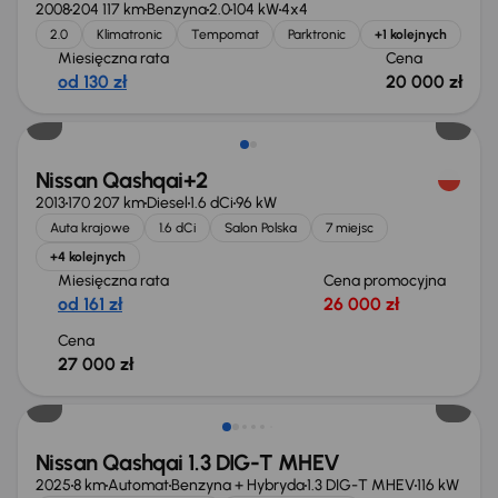
2008
204 117 km
Benzyna
2.0
104 kW
4x4
2.0
Klimatronic
Tempomat
Parktronic
+1 kolejnych
Miesięczna rata
Cena
od 130 zł
20 000 zł
Nissan Qashqai+2
2013
170 207 km
Diesel
1.6 dCi
96 kW
Auta krajowe
1.6 dCi
Salon Polska
7 miejsc
+4 kolejnych
Miesięczna rata
Cena promocyjna
od 161 zł
26 000 zł
Cena
27 000 zł
Świeżo skupione
Nissan Qashqai 1.3 DIG-T MHEV
2025
8 km
Automat
Benzyna + Hybryda
1.3 DIG-T MHEV
116 kW