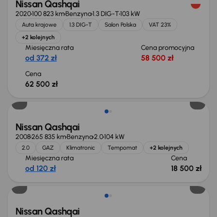
Nissan Qashqai
2020
100 823 km
Benzyna
1.3 DIG-T
103 kW
Auta krajowe
1.3 DIG-T
Salon Polska
VAT 23%
+2 kolejnych
Miesięczna rata
Cena promocyjna
od 372 zł
58 500 zł
Cena
62 500 zł
Nissan Qashqai
2008
265 835 km
Benzyna
2.0
104 kW
2.0
GAZ
Klimatronic
Tempomat
+2 kolejnych
Miesięczna rata
Cena
od 120 zł
18 500 zł
Nissan Qashqai