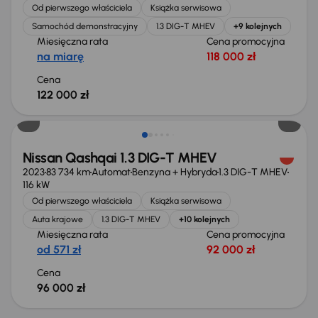
Od pierwszego właściciela
Książka serwisowa
Samochód demonstracyjny
1.3 DIG-T MHEV
+9 kolejnych
Miesięczna rata
Cena promocyjna
na miarę
118 000 zł
Cena
122 000 zł
Świeżo skupione
Nissan Qashqai 1.3 DIG-T MHEV
2023
83 734 km
Automat
Benzyna + Hybryda
1.3 DIG-T MHEV
116 kW
Od pierwszego właściciela
Książka serwisowa
Auta krajowe
1.3 DIG-T MHEV
+10 kolejnych
Miesięczna rata
Cena promocyjna
od 571 zł
92 000 zł
Cena
96 000 zł
Świeżo skupione