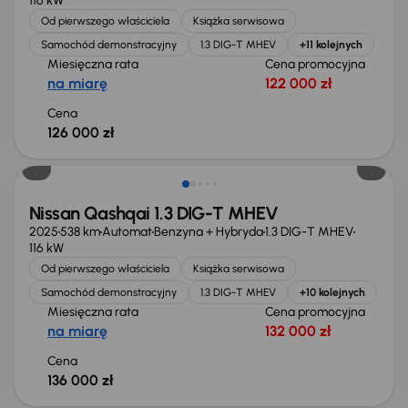
116 kW
Od pierwszego właściciela
Książka serwisowa
Samochód demonstracyjny
1.3 DIG-T MHEV
+11 kolejnych
Miesięczna rata
Cena promocyjna
na miarę
122 000 zł
Cena
126 000 zł
Od nowego taniej o 24 578 zł
Nissan Qashqai 1.3 DIG-T MHEV
2025
538 km
Automat
Benzyna + Hybryda
1.3 DIG-T MHEV
116 kW
Od pierwszego właściciela
Książka serwisowa
Samochód demonstracyjny
1.3 DIG-T MHEV
+10 kolejnych
Miesięczna rata
Cena promocyjna
na miarę
132 000 zł
Cena
136 000 zł