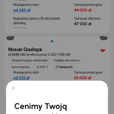
Miesięczna rata
Cena promocyjna
od 280 zł
44 000 zł
Najniższa cena z 30 dni przed
Cena po obniżce
obniżką
47 000 zł
47 500 zł
Nissan Qashqai
2018
88 586 km
Benzyna
1.2 DIG-T
85 kW
Od pierwszego właściciela
Książka serwisowa
Auta krajowe
1.2 DIG-T
+7 kolejnych
Miesięczna rata
Cena promocyjna
od 333 zł
53 000 zł
Najniższa cena z 30 dni przed
Cena po obniżce
obniżką
56 000 zł
55 000 zł
Taniej o 1 000 zł
Cenimy Twoją