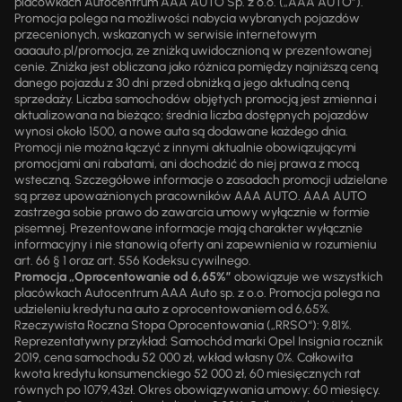
placówkach Autocentrum AAA AUTO Sp. z o.o. („AAA AUTO”).
Promocja polega na możliwości nabycia wybranych pojazdów
przecenionych, wskazanych w serwisie internetowym
aaaauto.pl/promocja, ze zniżką uwidocznioną w prezentowanej
cenie. Zniżka jest obliczana jako różnica pomiędzy najniższą ceną
danego pojazdu z 30 dni przed obniżką a jego aktualną ceną
sprzedaży. Liczba samochodów objętych promocją jest zmienna i
aktualizowana na bieżąco; średnia liczba dostępnych pojazdów
wynosi około 1500, a nowe auta są dodawane każdego dnia.
Promocji nie można łączyć z innymi aktualnie obowiązującymi
promocjami ani rabatami, ani dochodzić do niej prawa z mocą
wsteczną. Szczegółowe informacje o zasadach promocji udzielane
są przez upoważnionych pracowników AAA AUTO. AAA AUTO
zastrzega sobie prawo do zawarcia umowy wyłącznie w formie
pisemnej. Prezentowane informacje mają charakter wyłącznie
informacyjny i nie stanowią oferty ani zapewnienia w rozumieniu
art. 66 § 1 oraz art. 556 Kodeksu cywilnego.
Promocja „Oprocentowanie od 6,65%”
obowiązuje we wszystkich
placówkach Autocentrum AAA Auto sp. z o.o. Promocja polega na
udzieleniu kredytu na auto z oprocentowaniem od 6,65%.
Rzeczywista Roczna Stopa Oprocentowania („RRSO“): 9,81%.
Reprezentatywny przykład: Samochód marki Opel Insignia rocznik
2019, cena samochodu 52 000 zł, wkład własny 0%. Całkowita
kwota kredytu konsumenckiego 52 000 zł, 60 miesięcznych rat
równych po 1079,43zł. Okres obowiązywania umowy: 60 miesięcy.