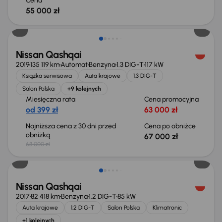
Cena
55 000 zł
Taniej o 1 000 zł
Nissan Qashqai
2019
135 119 km
Automat
Benzyna
1.3 DIG-T
117 kW
Książka serwisowa
Auta krajowe
1.3 DIG-T
Salon Polska
+9 kolejnych
Miesięczna rata
Cena promocyjna
od 399 zł
63 000 zł
Najniższa cena z 30 dni przed
Cena po obniżce
obniżką
67 000 zł
68 000 zł
Taniej o 500 zł
Nissan Qashqai
2017
82 418 km
Benzyna
1.2 DIG-T
85 kW
Auta krajowe
1.2 DIG-T
Salon Polska
Klimatronic
+1 kolejnych