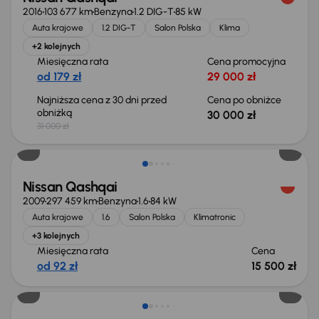
2016
103 677 km
Benzyna
1.2 DIG-T
85 kW
Auta krajowe
1.2 DIG-T
Salon Polska
Klima
+2 kolejnych
Miesięczna rata
Cena promocyjna
od 179 zł
29 000 zł
Najniższa cena z 30 dni przed
Cena po obniżce
obniżką
30 000 zł
31 000 zł
Nissan Qashqai
2009
297 459 km
Benzyna
1.6
84 kW
Auta krajowe
1.6
Salon Polska
Klimatronic
+3 kolejnych
Miesięczna rata
Cena
od 92 zł
15 500 zł