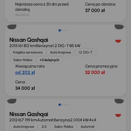
Najniższa cena z 30 dni przed
Cena po obniżce
obniżką
37 000 zł
38 000 zł
Extra zniżka 2 150 zł
Nissan Qashqai
2015
161 812 km
Benzyna
1.2 DIG-T
85 kW
Książka serwisowa
Auta krajowe
1.2 DIG-T
Salon Polska
+3 kolejnych
Miesięczna rata
Cena promocyjna
od 202 zł
32 000 zł
Cena
34 000 zł
Nissan Qashqai
2012
167 199 km
Automat
Benzyna
2.0
104 kW
4x4
Auta krajowe
2.0
Salon Polska
Automat