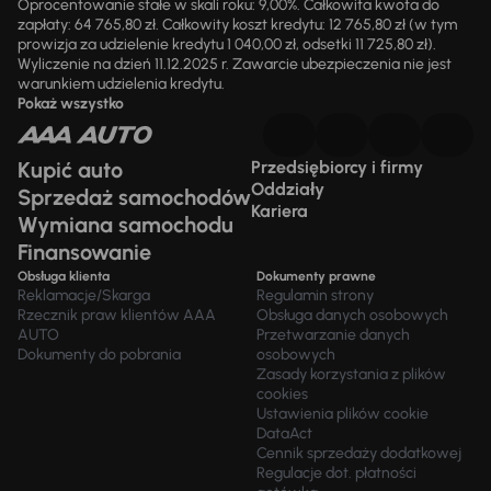
Oprocentowanie stałe w skali roku: 9,00%. Całkowita kwota do
zapłaty: 64 765,80 zł. Całkowity koszt kredytu: 12 765,80 zł (w tym
prowizja za udzielenie kredytu 1 040,00 zł, odsetki 11 725,80 zł).
Wyliczenie na dzień 11.12.2025 r. Zawarcie ubezpieczenia nie jest
warunkiem udzielenia kredytu.
Pokaż wszystko
Kupić auto
Przedsiębiorcy i firmy
Oddziały
Sprzedaż samochodów
Kariera
Wymiana samochodu
Finansowanie
Obsługa klienta
Dokumenty prawne
Reklamacje/Skarga
Regulamin strony
Rzecznik praw klientów AAA
Obsługa danych osobowych
AUTO
Przetwarzanie danych
Dokumenty do pobrania
osobowych
Zasady korzystania z plików
cookies
Ustawienia plików cookie
DataAct
Cennik sprzedaży dodatkowej
Regulacje dot. płatności