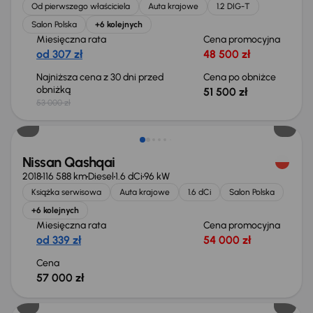
Od pierwszego właściciela
Auta krajowe
1.2 DIG-T
Salon Polska
+6 kolejnych
Miesięczna rata
Cena promocyjna
od 307 zł
48 500 zł
Najniższa cena z 30 dni przed
Cena po obniżce
obniżką
51 500 zł
53 000 zł
Nissan Qashqai
2018
116 588 km
Diesel
1.6 dCi
96 kW
Książka serwisowa
Auta krajowe
1.6 dCi
Salon Polska
+6 kolejnych
Miesięczna rata
Cena promocyjna
od 339 zł
54 000 zł
Cena
57 000 zł
Taniej o 800 zł