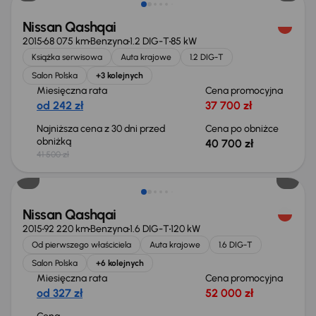
Nissan Qashqai
2015
68 075 km
Benzyna
1.2 DIG-T
85 kW
Książka serwisowa
Auta krajowe
1.2 DIG-T
Salon Polska
+3 kolejnych
Miesięczna rata
Cena promocyjna
od 242 zł
37 700 zł
Najniższa cena z 30 dni przed
Cena po obniżce
obniżką
40 700 zł
41 500 zł
Nissan Qashqai
2015
92 220 km
Benzyna
1.6 DIG-T
120 kW
Od pierwszego właściciela
Auta krajowe
1.6 DIG-T
Salon Polska
+6 kolejnych
Miesięczna rata
Cena promocyjna
od 327 zł
52 000 zł