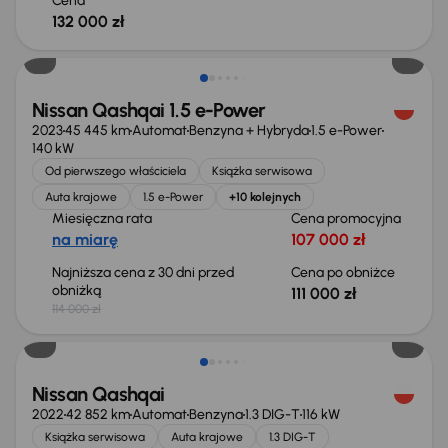
Cena
132 000 zł
Taniej o 3 000 zł
Nissan Qashqai 1.5 e-Power
2023
45 445 km
Automat
Benzyna + Hybryda
1.5 e-Power
140 kW
Od pierwszego właściciela
Książka serwisowa
Auta krajowe
1.5 e-Power
+10 kolejnych
Miesięczna rata
Cena promocyjna
na miarę
107 000 zł
Najniższa cena z 30 dni przed
Cena po obniżce
obniżką
111 000 zł
114 000 zł
Nissan Qashqai
2022
42 852 km
Automat
Benzyna
1.3 DIG-T
116 kW
Książka serwisowa
Auta krajowe
1.3 DIG-T