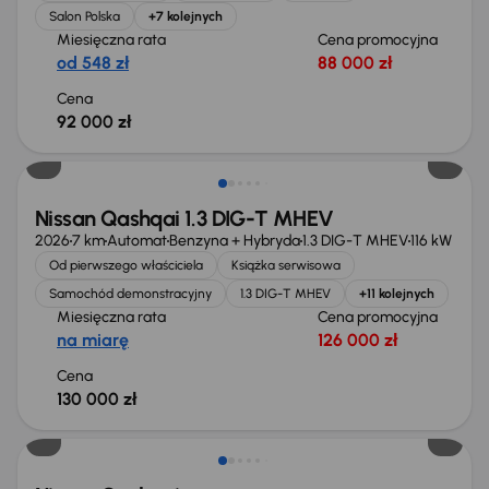
Salon Polska
+7 kolejnych
Miesięczna rata
Cena promocyjna
od 548 zł
88 000 zł
Cena
92 000 zł
Od nowego taniej o 33 156 zł
Nissan Qashqai 1.3 DIG-T MHEV
2026
7 km
Automat
Benzyna + Hybryda
1.3 DIG-T MHEV
116 kW
Od pierwszego właściciela
Książka serwisowa
Samochód demonstracyjny
1.3 DIG-T MHEV
+11 kolejnych
Miesięczna rata
Cena promocyjna
na miarę
126 000 zł
Cena
130 000 zł
Taniej o 2 000 zł