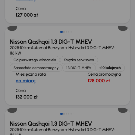
Cena
127 000 zł
Od nowego taniej o 21 485 zł
Nissan Qashqai 1.3 DIG-T MHEV
2025
10 km
Automat
Benzyna + Hybryda
1.3 DIG-T MHEV
116 kW
Od pierwszego właściciela
Książka serwisowa
Samochód demonstracyjny
1.3 DIG-T MHEV
+10 kolejnych
Miesięczna rata
Cena promocyjna
na miarę
128 000 zł
Cena
132 000 zł
Od nowego taniej o 34 907 zł
Nissan Qashqai 1.3 DIG-T MHEV
2025
10 km
Automat
Benzyna + Hybryda
1.3 DIG-T MHEV