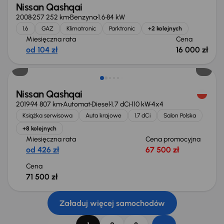
Nissan Qashqai
2008
257 252 km
Benzyna
1.6
84 kW
1.6
GAZ
Klimatronic
Parktronic
+2 kolejnych
Miesięczna rata
Cena
od 104 zł
16 000 zł
Nissan Qashqai
2019
94 807 km
Automat
Diesel
1.7 dCi
110 kW
4x4
Książka serwisowa
Auta krajowe
1.7 dCi
Salon Polska
+8 kolejnych
Miesięczna rata
Cena promocyjna
od 426 zł
67 500 zł
Cena
71 500 zł
Załaduj więcej samochodów