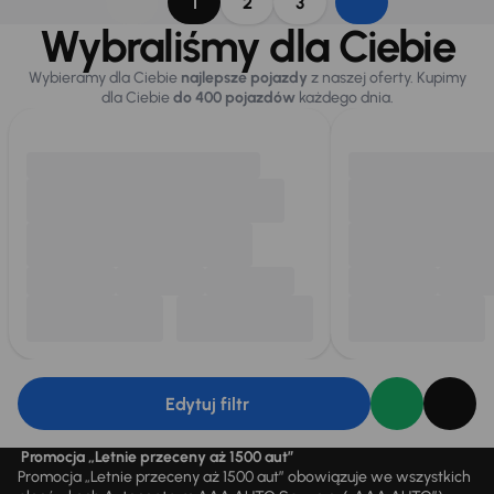
1
2
3
Wybraliśmy dla Ciebie
Wybieramy dla Ciebie
najlepsze pojazdy
z naszej oferty. Kupimy
dla Ciebie
do 400 pojazdów
każdego dnia.
Edytuj filtr
Promocja „Letnie przeceny aż 1500 aut”
Promocja „Letnie przeceny aż 1500 aut” obowiązuje we wszystkich