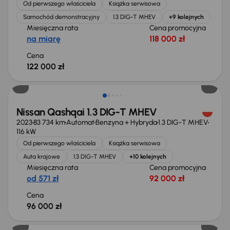
Od pierwszego właściciela
Książka serwisowa
Samochód demonstracyjny
1.3 DIG-T MHEV
+9 kolejnych
Miesięczna rata
Cena promocyjna
na miarę
118 000 zł
Cena
122 000 zł
Możliwość odliczenia VAT
Nissan Qashqai 1.3 DIG-T MHEV
2023
83 734 km
Automat
Benzyna + Hybryda
1.3 DIG-T MHEV
116 kW
Od pierwszego właściciela
Książka serwisowa
Auta krajowe
1.3 DIG-T MHEV
+10 kolejnych
Miesięczna rata
Cena promocyjna
od 571 zł
92 000 zł
Cena
96 000 zł
Extra zniżka 1 150 zł