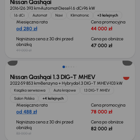
Nissan Qashqai
2016
126 393 km
Automat
Diesel
1.6 dCi
96 kW
1.6 dCi
Automat
Navi
Klimatronic
+3 kolejnych
Miesięczna rata
Cena promocyjna
od 280 zł
44 000 zł
Najniższa cena z 30 dni przed
Cena po obniżce
obniżką
47 000 zł
49 000 zł
Taniej o 1 000 zł
Nissan Qashqai 1.3 DIG-T MHEV
2022
59 853 km
Benzyna + Hybryda
1.3 DIG-T MHEV
103 kW
Książka serwisowa
Auta krajowe
1.3 DIG-T MHEV
Salon Polska
+4 kolejnych
Miesięczna rata
Cena promocyjna
od 488 zł
78 000 zł
Najniższa cena z 30 dni przed
Cena po obniżce
obniżką
82 000 zł
83 000 zł