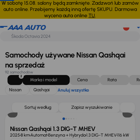
Nissan
Qashqai
Anuluj wszystko
W sobotę 15.08. salony będą zamknięte. Zadzwoń lub zamów
auto online. Przebijemy każdą inną ofertę SKUPU. Darmowa
wycena auta online
TU
.
Samochody używane Nissan Qashqai
na sprzedaż
92 samochodów
2
Marka i model
Cena
Rata
R
Nissan
Qashqai
Anuluj wszystko
Od nowego taniej o 36 775 zł
Sortuj według
Zapisz wyszukiwanie
Nissan Qashqai 1.3 DIG-T MHEV
2025
8 km
Automat
Benzyna + Hybryda
1.3 DIG-T MHEV
116 kW