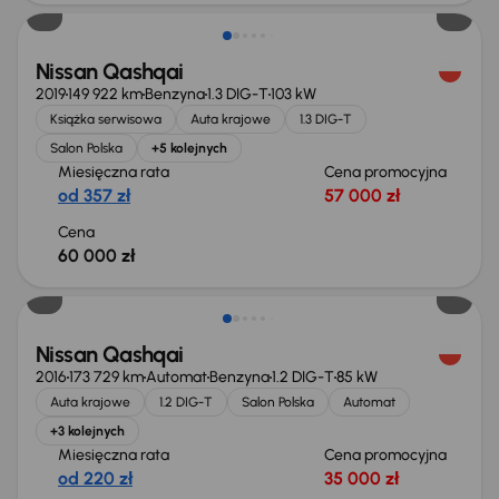
Nissan Qashqai
2019
149 922 km
Benzyna
1.3 DIG-T
103 kW
Książka serwisowa
Auta krajowe
1.3 DIG-T
Salon Polska
+5 kolejnych
Miesięczna rata
Cena promocyjna
od 357 zł
57 000 zł
Cena
60 000 zł
Taniej o 1 000 zł
Nissan Qashqai
2016
173 729 km
Automat
Benzyna
1.2 DIG-T
85 kW
Auta krajowe
1.2 DIG-T
Salon Polska
Automat
+3 kolejnych
Miesięczna rata
Cena promocyjna
od 220 zł
35 000 zł