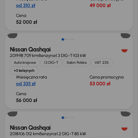
od 310 zł
49 000 zł
Cena
52 000 zł
Możliwość odliczenia VAT
Nissan Qashqai
2019
98 709 km
Benzyna
1.3 DIG-T
103 kW
Auta krajowe
1.3 DIG-T
Salon Polska
VAT 23%
+3 kolejnych
Miesięczna rata
Cena promocyjna
od 333 zł
53 000 zł
Cena
56 000 zł
Taniej o 1 500 zł
Nissan Qashqai
2018
106 012 km
Benzyna
1.2 DIG-T
85 kW