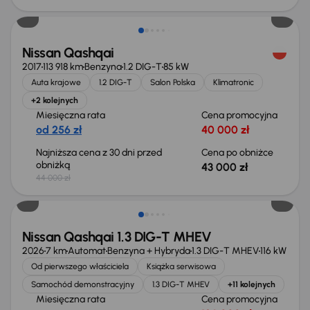
Nissan Qashqai
2017
113 918 km
Benzyna
1.2 DIG-T
85 kW
Auta krajowe
1.2 DIG-T
Salon Polska
Klimatronic
+2 kolejnych
Miesięczna rata
Cena promocyjna
od 256 zł
40 000 zł
Najniższa cena z 30 dni przed
Cena po obniżce
obniżką
43 000 zł
44 000 zł
Od nowego taniej o 33 156 zł
Nissan Qashqai 1.3 DIG-T MHEV
2026
7 km
Automat
Benzyna + Hybryda
1.3 DIG-T MHEV
116 kW
Od pierwszego właściciela
Książka serwisowa
Samochód demonstracyjny
1.3 DIG-T MHEV
+11 kolejnych
Miesięczna rata
Cena promocyjna