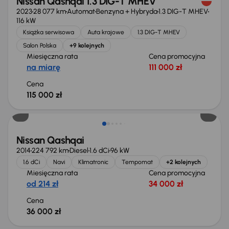
Nissan Qashqai 1.3 DIG-T MHEV
2023
28 077 km
Automat
Benzyna + Hybryda
1.3 DIG-T MHEV
116 kW
Książka serwisowa
Auta krajowe
1.3 DIG-T MHEV
Salon Polska
+9 kolejnych
Miesięczna rata
Cena promocyjna
na miarę
111 000 zł
Cena
115 000 zł
Nissan Qashqai
2014
224 792 km
Diesel
1.6 dCi
96 kW
1.6 dCi
Navi
Klimatronic
Tempomat
+2 kolejnych
Miesięczna rata
Cena promocyjna
od 214 zł
34 000 zł
Cena
36 000 zł