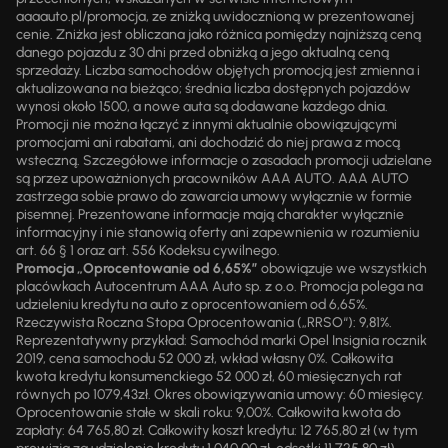
aaaauto.pl/promocja, ze zniżką uwidocznioną w prezentowanej
cenie. Zniżka jest obliczana jako różnica pomiędzy najniższą ceną
danego pojazdu z 30 dni przed obniżką a jego aktualną ceną
sprzedaży. Liczba samochodów objętych promocją jest zmienna i
aktualizowana na bieżąco; średnia liczba dostępnych pojazdów
wynosi około 1500, a nowe auta są dodawane każdego dnia.
Promocji nie można łączyć z innymi aktualnie obowiązującymi
promocjami ani rabatami, ani dochodzić do niej prawa z mocą
wsteczną. Szczegółowe informacje o zasadach promocji udzielane
są przez upoważnionych pracowników AAA AUTO. AAA AUTO
zastrzega sobie prawo do zawarcia umowy wyłącznie w formie
pisemnej. Prezentowane informacje mają charakter wyłącznie
informacyjny i nie stanowią oferty ani zapewnienia w rozumieniu
art. 66 § 1 oraz art. 556 Kodeksu cywilnego.
Promocja „Oprocentowanie od 6,65%”
obowiązuje we wszystkich
placówkach Autocentrum AAA Auto sp. z o.o. Promocja polega na
udzieleniu kredytu na auto z oprocentowaniem od 6,65%.
Rzeczywista Roczna Stopa Oprocentowania („RRSO“): 9,81%.
Reprezentatywny przykład: Samochód marki Opel Insignia rocznik
2019, cena samochodu 52 000 zł, wkład własny 0%. Całkowita
kwota kredytu konsumenckiego 52 000 zł, 60 miesięcznych rat
równych po 1079,43zł. Okres obowiązywania umowy: 60 miesięcy.
Oprocentowanie stałe w skali roku: 9,00%. Całkowita kwota do
zapłaty: 64 765,80 zł. Całkowity koszt kredytu: 12 765,80 zł (w tym