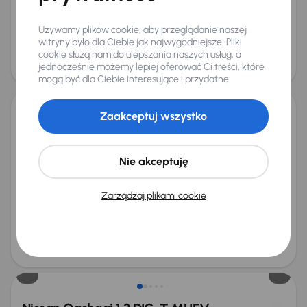
Miesięczna rata
Cena promocyjna
od 289 zł
45 500 zł
Używamy plików cookie, aby przeglądanie naszej
witryny było dla Ciebie jak najwygodniejsze. Pliki
Cena
cookie służą nam do ulepszania naszych usług, a
48 500 zł
jednocześnie możemy lepiej oferować Ci treści, które
Taniej o 1 500 zł
mogą być dla Ciebie interesujące i przydatne.
Zaakceptuj wszystko
Nissan Qashqai
2015
76 571 km
Automat
Benzyna
1.2 DIG-T
85 kW
Od pierwszego właściciela
Książka serwisowa
Nie akceptuję
Auta krajowe
1.2 DIG-T
+8 kolejnych
Miesięczna rata
Cena promocyjna
Zarządzaj plikami cookie
od 283 zł
44 500 zł
Najniższa cena z 30 dni przed
Cena po obniżce
obniżką
47 500 zł
49 000 zł
Możliwość odliczenia VAT