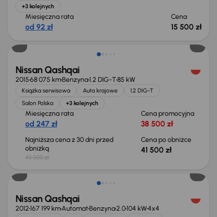
+3 kolejnych
Miesięczna rata
Cena
od 92 zł
15 500 zł
Taniej o 1 500 zł
Nissan Qashqai
2015
68 075 km
Benzyna
1.2 DIG-T
85 kW
Książka serwisowa
Auta krajowe
1.2 DIG-T
Salon Polska
+3 kolejnych
Miesięczna rata
Cena promocyjna
od 247 zł
38 500 zł
Najniższa cena z 30 dni przed
Cena po obniżce
obniżką
41 500 zł
43 000 zł
Nissan Qashqai
2012
167 199 km
Automat
Benzyna
2.0
104 kW
4x4