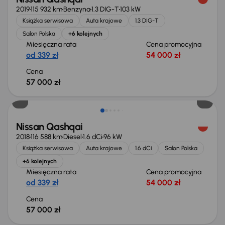
2019
115 932 km
Benzyna
1.3 DIG-T
103 kW
Książka serwisowa
Auta krajowe
1.3 DIG-T
Salon Polska
+6 kolejnych
Miesięczna rata
Cena promocyjna
od 339 zł
54 000 zł
Cena
57 000 zł
Nissan Qashqai
2018
116 588 km
Diesel
1.6 dCi
96 kW
Książka serwisowa
Auta krajowe
1.6 dCi
Salon Polska
+6 kolejnych
Miesięczna rata
Cena promocyjna
od 339 zł
54 000 zł
Cena
57 000 zł
Taniej o 1 000 zł