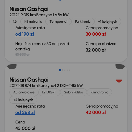
Nissan Qashqai
2012
119 019 km
Benzyna
1.6
86 kW
1.6
Klimatronic
Tempomat
Parktronic
+1 kolejnych
Miesięczna rata
Cena promocyjna
od 190 zł
30 000 zł
Najniższa cena z 30 dni przed
Cena po obniżce
obniżką
32 000 zł
33 500 zł
Nissan Qashqai
2017
108 874 km
Benzyna
1.2 DIG-T
85 kW
Auta krajowe
1.2 DIG-T
Salon Polska
Klimatronic
+2 kolejnych
Miesięczna rata
Cena promocyjna
od 268 zł
42 000 zł
Cena
45 000 zł
Taniej o 1 000 zł