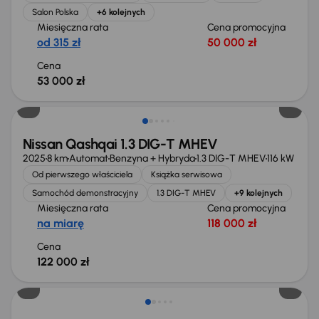
Salon Polska
+6 kolejnych
Miesięczna rata
Cena promocyjna
od 315 zł
50 000 zł
Cena
53 000 zł
Od nowego taniej o 36 775 zł
Nissan Qashqai 1.3 DIG-T MHEV
2025
8 km
Automat
Benzyna + Hybryda
1.3 DIG-T MHEV
116 kW
Od pierwszego właściciela
Książka serwisowa
Samochód demonstracyjny
1.3 DIG-T MHEV
+9 kolejnych
Miesięczna rata
Cena promocyjna
na miarę
118 000 zł
Cena
122 000 zł
Extra zniżka 1 200 zł