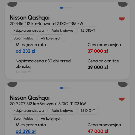
Nissan Qashqai
2014
116 412 km
Benzyna
1.2 DIG-T
85 kW
Książka serwisowa
Auta krajowe
1.2 DIG-T
Salon Polska
+5 kolejnych
Miesięczna rata
Cena promocyjna
od 232 zł
37 000 zł
Najniższa cena z 30 dni przed
Cena po obniżce
obniżką
39 000 zł
40 000 zł
Świeżo skupione
Nissan Qashqai
2019
207 312 km
Benzyna
1.3 DIG-T
103 kW
Książka serwisowa
Auta krajowe
1.3 DIG-T
Salon Polska
+6 kolejnych
Miesięczna rata
Cena promocyjna
od 298 zł
47 000 zł