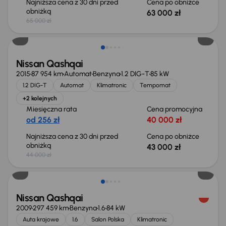
Najniższa cena z 30 dni przed
Cena po obniżce
obniżką
63 000 zł
65 000 zł
Taniej o 1 000 zł
Nissan Qashqai
2015
87 954 km
Automat
Benzyna
1.2 DIG-T
85 kW
1.2 DIG-T
Automat
Klimatronic
Tempomat
+2 kolejnych
Miesięczna rata
Cena promocyjna
od 256 zł
40 000 zł
Najniższa cena z 30 dni przed
Cena po obniżce
obniżką
43 000 zł
44 000 zł
Nissan Qashqai
2009
297 459 km
Benzyna
1.6
84 kW
Auta krajowe
1.6
Salon Polska
Klimatronic