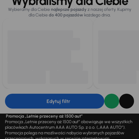
Wybraliśmy dla Ciebie
Wybieramy dla Ciebie
najlepsze pojazdy
z naszej oferty. Kupimy
dla Ciebie
do 400 pojazdów
każdego dnia.
Edytuj filtr
Promocja „Letnie przeceny aż 1500 aut”
Promocja „Letnie przeceny aż 1500 aut” obowiązuje we wszystkich
placówkach Autocentrum AAA AUTO Sp. z o.o. („AAA AUTO”).
Promocja polega na możliwości nabycia wybranych pojazdów
przecenionych, wskazanych w serwisie internetowym