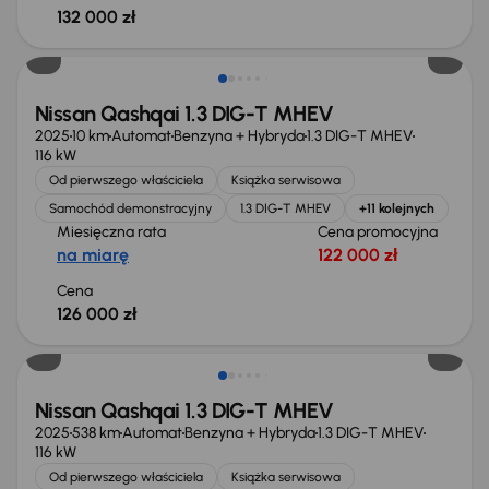
132 000 zł
Od nowego taniej o 34 907 zł
Nissan Qashqai 1.3 DIG-T MHEV
2025
10 km
Automat
Benzyna + Hybryda
1.3 DIG-T MHEV
116 kW
Od pierwszego właściciela
Książka serwisowa
Samochód demonstracyjny
1.3 DIG-T MHEV
+11 kolejnych
Miesięczna rata
Cena promocyjna
na miarę
122 000 zł
Cena
126 000 zł
Od nowego taniej o 24 578 zł
Nissan Qashqai 1.3 DIG-T MHEV
2025
538 km
Automat
Benzyna + Hybryda
1.3 DIG-T MHEV
116 kW
Od pierwszego właściciela
Książka serwisowa