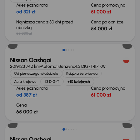
Miesięczna rata
Cena promocyjna
od 321 zł
51 000 zł
Najniższa cena z 30 dni przed
Cena po obniżce
obniżką
54 000 zł
55 000 zł
Nissan Qashqai
2019
123 742 km
Automat
Benzyna
1.3 DIG-T
117 kW
Od pierwszego właściciela
Książka serwisowa
Auta krajowe
1.3 DIG-T
+10 kolejnych
Miesięczna rata
Cena promocyjna
od 387 zł
61 000 zł
Cena
65 000 zł
Nissan Qashqai