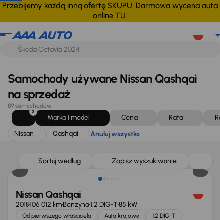
Nissan
Qashqai
Anuluj wszystko
Przebijemy każdą inną ofertę SKUPU. Darmowa wycena auta
online
TU
.
Samochody używane Nissan Qashqai
na sprzedaż
89 samochodów
2
Marka i model
Cena
Rata
R
Nissan
Qashqai
Anuluj wszystko
Sortuj według
Zapisz wyszukiwanie
Nissan Qashqai
2018
106 012 km
Benzyna
1.2 DIG-T
85 kW
Od pierwszego właściciela
Auta krajowe
1.2 DIG-T