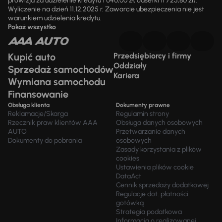
prowizja za udzielenie kredytu 1 040,00 zł, odsetki 11 725,80 zł).
Wyliczenie na dzień 11.12.2025 r. Zawarcie ubezpieczenia nie jest
warunkiem udzielenia kredytu.
Pokaż wszystko
Kupić auto
Przedsiębiorcy i firmy
Oddziały
Sprzedaż samochodów
Kariera
Wymiana samochodu
Finansowanie
Obsługa klienta
Dokumenty prawne
Reklamacje/Skarga
Regulamin strony
Rzecznik praw klientów AAA
Obsługa danych osobowych
AUTO
Przetwarzanie danych
Dokumenty do pobrania
osobowych
Zasady korzystania z plików
cookies
Ustawienia plików cookie
DataAct
Cennik sprzedaży dodatkowej
Regulacje dot. płatności
gotówką
Strategia podatkowa
Informacja o realizowanej