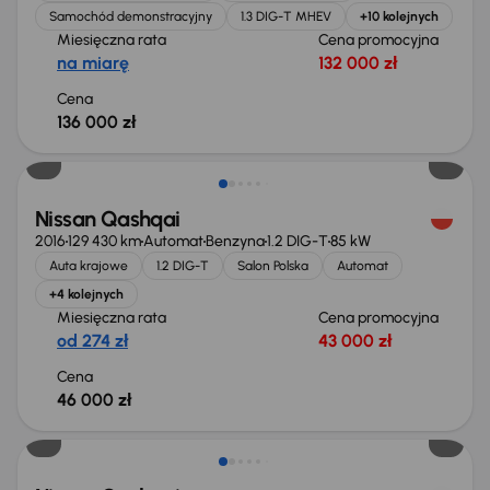
Samochód demonstracyjny
1.3 DIG-T MHEV
+10 kolejnych
Miesięczna rata
Cena promocyjna
na miarę
132 000 zł
Cena
136 000 zł
Świeżo skupione
Nissan Qashqai
2016
129 430 km
Automat
Benzyna
1.2 DIG-T
85 kW
Auta krajowe
1.2 DIG-T
Salon Polska
Automat
+4 kolejnych
Miesięczna rata
Cena promocyjna
od 274 zł
43 000 zł
Cena
46 000 zł