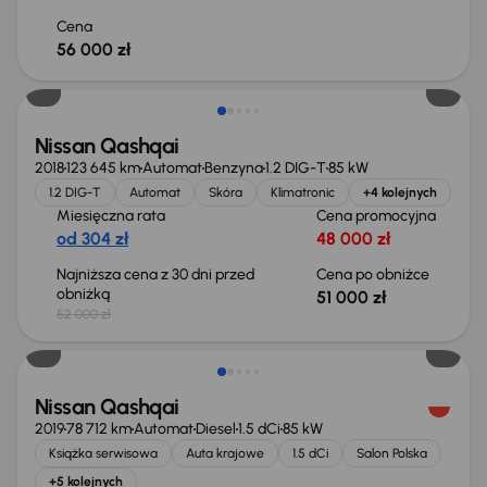
Cena
56 000 zł
Taniej o 1 000 zł
Nissan Qashqai
2018
123 645 km
Automat
Benzyna
1.2 DIG-T
85 kW
1.2 DIG-T
Automat
Skóra
Klimatronic
+4 kolejnych
Miesięczna rata
Cena promocyjna
od 304 zł
48 000 zł
Najniższa cena z 30 dni przed
Cena po obniżce
obniżką
51 000 zł
52 000 zł
Taniej o 1 000 zł
Nissan Qashqai
2019
78 712 km
Automat
Diesel
1.5 dCi
85 kW
Książka serwisowa
Auta krajowe
1.5 dCi
Salon Polska
+5 kolejnych