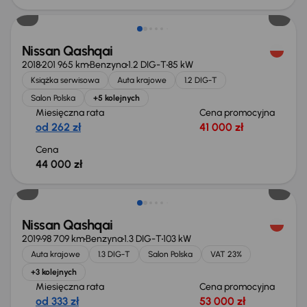
Nissan Qashqai
2018
201 965 km
Benzyna
1.2 DIG-T
85 kW
Książka serwisowa
Auta krajowe
1.2 DIG-T
Salon Polska
+5 kolejnych
Miesięczna rata
Cena promocyjna
od 262 zł
41 000 zł
Cena
44 000 zł
Możliwość odliczenia VAT
Nissan Qashqai
2019
98 709 km
Benzyna
1.3 DIG-T
103 kW
Auta krajowe
1.3 DIG-T
Salon Polska
VAT 23%
+3 kolejnych
Miesięczna rata
Cena promocyjna
od 333 zł
53 000 zł